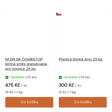
včetně malých částeček z
včetně malých částeček z
klasů. Ty jsou ideální pro
klasů. Ty jsou ideální pro
tvorbu hustého sloupce...
tvorbu hustého sloupce...
N1 DN GR ČmelíkSTOP
Pšenice krmná zrno 25 kg
krmná směs granulovaná
pro nosnice 25 kg
Skladem
(>5 ks)
Skladem
(>5 ks)
475 Kč
300 Kč
/ ks
/ ks
Měrná
Měrná
19 Kč / 1 kg
12 Kč / 1 kg
cena:
cena:
Do košíku
Do košíku