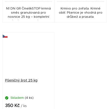
N1 DN GR ČmelíkSTOP krmná
Krmivo pro zvířata. Krmné
směs granulovaná pro
obilí. Pšenice je vhodná pro
nosnice 25 kg – kompletní
drůbež a prasata.
krmivo pro nosnice v
intenzivní snášce s přírodní
ochranou ACARIFLASH® „P“
proti čmelíkům. Podporuje...
Pšeničný šrot 25 kg
Skladem
(4 ks)
350 Kč
/ ks