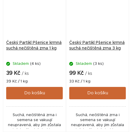
Český Partikl Pšenice krmná
Český Partikl Pšenice krmná
suchá nečištěná zrna 1 kg
suchá nečištěná zrna 3 kg
Skladem
(4 ks)
Skladem
(3 ks)
39 Kč
99 Kč
/ ks
/ ks
Měrná
Měrná
39 Kč / 1 kg
33 Kč / 1 kg
cena:
cena:
Do košíku
Do košíku
Suchá, nečištěná zrna i
Suchá, nečištěná zrna i
semena se vakuují
semena se vakuují
neupravená, aby jim zůstala
neupravená, aby jim zůstala
jejich přírodní struktura
jejich přírodní struktura