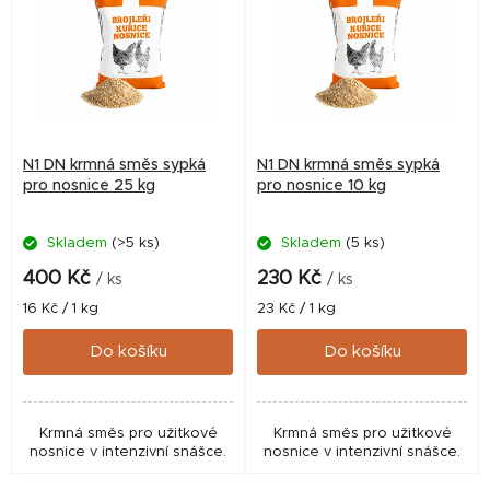
p
i
s
p
r
N1 DN krmná směs sypká
N1 DN krmná směs sypká
o
pro nosnice 25 kg
pro nosnice 10 kg
d
Skladem
(>5 ks)
Skladem
(5 ks)
u
k
400 Kč
230 Kč
/ ks
/ ks
t
Měrná
Měrná
16 Kč / 1 kg
23 Kč / 1 kg
cena:
cena:
ů
Do košíku
Do košíku
Krmná směs pro užitkové
Krmná směs pro užitkové
nosnice v intenzivní snášce.
nosnice v intenzivní snášce.