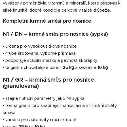
vyvážený poměr živin, vitamínů a minerálů, které přispívají k
r
v
silné imunitě, dobré kondici a celkové vitalitě drůbeže.
k
Kompletní krmné směsi pro nosnice
y
v
N1 / DN – krmná směs pro nosnice (sypká)
ý
p
• určena pro vysokoužitkové nosnice
i
• hrubě šrotovaná, výborně přijímaná
s
u
• podporuje stabilní snášku a pevnost skořápky
• originální chovatelské balení
25 kg
a sezónně
10 kg
N1 / GR – krmná směs pro nosnice
(granulovaná)
• stejné nutriční parametry jako N1 sypká
• forma granulí pro snadnější manipulaci a minimální ztráty
krmiva
• vhodná pro automaty i ruční krmení
• balení
25 kg
a
10 kg