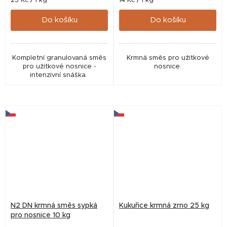
25 Kč / 1 kg
14 Kč / 1 kg
cena:
cena:
Do košíku
Do košíku
Kompletní granulovaná směs
Krmná směs pro užitkové
pro užitkové nosnice -
nosnice.
intenzivní snáška.
N2 DN krmná směs sypká
Kukuřice krmná zrno 25 kg
pro nosnice 10 kg