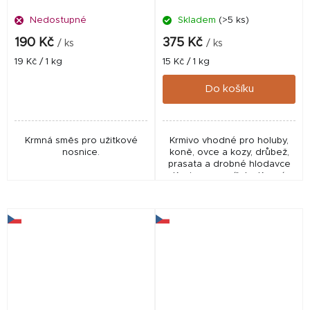
Nedostupné
Skladem
(>5 ks)
190 Kč
375 Kč
/ ks
/ ks
Měrná
Měrná
19 Kč / 1 kg
15 Kč / 1 kg
cena:
cena:
Do košíku
Krmná směs pro užitkové
Krmivo vhodné pro holuby,
nosnice.
koně, ovce a kozy, drůbež,
prasata a drobné hlodavce
Krmivo pro zvířata. Krmná
kukuřice. Může obsahovat
přepůlené a drcené zrna.
Nejde o perfektně...