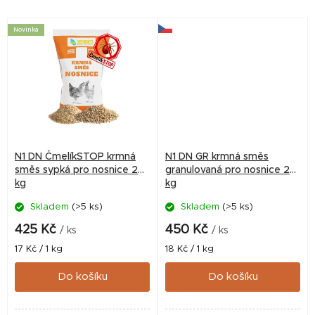
Novinka
N1 DN ČmelíkSTOP krmná
N1 DN GR krmná směs
směs sypká pro nosnice 25
granulovaná pro nosnice 25
kg
kg
Skladem
(>5 ks)
Skladem
(>5 ks)
425 Kč
450 Kč
/ ks
/ ks
Měrná
Měrná
17 Kč / 1 kg
18 Kč / 1 kg
cena:
cena:
Do košíku
Do košíku