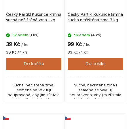
Český Partikl Kukuřice krmná
Český Partikl Kukuřice krmná
suchá nečištěná zrna 1 kg
suchá nečištěná zrna 3 kg
Skladem
(1 ks)
Skladem
(4 ks)
39 Kč
99 Kč
/ ks
/ ks
Měrná
Měrná
39 Kč / 1 kg
33 Kč / 1 kg
cena:
cena:
Do košíku
Do košíku
Suchá, nečištěná zrna i
Suchá, nečištěná zrna i
semena se vakuují
semena se vakuují
neupravená, aby jim zůstala
neupravená, aby jim zůstala
jejich přírodní struktura
jejich přírodní struktura
včetně malých částeček z
včetně malých částeček z
klasů. Ty jsou ideální pro
klasů. Ty jsou ideální pro
tvorbu hustého sloupce...
tvorbu hustého sloupce...