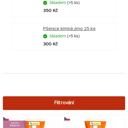
Skladem
(>5 ks)
350 Kč
Pšenice krmná zrno 25 kg
Skladem
(>5 ks)
300 Kč
V
Velmi
ý
žádané