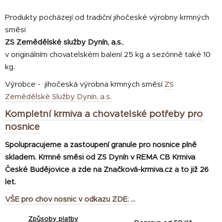
Produkty pocházejí od tradiční jihočeské výrobny krmných
směsí
ZS Zemědělské služby Dynín, a.s.
,
v originálním chovatelském balení 25 kg a sezónně také 10
kg.
Výrobce - jihočeská výrobna krmných směsí
ZS
Zemědělské Služby Dynín, a.s.
Kompletní krmiva a chovatelské potřeby pro
nosnice
Spolupracujeme a zastoupení granule pro nosnice plně
skladem. Krmné směsi od ZS Dynín v REMA CB Krmiva
České Budějovice a zde na Značková-krmiva.cz a to již 26
let.
VŠE pro chov nosnic v odkazu ZDE: ...
Způsoby platby