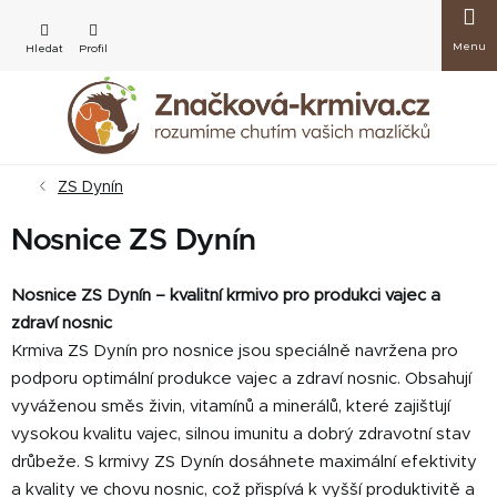
Přejít
Nákup
na
obsah
košík
ZS Dynín
Nosnice ZS Dynín
Nosnice ZS Dynín – kvalitní krmivo pro produkci vajec a
zdraví nosnic
Krmiva ZS Dynín pro nosnice jsou speciálně navržena pro
podporu optimální produkce vajec a zdraví nosnic. Obsahují
vyváženou směs živin, vitamínů a minerálů, které zajišťují
vysokou kvalitu vajec, silnou imunitu a dobrý zdravotní stav
drůbeže. S krmivy ZS Dynín dosáhnete maximální efektivity
a kvality ve chovu nosnic, což přispívá k vyšší produktivitě a