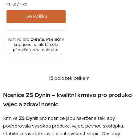
Měrná
14 Kč / 1 kg
cena:
Do košíku
Krmivo pro zvířata. Pšeničný
šrot jsou namletá celá
pšeničná zrna nahrubo.
Používá se ke krmení všech
druhů hospodářských zvířat.
15
položek celkem
O
v
l
Nosnice ZS Dynín – kvalitní krmivo pro produkci
á
vajec a zdraví nosnic
d
a
Krmiva
ZS Dynín
pro nosnice jsou navržena tak, aby
c
podporovala vysokou produkci vajec, pevnou skořápku,
í
stabilní zdravotní stav a dlouhověkost slepic. Obsahují
p