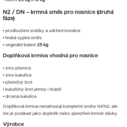
N2 / DN – krmná směs pro nosnice (druhá
fáze)
• prodloužení snášky a udržení kondice
• hrubá sypká směs
• originální balení
25 kg
Doplňková krmiva vhodná pro nosnice
• zrno pšenice
• zrno kukuřice
• pšeničný šrot
• kukuřičný šrot jemný i hrubší
• drcená kukuřice
Doplňková krmiva nenahrazují kompletní směsi N1/N2, ale
lze je podávat jako doplněk nebo zpestření krmné dávky.
Výrobce