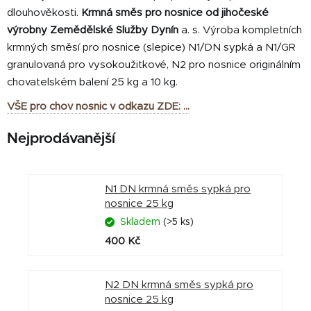
dlouhověkosti.
Krmná směs pro nosnice od jihočeské
výrobny Zemědělské Služby Dynín
a. s. Výroba kompletních
krmných směsí pro nosnice (slepice) N1/DN sypká a N1/GR
granulovaná pro vysokoužitkové, N2 pro nosnice originálním
chovatelském balení 25 kg a 10 kg.
VŠE pro chov nosnic v odkazu ZDE: ...
Nejprodávanější
N1 DN krmná směs sypká pro
nosnice 25 kg
Skladem
(>5 ks)
400 Kč
N2 DN krmná směs sypká pro
nosnice 25 kg