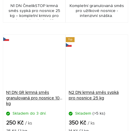
N1 DN ČmelíkSTOP krmná
Kompletní granulovaná směs
směs sypká pro nosnice 25
pro užitkové nosnice -
kg – kompletní krmivo pro
intenzivní snáška.
nosnice v intenzivní snášce s
přírodní ochranou
ACARIFLASH® „P“ proti
čmelíkům. Podporuje zdraví...
Tip
N1 DN GR krmná směs
N2 DN krmná směs sypká
granulovaná pro nosnice 10
pro nosnice 25 kg
kg
Skladem do 3 dní.
Skladem
(>5 ks)
250 Kč
350 Kč
/ ks
/ ks
Měrná
Měrná