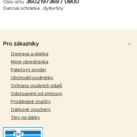
3602197369 / 0800
Číslo účtu:
Datová schránka : dy8w5ny
Z
á
Pro zákazníky
p
Doprava a platba
a
Moje objednávka
t
Paletový prodej
í
Obchodní podmínky
Ochrana osobních údajů
Odstoupení od smlouvy
Prodávané značky
Dárkové vouchery
Tipy na dárky