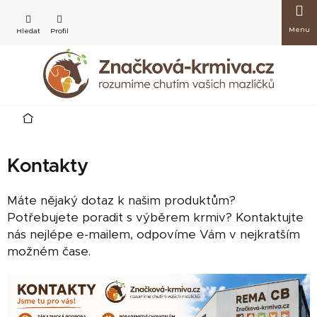
Přejít
Nákup
na
obsah
košík
Domů
Kontakty
Máte nějaký dotaz k našim produktům?
Potřebujete poradit s výběrem krmiv? Kontaktujte
nás nejlépe e-mailem, odpovíme Vám v nejkratším
možném čase.