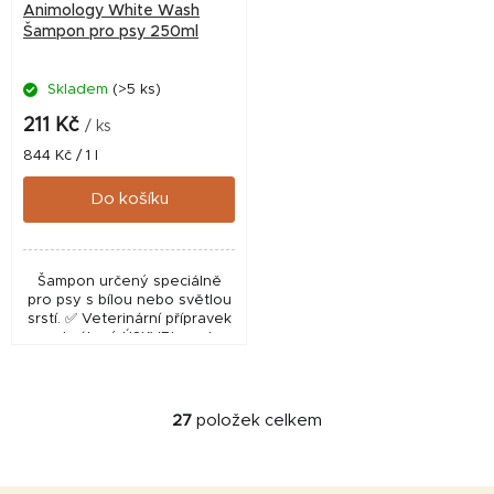
Animology White Wash
Šampon pro psy 250ml
Skladem
(>5 ks)
211 Kč
/ ks
Měrná
844 Kč / 1 l
cena:
Do košíku
Šampon určený speciálně
pro psy s bílou nebo světlou
srstí. ✅ Veterinární přípravek
schválený ÚSKVBL pod
číslem: 113-21/C
27
položek celkem
O
v
l