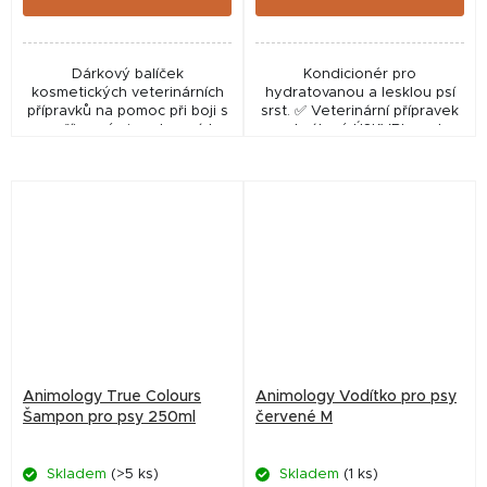
Dárkový balíček
Kondicionér pro
kosmetických veterinárních
hydratovanou a lesklou psí
přípravků na pomoc při boji s
srst. ✅ Veterinární přípravek
nepříjemnými pachy psích
schválený ÚSKVBL pod
mazlíčků. Deep
číslem: 281-22/C
Clean ✅ Veterinární přípravek
schválený ÚSKVBL pod...
Animology True Colours
Animology Vodítko pro psy
Šampon pro psy 250ml
červené M
Skladem
(>5 ks)
Skladem
(1 ks)