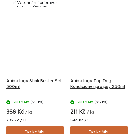
✅ Veterinární přípravek
schválený ÚSKVBL pod
schválený ÚSKVBL pod
číslem: 280-22/C
číslem: 069-24/C
Animology Stink Buster Set
Animology Top Dog
500ml
Kondicionér pro psy 250ml
Skladem
(>5 ks)
Skladem
(>5 ks)
366 Kč
211 Kč
/ ks
/ ks
Měrná
Měrná
732 Kč / 1 l
844 Kč / 1 l
cena:
cena:
Do košíku
Do košíku