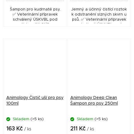
Šampon pro kudrnaté psy.
Jemný a účinný čistící roztok
✅ Veterinární přípravek
k odstranění slzných skvrn u
schválený ÚSKVBL pod
psů. ✅ Veterinární přípravek
číslem: 114-21/C
schválený ÚSKVBL pod
číslem: 066-24/C
Animology Čistič uší pro psy
Animology Deep Clean
100ml
Šampon pro psy 250ml
Skladem
(>5 ks)
Skladem
(>5 ks)
163 Kč
211 Kč
/ ks
/ ks