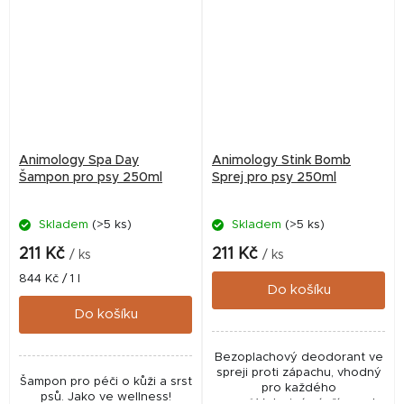
Animology Spa Day
Animology Stink Bomb
Šampon pro psy 250ml
Sprej pro psy 250ml
Skladem
(>5 ks)
Skladem
(>5 ks)
Průměrné
hodnocení
211 Kč
211 Kč
/ ks
/ ks
produktu
Měrná
844 Kč / 1 l
je
Do košíku
cena:
5,0
Do košíku
z
5
hvězdiček.
Bezoplachový deodorant ve
spreji proti zápachu, vhodný
Šampon pro péči o kůži a srst
pro každého
psů. Jako ve wellness!
psa.✅ Veterinární přípravek