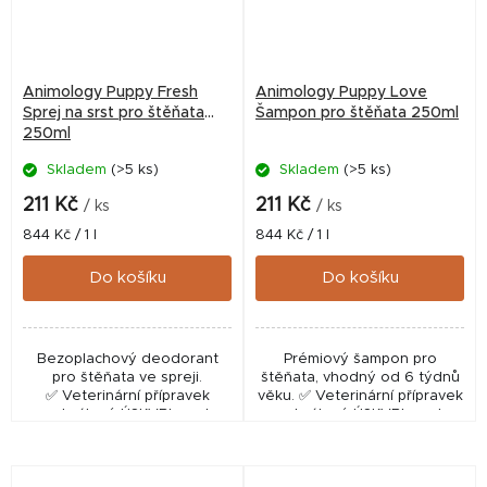
Animology Puppy Fresh
Animology Puppy Love
Sprej na srst pro štěňata
Šampon pro štěňata 250ml
250ml
Skladem
(>5 ks)
Skladem
(>5 ks)
211 Kč
211 Kč
/ ks
/ ks
Měrná
Měrná
844 Kč / 1 l
844 Kč / 1 l
cena:
cena:
Do košíku
Do košíku
Bezoplachový deodorant
Prémiový šampon pro
pro štěňata ve spreji.
štěňata, vhodný od 6 týdnů
✅ Veterinární přípravek
věku. ✅ Veterinární přípravek
schválený ÚSKVBL pod
schválený ÚSKVBL pod
číslem: 279-22/C
číslem: 117-21/C