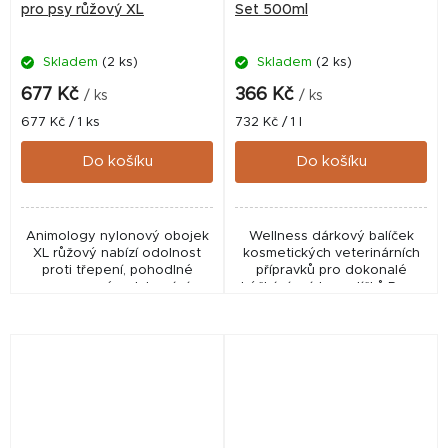
pro psy růžový XL
Set 500ml
Skladem
(2 ks)
Skladem
(2 ks)
677 Kč
366 Kč
/ ks
/ ks
Měrná
Měrná
677 Kč / 1 ks
732 Kč / 1 l
cena:
cena:
Do košíku
Do košíku
Animology nylonový obojek
Wellness dárkový balíček
XL růžový nabízí odolnost
kosmetických veterinárních
proti třepení, pohodlné
přípravků pro dokonalé
neoprenové polstrování a
hýčkání psích mazlíčků.Paws
nerezové komponenty pro
Relax ✅ Veterinární přípravek
každodenní nošení psa.
schválený ÚSKVBL pod...