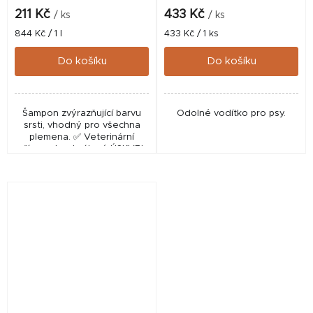
211 Kč
433 Kč
/ ks
/ ks
Měrná
Měrná
844 Kč / 1 l
433 Kč / 1 ks
cena:
cena:
Do košíku
Do košíku
Šampon zvýrazňující barvu
Odolné vodítko pro psy.
srsti, vhodný pro všechna
plemena. ✅ Veterinární
přípravek schválený ÚSKVBL
pod číslem: 108-21/C