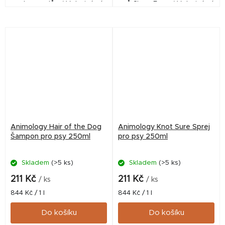
exkrementů. ✅ Veterinární
psů.Clean Ears ✅ Veterinární
přípravek schválený ÚSKVBL
přípravek schválený ÚSKVBL
pod číslem: 115-21/C
pod číslem: 067-24/C Tear...
Animology Hair of the Dog
Animology Knot Sure Sprej
Šampon pro psy 250ml
pro psy 250ml
Skladem
(>5 ks)
Skladem
(>5 ks)
211 Kč
211 Kč
/ ks
/ ks
Měrná
Měrná
844 Kč / 1 l
844 Kč / 1 l
cena:
cena:
Do košíku
Do košíku