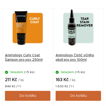
číslem: 070-24/C
pod číslem: 068-24/C
Animology Curly Coat
Animology Čistič očního
Šampon pro psy 250ml
okolí pro psy 100ml
Skladem
(>5 ks)
Skladem
(>5 ks)
211 Kč
163 Kč
/ ks
/ ks
Měrná
Měrná
844 Kč / 1 l
1 630 Kč / 1 l
cena:
cena:
Do košíku
Do košíku