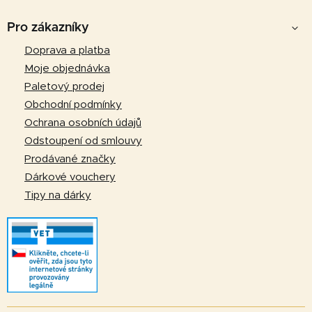
Z
á
d
á
Pro zákazníky
a
p
Doprava a platba
c
a
í
Moje objednávka
p
t
Paletový prodej
r
í
Obchodní podmínky
v
Ochrana osobních údajů
k
Odstoupení od smlouvy
y
v
Prodávané značky
ý
Dárkové vouchery
p
Tipy na dárky
i
s
u