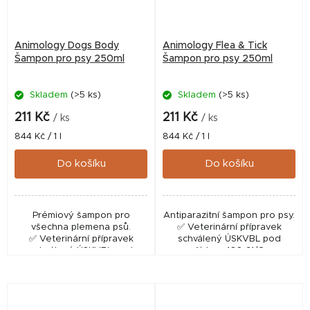
Animology Dogs Body
Animology Flea & Tick
Šampon pro psy 250ml
Šampon pro psy 250ml
Skladem
(>5 ks)
Skladem
(>5 ks)
211 Kč
211 Kč
/ ks
/ ks
Měrná
Měrná
844 Kč / 1 l
844 Kč / 1 l
cena:
cena:
Do košíku
Do košíku
Prémiový šampon pro
Antiparazitní šampon pro psy.
všechna plemena psů.
✅ Veterinární přípravek
✅ Veterinární přípravek
schválený ÚSKVBL pod
schválený ÚSKVBL pod
číslem: 166-21/C
číslem: 109-21/C