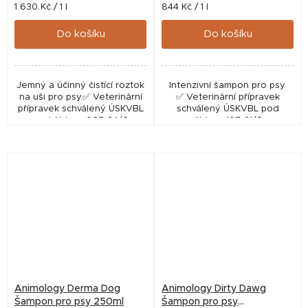
Měrná
Měrná
1 630 Kč / 1 l
844 Kč / 1 l
cena:
cena:
Do košíku
Do košíku
Jemný a účinný čistící roztok
Intenzivní šampon pro psy.
na uši pro psy.✅ Veterinární
✅ Veterinární přípravek
přípravek schválený ÚSKVBL
schválený ÚSKVBL pod
pod číslem: 067-24/C
číslem: 107-21/C
Animology Derma Dog
Animology Dirty Dawg
Šampon pro psy 250ml
Šampon pro psy