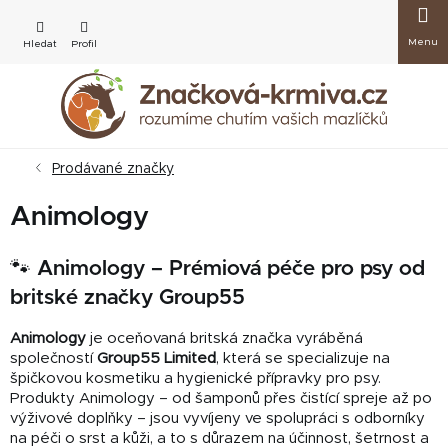
Přejít
Nákup
na
obsah
košík
Prodávané značky
Animology
🐾 Animology – Prémiová péče pro psy od
britské značky Group55
Animology
je oceňovaná britská značka vyráběná
společností
Group55 Limited
, která se specializuje na
špičkovou kosmetiku a hygienické přípravky pro psy.
Produkty Animology – od šamponů přes čistící spreje až po
výživové doplňky – jsou vyvíjeny ve spolupráci s odborníky
na péči o srst a kůži, a to s důrazem na účinnost, šetrnost a