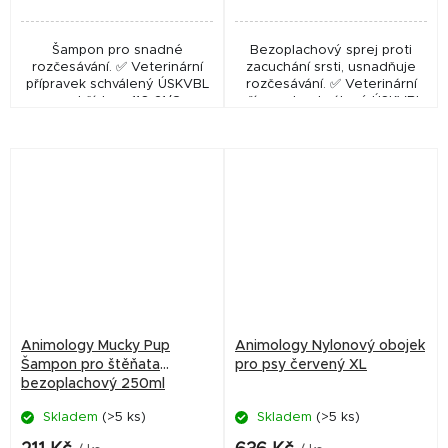
Šampon pro snadné
Bezoplachový sprej proti
rozčesávání. ✅ Veterinární
zacuchání srsti, usnadňuje
přípravek schválený ÚSKVBL
rozčesávání. ✅ Veterinární
pod číslem: 116-21/C
přípravek schválený ÚSKVBL
pod číslem: 278-22/C
Animology Mucky Pup
Animology Nylonový obojek
Šampon pro štěňata
pro psy červený XL
bezoplachový 250ml
Skladem
(>5 ks)
Skladem
(>5 ks)