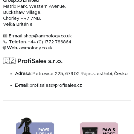
Group55 Limited
Matrix Park, Western Avenue,
Buckshaw Village,
Chorley PR7 7NB,
Velká Británie
📧
E-mail:
shop@animology.co.uk
📞
Telefon:
+44 (0) 1772 786864
🌐
Web:
animology.co.uk
🇨🇿
ProfiSales s.r.o.
Adresa:
Petrovice 225, 679 02 Rájec‑Jestřebí, Česko
E‑mail:
profisales@profisales.cz
V
ý