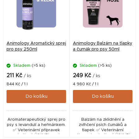
p
i
s
p
r
Animology Aromatický sprej
Animology Balzám na tlapky
o
pro psy 250ml
a čumák pro psy 50ml
d
Skladem
(>5 ks)
Skladem
(>5 ks)
u
k
211 Kč
249 Kč
/ ks
/ ks
t
Měrná
Měrná
844 Kč / 1 l
4 980 Kč / 1 l
cena:
cena:
ů
Do košíku
Do košíku
Aromaterapeutický sprej pro
Balzám na zklidnění a
psy s levandulí a heřmánkem.
zvlhčení psích čumáků a
✅ Veterinární přípravek
tlapek. ✅ Veterinární
schválený ÚSKVBL pod
přípravek schválený ÚSKVBL