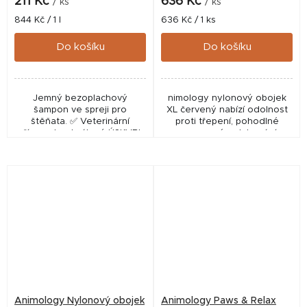
211 Kč
636 Kč
/ ks
/ ks
Měrná
Měrná
844 Kč / 1 l
636 Kč / 1 ks
cena:
cena:
Do košíku
Do košíku
Jemný bezoplachový
nimology nylonový obojek
šampon ve spreji pro
XL červený nabízí odolnost
štěňata. ✅ Veterinární
proti třepení, pohodlné
přípravek schválený ÚSKVBL
neoprenové polstrování a
pod číslem: 112-21/C
nerezové komponenty pro
každodenní použití.
Animology Nylonový obojek
Animology Paws & Relax