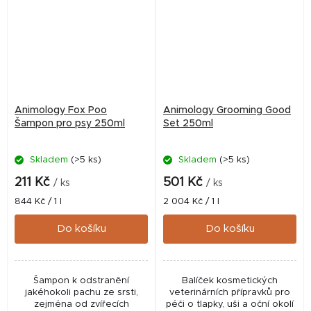
Animology Fox Poo
Animology Grooming Good
Šampon pro psy 250ml
Set 250ml
Skladem
(>5 ks)
Skladem
(>5 ks)
211 Kč
501 Kč
/ ks
/ ks
Měrná
Měrná
844 Kč / 1 l
2 004 Kč / 1 l
cena:
cena:
Do košíku
Do košíku
Šampon k odstranění
Balíček kosmetických
jakéhokoli pachu ze srsti,
veterinárních přípravků pro
zejména od zvířecích
péči o tlapky, uši a oční okolí