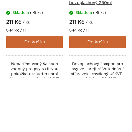
bezoplachový 250ml
Skladem
(>5 ks)
Skladem
(>5 ks)
211 Kč
211 Kč
/ ks
/ ks
Měrná
Měrná
844 Kč / 1 l
844 Kč / 1 l
cena:
cena:
Do košíku
Do košíku
Neparfémovaný šampon
Bezoplachový šampon pro
vhodný pro psy s citlivou
psy ve spreji. ✅ Veterinární
pokožkou. ✅ Veterinární
přípravek schválený ÚSKVBL
přípravek schválený ÚSKVBL
pod číslem: 110-21/C
pod číslem: 111-21/C