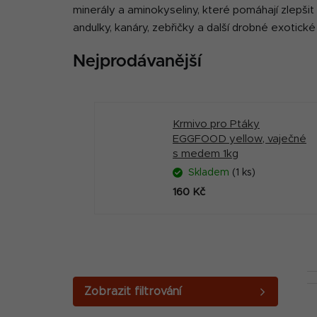
minerály a aminokyseliny, které pomáhají zlepšit 
andulky, kanáry, zebřičky a další drobné exotické
Nejprodávanější
Krmivo pro Ptáky
EGGFOOD yellow, vaječné
s medem 1kg
Skladem
(1 ks)
160 Kč
P
o