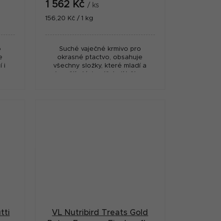
1 562 Kč
/ ks
Měrná
156,20 Kč / 1 kg
cena:
o
Suché vaječné krmivo pro
e
okrasné ptactvo, obsahuje
 i
všechny složky, které mladí a
hem
dospělí ptáci potřebují během
rozmnožování, růstu a
přepeřování.
tti
VL Nutribird Treats Gold