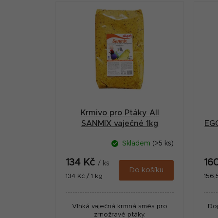
V
s
ý
t
p
r
i
a
s
n
p
n
r
í
Krmivo pro Ptáky All
o
p
SANMIX vaječné 1kg
EGG
d
a
Skladem
(>5 ks)
u
n
134 Kč
16
k
/ ks
e
Do košíku
Měrná
Měr
134 Kč / 1 kg
156,
t
cena:
cena
l
ů
Vlhká vaječná krmná směs pro
Dop
zrnožravé ptáky.