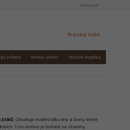
Přihlášení
Nákupní
Prázdný košík
košík
ijní zvířata
Krmné směsi
Nutriční doplňky
Sůl solné
h ptáků
. Obsahuje kvalitní bílkoviny a živiny, které
obích. Toto krmivo je bohaté na vitamíny,