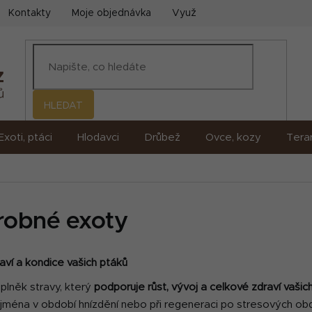
Kontakty
Moje objednávka
Využití umělé inteligence (AI)
HLEDAT
Exoti, ptáci
Hlodavci
Drůbež
Ovce, kozy
Terar
robné exoty
ví a kondice vašich ptáků
plněk stravy, který
podporuje růst, vývoj a celkové zdraví vašic
jména v období hnízdění nebo při regeneraci po stresových obd