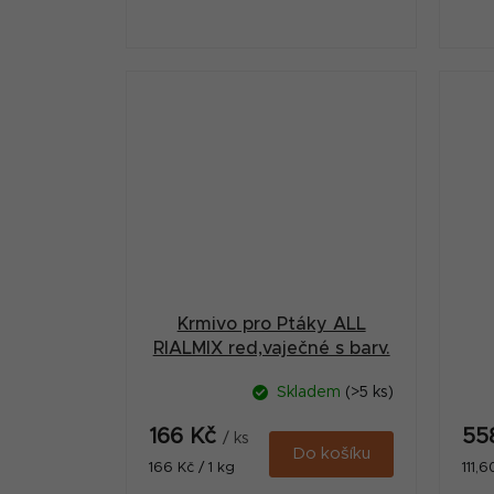
Krmivo pro Ptáky ALL
RIALMIX red,vaječné s barv.
1kg
Skladem
(>5 ks)
166 Kč
55
/ ks
Do košíku
Měrná
Měr
166 Kč / 1 kg
111,6
cena:
cena