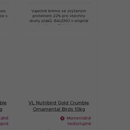
hes
Vaječné krmivo se zvýšeným
ce s
proteinem 22% pro všechny
druhy ptáků. BALENO v originál
krabičce s EAN kódem
ble
VL Nutribird Gold Crumble
g
Ornamental Birds 10kg
álně
Momentálně
upné
nedostupné