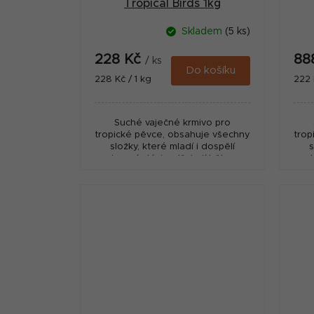
Tropical Birds 1kg
Skladem
(5 ks)
228 Kč
88
/ ks
Do košíku
Měrná
Měr
228 Kč / 1 kg
222 
cena:
cena
Suché vaječné krmivo pro
tropické pěvce, obsahuje všechny
trop
složky, které mladí i dospělí
s
okrasní ptáci potřebují během
ok
rozmnožování, růstu a
přepeřování.