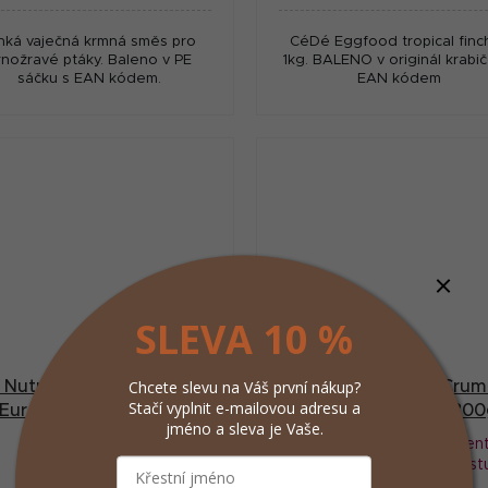
hká vaječná krmná směs pro
CéDé Eggfood tropical finc
rnožravé ptáky. Baleno v PE
1kg. BALENO v originál krabič
sáčku s EAN kódem.
EAN kódem
SLEVA 10 %
Chcete slevu na Váš první nákup?
 Nutribird Gold Crumble
VL Nutribird Gold Crum
Stačí vyplnit e-mailovou adresu a
Europan Finches 4kg
Europan Finches 800
jméno a sleva je Vaše.
Momentálně
Moment
nedostupné
nedost