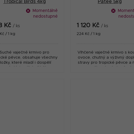
Tropical Birds 4kg
Patee 5kg
Momentálně
Moment
nedostupné
nedost
8 Kč
1 120 Kč
/ ks
/ ks
ná
Měrná
Kč / 1 kg
224 Kč / 1 kg
:
cena:
Suché vaječné krmivo pro
Vlhčené vaječné krmivo s ko
ické pěvce, obsahuje všechny
ovoce, chutný a výživný dop
ložky, které mladí i dospělí
stravy pro tropické pěvce a 
rasní ptáci potřebují během
papoušky, obsahuje všech
rozmnožování, růstu a
základní živiny, které udržují 
přepeřování.
v nejlepší...