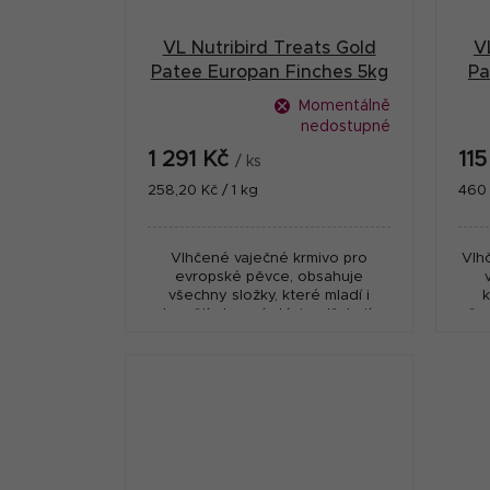
VL Nutribird Treats Gold
V
Patee Europan Finches 5kg
Pa
Momentálně
nedostupné
1 291 Kč
11
/ ks
Měrná
Měr
258,20 Kč / 1 kg
460 
cena:
cena
Vlhčené vaječné krmivo pro
Vlh
evropské pěvce, obsahuje
všechny složky, které mladí i
k
dospělí okrasní ptáci potřebují v
pěvc
době rozmnožování, růstu a
přepeřování.