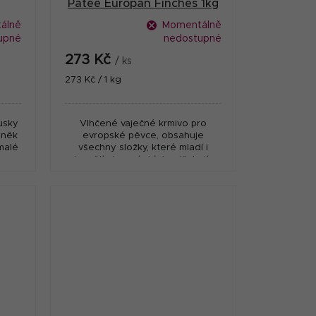
Patee Europan Finches 1kg
álně
Momentálně
upné
nedostupné
273 Kč
/ ks
Měrná
273 Kč / 1 kg
cena:
usky
Vlhčené vaječné krmivo pro
lněk
evropské pěvce, obsahuje
malé
všechny složky, které mladí i
ny
dospělí okrasní ptáci potřebují v
ptáky
době rozmnožování, růstu a
přepeřování.