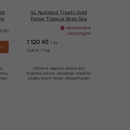
ld
VL Nutribird Treats Gold
kg
Patee Tropical Birds 5kg
Momentálně
3 ks)
nedostupné
1 120 Kč
/ ks
ku
Měrná
224 Kč / 1 kg
cena:
ro
Vlhčené vaječné krmivo pro
echny
tropické pěvce, obsahuje všechny
ptáci
složky, které mladí i dospělí ptáci
ní,
potřebují během rozmnožování,
růstu a přepeřování.