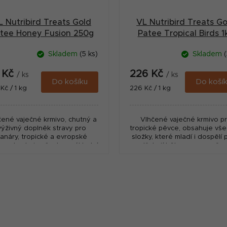
L Nutribird Treats Gold
VL Nutribird Treats Go
tee Honey Fusion 250g
Patee Tropical Birds 1
Skladem
(5 ks)
Skladem
(
5 Kč
226 Kč
/ ks
/ ks
Do košíku
Do koší
ná
Měrná
Kč / 1 kg
226 Kč / 1 kg
:
cena:
čené vaječné krmivo, chutný a
Vlhčené vaječné krmivo p
výživný doplněk stravy pro
tropické pěvce, obsahuje vš
anáry, tropické a evropské
složky, které mladí i dospělí 
e, obsahuje všechny základní
potřebují během rozmnožová
živiny, které udržují ptáky v
růstu a přepeřování.
nejlepší kondici každý den.