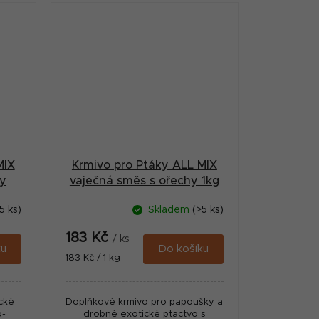
MIX
Krmivo pro Ptáky ALL MIX
hy
vaječná směs s ořechy 1kg
5 ks)
Skladem
(>5 ks)
183 Kč
/ ks
ku
Do košíku
Měrná
183 Kč / 1 kg
cena:
cké
Doplňkové krmivo pro papoušky a
o-
drobné exotické ptactvo s