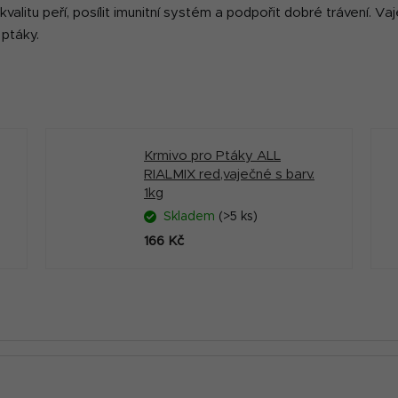
kvalitu peří, posílit imunitní systém a podpořit dobré trávení. V
 ptáky.
Krmivo pro Ptáky ALL
RIALMIX red,vaječné s barv.
1kg
Skladem
(>5 ks)
166 Kč