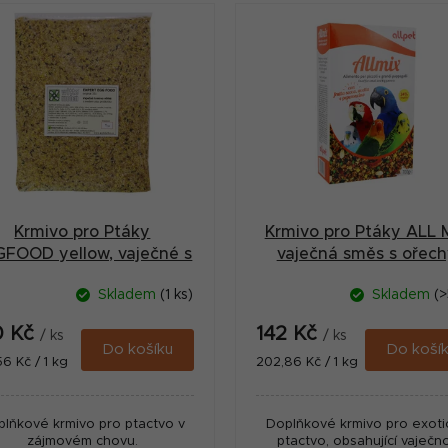
Krmivo pro Ptáky
Krmivo pro Ptáky ALL 
FOOD yellow, vaječné s
vaječná směs s ořec
medem 1kg
0,7kg
Skladem
(1 ks)
Skladem
(>
0 Kč
142 Kč
/ ks
/ ks
Do košíku
Do koší
ná
Měrná
56 Kč / 1 kg
202,86 Kč / 1 kg
:
cena:
lňkové krmivo pro ptactvo v
Doplňkové krmivo pro exoti
zájmovém chovu.
ptactvo, obsahující vaječn