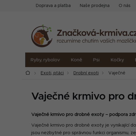
Přejít
Doprava a platba
Naše prodejna
O nás
na
obsah
Ryby, rybolov
Koně
Psi
Kočky
Domů
Exoti, ptáci
Drobní exoti
Vaječné
Vaječné krmivo pro d
Vaječné krmivo pro drobné exoty – podpora zdra
Vaječné krmivo pro drobné exoty je vynikající do
jsou nezbytné pro správnou funkci organismu, ze