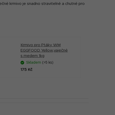
aječné krmivo je snadno stravitelné a chutné pro
Krmivo pro Ptáky WM
EGGFOOD Yellow,vaječné
s medem 1kg
Skladem
(>5 ks)
175 Kč