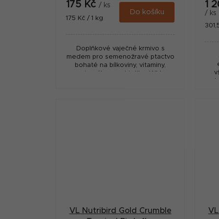
175 Kč
1 
/ ks
Do košíku
/ ks
Měrná
175 Kč / 1 kg
Měr
301,
cena:
cena
Doplňkové vaječné krmivo s
medem pro semenožravé ptactvo
bohaté na bílkoviny, vitaminy,
v
minerály a prebiotika. WM
do
EGGFOOD Yellow 1 kg je vhodné
pro kanáry, andulky, korely,...
VL Nutribird Gold Crumble
VL