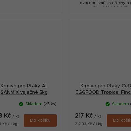
ovocnou směs s ořechy a či
papričkami. Nabízí Vašim
papouškům delikátní poucho
ze směsi různých ořechů 
ovoce,...
Krmivo pro Ptáky All
Krmivo pro Ptáky Cé
SANMIX vaječné 5kg
EGGFOOD Tropical Finc
1kg
Skladem
(>5 ks)
Skladem
8 Kč
217 Kč
/ ks
/ ks
Do košíku
Do koší
ná
Měrná
0 Kč / 1 kg
212,33 Kč / 1 kg
:
cena: