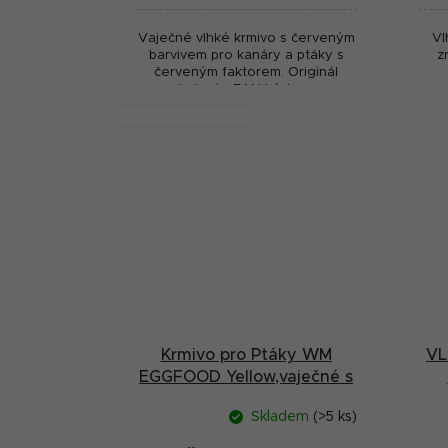
Vaječné vlhké krmivo s červeným
Vl
barvivem pro kanáry a ptáky s
z
červeným faktorem. Originál
balení s EAN kódem.
Krmivo pro Ptáky WM
VL
EGGFOOD Yellow,vaječné s
medem 1kg
Skladem
(>5 ks)