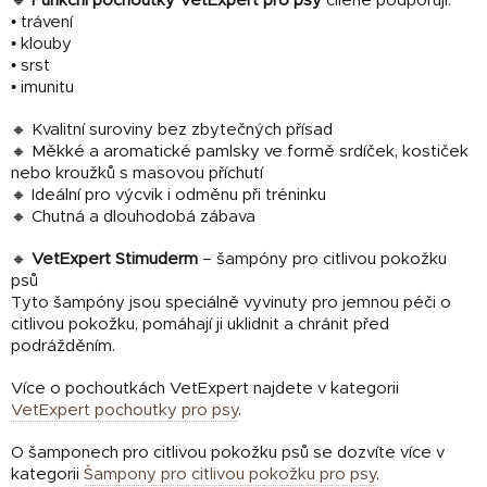
🔸
Funkční pochoutky VetExpert pro psy
cíleně podporují:
• trávení
• klouby
• srst
• imunitu
🔸 Kvalitní suroviny bez zbytečných přísad
🔸 Měkké a aromatické pamlsky ve formě srdíček, kostiček
nebo kroužků s masovou příchutí
🔸 Ideální pro výcvik i odměnu při tréninku
🔸 Chutná a dlouhodobá zábava
🔸
VetExpert Stimuderm
– šampóny pro citlivou pokožku
psů
Tyto šampóny jsou speciálně vyvinuty pro jemnou péči o
citlivou pokožku, pomáhají ji uklidnit a chránit před
podrážděním.
Více o pochoutkách VetExpert najdete v kategorii
VetExpert pochoutky pro psy
.
O šamponech pro citlivou pokožku psů se dozvíte více v
kategorii
Šampony pro citlivou pokožku pro psy
.