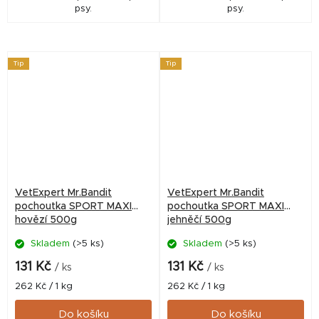
psy.
psy.
Tip
Tip
VetExpert Mr.Bandit
VetExpert Mr.Bandit
pochoutka SPORT MAXI
pochoutka SPORT MAXI
hovězí 500g
jehněčí 500g
Skladem
(>5 ks)
Skladem
(>5 ks)
131 Kč
131 Kč
/ ks
/ ks
Měrná
Měrná
262 Kč / 1 kg
262 Kč / 1 kg
cena:
cena:
Do košíku
Do košíku