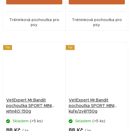
Tréninková pochoutka pro
Tréninková pochoutka pro
psy.
psy.
Tip
Tip
VetExpert Mr.Bandit
VetExpert Mr.Bandit
pochoutka SPORT MINI
pochoutka SPORT MINI
jehněčí 150g
kuře/zvěř150g
Skladem
(>5 ks)
Skladem
(>5 ks)
88 Kč
88 Kč
/ ks
/ ks