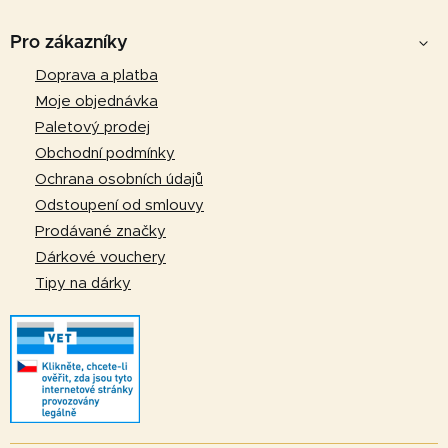
á
Z
c
n
á
í
Pro zákazníky
í
p
p
Doprava a platba
r
a
Moje objednávka
v
t
k
Paletový prodej
y
í
Obchodní podmínky
v
Ochrana osobních údajů
ý
Odstoupení od smlouvy
p
Prodávané značky
i
Dárkové vouchery
s
u
Tipy na dárky