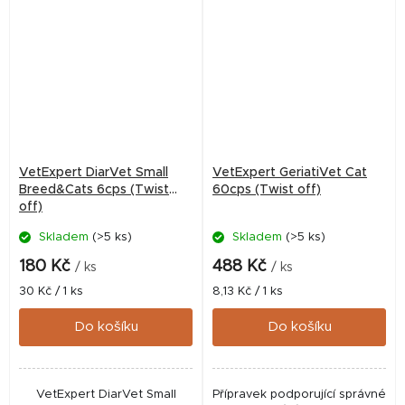
VetExpert DiarVet Small
VetExpert GeriatiVet Cat
Breed&Cats 6cps (Twist
60cps (Twist off)
off)
Skladem
(>5 ks)
Skladem
(>5 ks)
180 Kč
488 Kč
/ ks
/ ks
Měrná
Měrná
30 Kč / 1 ks
8,13 Kč / 1 ks
cena:
cena:
Do košíku
Do košíku
VetExpert DiarVet Small
Přípravek podporující správné