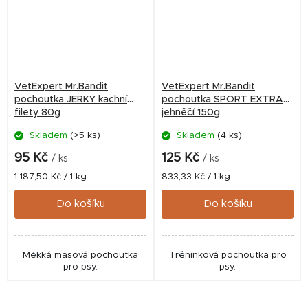
VetExpert Mr.Bandit
VetExpert Mr.Bandit
pochoutka JERKY kachní
pochoutka SPORT EXTRA
filety 80g
jehněčí 150g
Skladem
(>5 ks)
Skladem
(4 ks)
95 Kč
125 Kč
/ ks
/ ks
Měrná
Měrná
1 187,50 Kč / 1 kg
833,33 Kč / 1 kg
cena:
cena:
Do košíku
Do košíku
Měkká masová pochoutka
Tréninková pochoutka pro
pro psy.
psy.