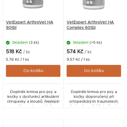
VetExpert ArthroVet HA
VetExpert ArthroVet HA
90tbl
Complex 60tbl
Skladem
(3 ks)
Skladem
(>5 ks)
518 Kč
574 Kč
/ ks
/ ks
Měrná
Měrná
5,76 Kč / 1 ks
9,57 Kč / 1 ks
cena:
cena:
Do košíku
Do košíku
Doplněk krmiva pro psy a
Doplněk krmiva pro psy a
kočky s dysfunkcí artikulární
kočky doporučený při
chrupavky a kloubů. Nejlepší
ortopedických traumatech,
volba v ekonomické
před ortopedickými zákroky
kategorii. ✅ Veterinární
a během rekonvalescence.
přípravek schválený ÚSKVBL
✅ Veterinární přípravek
pod...
schválený ÚSKVBL pod...