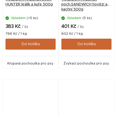
HUNTER králík a kuře 500g
poch.SANDWICH hovězí a
kachní 500g
Skladem
(>5 ks)
Skladem
(5 ks)
383 Kč
401 Kč
/ ks
/ ks
Měrná
Měrná
766 Kč / 1 kg
802 Kč / 1 kg
cena:
cena:
Do košíku
Do košíku
Křupavá pochoutka pro psy.
Žvýkací pochoutka pro psy.