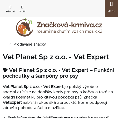
Přejít
Nákup
na
obsah
košík
Prodávané značky
Vet Planet Sp z o.o. - Vet Expert
🐕 Vet Planet Sp z o.o. - Vet Expert – Funkční
pochoutky a šampóny pro psy
Vet Planet Sp z o.o. - Vet Expert
je polský výrobce
specializující se na doplňky krmiv pro psy a kočky a také na
kvalitní kosmetiku pro citlivou pokožku psů. Značka
VetExpert
nabízí širokou škálu produktů, které podporují
zdraví a pohodu vašeho mazlíčka.