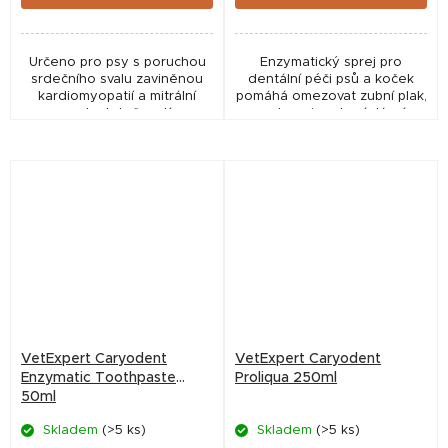
Určeno pro psy s poruchou
Enzymatický sprej pro
srdečního svalu zaviněnou
dentální péči psů a koček
kardiomyopatií a mitrální
pomáhá omezovat zubní plak,
nedostatečností
podporuje zdraví dásní,
osvěžuje dech a přispívá k
udržení zdravého ústního
mikrobiomu. Díky aplikaci...
VetExpert Caryodent
VetExpert Caryodent
Enzymatic Toothpaste
Proliqua 250ml
50ml
Skladem
(>5 ks)
Skladem
(>5 ks)