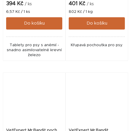
394 Kč
401 Kč
/ ks
/ ks
Měrná
Měrná
6,57 Kč / 1 ks
802 Kč / 1 kg
cena:
cena:
Do košíku
Do košíku
Tablety pro psy s anémií -
Křupavá pochoutka pro psy.
snadno asimilovatelné krevní
železo
VetExpert Mr.Bandit poch.
VetExpert Mr.Bandit