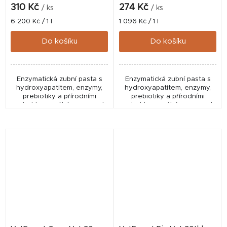
310 Kč
274 Kč
/ ks
/ ks
Měrná
Měrná
6 200 Kč / 1 l
1 096 Kč / 1 l
cena:
cena:
Do košíku
Do košíku
Enzymatická zubní pasta s
Enzymatická zubní pasta s
hydroxyapatitem, enzymy,
hydroxyapatitem, enzymy,
prebiotiky a přírodními
prebiotiky a přírodními
extrakty pomáhá omezovat
extrakty pomáhá omezovat
tvorbu zubního plaku,
tvorbu zubního plaku,
podporuje zdraví dásní a
podporuje zdraví dásní a
přispívá ke svěžímu dechu....
přispívá ke svěžímu dechu....