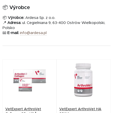
📦 Výrobce
📦
Výrobce:
Ardesa Sp. z o.o.
📍
Adresa:
ul. Cegielniana 9, 63-400 Ostrów Wielkopolski,
Polsko
📧
E-mail:
info@ardesa.pl
V
ý
p
i
s
p
r
VetExpert ArthroVet
VetExpert ArthroVet HA