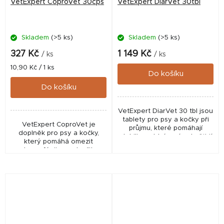
VetExpert CoproVet 30cps
VetExpert DiarVet 30tbl
Skladem
(>5 ks)
Skladem
(>5 ks)
327 Kč
1 149 Kč
/ ks
/ ks
Měrná
10,90 Kč / 1 ks
Do košíku
cena:
Do košíku
VetExpert DiarVet 30 tbl jsou
tablety pro psy a kočky při
VetExpert CoproVet je
průjmu, které pomáhají
doplněk pro psy a kočky,
stabilizovat trávení, zahušťují
který pomáhá omezit
stolici a podporují střevní
koprofágii a podpořit
mikrobiom. Krmný doplněk
správné trávení. Díky obsahu
pro...
probiotik, enzymů a prebiotik
podporuje střevní
mikroflóru...