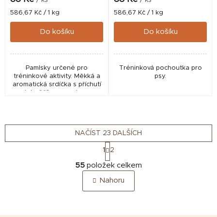
Měrná
Měrná
586,67 Kč / 1 kg
586,67 Kč / 1 kg
cena:
cena:
Do košíku
Do košíku
Pamlsky určené pro
Tréninková pochoutka pro
tréninkové aktivity. Měkká a
psy.
aromatická srdíčka s příchutí
jehněčího masa jsou
odměnou, pro kterou váš
mazlíček udělá cokoliv.
NAČÍST 23 DALŠÍCH
S
1
2
t
O
r
55
položek celkem
v
á
Nahoru
n
l
k
á
o
d
v
a