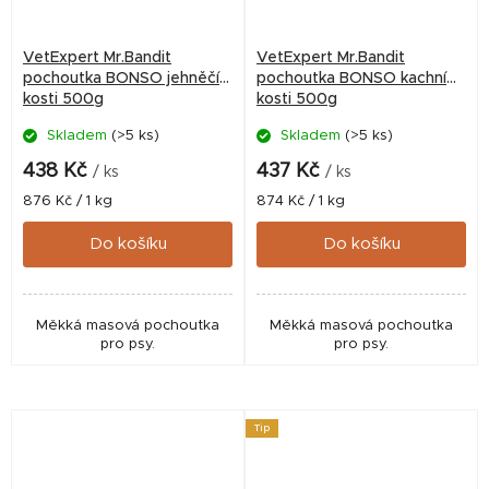
VetExpert Mr.Bandit
VetExpert Mr.Bandit
pochoutka BONSO jehněčí
pochoutka BONSO kachní
kosti 500g
kosti 500g
Skladem
(>5 ks)
Skladem
(>5 ks)
438 Kč
437 Kč
/ ks
/ ks
Měrná
Měrná
876 Kč / 1 kg
874 Kč / 1 kg
cena:
cena:
Do košíku
Do košíku
Měkká masová pochoutka
Měkká masová pochoutka
pro psy.
pro psy.
Tip