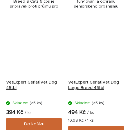
Breed & Cats 6 cps je
fungování a ochranu
přípravek proti průjmu pro
seniorského organismu
malé psy a kočky, který
kočky. Podporuje činnost
pomáhá stabilizovat trávení,
srdečního svalu a chrání dolní
zahušťovat stolici a obnovit
močové cesty. Složky
střevní...
přípravku byly vybrány tak,...
VetExpert GeriatiVet Dog
VetExpert GeriatiVet Dog
45tbl
Large Breed 45tbl
Skladem
(>5 ks)
Skladem
(>5 ks)
394 Kč
494 Kč
/ ks
/ ks
Měrná
10,98 Kč / 1 ks
Do košíku
cena: