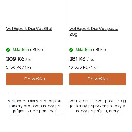
VetExpert DiarVet 6tbl
VetExpert DiarVet pasta
20g
Skladem
(>5 ks)
Skladem
(>5 ks)
309 Kč
381 Kč
/ ks
/ ks
Měrná
Měrná
51,50 Kč / 1 ks
19 050 Kč / 1 kg
cena:
cena:
Do košíku
Do košíku
VetExpert DiarVet 6 tbl jsou
VetExpert DiarVet pasta 20 g
tablety pro psy a kočky při
je účinný přípravek pro psy a
průjmu, které pomáhají
kočky při průjmu, který
stabilizovat trávení, zahušťují
pomáhá zahušťovat stolici,
stolici a podporují střevní
chránit střeva a stabilizovat
mikrobiom. Krmný doplněk
mikroflóru. Krmný doplněk
pro zvířata...
pro...