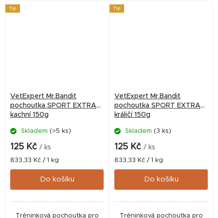
Tip
Tip
VetExpert Mr.Bandit
VetExpert Mr.Bandit
pochoutka SPORT EXTRA
pochoutka SPORT EXTRA
kachní 150g
králičí 150g
Skladem
(>5 ks)
Skladem
(3 ks)
125 Kč
125 Kč
/ ks
/ ks
Měrná
Měrná
833,33 Kč / 1 kg
833,33 Kč / 1 kg
cena:
cena:
Do košíku
Do košíku
Tréninková pochoutka pro
Tréninková pochoutka pro