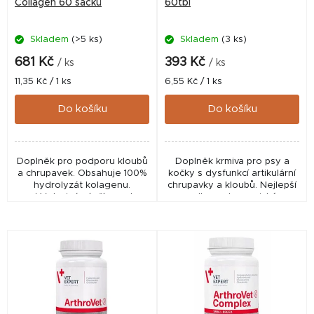
o
Collagen 60 sáčků
60tbl
d
Skladem
(>5 ks)
Skladem
(3 ks)
u
k
681 Kč
393 Kč
/ ks
/ ks
t
Měrná
Měrná
11,35 Kč / 1 ks
6,55 Kč / 1 ks
cena:
cena:
ů
Do košíku
Do košíku
Doplněk pro podporu kloubů
Doplněk krmiva pro psy a
a chrupavek. Obsahuje 100%
kočky s dysfunkcí artikulární
hydrolyzát kolagenu.
chrupavky a kloubů. Nejlepší
✅ Veterinární přípravek
volba v ekonomické
schválený ÚSKVBL pod
kategorii. ✅ Veterinární
číslem: VetExpert ArthroVet
přípravek schválený ÚSKVBL
Collagen je...
pod...