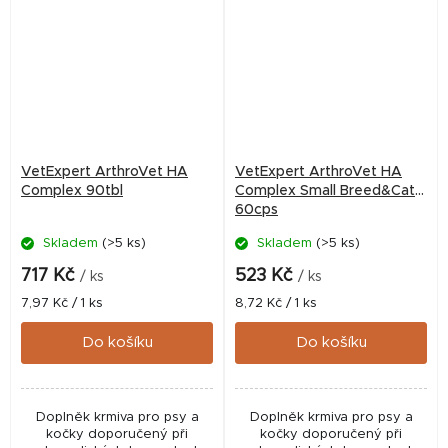
VetExpert ArthroVet HA
VetExpert ArthroVet HA
Complex 90tbl
Complex Small Breed&Cats
60cps
Skladem
(>5 ks)
Skladem
(>5 ks)
717 Kč
523 Kč
/ ks
/ ks
Měrná
Měrná
7,97 Kč / 1 ks
8,72 Kč / 1 ks
cena:
cena:
Do košíku
Do košíku
Doplněk krmiva pro psy a
Doplněk krmiva pro psy a
kočky doporučený při
kočky doporučený při