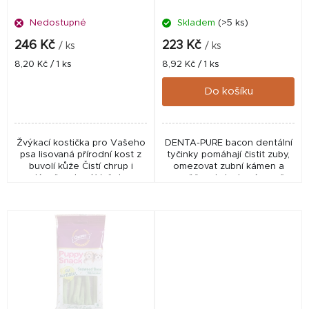
d
Nedostupné
Skladem
(>5 ks)
u
k
246 Kč
223 Kč
/ ks
/ ks
t
Měrná
Měrná
8,20 Kč / 1 ks
8,92 Kč / 1 ks
cena:
cena:
ů
Do košíku
Žvýkací kostička pro Vašeho
DENTA-PURE bacon dentální
psa lisovaná přírodní kost z
tyčinky pomáhají čistit zuby,
buvolí kůže Čistí chrup i
omezovat zubní kámen a
dásně, zabaví Vašeho
osvěžovat dech, zároveň
pejska.
jsou pro psy chutnou
slaninovou odměnou.