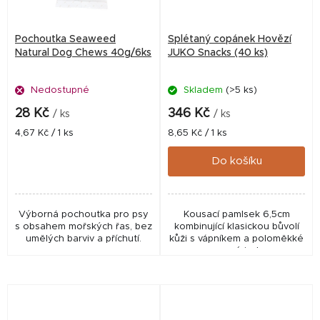
Pochoutka Seaweed
Splétaný copánek Hovězí
Natural Dog Chews 40g/6ks
JUKO Snacks (40 ks)
Nedostupné
Skladem
(>5 ks)
28 Kč
346 Kč
/ ks
/ ks
Měrná
Měrná
4,67 Kč / 1 ks
8,65 Kč / 1 ks
cena:
cena:
Do košíku
Výborná pochoutka pro psy
Kousací pamlsek 6,5cm
s obsahem mořských řas, bez
kombinující klasickou bůvolí
umělých barviv a příchutí.
kůži s vápníkem a poloměkké
masové jerky.