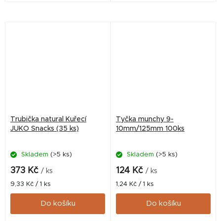
Trubička natural Kuřecí
Tyčka munchy 9-
JUKO Snacks (35 ks)
10mm/125mm 100ks
Skladem
(>5 ks)
Skladem
(>5 ks)
373 Kč
124 Kč
/ ks
/ ks
Měrná
Měrná
9,33 Kč / 1 ks
1,24 Kč / 1 ks
cena:
cena:
Do košíku
Do košíku