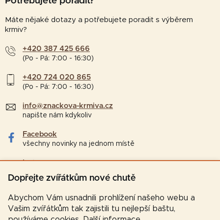
Potřebujete poradit?
Máte nějaké dotazy a potřebujete poradit s výběrem
krmiv?
+420 387 425 666
(Po - Pá: 7:00 - 16:30)
+420 724 020 865
(Po - Pá: 7:00 - 16:30)
info@znackova-krmiva.cz
napište nám kdykoliv
Facebook
všechny novinky na jednom místě
Instagram
tipy a zajímavosti pro chovatele
Dopřejte zvířátkům nové chutě
Abychom Vám usnadnili prohlížení našeho webu a
Vašim zvířátkům tak zajistili tu nejlepší baštu,
používáme cookies.
Další informace
.