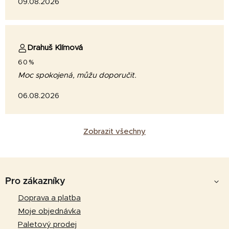
09.08.2026
Drahuš Klímová
60%
Moc spokojená, můžu doporučit.
06.08.2026
Zobrazit všechny
Z
á
Pro zákazníky
p
Doprava a platba
a
Moje objednávka
t
Paletový prodej