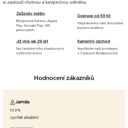
si zaslouží chutnou a bezpečnou odměnu.
v
ý
Způsoby platby
p
Doprava od 59 Kč
Bezpečné kartou, Apple
i
Objednávku vám doručíme
Pay, Google Pay, QR,
kurýrní službou
s
převodem...
u
Již více jak 29 let
Kamenný obchod
Na českém trhu značkových
Navštivte naši prodejnu
zvířecích krmiv
v Českých Budějovicích
Hodnocení zákazníků
Jarmila
100%
rychlé dodání