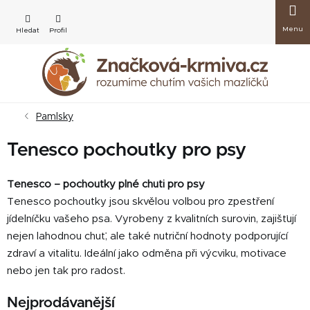
Přejít
Nákup
na
obsah
košík
Pamlsky
Tenesco pochoutky pro psy
Tenesco – pochoutky plné chuti pro psy
Tenesco pochoutky jsou skvělou volbou pro zpestření
jídelníčku vašeho psa. Vyrobeny z kvalitních surovin, zajišťují
nejen lahodnou chuť, ale také nutriční hodnoty podporující
zdraví a vitalitu. Ideální jako odměna při výcviku, motivace
nebo jen tak pro radost.
Nejprodávanější