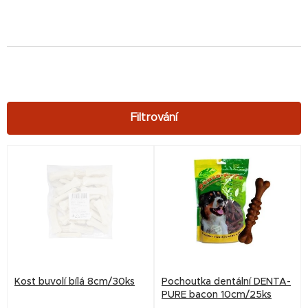
V
ý
p
i
s
p
r
Kost buvolí bílá 8cm/30ks
Pochoutka dentální DENTA-
o
PURE bacon 10cm/25ks