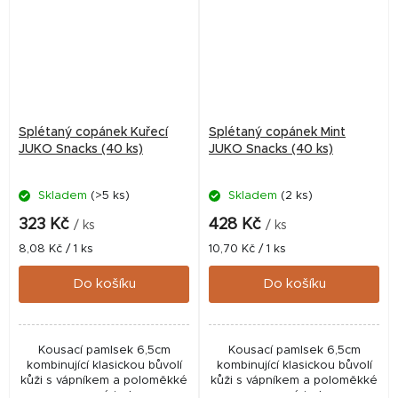
Splétaný copánek Kuřecí
Splétaný copánek Mint
JUKO Snacks (40 ks)
JUKO Snacks (40 ks)
Skladem
(>5 ks)
Skladem
(2 ks)
323 Kč
428 Kč
/ ks
/ ks
Měrná
Měrná
8,08 Kč / 1 ks
10,70 Kč / 1 ks
cena:
cena:
Do košíku
Do košíku
Kousací pamlsek 6,5cm
Kousací pamlsek 6,5cm
kombinující klasickou bůvolí
kombinující klasickou bůvolí
kůži s vápníkem a poloměkké
kůži s vápníkem a poloměkké
masové jerky.
masové jerky.