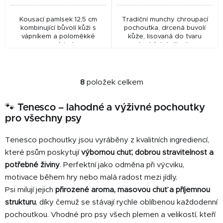
Kousací pamlsek 12,5 cm
Tradiční munchy chroupací
kombinující bůvolí kůži s
pochoutka, drcená buvolí
vápníkem a poloměkké
kůže, lisovaná do tvaru
masové jerky.
tenkých tyčinek.
8
položek celkem
O
v
🐾 Tenesco – lahodné a výživné pochoutky
l
pro všechny psy
á
d
Tenesco pochoutky jsou vyráběny z kvalitních ingrediencí,
a
c
které psům poskytují
výbornou chuť, dobrou stravitelnost a
í
potřebné živiny
. Perfektní jako odměna při výcviku,
p
motivace během hry nebo malá radost mezi jídly.
r
Psi milují jejich
přirozené aroma, masovou chuť a příjemnou
v
strukturu
, díky čemuž se stávají rychle oblíbenou každodenní
k
pochoutkou. Vhodné pro psy všech plemen a velikostí, kteří
y