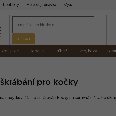
Kontakty
Moje objednávka
Využití umělé inteligence (AI)
HLEDAT
Exoti, ptáci
Hlodavci
Drůbež
Ovce, kozy
Terar
 škrábání pro kočky
ana nábytku a účinné směrování kočky na správná místa ke škráb