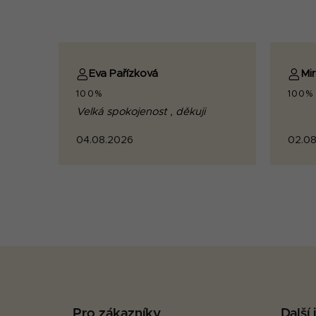
Eva Pařízková
Mi
100%
100%
Velká spokojenost , děkuji
04.08.2026
02.08
Z
á
p
Pro zákazníky
Další