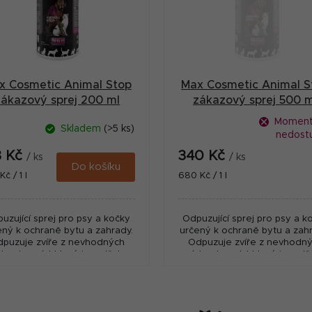
x Cosmetic Animal Stop
Max Cosmetic Animal S
zákazový sprej 200 ml
zákazový sprej 500 m
Moment
Skladem
(>5 ks)
nedost
8 Kč
340 Kč
/ ks
/ ks
Do košíku
ná
Měrná
č / 1 l
680 Kč / 1 l
:
cena:
uzující sprej pro psy a kočky
Odpuzující sprej pro psy a k
ený k ochraně bytu a zahrady.
určený k ochraně bytu a zahr
puzuje zvíře z nevhodných
Odpuzuje zvíře z nevhodn
t nebo míst které je potřeba
míst nebo míst které je pot
hránit. Nepředstavuje žádné
ochránit. Nepředstavuje žá
riziko pro zvířata....
riziko pro zvířata....
O
v