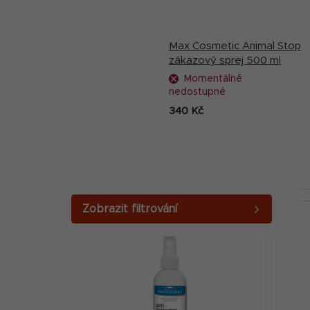
Max Cosmetic Animal Stop
zákazový sprej 500 ml
Momentálně
nedostupné
340 Kč
P
o
V
s
ý
t
p
r
i