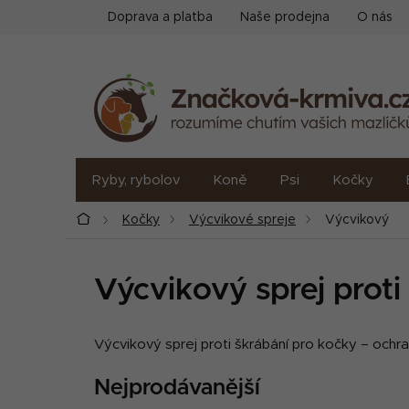
Přejít
Doprava a platba
Naše prodejna
O nás
na
obsah
Ryby, rybolov
Koně
Psi
Kočky
Domů
Kočky
Výcvikové spreje
Výcvikový
Výcvikový sprej proti
Výcvikový sprej proti škrábání pro kočky – ochr
Nejprodávanější