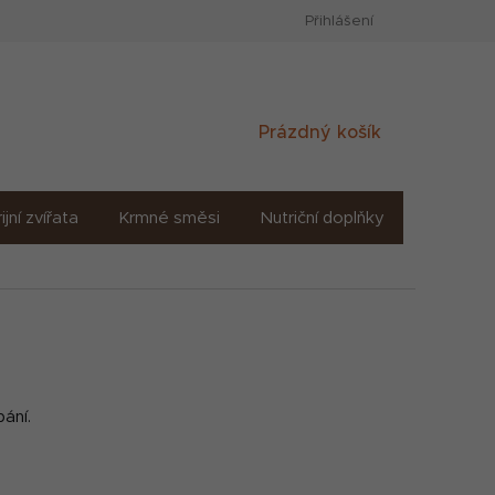
Přihlášení
Nákupní
Prázdný košík
košík
ijní zvířata
Krmné směsi
Nutriční doplňky
Sůl solné
ání.