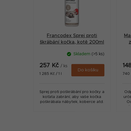
a
s
n
p
n
r
í
Francodex Sprej proti
Ma
o
p
škrábání kočka, kotě 200ml
d
a
Skladem
(>5 ks)
u
n
257 Kč
14
k
/ ks
e
Do košíku
Měrná
Měr
1 285 Kč / 1 l
740 K
t
cena:
cena
l
ů
Sprej proti poškrábání pro kočky a
Odp
koťata zabrání, aby vaše kočka
urč
poškrábala nábytek, koberce atd.
Od
mís
oc