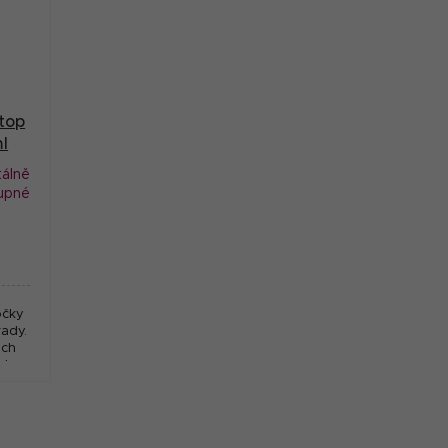
top
l
álně
upné
očky
ady.
ých
řeba
dné