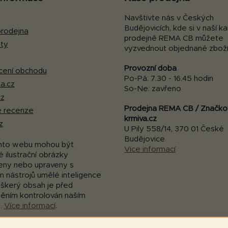
Navštivte nás v Českých
Budějovicích, kde si v naší 
rodejna
prodejně REMA CB můžete
ty
vyzvednout objednané zboží
Provozní doba
ení obchodu
Po-Pá: 7.30 - 16.45 hodin
a.cz
So-Ne: zavřeno
cz
Prodejna REMA CB / Značko
 recenze
krmiva.cz
z
U Pily 558/14, 370 01 České
Budějovice
mto webu mohou být
Více informací
 ilustrační obrázky
eny nebo upraveny s
m nástrojů umělé inteligence
eškerý obsah je před
něním kontrolován naším
.
Více informací
.