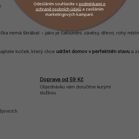
Odesláním souhlasíte s
podmínkami
o
k
ochraně osobních údajů
a zasíláním
marketingových kampaní.
očka nemá škrábat – jako je čalounění, závěsy, dřevo, rohy míst
ajitele koček, který chce
udržet domov v perfektním stavu
a zá
Doprava od 59 Kč
Objednávku vám doručíme kurýrní
službou
ějovicích