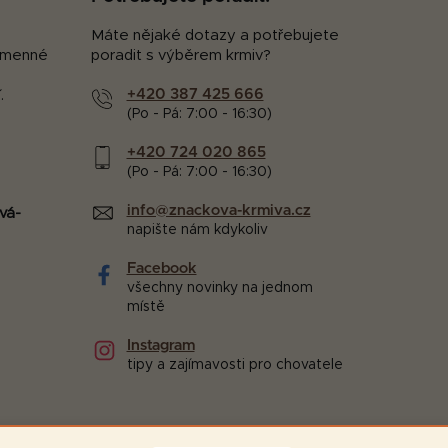
Máte nějaké dotazy a potřebujete
kamenné
poradit s výběrem krmiv?
+420 387 425 666
.
(Po - Pá: 7:00 - 16:30)
+420 724 020 865
(Po - Pá: 7:00 - 16:30)
info@znackova-krmiva.cz
vá-
napište nám kdykoliv
Facebook
všechny novinky na jednom
místě
Instagram
tipy a zajímavosti pro chovatele