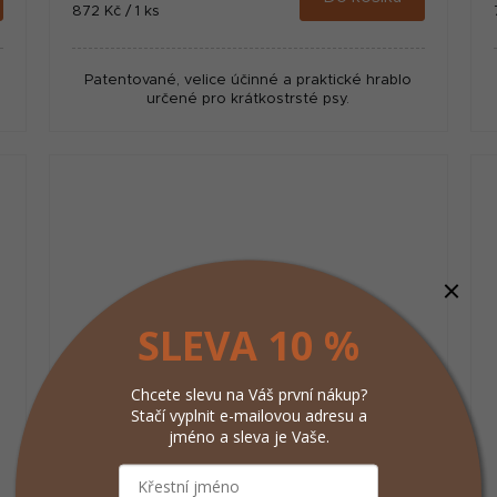
Měrná
872 Kč / 1 ks
cena:
Patentované, velice účinné a praktické hrablo
určené pro krátkostrsté psy.
SLEVA 10 %
Chcete slevu na Váš první nákup?
Stačí vyplnit e-mailovou adresu a
jméno a sleva je Vaše.
FURminator hrablo S Long Hair pro