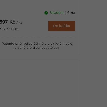
Skladem
(>5 ks)
697 Kč
/ ks
Do košíku
Měrná
697 Kč / 1 ks
cena:
Patentované, velice účinné a praktické hrablo
určené pro dlouhostrsté psy.