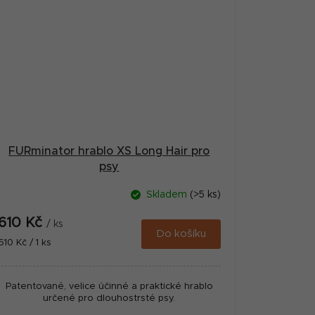
FURminator hrablo XS Long Hair pro
psy
Skladem
(>5 ks)
610 Kč
/ ks
Do košíku
Měrná
610 Kč / 1 ks
cena:
Patentované, velice účinné a praktické hrablo
určené pro dlouhostrsté psy.