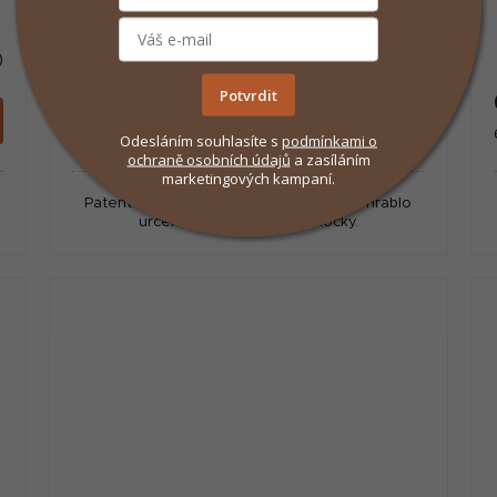
kočky
)
Skladem
(>5 ks)
Potvrdit
697 Kč
/ ks
Do košíku
Měrná
697 Kč / 1 ks
Odesláním souhlasíte s
podmínkami
o
cena:
ochraně osobních údajů
a zasíláním
marketingových kampaní.
Patentované, velice účinné a praktické hrablo
určené pro dlouhosrsté kočky.