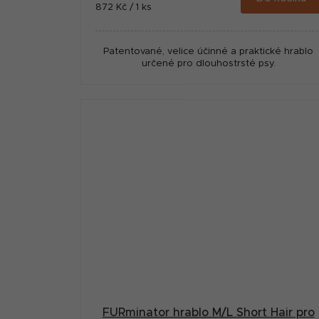
Měrná
872 Kč / 1 ks
cena:
Patentované, velice účinné a praktické hrablo
určené pro dlouhostrsté psy.
FURminator hrablo M/L Short Hair pro