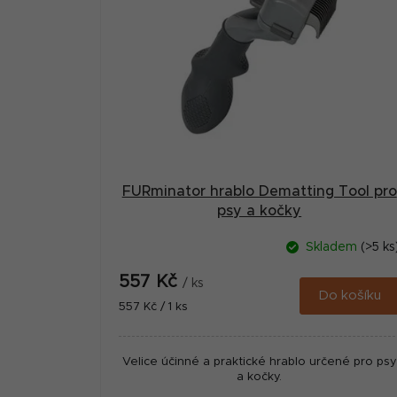
i
s
p
r
o
d
u
FURminator hrablo Dematting Tool pro
psy a kočky
k
t
Skladem
(>5 ks
ů
557 Kč
/ ks
Do košíku
Měrná
557 Kč / 1 ks
cena:
Velice účinné a praktické hrablo určené pro psy
a kočky.