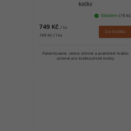
kočky
Skladem
(>5 ks
749 Kč
/ ks
Do košíku
Měrná
749 Kč / 1 ks
cena:
Patentované, velice účinné a praktické hrablo
určené pro krátkostrsté kočky.