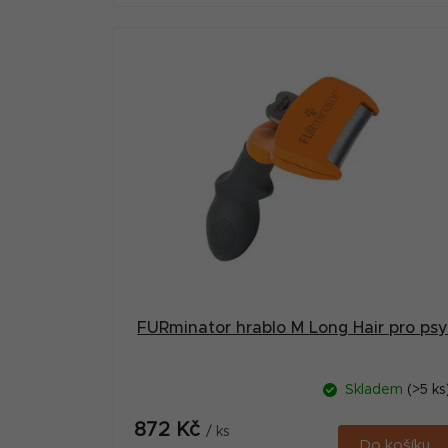
FURminator hrablo M Long Hair pro ps
Skladem
(>5 ks
872 Kč
/ ks
Do košíku