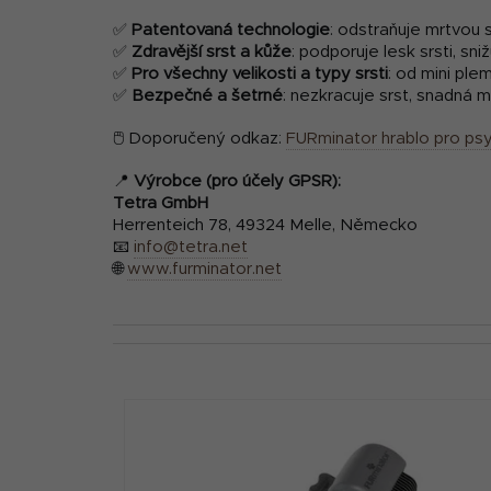
✅
Patentovaná technologie
: odstraňuje mrtvou 
✅
Zdravější srst a kůže
: podporuje lesk srsti, sniž
✅
Pro všechny velikosti a typy srsti
: od mini ple
✅
Bezpečné a šetrné
: nezkracuje srst, snadná 
🖱 Doporučený odkaz:
FURminator hrablo pro psy
📍
Výrobce (pro účely GPSR):
Tetra GmbH
Herrenteich 78, 49324 Melle, Německo
📧
info@tetra.net
🌐
www.furminator.net
V
ý
p