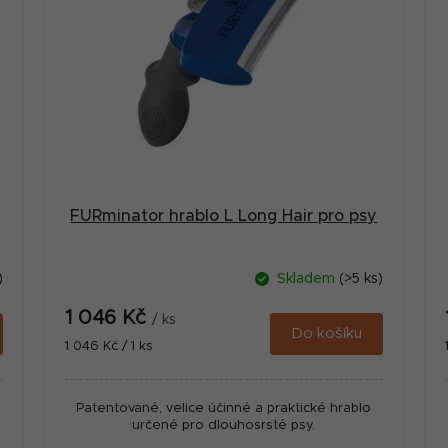
FURminator hrablo L Long Hair pro psy
)
Skladem
(>5 ks)
1 046 Kč
/ ks
Do košíku
Měrná
1 046 Kč / 1 ks
cena:
Patentované, velice účinné a praktické hrablo
určené pro dlouhosrsté psy.