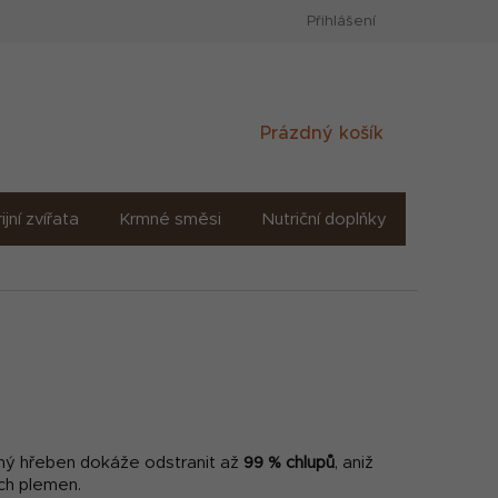
Přihlášení
Nákupní
Prázdný košík
košík
ijní zvířata
Krmné směsi
Nutriční doplňky
Sůl solné
aný hřeben dokáže odstranit až
99 % chlupů
, aniž
ých plemen.