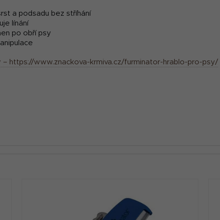
srst a podsadu bez stříhání
uje línání
men po obří psy
manipulace
 – https://www.znackova-krmiva.cz/furminator-hrablo-pro-psy/