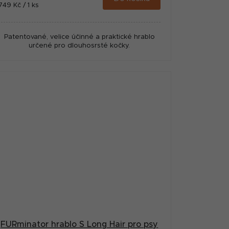
Měrná
749 Kč / 1 ks
cena:
Patentované, velice účinné a praktické hrablo
určené pro dlouhosrsté kočky.
FURminator hrablo S Long Hair pro psy