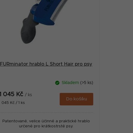
FURminator hrablo L Short Hair pro psy
Skladem
(>5 ks)
1 045 Kč
/ ks
Do košíku
Měrná
1 045 Kč / 1 ks
cena:
Patentované, velice účinné a praktické hrablo
určené pro krátkostrsté psy.