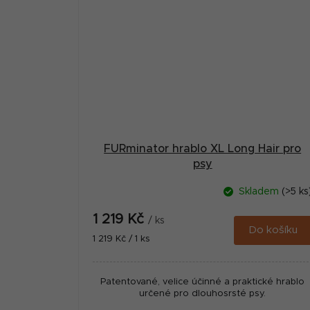
FURminator hrablo XL Long Hair pro
psy
Skladem
(>5 ks
1 219 Kč
/ ks
Do košíku
Měrná
1 219 Kč / 1 ks
cena:
Patentované, velice účinné a praktické hrablo
určené pro dlouhosrsté psy.