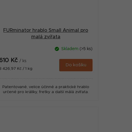
FURminator hrablo Small Animal pro
malá zvířata
Skladem
(>5 ks)
610 Kč
/ ks
Do košíku
Měrná
3 426,97 Kč / 1 kg
cena:
Patentované, velice účinné a praktické hrablo
určené pro králíky, fretky a další málá zvířata.