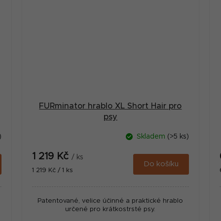
FURminator hrablo XL Short Hair pro
psy
)
Skladem
(>5 ks)
1 219 Kč
/ ks
Do košíku
Měrná
1 219 Kč / 1 ks
cena:
Patentované, velice účinné a praktické hrablo
určené pro krátkostrsté psy.