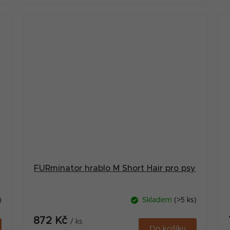
y
FURminator hrablo M Short Hair pro psy
)
Skladem
(>5 ks)
872 Kč
/ ks
Do košíku