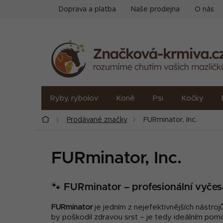
Přejít
Doprava a platba
Naše prodejna
O nás
na
obsah
Ryby, rybolov
Koně
Psi
Kočky
Domů
Prodávané značky
FURminator, Inc.
FURminator, Inc.
🐾 FURminator – profesionální vyčes
FURminator
je jedním z nejefektivnějších nástr
by poškodil zdravou srst – je tedy ideálním pom