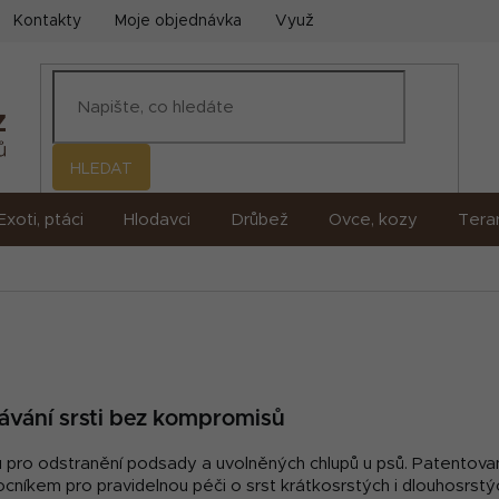
Kontakty
Moje objednávka
Využití umělé inteligence (AI)
HLEDAT
Exoti, ptáci
Hlodavci
Drůbež
Ovce, kozy
Terar
ávání srsti bez kompromisů
ojů pro odstranění podsady a uvolněných chlupů u psů. Patentov
ocníkem pro pravidelnou péči o srst krátkosrstých i dlouhosrst