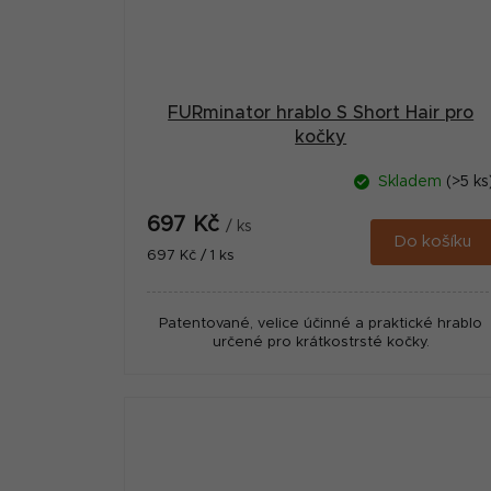
FURminator hrablo S Short Hair pro
kočky
Skladem
(>5 ks
697 Kč
/ ks
Do košíku
Měrná
697 Kč / 1 ks
cena:
Patentované, velice účinné a praktické hrablo
určené pro krátkostrsté kočky.