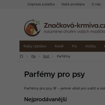
Přejít
Doprava a platba
Naše prodejna
O nás
na
obsah
Ryby, rybolov
Koně
Psi
Kočky
Domů
Psi
Srst
Parfémy
Parfémy pro psy
Parfémy pro psy 🌸 – jemné vůně pro svěží a voň
Nejprodávanější