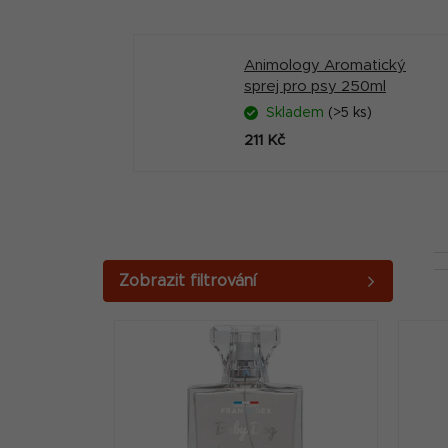
Animology Aromatický
sprej pro psy 250ml
Skladem
(>5 ks)
211 Kč
P
o
V
s
ý
t
p
r
i
a