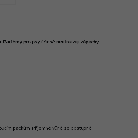
vek
u.
Parfémy pro psy
účinně
neutralizují zápachy
,
ádoucím pachům. Příjemné vůně se postupně