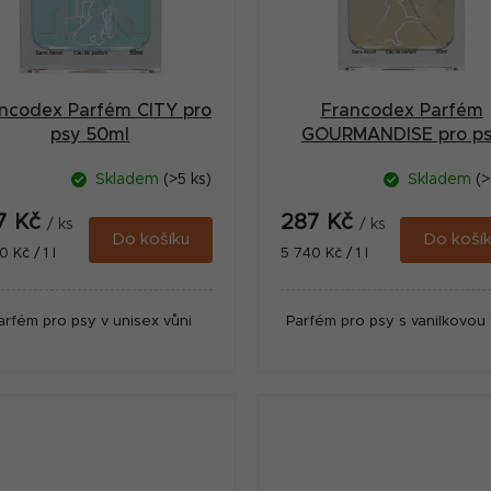
ncodex Parfém CITY pro
Francodex Parfém
psy 50ml
GOURMANDISE pro p
50ml
Skladem
(>5 ks)
Skladem
(>
7 Kč
287 Kč
/ ks
/ ks
Do košíku
Do koší
ná
Měrná
 Kč / 1 l
5 740 Kč / 1 l
:
cena:
arfém pro psy v unisex vůni
Parfém pro psy s vanilkovou 