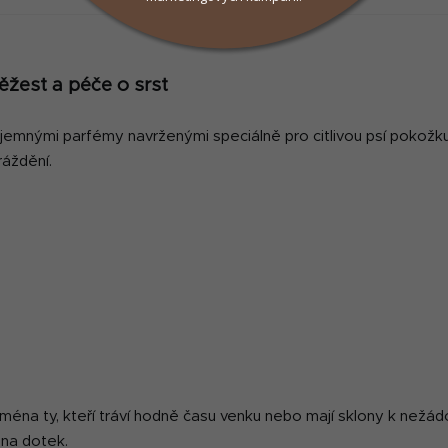
elax ✅ Veterinární přípravek
Clean ✅ Veterinární přípra
schválený ÚSKVBL pod...
schválený ÚSKVBL pod...
O
v
ěžest a péče o srst
l
á
 jemnými parfémy navrženými speciálně pro citlivou psí pokožk
d
a
ráždění.
c
í
p
r
v
k
y
v
ý
p
i
ména ty, kteří tráví hodně času venku nebo mají sklony k než
s
 na dotek.