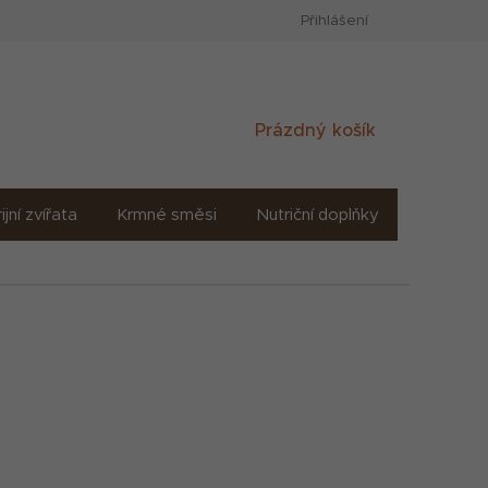
Přihlášení
Nákupní
Prázdný košík
košík
ijní zvířata
Krmné směsi
Nutriční doplňky
Sůl solné