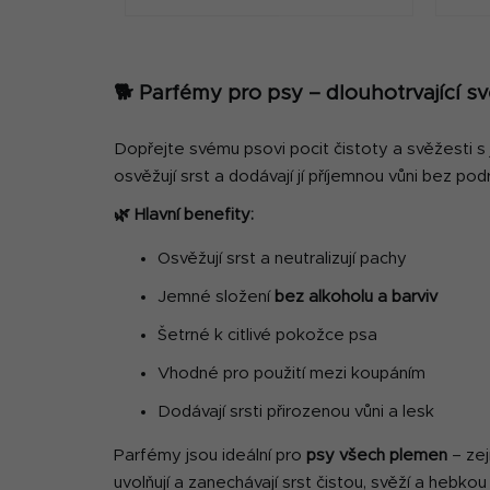
R
🐕 Parfémy pro psy – dlouhotrvající sv
Dopřejte svému psovi pocit čistoty a svěžesti s
osvěžují srst a dodávají jí příjemnou vůni bez pod
🌿 Hlavní benefity:
Osvěžují srst a neutralizují pachy
Jemné složení
bez alkoholu a barviv
Šetrné k citlivé pokožce psa
Vhodné pro použití mezi koupáním
Dodávají srsti přirozenou vůni a lesk
Parfémy jsou ideální pro
psy všech plemen
– zej
uvolňují a zanechávají srst čistou, svěží a hebkou