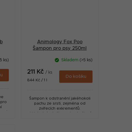
b
Animology Fox Poo
Šampon pro psy 250ml
5 ks)
Skladem
(>5 ks)
211 Kč
/ ks
ku
Do košíku
Měrná
844 Kč / 1 l
cena:
ve
Šampon k odstranění jakéhokoli
 pro
pachu ze srsti, zejména od
í
zvířecích exkrementů.
 pod
✅ Veterinární přípravek schválený
ÚSKVBL pod číslem: 115-21/C