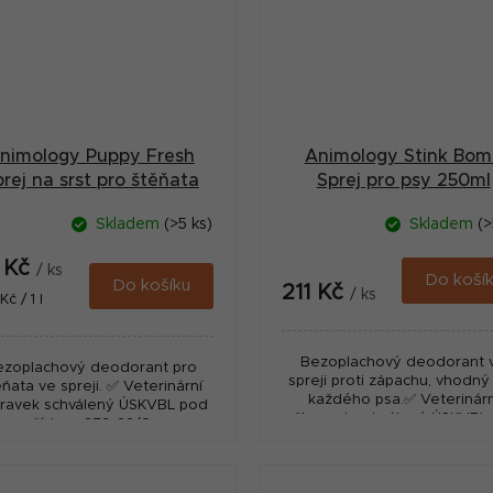
nimology Puppy Fresh
Animology Stink Bom
rej na srst pro štěňata
Sprej pro psy 250ml
250ml
Skladem
(>5 ks)
Skladem
(>
Průměrné
hodnocení
1 Kč
/ ks
produktu
Do koší
Do košíku
211 Kč
je
/ ks
ná
č / 1 l
5,0
:
z
5
Bezoplachový deodorant 
ezoplachový deodorant pro
hvězdiček.
spreji proti zápachu, vhodný
ňata ve spreji. ✅ Veterinární
každého psa.✅ Veterinárn
pravek schválený ÚSKVBL pod
přípravek schválený ÚSKVBL
číslem: 279-22/C
číslem: 280-22/C