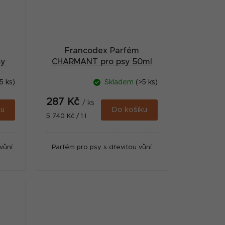
Francodex Parfém
sy
CHARMANT pro psy 50ml
5 ks)
Skladem
(>5 ks)
287 Kč
/ ks
ku
Do košíku
Měrná
5 740 Kč / 1 l
cena:
vůní
Parfém pro psy s dřevitou vůní