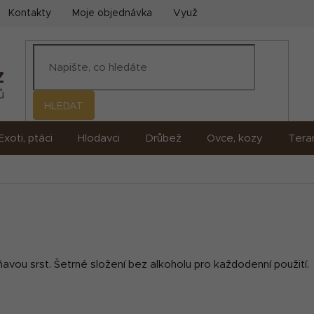
Kontakty
Moje objednávka
Využití umělé inteligence (AI)
HLEDAT
Exoti, ptáci
Hlodavci
Drůbež
Ovce, kozy
Terar
avou srst. Šetrné složení bez alkoholu pro každodenní použití.