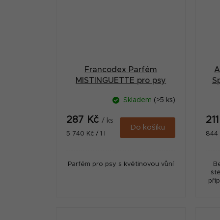
Francodex Parfém
A
MISTINGUETTE pro psy
Sp
50ml
Skladem
(>5 ks)
287 Kč
21
/ ks
Do košíku
Měrná
Měr
5 740 Kč / 1 l
844 K
cena:
cena
Parfém pro psy s květinovou vůní
B
ště
pří