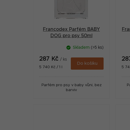
s
n
p
n
r
í
Francodex Parfém BABY
Fra
o
p
DOG pro psy 50ml
d
a
Skladem
(>5 ks)
u
n
287 Kč
28
k
/ ks
e
Do košíku
Měrná
Měr
5 740 Kč / 1 l
5 740
t
cena:
cena
l
ů
Parfém pro psy v baby vůni, bez
P
barviv