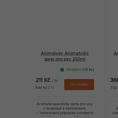
Animology Aromatický
A
sprej pro psy 250ml
Skladem
(>5 ks)
211 Kč
36
/ ks
Do košíku
Měrná
Měr
844 Kč / 1 l
732 K
cena:
cena
Aromaterapeutický sprej pro psy
s levandulí a heřmánkem.
✅ Veterinární přípravek schválený
př
ÚSKVBL pod číslem: 070-24/C