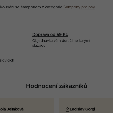
u
o koupání se šamponem z kategorie
Šampony pro psy
Doprava od 59 Kč
Objednávku vám doručíme kurýrní
službou
ějovicích
Hodnocení zákazníků
ola Jelínková
Ladislav Görgl