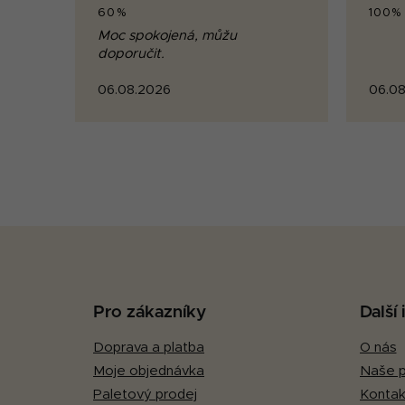
60%
100%
Moc spokojená, můžu
doporučit.
06.08.2026
06.08
Z
á
p
Pro zákazníky
Další
a
Doprava a platba
O nás
t
Moje objednávka
Naše p
í
Paletový prodej
Kontak