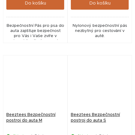
Do košíku
Do košíku
Bezpečnostní Pás pro psa do
Nylonový bezpečnostní pás
auta zajišťuje bezpečnost
nezbytný pro cestování v
pro Vás i Vaše zvíře v
autě.
automobilu při nárazu nebo
prudkém zastavení.
Beeztees Bezpečnostní
Beeztees Bezpečnostní
postroj do auta M
postroj do auta S