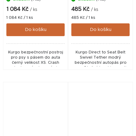
1 084 Kč
485 Kč
/ ks
/ ks
Měrná
Měrná
1 084 Kč / 1 ks
485 Kč / 1 ks
cena:
cena:
Do košíku
Do košíku
Kurgo bezpečnostní postroj
Kurgo Direct to Seat Belt
pro psy s pásem do auta
Swivel Tether modrý
černý velikost XS. Crash
bezpečnostní autopás pro
testovaný, s kovovými
psy. Otočná karabina proti
přezkami, vhodný i na
zamotání, nastavitelná délka
venčení a výcvik.
38–56 cm.