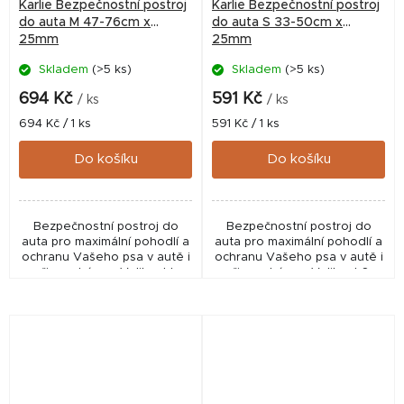
Karlie Bezpečnostní postroj
Karlie Bezpečnostní postroj
do auta M 47-76cm x
do auta S 33-50cm x
25mm
25mm
Skladem
(>5 ks)
Skladem
(>5 ks)
694 Kč
591 Kč
/ ks
/ ks
Měrná
Měrná
694 Kč / 1 ks
591 Kč / 1 ks
cena:
cena:
Do košíku
Do košíku
Bezpečnostní postroj do
Bezpečnostní postroj do
auta pro maximální pohodlí a
auta pro maximální pohodlí a
ochranu Vašeho psa v autě i
ochranu Vašeho psa v autě i
při procházce. Velikost L
při procházce. Velikost S.