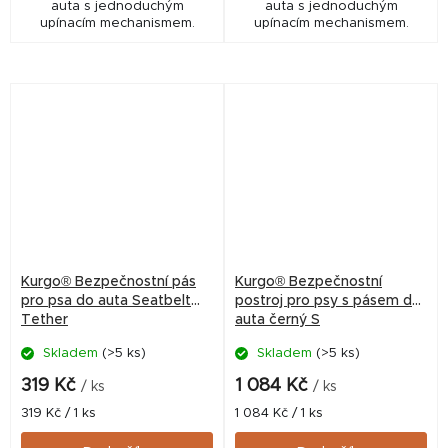
auta s jednoduchým
auta s jednoduchým
upínacím mechanismem.
upínacím mechanismem.
Kurgo® Bezpečnostní pás
Kurgo® Bezpečnostní
pro psa do auta Seatbelt
postroj pro psy s pásem do
Tether
auta černý S
Skladem
(>5 ks)
Skladem
(>5 ks)
319 Kč
1 084 Kč
/ ks
/ ks
Měrná
Měrná
319 Kč / 1 ks
1 084 Kč / 1 ks
cena:
cena: