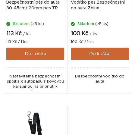
Bezpečnostní pás do auta
Vodítko pes Bezpečnostní
o
30-45cm/ 20mm pes TR
do auta Zolux
d
Skladem
(>5 ks)
Skladem
(>5 ks)
u
k
113 Kč
100 Kč
/ ks
/ ks
t
Měrná
Měrná
113 Kč / 1 ks
100 Kč / 1 ks
cena:
cena:
ů
Do košíku
Do košíku
Nastavitelná bezpečnostní
Bezpečnostní vodítko do
spojka k autopásu s kovovou
auta
karabinou na připnutí k
postroji psa.