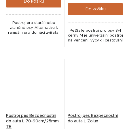
Do košíku
cena:
Do košíku
Postroj pro starší nebo
zraněné psy. Alternativa k
PetSafe postroj pro psy 3v1
rampám pro domácí zvířata.
černý M je univerzální postroj
Doporučeno pro psy mezi
na venčení, výcvik i cestování
23-41 kg, s hrudníkem do 91
autem, s polstrováním,
cm.
reflexními prvky a pásem do
auta pro maximální
bezpečnost a...
Postroj pes Bezpečnostní
Postroj pes Bezpečnostní
do auta L 70-90cm/25mm
do auta L Zolux
TR