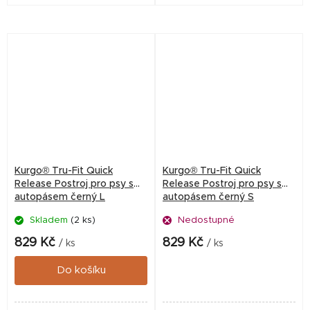
crash testů.
crash testů.
Kurgo® Tru-Fit Quick
Kurgo® Tru-Fit Quick
Release Postroj pro psy s
Release Postroj pro psy s
autopásem černý L
autopásem černý S
Skladem
(2 ks)
Nedostupné
829 Kč
829 Kč
/ ks
/ ks
Do košíku