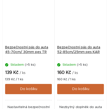
Bezpečnostní pás do auta
Bezpečnostní pás do auta
45-70cm/ 30mm pes TR
52-85cm/25mm pes KAR
Skladem
(>5 ks)
Skladem
(>5 ks)
139 Kč
160 Kč
/ ks
/ ks
Měrná
Měrná
139 Kč / 1 ks
160 Kč / 1 ks
cena:
cena:
Do košíku
Do košíku
Nastavitelná bezpečnostní
Nezbytný doplněk do auta