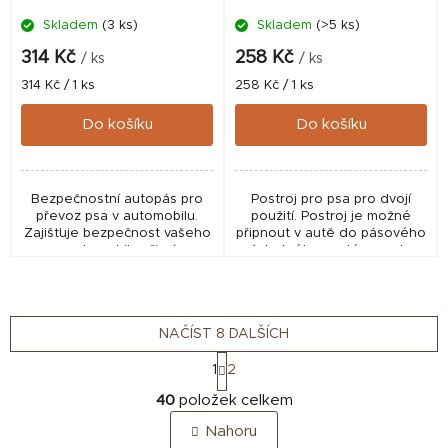
Skladem
(3 ks)
Skladem
(>5 ks)
314 Kč
258 Kč
/ ks
/ ks
Měrná
Měrná
314 Kč / 1 ks
258 Kč / 1 ks
cena:
cena:
Do košíku
Do košíku
Bezpečnostní autopás pro
Postroj pro psa pro dvojí
převoz psa v automobilu.
použití. Postroj je možné
Zajišťuje bezpečnost vašeho
připnout v autě do pásového
psa v automobilu při nárazu
úchytného systému auta
nebo prudkém zastavení.
nebo ke standartdnímu
Omezuje nekontrolovaný
vodítku pro každodenní
pohyb psa v automobilu a...
procházky venku.
NAČÍST 8 DALŠÍCH
S
1
2
t
O
r
40
položek celkem
v
á
Nahoru
n
l