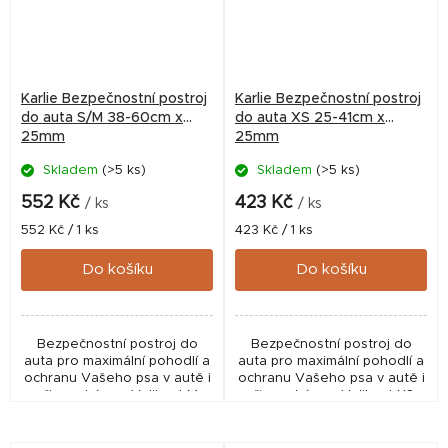
Karlie Bezpečnostní postroj
Karlie Bezpečnostní postroj
do auta S/M 38-60cm x
do auta XS 25-41cm x
25mm
25mm
Skladem
(>5 ks)
Skladem
(>5 ks)
552 Kč
423 Kč
/ ks
/ ks
Měrná
Měrná
552 Kč / 1 ks
423 Kč / 1 ks
cena:
cena:
Do košíku
Do košíku
Bezpečnostní postroj do
Bezpečnostní postroj do
auta pro maximální pohodlí a
auta pro maximální pohodlí a
ochranu Vašeho psa v autě i
ochranu Vašeho psa v autě i
při procházce. Velikost M
při procházce. Velikost XS.