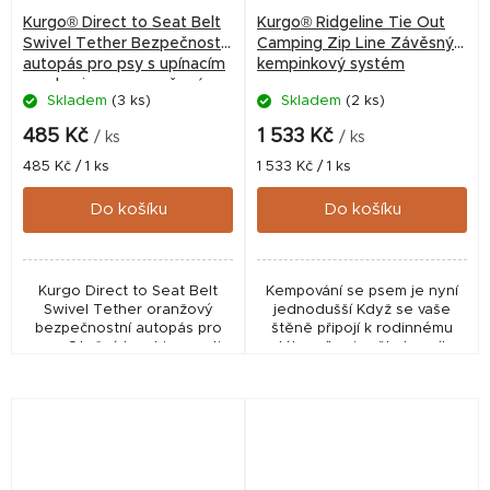
Kurgo® Direct to Seat Belt
Kurgo® Ridgeline Tie Out
Swivel Tether Bezpečnostní
Camping Zip Line Závěsný
autopás pro psy s upínacím
kempinkový systém
mechanismem oranžový
Skladem
(3 ks)
Skladem
(2 ks)
485 Kč
1 533 Kč
/ ks
/ ks
Měrná
Měrná
485 Kč / 1 ks
1 533 Kč / 1 ks
cena:
cena:
Do košíku
Do košíku
Kurgo Direct to Seat Belt
Kempování se psem je nyní
Swivel Tether oranžový
jednodušší Když se vaše
bezpečnostní autopás pro
štěně připojí k rodinnému
psy. Otočná karabina proti
táborníkovi, mělo by mít
zamotání, nastavitelná délka
volnost, kterou chce, jistotu a
38–56 cm.
bezpečí, které potřebuje,
aniž by bylo...