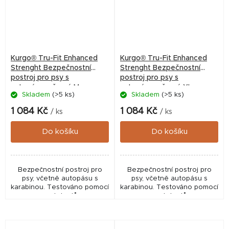
Kurgo® Tru-Fit Enhanced
Kurgo® Tru-Fit Enhanced
Strenght Bezpečnostní
Strenght Bezpečnostní
postroj pro psy s
postroj pro psy s
autopásem černý M
autopásem černý XL
Skladem
(>5 ks)
Skladem
(>5 ks)
1 084 Kč
1 084 Kč
/ ks
/ ks
Do košíku
Do košíku
Bezpečnostní postroj pro
Bezpečnostní postroj pro
psy, včetně autopásu s
psy, včetně autopásu s
karabinou. Testováno pomocí
karabinou. Testováno pomocí
crash testů.
crash testů.