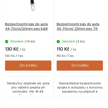
Bezpečnostní pás do auta
Bezpečnostní pás do auta
44-70cm/20mm pes KAR
45-70cm/ 25mm pes TR
Skladem
(>5 ks)
Skladem
(3 ks)
130 Kč
110 Kč
/ ks
/ ks
Měrná
Měrná
130 Kč / 1 ks
110 Kč / 1 ks
cena:
cena:
Do košíku
Do košíku
Nezbytný doplněk do auta
Nastavitelná bezpečnostní
pro vašeho pejska při
spojka k autopásu s kovovou
cestování. Vel. M 44-
karabinou na připnutí k
70cmx20mm
postroji psa.