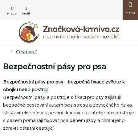
Přejít
Nákup
na
obsah
košík
Cestování
Bezpečnostní pásy pro psa
Bezpečnostní pásy pro psy - bezpečná fixace zvířete k
obojku nebo postroji
Bezpečnostní pásy a postroje s fixací pro psy zajišťují
bezpečné cestování autem bez stresu a zbytečného rizika.
Nastavitelné pásy s pevnou karabinou i inteligentní postroje
s pásem pomáhají fixovat psa během jízdy a chrání jeho
zdraví i ostatní cestující.