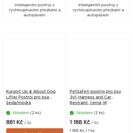
Inteligentní postroj s
Inteligentní postroj s
rychloupínacími přezkami a
rychloupínacími přezkami a
autopásem.
autopásem.
Kurgo® Up & About Dog
PetSafe® postroj pro psy
Lifter Postroj pro psa
3v1, Harness and Car
šedá/modrá
Restraint, černá, M
Skladem
(2 ks)
Skladem
(2 ks)
881 Kč
1 188 Kč
/ ks
/ ks
Měrná
1 188 Kč / 1 ks