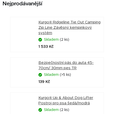
Nejprodávanější
Kurgo® Ridgeline Tie Out Camping
Zip Line Závěsný kempinkový
systém
Skladem
(2 ks)
1 533 Kč
Bezpečnostní pás do auta 45-
70cm/ 30mm pes TR
Skladem
(>5 ks)
139 Kč
Kurgo® Up & About Dog Lifter
Postroj pro psa šedá/modrá
Skladem
(2 ks)