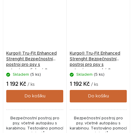
Kurgo® Tru-Fit Enhanced
Kurgo® Tru-Fit Enhanced
Strenght Bezpečnostní
Strenght Bezpečnostní
postroj pro psy s
postroj pro psy s
autopásem fialový S
autopásem modrý S
Skladem
(5 ks)
Skladem
(5 ks)
1 192 Kč
1 192 Kč
/ ks
/ ks
Do košíku
Do košíku
Bezpečnostní postroj pro
Bezpečnostní postroj pro
psy, včetně autopásu s
psy, včetně autopásu s
karabinou. Testováno pomocí
karabinou. Testováno pomocí