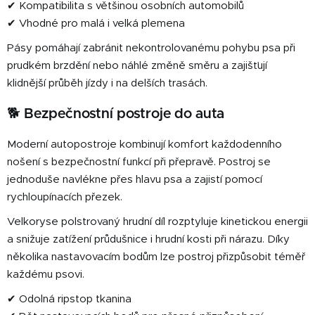
✔ Kompatibilita s většinou osobních automobilů
✔ Vhodné pro malá i velká plemena
Pásy pomáhají zabránit nekontrolovanému pohybu psa při
prudkém brzdění nebo náhlé změně směru a zajišťují
klidnější průběh jízdy i na delších trasách.
🐕 Bezpečnostní postroje do auta
Moderní autopostroje kombinují komfort každodenního
nošení s bezpečnostní funkcí při přepravě. Postroj se
jednoduše navlékne přes hlavu psa a zajistí pomocí
rychloupínacích přezek.
Velkoryse polstrovaný hrudní díl rozptyluje kinetickou energii
a snižuje zatížení průdušnice i hrudní kosti při nárazu. Díky
několika nastavovacím bodům lze postroj přizpůsobit téměř
každému psovi.
✔ Odolná ripstop tkanina