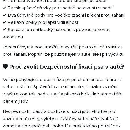
✔ Pět nastavovacích bodů pro přesné přizpůsobení
✔ Rychloupínací přezky pro snadné nasazení i sundání
✔ Dva úchytné body pro vodítko (zadní i přední proti tahání)
✔ Reflexní prvky pro lepší viditelnost
✔ Součástí balení krátký autopás s pevnou kovovou
karabinou
Přední úchytný bod umožňuje využití postroje i při tréninku
proti tahání. Popruh lze použít nejen v autě, ale i při výcviku.
🛡 Proč zvolit bezpečnostní fixaci psa v autě?
Volně pohybující se pes může při prudkém brzdění ohrozit
sebe i ostatní. Správná fixace minimalizuje riziko zranění,
zvyšuje kontrolu nad situací a přispívá ke klidné atmosféře
během jízdy.
Bezpečnostní pásy a postroje s fixací jsou vhodné pro
každodenní cesty, výlety i návštěvy veterináře. Nabízejí
kombinaci bezpečnosti, pohodlí a praktického použití bez