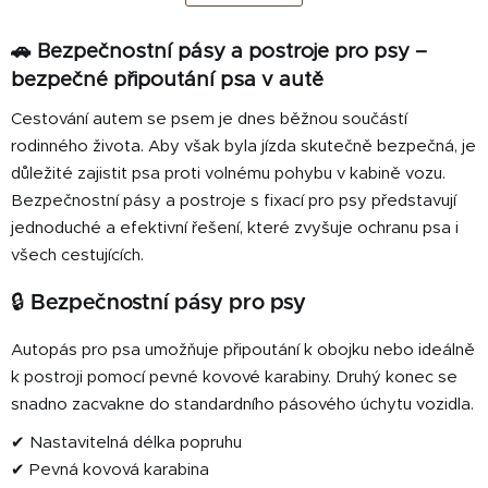
k
á
o
d
v
🚗 Bezpečnostní pásy a postroje pro psy –
a
á
bezpečné připoutání psa v autě
c
n
í
í
Cestování autem se psem je dnes běžnou součástí
p
rodinného života. Aby však byla jízda skutečně bezpečná, je
r
důležité zajistit psa proti volnému pohybu v kabině vozu.
v
Bezpečnostní pásy a postroje s fixací pro psy představují
k
y
jednoduché a efektivní řešení, které zvyšuje ochranu psa i
v
všech cestujících.
ý
p
🔒 Bezpečnostní pásy pro psy
i
s
Autopás pro psa umožňuje připoutání k obojku nebo ideálně
u
k postroji pomocí pevné kovové karabiny. Druhý konec se
snadno zacvakne do standardního pásového úchytu vozidla.
✔ Nastavitelná délka popruhu
✔ Pevná kovová karabina