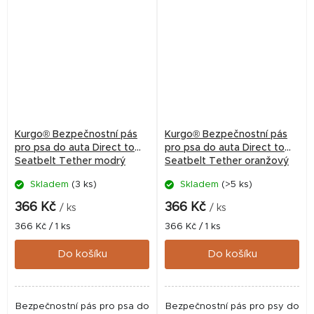
Kurgo® Bezpečnostní pás
Kurgo® Bezpečnostní pás
pro psa do auta Direct to
pro psa do auta Direct to
Seatbelt Tether modrý
Seatbelt Tether oranžový
Skladem
(3 ks)
Skladem
(>5 ks)
366 Kč
366 Kč
/ ks
/ ks
Měrná
Měrná
366 Kč / 1 ks
366 Kč / 1 ks
cena:
cena:
Do košíku
Do košíku
Bezpečnostní pás pro psa do
Bezpečnostní pás pro psy do