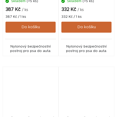
Skladem
(>5 ks)
Skladem
(>5 ks)
387 Kč
332 Kč
/ ks
/ ks
Měrná
Měrná
387 Kč / 1 ks
332 Kč / 1 ks
cena:
cena:
Do košíku
Do košíku
Nylonový bezpečnostní
Nylonový bezpečnostní
postroj pro psa do auta.
postroj pro psa do auta.