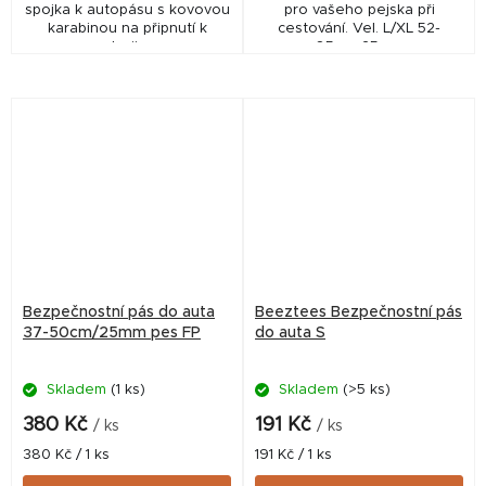
spojka k autopásu s kovovou
pro vašeho pejska při
karabinou na připnutí k
cestování. Vel. L/XL 52-
postroji psa.
85cmx25mm
Bezpečnostní pás do auta
Beeztees Bezpečnostní pás
37-50cm/25mm pes FP
do auta S
Skladem
(1 ks)
Skladem
(>5 ks)
380 Kč
191 Kč
/ ks
/ ks
Měrná
Měrná
380 Kč / 1 ks
191 Kč / 1 ks
cena:
cena: