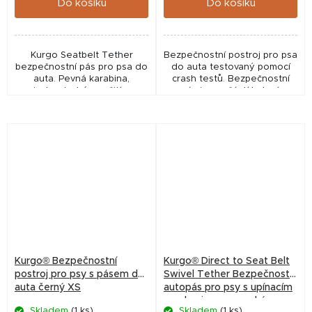
Do košíku
Do košíku
Kurgo Seatbelt Tether
Bezpečnostní postroj pro psa
bezpečnostní pás pro psa do
do auta testovaný pomocí
auta. Pevná karabina,
crash testů. Bezpečnostní
jednoduché použití a
pás je součástí balení.
univerzální řešení pro
bezpečné cestování.
Kurgo® Bezpečnostní
Kurgo® Direct to Seat Belt
postroj pro psy s pásem do
Swivel Tether Bezpečnostní
auta černý XS
autopás pro psy s upínacím
mechanismem modrý
Skladem
(1 ks)
Skladem
(1 ks)