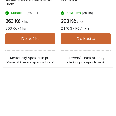
31cm
Skladem
(>5 ks)
Skladem
(>5 ks)
363 Kč
293 Kč
/ ks
/ ks
Měrná
Měrná
363 Kč / 1 ks
2 170,37 Kč / 1 kg
cena:
cena:
Do košíku
Do košíku
Měkoučký společník pro
Dřevěná činka pro psy
Vaše štěně na spaní a hraní.
ideální pro aportování.