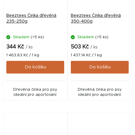
Beeztees Činka dřevěná
Beeztees Činka dřevěná
235-250g
350-400g
Skladem
(>5 ks)
Skladem
(>5 ks)
344 Kč
503 Kč
/ ks
/ ks
Měrná
Měrná
1 463,83 Kč / 1 kg
1 437,14 Kč / 1 kg
cena:
cena:
Do košíku
Do košíku
Dřevěná činka pro psy
Dřevěná činka pro psy
ideální pro aportování.
ideální pro aportování.