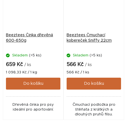
Beeztees Činka dřevěná
Beeztees Čmuchací
600-650g
kobereček Sniffy 22cm
Skladem
(>5 ks)
Skladem
(>5 ks)
659 Kč
566 Kč
/ ks
/ ks
Měrná
Měrná
1 098,33 Kč / 1 kg
566 Kč / 1 ks
cena:
cena:
Do košíku
Do košíku
Dřevěná činka pro psy
Čmuchací podložka pro
ideální pro aportování.
štěňata z krátkých a
dlouhých pruhů flísu.