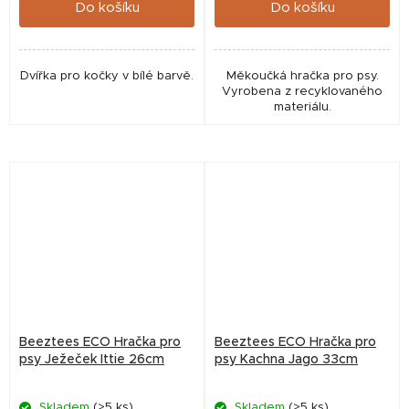
Do košíku
Do košíku
Dvířka pro kočky v bílé barvě.
Měkoučká hračka pro psy.
Vyrobena z recyklovaného
materiálu.
Beeztees ECO Hračka pro
Beeztees ECO Hračka pro
psy Ježeček Ittie 26cm
psy Kachna Jago 33cm
Skladem
(>5 ks)
Skladem
(>5 ks)