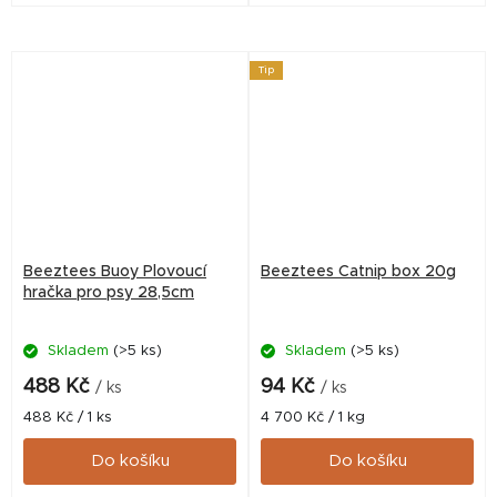
Tip
Beeztees Buoy Plovoucí
Beeztees Catnip box 20g
hračka pro psy 28,5cm
Skladem
(>5 ks)
Skladem
(>5 ks)
488 Kč
94 Kč
/ ks
/ ks
Měrná
Měrná
488 Kč / 1 ks
4 700 Kč / 1 kg
cena:
cena:
Do košíku
Do košíku