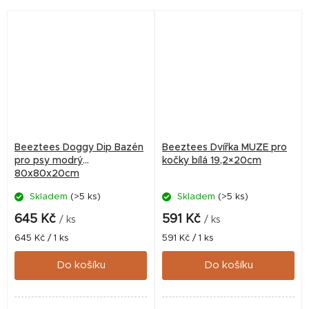
Beeztees Doggy Dip Bazén
Beeztees Dvířka MUZE pro
pro psy modrý
kočky bílá 19,2×20cm
80x80x20cm
Skladem
(>5 ks)
Skladem
(>5 ks)
645 Kč
591 Kč
/ ks
/ ks
Měrná
Měrná
645 Kč / 1 ks
591 Kč / 1 ks
cena:
cena:
Do košíku
Do košíku