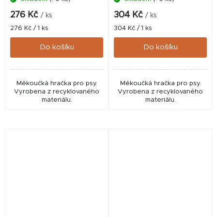
276 Kč
304 Kč
/ ks
/ ks
Měrná
Měrná
276 Kč / 1 ks
304 Kč / 1 ks
cena:
cena:
Do košíku
Do košíku
Měkoučká hračka pro psy.
Měkoučká hračka pro psy.
Vyrobena z recyklovaného
Vyrobena z recyklovaného
materiálu.
materiálu.