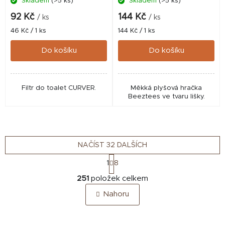
Skladem
(>5 ks)
Skladem
(>5 ks)
92 Kč
144 Kč
/ ks
/ ks
Měrná
Měrná
46 Kč / 1 ks
144 Kč / 1 ks
cena:
cena:
Do košíku
Do košíku
Filtr do toalet CURVER.
Měkká plyšová hračka
Beeztees ve tvaru lišky.
NAČÍST 32 DALŠÍCH
S
1
8
t
O
r
251
položek celkem
v
á
Nahoru
n
l
k
á
o
d