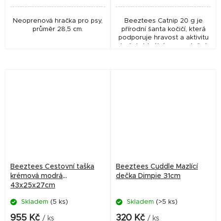
Neoprenová hračka pro psy,
Beeztees Catnip 20 g je
průměr 28,5 cm.
přírodní šanta kočičí, která
podporuje hravost a aktivitu
koček. Ideální pro naplnění
hraček a zatraktivnění
prostředí.
Beeztees Cestovní taška
Beeztees Cuddle Mazlící
krémová modrá
dečka Dimpie 31cm
43x25x27cm
Skladem
(5 ks)
Skladem
(>5 ks)
955 Kč
320 Kč
/ ks
/ ks