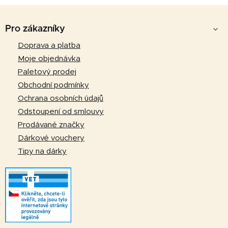
v
a
á
Z
c
n
á
í
Pro zákazníky
í
p
p
Doprava a platba
r
a
Moje objednávka
v
t
k
Paletový prodej
y
í
Obchodní podmínky
v
Ochrana osobních údajů
ý
Odstoupení od smlouvy
p
Prodávané značky
i
Dárkové vouchery
s
u
Tipy na dárky