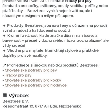
přinese radost i vám. Ať už hledáte
hračky pro psy
,
škrabadla pro kočky, králíkárny, boudy, vodítka, pelíšky, nebo
ptačí budky – Beeztees vyniká nejen kvalitou, ale i
nápaditým designem a milým přístupem.
🔸 Produkty Beeztees jsou navrženy s důrazem na pohodlí
zvířat a radost z každodenního soužití.
🔸 Kromě funkčnosti klade značka důraz i na zábavu a
barevnost – přesně v duchu svého názvu: trochu blázniví, ale
vždy srdeční!
🔸 Vhodné pro majitele, kteří chtějí stylové a praktické
doplňky pro své mazlíčky.
📍 Prohlédněte si širokou nabídku produktů Beeztees:
•
Chovatelské potřeby pro psy
•
Hračky pro psy
•
Chovatelské potřeby pro kočky
•
Chovatelské potřeby pro hlodavce
🏢
Výrobce:
Beeztees B.V.
Keesomstraat 10, 6717 AH Ede, Nizozemsko