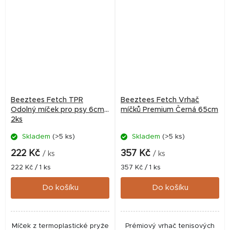
Beeztees Fetch TPR
Beeztees Fetch Vrhač
Odolný míček pro psy 6cm
míčků Premium Černá 65cm
2ks
Skladem
(>5 ks)
Skladem
(>5 ks)
222 Kč
357 Kč
/ ks
/ ks
Měrná
Měrná
222 Kč / 1 ks
357 Kč / 1 ks
cena:
cena:
Do košíku
Do košíku
Míček z termoplastické pryže
Prémiový vrhač tenisových