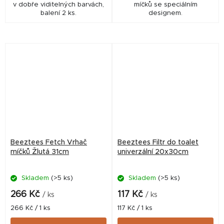
v dobře viditelných barvách,
míčků se speciálním
balení 2 ks.
designem.
Beeztees Fetch Vrhač
Beeztees Filtr do toalet
míčků Žlutá 31cm
univerzální 20x30cm
Skladem
(>5 ks)
Skladem
(>5 ks)
266 Kč
117 Kč
/ ks
/ ks
Měrná
Měrná
266 Kč / 1 ks
117 Kč / 1 ks
cena:
cena: