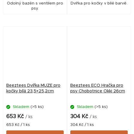
Odolný bazén s ventilem pro
Dvířka pro kočky v bílé barvě.
psy.
Beeztees Dvířka MUZE pro
Beeztees ECO Hračka pro
kočky bílá 23,5×25,2cm
psy Chobotnice Okki 26cm
Skladem
(>5 ks)
Skladem
(>5 ks)
653 Kč
304 Kč
/ ks
/ ks
Měrná
Měrná
653 Kč / 1 ks
304 Kč / 1 ks
cena:
cena: