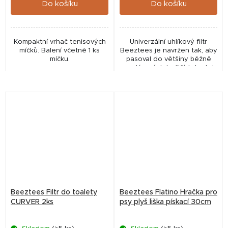
Do košíku
Do košíku
Kompaktní vrhač tenisových
Univerzální uhlíkový filtr
míčků. Balení včetně 1 ks
Beeztees je navržen tak, aby
míčku.
pasoval do většiny běžně
prodávaných kočičích toalet.
Beeztees Filtr do toalety
Beeztees Flatino Hračka pro
CURVER 2ks
psy plyš liška pískací 30cm