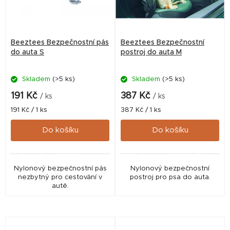
Beeztees Bezpečnostní pás
Beeztees Bezpečnostní
do auta S
postroj do auta M
Skladem
(>5 ks)
Skladem
(>5 ks)
191 Kč
387 Kč
/ ks
/ ks
Měrná
Měrná
191 Kč / 1 ks
387 Kč / 1 ks
cena:
cena:
Do košíku
Do košíku
Nylonový bezpečnostní pás
Nylonový bezpečnostní
nezbytný pro cestování v
postroj pro psa do auta.
autě.