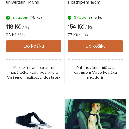
o
univerzální 140ml
s catnipem 18cm
d
Skladem
(>5 ks)
Skladem
(>5 ks)
u
k
118 Kč
154 Kč
/ ks
/ ks
t
Měrná
Měrná
118 Kč / 1 ks
77 Kč / 1 ks
cena:
cena:
ů
Do košíku
Do košíku
Klasická transparentní
Ratanovému míčku s
napáječka vždy poskytuje
catnipem Vaše kočička
Vašemu mazlíčkovi dostatek
neodolá.
čerstvé vody.