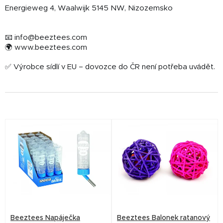
Energieweg 4, Waalwijk 5145 NW, Nizozemsko
📧 info@beeztees.com
🌍 www.beeztees.com
✅ Výrobce sídlí v EU – dovozce do ČR není potřeba uvádět.
V
ý
p
i
s
p
r
Beeztees Napáječka
Beeztees Balonek ratanový