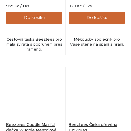
Měrná
Měrná
955 Kč / 1 ks
320 Kč / 1 ks
cena:
cena:
Do košíku
Do košíku
Cestovní taška Beeztees pro
Měkoučký společník pro
malá zvířata s popruhem přes
Vaše štěně na spaní a hraní.
rameno.
Beeztees Cuddle Mazlící
Beeztees Činka dřevěná
dečka Wuggie Mentolová
135-150g