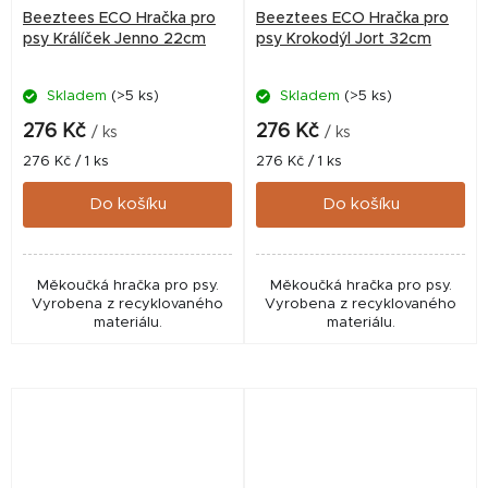
Beeztees ECO Hračka pro
Beeztees ECO Hračka pro
psy Králíček Jenno 22cm
psy Krokodýl Jort 32cm
Skladem
(>5 ks)
Skladem
(>5 ks)
276 Kč
276 Kč
/ ks
/ ks
Měrná
Měrná
276 Kč / 1 ks
276 Kč / 1 ks
cena:
cena:
Do košíku
Do košíku
Měkoučká hračka pro psy.
Měkoučká hračka pro psy.
Vyrobena z recyklovaného
Vyrobena z recyklovaného
materiálu.
materiálu.