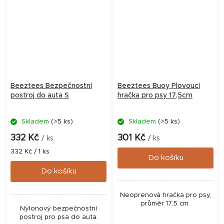
Beeztees Bezpečnostní
Beeztees Buoy Plovoucí
postroj do auta S
hračka pro psy 17,5cm
Skladem
(>5 ks)
Skladem
(>5 ks)
332 Kč
301 Kč
/ ks
/ ks
Měrná
332 Kč / 1 ks
Do košíku
cena:
Do košíku
Neoprenová hračka pro psy,
průměr 17,5 cm.
Nylonový bezpečnostní
postroj pro psa do auta.