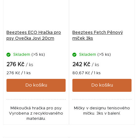
Beeztees ECO Hračka pro
Beeztees Fetch Pěnový
psy Ovečka Jovi 20cm
míček 3ks
Skladem
(>5 ks)
Skladem
(>5 ks)
276 Kč
242 Kč
/ ks
/ ks
Měrná
Měrná
276 Kč / 1 ks
80,67 Kč / 1 ks
cena:
cena:
Do košíku
Do košíku
Měkoučká hračka pro psy.
Míčky v designu tenisového
Vyrobena z recyklovaného
míčku. 3ks v balení.
materiálu.