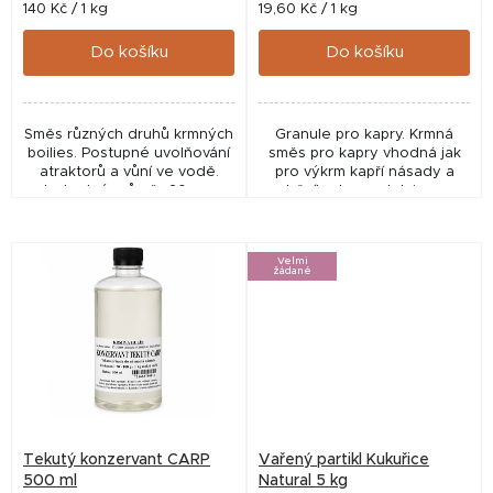
t
Měrná
Měrná
140 Kč / 1 kg
19,60 Kč / 1 kg
cena:
cena:
ů
Do košíku
Do košíku
Směs různých druhů krmných
Granule pro kapry. Krmná
boilies. Postupné uvolňování
směs pro kapry vhodná jak
atraktorů a vůní ve vodě.
pro výkrm kapří násady a
Jednotný průměr 20 mm.
tržního kapra, tak i pro
vnadění při sportovním
rybolovu.
Velmi
žádané
Tekutý konzervant CARP
Vařený partikl Kukuřice
500 ml
Natural 5 kg