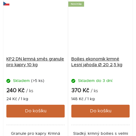
příchuť...
charakteru. Perfektní do
Novinka
studené...
KP2 DN krmná směs granule
Boilies ekonomik krmné
pro kapry 10 kg
Lesní jahoda Ø 20 2,5 kg
Skladem
(>5 ks)
Skladem do 3 dní.
240 Kč
370 Kč
/ ks
/ ks
Měrná
Měrná
24 Kč / 1 kg
148 Kč / 1 kg
cena:
cena:
Do košíku
Do košíku
Granule pro kapry. Krmná
Sladký, krmný boilies s velmi