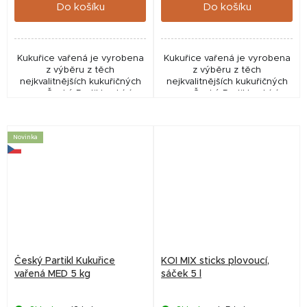
Do košíku
Do košíku
Kukuřice vařená je vyrobena
Kukuřice vařená je vyrobena
z výběru z těch
z výběru z těch
nejkvalitnějších kukuřičných
nejkvalitnějších kukuřičných
zrn.Český Partikl nabízí
zrn.Český Partikl nabízí
vysoce kvalitní vařené
vysoce kvalitní vařené
partikly, které jsou vyráběny
partikly, které jsou vyráběny
z pečlivě vybraných...
z pečlivě vybraných...
Novinka
Český Partikl Kukuřice
KOI MIX sticks plovoucí,
vařená MED 5 kg
sáček 5 l