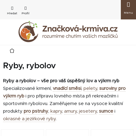
Přejít
Nákup
na
obsah
košík
Domů
Ryby, rybolov
Ryby a rybolov – vše pro váš úspěšný lov a výkrm ryb
Specializované krmení,
vnadící směsi
,
pelety
,
suroviny pro
výkrm ryb
i pro přípravu lovného místa při rekreačním i
sportovním rybolovu. Zaměřujeme se na vysoce kvalitní
produkty
pro pstruhy
,
kapry
,
amury
,
jesetery
,
sumce
i
okrasné a jezírkové ryby
.