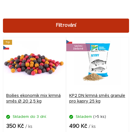
V
Tip
Velmi
ý
žádané
p
i
s
p
r
Boilies ekonomik mix krmná
KP2 DN krmná směs granule
o
směs Ø 20 2,5 kg
pro kapry 25 kg
d
Skladem do 3 dní.
Skladem
(>5 ks)
u
k
350 Kč
490 Kč
/ ks
/ ks