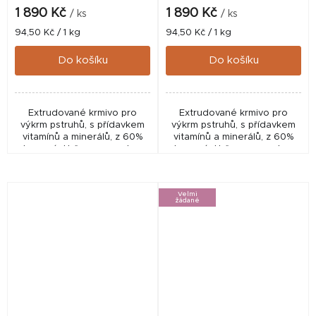
1 890 Kč
1 890 Kč
/ ks
/ ks
Měrná
Měrná
94,50 Kč / 1 kg
94,50 Kč / 1 kg
cena:
cena:
Do košíku
Do košíku
Extrudované krmivo pro
Extrudované krmivo pro
výkrm pstruhů, s přídavkem
výkrm pstruhů, s přídavkem
vitamínů a minerálů, z 60%
vitamínů a minerálů, z 60%
plovoucí. Určeno pro ryby o
plovoucí. Určeno pro ryby o
velikosti 15–20 cm a
hmotnosti 100–400 g a délce
hmotnosti 40–100 g
20–32 cm
Velmi
žádané