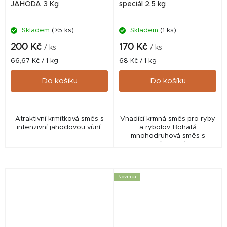
JAHODA 3 Kg
speciál 2,5 kg
Skladem
(>5 ks)
Skladem
(1 ks)
200 Kč
170 Kč
/ ks
/ ks
Měrná
Měrná
66,67 Kč / 1 kg
68 Kč / 1 kg
cena:
cena:
Do košíku
Do košíku
Atraktivní krmítková směs s
Vnadící krmná směs pro ryby
intenzivní jahodovou vůní.
a rybolov. Bohatá
mnohodruhová směs s
vysokým podílem
extrudovaných surovin a
rybami oblíbeným anýzovým
aroma s podtextem
Novinka
karamelu. Dlouhodobě...