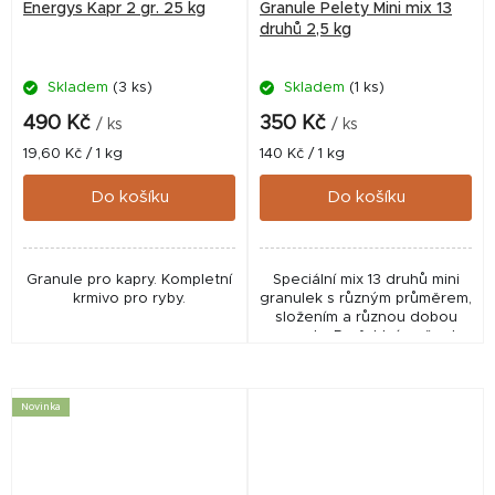
Energys Kapr 2 gr. 25 kg
Granule Pelety Mini mix 13
druhů 2,5 kg
Skladem
(3 ks)
Skladem
(1 ks)
490 Kč
350 Kč
/ ks
/ ks
Měrná
Měrná
19,60 Kč / 1 kg
140 Kč / 1 kg
cena:
cena:
Do košíku
Do košíku
Granule pro kapry. Kompletní
Speciální mix 13 druhů mini
krmivo pro ryby.
granulek s různým průměrem,
složením a různou dobou
rozpadu. Perfektní směs do
PVA pod háček
Novinka