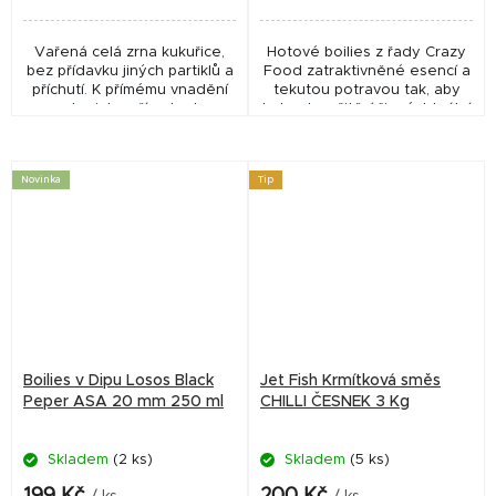
Vařená celá zrna kukuřice,
Hotové boilies z řady Crazy
bez přídavku jiných partiklů a
Food zatraktivněné esencí a
příchutí. K přímému vnadění
tekutou potravou tak, aby
nebo jako přísada do
bylo okamžitě účinné. Ideální
krmítkovek a methodmixů.
pro krátkodobý rybolov s
Přirozeně konzervováno.
atraktivní nástrahou. Doba...
Balení neobsahuje...
Novinka
Tip
Boilies v Dipu Losos Black
Jet Fish Krmítková směs
Peper ASA 20 mm 250 ml
CHILLI ČESNEK 3 Kg
Skladem
(2 ks)
Skladem
(5 ks)
199 Kč
200 Kč