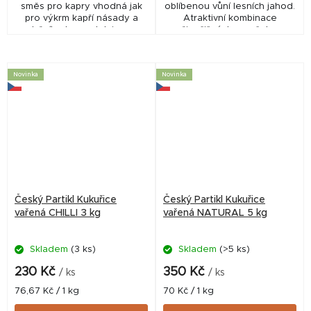
směs pro kapry vhodná jak
oblíbenou vůní lesních jahod.
pro výkrm kapří násady a
Atraktivní kombinace
tržního kapra, tak i pro
živočišných mouček s
vnadění při sportovním
extrudovanými surovinami.
rybolovu.
Boilies má rychlý nástup
uvolňování rozpustných...
Novinka
Novinka
Český Partikl Kukuřice
Český Partikl Kukuřice
vařená CHILLI 3 kg
vařená NATURAL 5 kg
Skladem
(3 ks)
Skladem
(>5 ks)
230 Kč
350 Kč
/ ks
/ ks
Měrná
Měrná
76,67 Kč / 1 kg
70 Kč / 1 kg
cena:
cena: