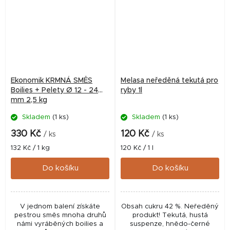
Ekonomik KRMNÁ SMĚS
Melasa neředěná tekutá pro
Boilies + Pelety Ø 12 - 24
ryby 1l
mm 2,5 kg
Skladem
(1 ks)
Skladem
(1 ks)
330 Kč
120 Kč
/ ks
/ ks
Měrná
Měrná
132 Kč / 1 kg
120 Kč / 1 l
cena:
cena:
Do košíku
Do košíku
V jednom balení získáte
Obsah cukru 42 %. Neředěný
pestrou směs mnoha druhů
produkt! Tekutá, hustá
námi vyráběných boilies a
suspenze, hnědo-černé