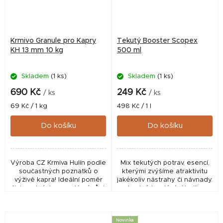
Krmivo Granule pro Kapry
Tekutý Booster Scopex
KH 13 mm 10 kg
500 ml
Skladem
(1 ks)
Skladem
(1 ks)
690 Kč
249 Kč
/ ks
/ ks
Měrná
Měrná
69 Kč / 1 kg
498 Kč / 1 l
cena:
cena:
Do košíku
Do košíku
Výroba CZ Krmiva Hulín podle
Mix tekutých potrav, esencí,
součastných poznatků o
kterými zvýšíme atraktivitu
výživě kapra! Ideální poměr
jakékoliv nástrahy či návnady.
živin nutných pro zdárný růst
vhodné k zalévání boilies,
a vývoj kaprovitých ryb.
pelet nebo partiklu, ideální
Vhodné do rybníků i
jako přísada pro...
zahradních jezírek....
Novinka