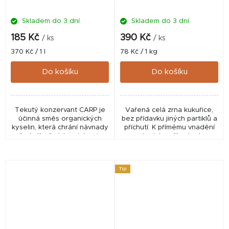
Skladem do 3 dní.
Skladem do 3 dní.
185 Kč
390 Kč
/ ks
/ ks
Měrná
Měrná
370 Kč / 1 l
78 Kč / 1 kg
cena:
cena:
Do košíku
Do košíku
Tekutý konzervant CARP je
Vařená celá zrna kukuřice,
účinná směs organických
bez přídavku jiných partiklů a
kyselin, která chrání návnady
příchutí. K přímému vnadění
před plísněmi, kvasinkami a
nebo jako přísada do
bakteriemi. Ideální pro
krmítkovek a methodmixů.
boilies, pelety, těsta i tekuté
Přirozeně konzervováno.
směsi, kde...
Balení neobsahuje...
Tip