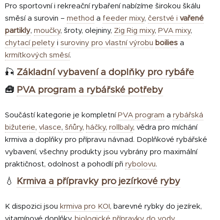
Pro sportovní i rekreační rybaření nabízíme širokou škálu
směsí a surovin –
method
a
feeder mixy
,
čerstvé i
vařené
partikly
,
moučky
, šroty, olejniny,
Zig Rig mixy
,
PVA mixy
,
chytací pelety
i
suroviny pro vlastní výrobu
boilies
a
krmítkových směsí
.
🎣
Základní vybavení a doplňky pro rybáře
🧰
PVA program a rybářské potřeby
Součástí kategorie je kompletní
PVA program
a
rybářská
bižuterie
,
vlasce
,
šňůry
,
háčky
,
rollbaly
, vědra pro míchání
krmiva a doplňky pro přípravu návnad. Doplňkové rybářské
vybavení, všechny produkty jsou vybrány pro maximální
praktičnost, odolnost a pohodlí při
rybolovu
.
💧
Krmiva a přípravky pro jezírkové ryby
K dispozici jsou
krmiva pro KOI
, barevné rybky do jezírek,
vitamínové doplňky,
biologické přípravky do vody,