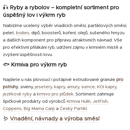
o
d
v
🎣
Ryby a rybolov – kompletní sortiment pro
a
á
úspěšný lov i výkrm ryb
c
n
í
í
Nabízíme ucelený výběr vnadících směsí, partiklových směsí,
p
pelet,
boilies
, dipů, boosterů, koření, olejů, sušeného hmyzu
r
a dalších komponent pro přípravu atraktivních návnad. Vše
v
pro efektivní přilákání ryb, udržení zájmu v krmném místě a
k
y
zvýšení úspěšnosti lovu.
v
🐟
Krmiva pro výkrm ryb
ý
p
Najdete u nás plovoucí i potápivé extrudované granule
pro
i
s
pstruhy
, siveny,
jesetery
,
kapry
,
amury
,
sumce
,
KOI kapry
,
u
jezírkové ryby
a
krmivo pro plůdek
. Sortiment zahrnuje
špičkové produkty od výrobců
Krmiva Hulín
,
JetFish
,
Coppens
,
Big Mama Carp
a
Český Partikl
.
🪱
Vnadění, návnady a výroba směsí