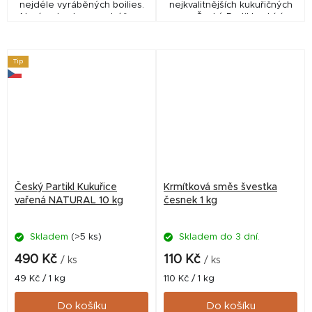
nejdéle vyráběných boilies.
nejkvalitnějších kukuřičných
Nyní s obsahem vodní řasy,
zrn.Český Partikl nabízí
speciálních rostlinných
vysoce kvalitní vařené
mouček, sladkých extraktů z
partikly, které jsou vyráběny
ovoce, mléčných i...
z pečlivě vybraných...
Tip
Český Partikl Kukuřice
Krmítková směs švestka
vařená NATURAL 10 kg
česnek 1 kg
Skladem
(>5 ks)
Skladem do 3 dní.
490 Kč
110 Kč
/ ks
/ ks
Měrná
Měrná
49 Kč / 1 kg
110 Kč / 1 kg
cena:
cena:
Do košíku
Do košíku