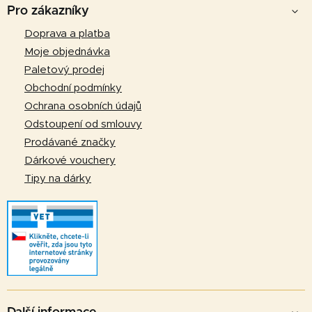
á
Pro zákazníky
p
Doprava a platba
a
Moje objednávka
t
Paletový prodej
í
Obchodní podmínky
Ochrana osobních údajů
Odstoupení od smlouvy
Prodávané značky
Dárkové vouchery
Tipy na dárky