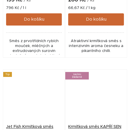
/ ks
/ ks
Měrná
Měrná
796 Kč / 1 l
66,67 Kč / 1 kg
cena:
cena:
Do košíku
Do košíku
Směs z prvotřídních rybích
Atraktivní krmítková směs s
mouček, mléčných a
intenzivním aroma česneku a
extrudovaných surovin
pikantního chilli.
doplněné o velmi atraktivní
aroma.
Tip
Velmi
žádané
Jet Fish Krmítková směs
Krmítková směs KAPŘÍ SEN