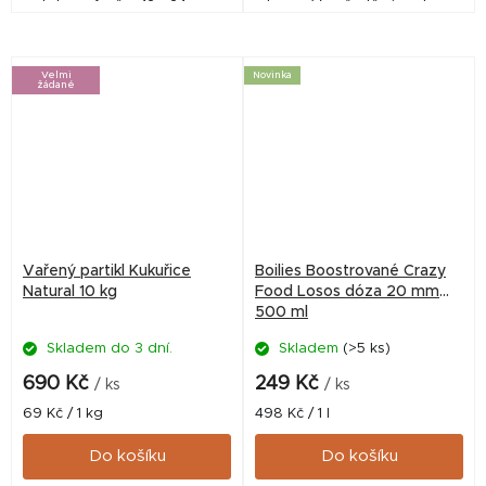
pelet o průměru 12 - 24 mm, v
barvy. V neředěném stavu
různých barvách a s různými
nerozpouští PVA sáčky.
příchutěmi - kořeněné,
Celoroční, vynikající atraktor
kukuřičné, masové,...
pro ryby při jakémkolik...
Velmi
Novinka
žádané
Vařený partikl Kukuřice
Boilies Boostrované Crazy
Natural 10 kg
Food Losos dóza 20 mm
500 ml
Skladem do 3 dní.
Skladem
(>5 ks)
690 Kč
249 Kč
/ ks
/ ks
Měrná
Měrná
69 Kč / 1 kg
498 Kč / 1 l
cena:
cena:
Do košíku
Do košíku