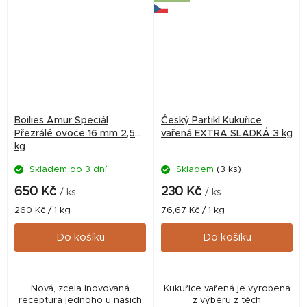
Boilies Amur Speciál
Český Partikl Kukuřice
Přezrálé ovoce 16 mm 2,5
vařená EXTRA SLADKÁ 3 kg
kg
Skladem do 3 dní.
Skladem
(3 ks)
650 Kč
230 Kč
/ ks
/ ks
Měrná
Měrná
260 Kč / 1 kg
76,67 Kč / 1 kg
cena:
cena:
Do košíku
Do košíku
Nová, zcela inovovaná
Kukuřice vařená je vyrobena
receptura jednoho u našich
z výběru z těch