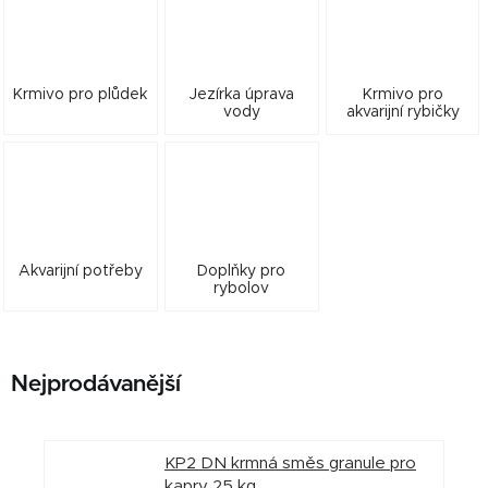
Krmivo pro plůdek
Jezírka úprava
Krmivo pro
vody
akvarijní rybičky
Akvarijní potřeby
Doplňky pro
rybolov
Nejprodávanější
KP2 DN krmná směs granule pro
kapry 25 kg