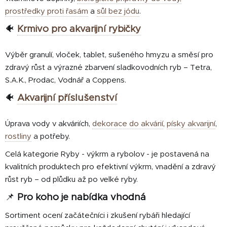
prostředky proti řasám
a
sůl bez jódu
.
🐠
Krmivo pro akvarijní rybičky
Výběr granulí, vloček, tablet, sušeného hmyzu a směsí pro
zdravý růst a výrazné zbarvení sladkovodních ryb – Tetra,
S.A.K., Prodac, Vodnář a Coppens.
🐠
Akvarijní příslušenství
Úprava vody v akváriích,
dekorace do akvárií
,
písky akvarijní
,
rostliny
a potřeby.
Celá kategorie Ryby - výkrm a rybolov - je postavená na
kvalitních produktech pro efektivní výkrm, vnadění a zdravý
růst ryb – od plůdku až po velké ryby.
📌
Pro koho je nabídka vhodná
Sortiment ocení začátečníci i zkušení rybáři hledající