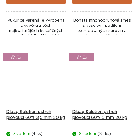
Kukuřice vařená je vyrobena
Bohatá mnohodruhová směs
z výběru z těch
s vysokým podílem
nejkvalitnějších kukuřičných
extrudovaných surovin a
zrn.Český Partikl nabízí
rybami i rybáři velmi
vysoce kvalitní vařené
oblíbeným aroma Švestky a
partikly, které jsou vyráběny
Česneku. Dlouhodobě
z pečlivě vybraných...
testovaná členy našeho
Velmi
Velmi
závodního týmu!...
žádané
žádané
Dibaq Solution pstruh
Dibaq Solution pstruh
plovoucí 60% 3,5 mm 20 kg
plovoucí 60% 5 mm 20 kg
Skladem
(4 ks)
Skladem
(>5 ks)