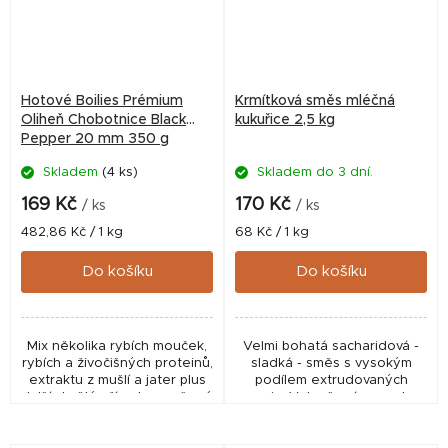
Hotové Boilies Prémium
Krmítková směs mléčná
Oliheň Chobotnice Black
kukuřice 2,5 kg
Pepper 20 mm 350 g
Skladem
(4 ks)
Skladem do 3 dní.
169 Kč
170 Kč
/ ks
/ ks
Měrná
Měrná
482,86 Kč / 1 kg
68 Kč / 1 kg
cena:
cena:
Do košíku
Do košíku
Mix několika rybích mouček,
Velmi bohatá sacharidová -
rybích a živočišných proteinů,
sladká - směs s vysokým
extraktu z mušlí a jater plus
podílem extrudovaných
další skvělé přísady završené
surovin. Vylepšená receptura
legendární esencí Monster
o nové typy surovin,
Crab originál CCM. Tahle
především mléčného