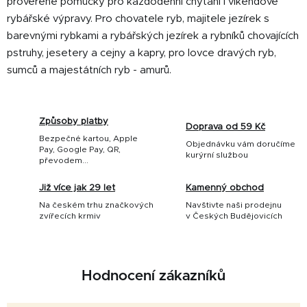
prověřené pomůcky pro každodenní chytání i víkendové
rybářské výpravy. Pro chovatele ryb, majitele jezírek s
barevnými rybkami a rybářských jezírek a rybníků chovajících
pstruhy, jesetery a cejny a kapry, pro lovce dravých ryb,
sumců a majestátních ryb - amurů.
Způsoby platby
Doprava od 59 Kč
Bezpečné kartou, Apple
Objednávku vám doručíme
Pay, Google Pay, QR,
kurýrní službou
převodem...
Již více jak 29 let
Kamenný obchod
Na českém trhu značkových
Navštivte naši prodejnu
zvířecích krmiv
v Českých Budějovicích
Hodnocení zákazníků