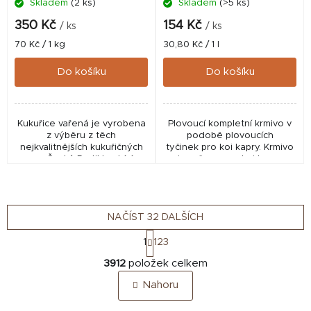
Skladem
(2 ks)
Skladem
(>5 ks)
350 Kč
154 Kč
/ ks
/ ks
Měrná
Měrná
70 Kč / 1 kg
30,80 Kč / 1 l
cena:
cena:
Do košíku
Do košíku
Kukuřice vařená je vyrobena
Plovoucí kompletní krmivo v
z výběru z těch
podobě plovoucích
nejkvalitnějších kukuřičných
tyčinek pro koi kapry. Krmivo
zrn.Český Partikl nabízí
je určeno pro koi kapry
vysoce kvalitní vařené
chované nejčastěji v
partikly, které jsou vyráběny
zahradních bazéncích.
z pečlivě vybraných...
Kompletní krmivo v podobě...
NAČÍST 32 DALŠÍCH
S
1
123
t
O
r
3912
položek celkem
v
á
Nahoru
n
l
k
á