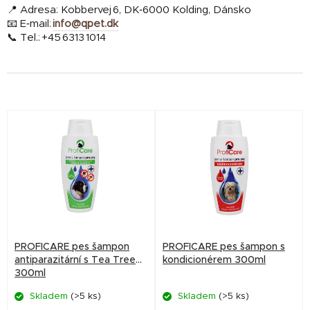
📍 Adresa: Kobbervej 6, DK‑6000 Kolding, Dánsko
📧 E‑mail:
info@qpet.dk
📞 Tel.: +45 6313 1014
V
ý
p
i
s
p
r
PROFICARE pes šampon
PROFICARE pes šampon s
o
antiparazitární s Tea Tree
kondicionérem 300ml
300ml
d
Skladem
(>5 ks)
Skladem
(>5 ks)
u