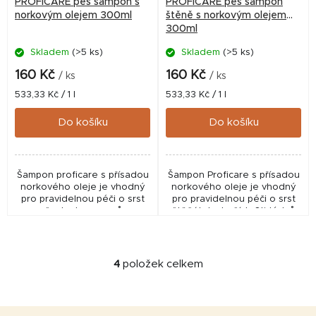
PROFICARE pes šampon s
PROFICARE pes šampon
norkovým olejem 300ml
štěně s norkovým olejem
300ml
Skladem
(>5 ks)
Skladem
(>5 ks)
160 Kč
160 Kč
/ ks
/ ks
Měrná
Měrná
533,33 Kč / 1 l
533,33 Kč / 1 l
cena:
cena:
Do košíku
Do košíku
Šampon proficare s přísadou
Šampon Proficare s přísadou
norkového oleje je vhodný
norkového oleje je vhodný
pro pravidelnou péči o srst
pro pravidelnou péči o srst
všech plemen psů.
štěňátek starších 6ti týdnů
Obohaceným složením s
věku. ✅ Produkt není
přísadou norkového oleje
evidován jako veterinární...
působí blahodárně na srst a...
4
položek celkem
O
v
l
Z