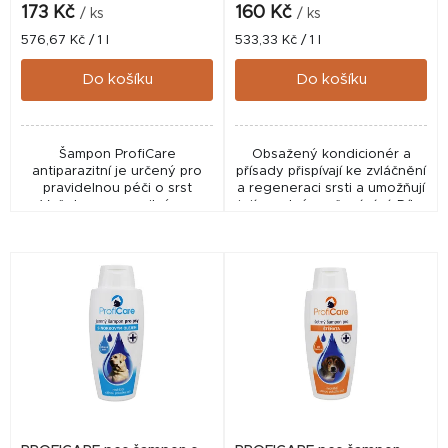
k
173 Kč
160 Kč
/ ks
/ ks
t
Měrná
Měrná
576,67 Kč / 1 l
533,33 Kč / 1 l
cena:
cena:
ů
Do košíku
Do košíku
Šampon ProfiCare
Obsažený kondicionér a
antiparazitní je určený pro
přísady přispívají ke zvláčnění
pravidelnou péči o srst
a regeneraci srsti a umožňují
Vašeho psa se silným a
její snadné rozčesávání. Díky
dlouhodobým účinkem proti
jemnému složení nedráždí a
zevním parazitům.
nevysušuje jemnou pokožku.
✅ Produkt není...