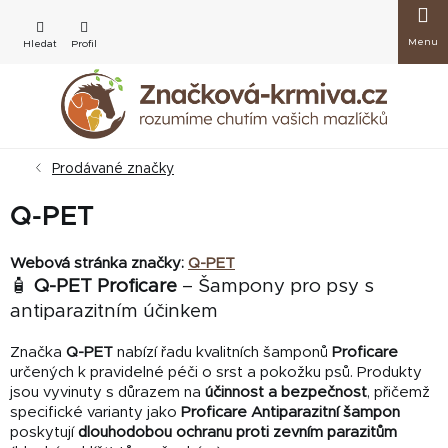
Přejít
Nákup
na
obsah
košík
Prodávané značky
Q-PET
Webová stránka značky:
Q-PET
🧴
Q-PET Proficare
– Šampony pro psy s
antiparazitním účinkem
Značka
Q-PET
nabízí řadu kvalitních šamponů
Proficare
určených k pravidelné péči o srst a pokožku psů. Produkty
jsou vyvinuty s důrazem na
účinnost a bezpečnost
, přičemž
specifické varianty jako
Proficare Antiparazitní šampon
poskytují
dlouhodobou ochranu proti zevním parazitům