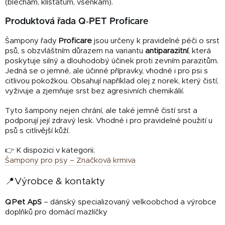
(blechám, klíšťatům, všenkám).
Produktová řada Q‑PET Proficare
Šampony řady
Proficare
jsou určeny k pravidelné péči o srst
psů, s obzvláštním důrazem na variantu
antiparazitní
, která
poskytuje silný a dlouhodobý účinek proti zevním parazitům.
Jedná se o jemné, ale účinné přípravky, vhodné i pro psi s
citlivou pokožkou. Obsahují například olej z norek, který čistí,
vyživuje a zjemňuje srst bez agresivních chemikálií.
Tyto šampony nejen chrání, ale také jemně čistí srst a
podporují její zdravý lesk. Vhodné i pro pravidelné použití u
psů s citlivější kůží.
👉 K dispozici v kategorii:
Šampony pro psy – Značková krmiva
📍Výrobce & kontakty
Q Pet ApS
– dánský specializovaný velkoobchod a výrobce
doplňků pro domácí mazlíčky