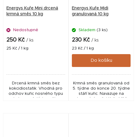
Energys Kuře Mini drcená
Energys Kuře Midi
krmná směs 10 kg
granulovaná 10 kg
Nedostupné
Skladem
(3 ks)
250 Kč
230 Kč
/ ks
/ ks
Měrná
Měrná
25 Kč / 1 kg
23 Kč / 1 kg
cena:
cena:
Do košíku
Drcená krmná směs bez
Krmná směs granulovaná od
kokcidiostatik. Vhodná pro
5. týdne do konce 20. týdne
odchov kuřic nosného typu
stáří kuřic. Navazuje na
do konce 4. týdne věku.
zkrmování směsi Kuře MINI.
Obsahuje vyvážený poměr
Svým složením napomáhá ke
živin podporující správný
správnému rozvoji organismu
vývoj kuřat. Pro odchov...
a k budoucí...