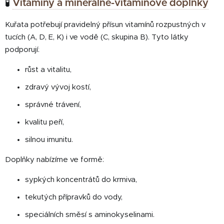
🧪
Vitamíny a minerálně-vitamínové doplňky
Kuřata potřebují pravidelný přísun vitamínů rozpustných v
tucích (A, D, E, K) i ve vodě (C, skupina B). Tyto látky
podporují:
růst a vitalitu,
zdravý vývoj kostí,
správné trávení,
kvalitu peří,
silnou imunitu.
Doplňky nabízíme ve formě:
sypkých koncentrátů do krmiva,
tekutých přípravků do vody,
speciálních směsí s aminokyselinami.