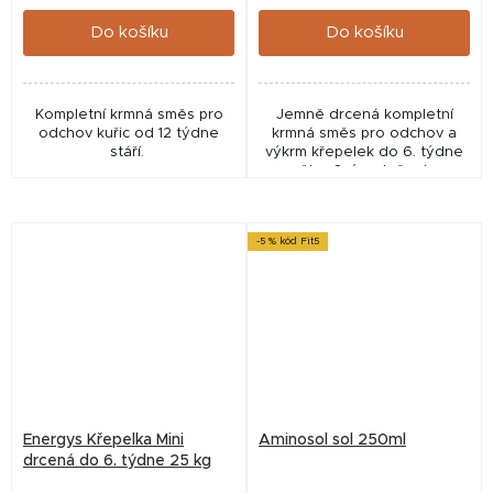
cena:
cena:
Do košíku
Do košíku
Kompletní krmná směs pro
Jemně drcená kompletní
odchov kuřic od 12 týdne
krmná směs pro odchov a
stáří.
výkrm křepelek do 6. týdne
věku. Svým složením
napomáhá rychlému růstu a
správnému rozvoji
organismu. Neobsahuje...
-5 % kód Fit5
Energys Křepelka Mini
Aminosol sol 250ml
drcená do 6. týdne 25 kg