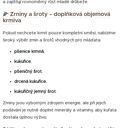
a zajišťují rovnoměrný růst mladé drůbeže.
🌽
Zrniny a šroty – doplňková objemová
krmiva
Pokud nechcete krmit pouze kompletní směsí, nabízíme
široký výběr zrnin a šrotů vhodných pro mláďata:
pšenice krmná
,
kukuřice
,
pšeničný šrot
,
drcená kukuřice
,
kukuřičný jemný šrot
.
Zrniny jsou výborným zdrojem energie, ale při jejich
podávání je nutné doplnit minerály a vitamíny, aby kuřata
dostala úplnou výživu.