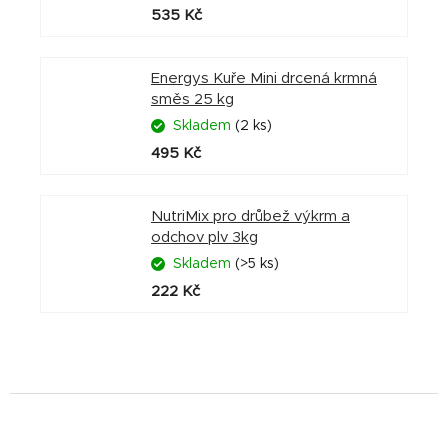
535 Kč
Energys Kuře Mini drcená krmná
směs 25 kg
Skladem
(2 ks)
495 Kč
NutriMix pro drůbež výkrm a
odchov plv 3kg
Skladem
(>5 ks)
222 Kč