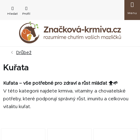
Přejít
Nákup
na
obsah
košík
Drůbež
Kuřata
Kuřata – vše potřebné pro zdraví a růst mláďat 🐥🌱
V této kategorii najdete krmiva, vitamíny a chovatelské
potřeby, které podporují správný růst, imunitu a celkovou
vitalitu kuřat.