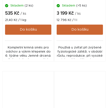
Skladem
(2 ks)
Skladem
(>5 ks)
535 Kč
3 199 Kč
/ ks
/ ks
Měrná
Měrná
21,40 Kč / 1 kg
12 796 Kč / 1 l
cena:
cena:
Do košíku
Do košíku
Kompletní krmná směs pro
Používá u zvířat při zvýšené
odchov a výkrm křepelek do
fyziologické zátěži, v období
6. týdne věku Jemně drcená.
růstu, reprodukce, při vysoké
Svým složením napomáhá
intenzitě snášky, stresu
rychlému růstu a správnému
všeho druhu (teplotní,
rozvoji organismu.
nutriční, transportní apod.),
Neobsahuje
podporu...
kokcidiostatikum.