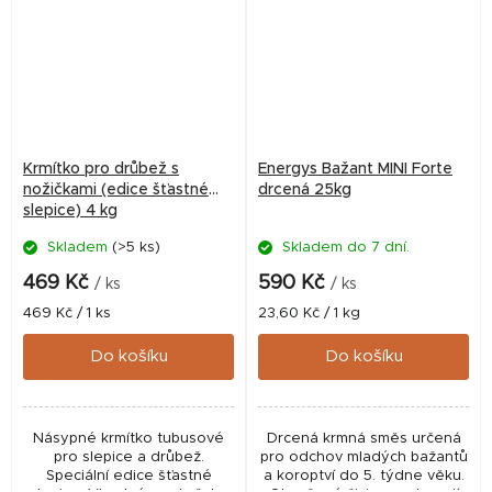
Krmítko pro drůbež s
Energys Bažant MINI Forte
nožičkami (edice šťastné
drcená 25kg
slepice) 4 kg
Skladem
(>5 ks)
Skladem do 7 dní.
469 Kč
590 Kč
/ ks
/ ks
Měrná
Měrná
469 Kč / 1 ks
23,60 Kč / 1 kg
cena:
cena:
Do košíku
Do košíku
Násypné krmítko tubusové
Drcená krmná směs určená
pro slepice a drůbež.
pro odchov mladých bažantů
Speciální edice šťastné
a koroptví do 5. týdne věku.