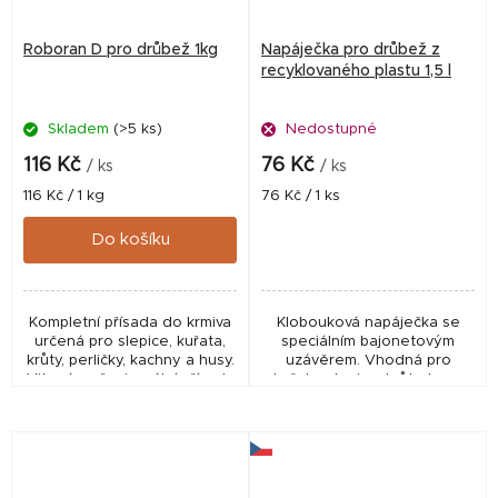
Roboran D pro drůbež 1kg
Napáječka pro drůbež z
recyklovaného plastu 1,5 l
Skladem
(>5 ks)
Nedostupné
116 Kč
76 Kč
/ ks
/ ks
Měrná
Měrná
116 Kč / 1 kg
76 Kč / 1 ks
cena:
cena:
Do košíku
Kompletní přísada do krmiva
Klobouková napáječka se
určená pro slepice, kuřata,
speciálním bajonetovým
krůty, perličky, kachny a husy.
uzávěrem. Vhodná pro
Vitamínově minerální přísada
kuřata, slepice, krůty, husy,
do krmiva, určená pro
kachny a další drůbež z
všechny běžně chované
odolného recyklovaného
druhy drůbeže....
plastu. Určená pro všechny
druhy...