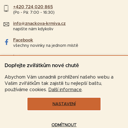
+420 724 020 865
(Po - Pá: 7:00 - 16:30)
info@znackova-krmiva.cz
napište nám kdykoliv
Facebook
všechny novinky na jednom místě
Instagram
tipy a zajímavosti pro chovatele
Dopřejte zvířátkům nové chutě
Abychom Vám usnadnili prohlížení našeho webu a
Vašim zvířátkům tak zajistili tu nejlepší baštu,
používáme cookies.
Další informace
.
NASTAVENÍ
Vytvořil Shoptet
ODMÍTNOUT