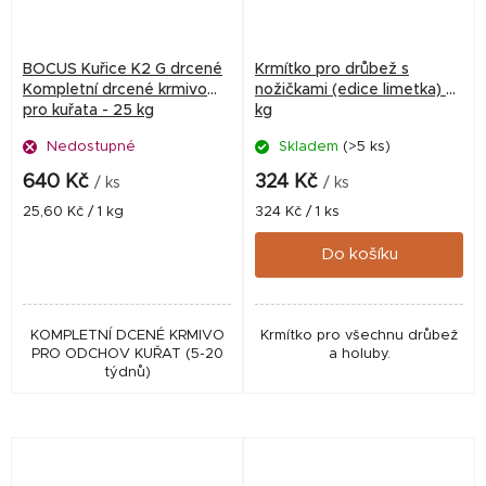
BOCUS Kuřice K2 G drcené
Krmítko pro drůbež s
Kompletní drcené krmivo
nožičkami (edice limetka) 4
pro kuřata - 25 kg
kg
Nedostupné
Skladem
(>5 ks)
640 Kč
324 Kč
/ ks
/ ks
Měrná
Měrná
25,60 Kč / 1 kg
324 Kč / 1 ks
cena:
cena:
Do košíku
KOMPLETNÍ DCENÉ KRMIVO
Krmítko pro všechnu drůbež
PRO ODCHOV KUŘAT (5-20
a holuby.
týdnů)