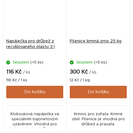
Napáječka pro drůbež z
Pšenice krmná zrno 25 kg
recyklovaného plastu 3 l
Skladem
(>5 ks)
Skladem
(>5 ks)
116 Kč
300 Kč
/ ks
/ ks
Měrná
Měrná
116 Kč / 1 ks
12 Kč / 1 kg
cena:
cena:
Do košíku
Do košíku
Klobouková napáječka se
Krmivo pro zvířata. Krmné
speciálním bajonetovým
obilí. Pšenice je vhodná pro
uzávěrem. Vhodná pro
drůbež a prasata.
kuřata, slepice, krůty, husy,