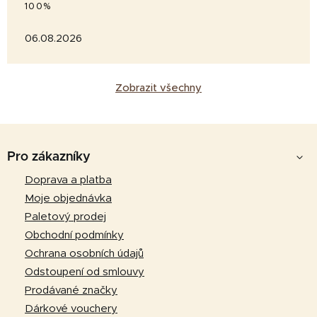
100%
06.08.2026
Zobrazit všechny
Z
á
Pro zákazníky
p
Doprava a platba
a
Moje objednávka
t
Paletový prodej
í
Obchodní podmínky
Ochrana osobních údajů
Odstoupení od smlouvy
Prodávané značky
Dárkové vouchery