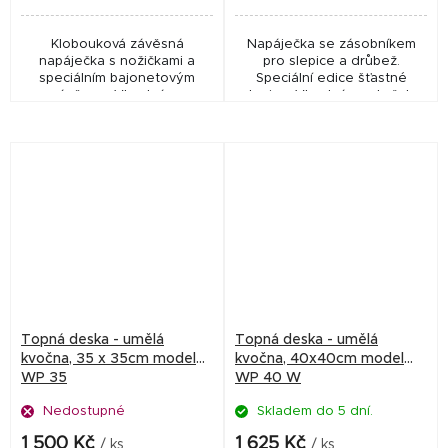
Klobouková závěsná
Napáječka se zásobníkem
napáječka s nožičkami a
pro slepice a drůbež.
speciálním bajonetovým
Speciální edice šťastné
uzávěrem. Vhodná pro
slepice. Vhodná pro kuřata,
kuřata, slepice, krůty, husy,
slepice, krůty, husy, kachny a
kachny a další drůbež z
další drůbež z odolného
odolného plastu. Určená pro
plastu. Bajonetový...
všechny...
Topná deska - umělá
Topná deska - umělá
kvočna, 35 x 35cm model
kvočna, 40x40cm model
WP 35
WP 40 W
Nedostupné
Skladem do 5 dní.
1 500 Kč
1 625 Kč
/ ks
/ ks