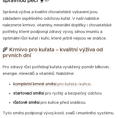
správnou péči 🐥🌱
c
n
í
í
Správná výživa a kvalitní chovatelské vybavení jsou
p
základem úspěšného odchovu kuřat. V naší nabídce
r
naleznete krmivo, vitamíny, minerální doplňky i chovatelské
v
k
potřeby, které podporují zdravý vývoj, silnou imunitu a
y
optimální růst kuřat i kuřic, které ještě nejsou ve snášce.
v
ý
🌾
Krmivo pro kuřata – kvalitní výživa od
p
prvních dní
i
s
Pro zdravý růst potřebují kuřata vyvážený poměr bílkovin,
u
energie, minerálů a vitamínů. Nabízíme:
kompletní krmné směsi
pro kuřata i kuřice
,
startovací směsi
pro rychlý a bezpečný odchov,
růstové směsi
pro kuřice před snáškou.
Tyto směsi podporují vývoj kostí, svalů i imunitního systému