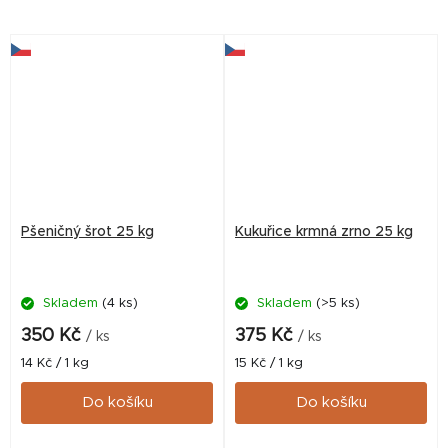
kachny a další drůbež z
odolného recyklovaného
plastu. Určená pro všechny
druhy...
Pšeničný šrot 25 kg
Kukuřice krmná zrno 25 kg
Skladem
(4 ks)
Skladem
(>5 ks)
350 Kč
375 Kč
/ ks
/ ks
Měrná
Měrná
14 Kč / 1 kg
15 Kč / 1 kg
cena:
cena:
Do košíku
Do košíku