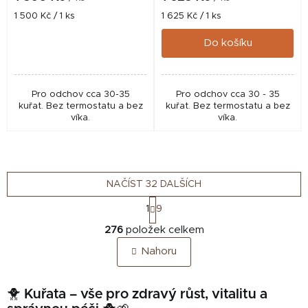
Měrná
Měrná
1 500 Kč / 1 ks
1 625 Kč / 1 ks
cena:
cena:
Do košíku
Pro odchov cca 30-35
Pro odchov cca 30 - 35
kuřat. Bez termostatu a bez
kuřat. Bez termostatu a bez
víka.
víka.
NAČÍST 32 DALŠÍCH
S
1
9
t
O
r
276
položek celkem
v
á
Nahoru
n
l
k
á
o
d
🐥 Kuřata – vše pro zdravý růst, vitalitu a
v
a
á