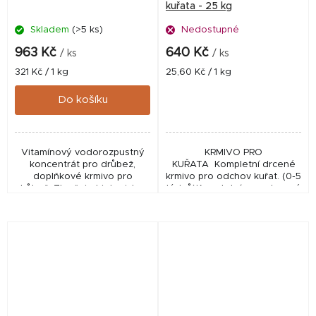
kuřata - 25 kg
Skladem
(>5 ks)
Nedostupné
963 Kč
640 Kč
/ ks
/ ks
Měrná
Měrná
321 Kč / 1 kg
25,60 Kč / 1 kg
cena:
cena:
Do košíku
Vitamínový vodorozpustný
KRMIVO PRO
koncentrát pro drůbež,
KUŘATA Kompletní drcené
doplňkové krmivo pro
krmivo pro odchov kuřat. (0-5
drůbež. Zlepšuje biologickou
týdnů)Kompletní granulované
hodnotu násadových vajec a
krmivo pro užitkové nosnice
zvyšuje jejich oplozenost a
(od 21. týdne)
líhnivost. Příznivě...