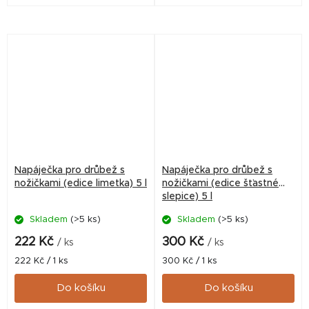
slepice. Vhodné pro kuřata,
Obsažené živiny podporují
slepice, krůty, husy, kachny a
rychlý růst. Obsahuje
další drůbež z odolného
kokcidiostatika.
plastu. Snadno se...
Napáječka pro drůbež s
Napáječka pro drůbež s
nožičkami (edice limetka) 5 l
nožičkami (edice šťastné
slepice) 5 l
Skladem
(>5 ks)
Skladem
(>5 ks)
222 Kč
300 Kč
/ ks
/ ks
Měrná
Měrná
222 Kč / 1 ks
300 Kč / 1 ks
cena:
cena:
Do košíku
Do košíku