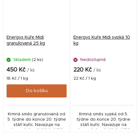
Energys Kuře Midi
Energys Kuře Midi sypká 10
granulovaná 25 kg
kg
Skladem
(2 ks)
Nedostupné
450 Kč
220 Kč
/ ks
/ ks
Měrná
Měrná
18 Kč / 1 kg
22 Kč / 1 kg
cena:
cena:
Do košíku
Krmná směs granulovaná od
Krmná směs sypká od 5.
5. týdne do konce 20. týdne
týdne do konce 20. týdne
stáří kuřic. Navazuje na
stáří kuřic. Navazuje na
zkrmování směsi Kuře MINI.
zkrmování směsi Kuře MINI.
Svým složením napomáhá ke
Svým složením napomáhá ke