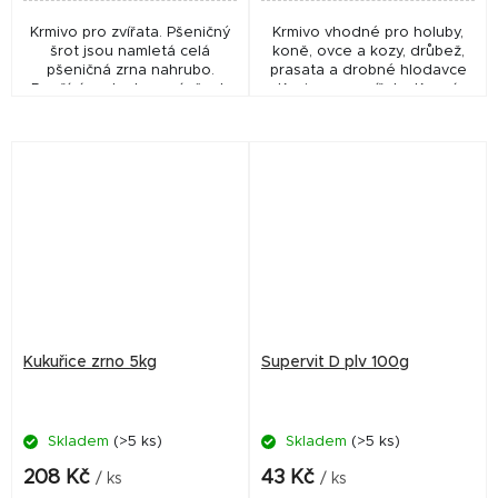
Krmivo pro zvířata. Pšeničný
Krmivo vhodné pro holuby,
šrot jsou namletá celá
koně, ovce a kozy, drůbež,
pšeničná zrna nahrubo.
prasata a drobné hlodavce
Používá se ke krmení všech
Krmivo pro zvířata. Krmná
druhů hospodářských zvířat.
kukuřice. Může obsahovat
přepůlené a drcené zrna.
Nejde o perfektně...
Kukuřice zrno 5kg
Supervit D plv 100g
Skladem
(>5 ks)
Skladem
(>5 ks)
208 Kč
43 Kč
/ ks
/ ks