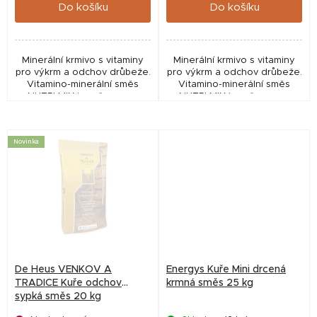
ů
Do košíku
Do košíku
Minerální krmivo s vitaminy
Minerální krmivo s vitaminy
pro výkrm a odchov drůbeže.
pro výkrm a odchov drůbeže.
Vitamino-minerální směs
Vitamino-minerální směs
NUTRI MIX je určena pro
NUTRI MIX je určena pro
drobnochovatele a
drobnochovatele a
malochovy. Přidává se do
malochovy. Přidává se do
krmné dávky drůbeže,
krmné dávky drůbeže,
Novinka
kterou...
kterou...
De Heus VENKOV A
Energys Kuře Mini drcená
TRADICE Kuře odchov
krmná směs 25 kg
sypká směs 20 kg