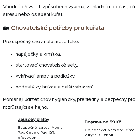
Vhodné při všech způsobech výkrmu, v chladném počasí, při
stresu nebo oslabení kuřat.
🏡
Chovatelské potřeby pro kuřata
Pro úspěšný chov naleznete také:
napáječky a krmítka,
startovací chovatelské sety,
vyhřívací lampy a podložky,
podestýlky, hnízda a další vybavení.
Pomáhají udržet chov hygienický, přehledný a bezpečný pro
rozrůstající se hejno.
Způsoby platby
Doprava od 59 Kč
Bezpečné kartou, Apple
Objednávku vám doručíme
Pay, Google Pay, QR,
kurýrní službou
převodem...