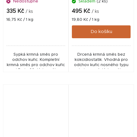
Nedostupné
Skladem
(2 ks)
335 Kč
495 Kč
/ ks
/ ks
Měrná
Měrná
16,75 Kč / 1 kg
19,80 Kč / 1 kg
cena:
cena:
Do košíku
Sypká krmná směs pro
Drcená krmná směs bez
odchov kuřic. Kompletní
kokcidiostatik. Vhodná pro
krmná směs pro odchov kuřic
odchov kuřic nosného typu
od 5. do 20. týdne věku.
do konce 4. týdne věku.
Zajišťuje přísun všech
Obsahuje vyvážený poměr
potřebných živin, které jsou
živin podporující správný
předpokladem pro...
vývoj kuřat. Pro odchov...