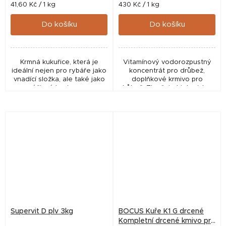
Měrná
Měrná
41,60 Kč / 1 kg
430 Kč / 1 kg
cena:
cena:
Do košíku
Do košíku
Krmná kukuřice, která je
Vitamínový vodorozpustný
ideální nejen pro rybáře jako
koncentrát pro drůbež,
vnadící složka, ale také jako
doplňkové krmivo pro
výživné krmivo pro
drůbež. Zlepšuje biologickou
hospodářská i domácí
hodnotu násadových vajec a
zvířata. Krmivo pro zvířata.
zvyšuje jejich oplozenost a
Krmná...
líhnivost. Příznivě...
Supervit D plv 3kg
BOCUS Kuře K1 G drcené
Kompletní drcené kmivo pro