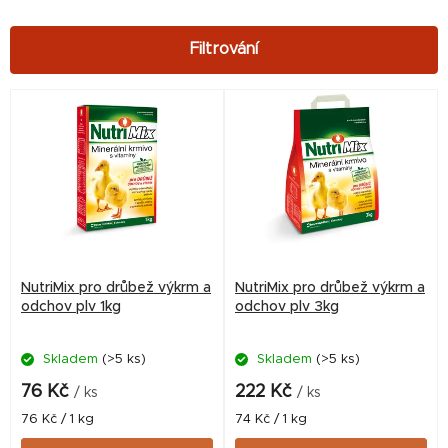
V
ý
p
i
s
p
r
NutriMix pro drůbež výkrm a
NutriMix pro drůbež výkrm a
o
odchov plv 1kg
odchov plv 3kg
d
Skladem
(>5 ks)
Skladem
(>5 ks)
u
k
76 Kč
222 Kč
/ ks
/ ks
t
Měrná
Měrná
76 Kč / 1 kg
74 Kč / 1 kg
cena:
cena: