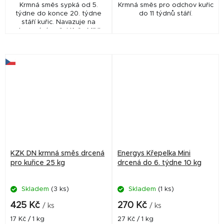
Krmná směs sypká od 5.
Krmná směs pro odchov kuřic
týdne do konce 20. týdne
do 11 týdnů stáří.
stáří kuřic. Navazuje na
zkrmování směsi Kuře MINI.
Svým složením napomáhá ke
správnému rozvoji organismu
a k budoucí vysoké...
KZK DN krmná směs drcená
Energys Křepelka Mini
pro kuřice 25 kg
drcená do 6. týdne 10 kg
Skladem
(3 ks)
Skladem
(1 ks)
425 Kč
270 Kč
/ ks
/ ks
Měrná
Měrná
17 Kč / 1 kg
27 Kč / 1 kg