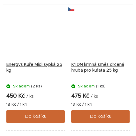
správnému rozvoji organismu
správnému rozvoji organismu
a k budoucí...
a k budoucí vysoké...
Energys Kuře Midi sypká 25
K1 DN krmná směs drcená
kg
hrubá pro kuřata 25 kg
Skladem
(2 ks)
Skladem
(1 ks)
450 Kč
475 Kč
/ ks
/ ks
Měrná
Měrná
18 Kč / 1 kg
19 Kč / 1 kg
cena:
cena:
Do košíku
Do košíku