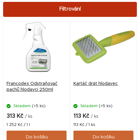
V
ý
p
i
s
p
r
Francodex Odstraňovač
Kartáč drát hlodavec
o
pachů hlodavci 250ml
d
Skladem
(>5 ks)
Skladem
(>5 ks)
u
k
313 Kč
113 Kč
/ ks
/ ks
t
Měrná
Měrná
1 252 Kč / 1 l
113 Kč / 1 ks
cena:
cena:
ů
Do košíku
Do košíku