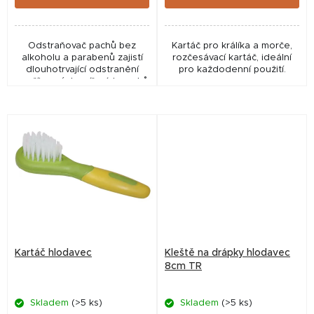
Odstraňovač pachů bez
Kartáč pro králíka a morče,
alkoholu a parabenů zajistí
rozčesávací kartáč, ideální
dlouhotrvající odstranění
pro každodenní použití.
nepříjemných zvířecích pachů
ve vašem prostředí, včetně
cestovních přepravek, klecí,
košíků, pelíšků,...
Kartáč hlodavec
Kleště na drápky hlodavec
8cm TR
Skladem
(>5 ks)
Skladem
(>5 ks)