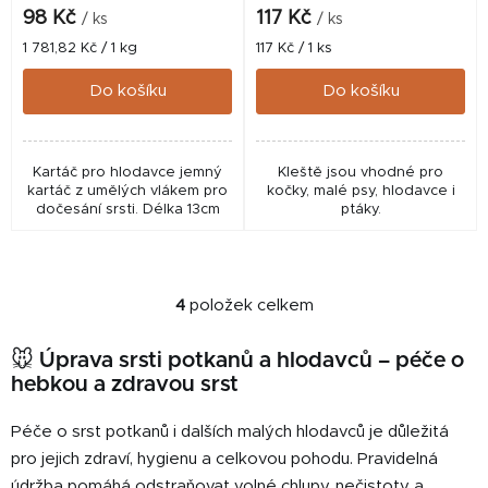
98 Kč
117 Kč
/ ks
/ ks
Měrná
Měrná
1 781,82 Kč / 1 kg
117 Kč / 1 ks
cena:
cena:
Do košíku
Do košíku
Kartáč pro hlodavce jemný
Kleště jsou vhodné pro
kartáč z umělých vlákem pro
kočky, malé psy, hlodavce i
dočesání srsti. Délka 13cm
ptáky.
4
položek celkem
O
v
🐭
Úprava srsti potkanů a hlodavců – péče o
l
hebkou a zdravou srst
á
d
Péče o srst potkanů i dalších malých hlodavců je důležitá
a
c
pro jejich zdraví, hygienu a celkovou pohodu. Pravidelná
í
údržba pomáhá odstraňovat volné chlupy, nečistoty a