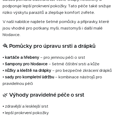
p
podporuje lepší prokrvení pokožky. Tato péče také snižuje
r
riziko výskytu parazitů a zlepšuje komfort zvířete.
v
k
V naší nabídce najdete šetrné pomůcky a přípravky, které
y
jsou vhodné pro potkany, myši, mastomyši i další malé
v
hlodavce.
ý
p
🪮
Pomůcky pro úpravu srsti a drápků
i
s
•
kartáče a hřebeny
– pro jemnou péči o srst
u
•
šampony pro hlodavce
– šetrné čištění srsti a kůže
•
nůžky a kleště na drápky
– pro bezpečné zkrácení drápků
•
sady pro kompletní údržbu
– kombinace nástrojů pro
pravidelnou péči
🌿
Výhody pravidelné péče o srst
• zdravější a lesklejší srst
• lepší prokrvení pokožky