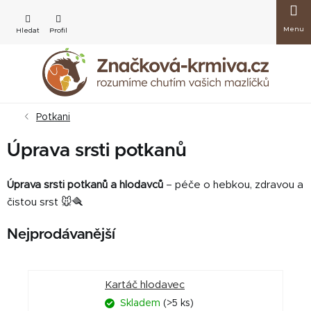
Přejít
Nákup
na
obsah
košík
Potkani
Úprava srsti potkanů
Úprava srsti potkanů a hlodavců
– péče o hebkou, zdravou a
čistou srst 🐭🪮
Nejprodávanější
Kartáč hlodavec
Skladem
(>5 ks)