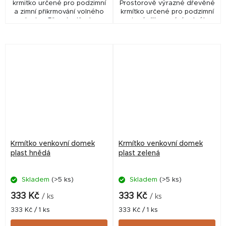
krmitko určené pro podzimní
Prostorově výrazné dřevěné
a zimní přikrmování volného
krmítko určené pro podzimní
ptactva. Přesah střechy
a zimní přikrmování volného
zajišťuje že krmivo zůstane
ptactva. Přesah střechy
suché. Ideální pro pozorování
zajišťuje, že krmivo zůstane
ptactva při krmení.
suché. Ideální pro...
Krmítko venkovní domek
Krmítko venkovní domek
plast hnědá
plast zelená
Skladem
(>5 ks)
Skladem
(>5 ks)
333 Kč
333 Kč
/ ks
/ ks
Měrná
Měrná
333 Kč / 1 ks
333 Kč / 1 ks
cena:
cena: