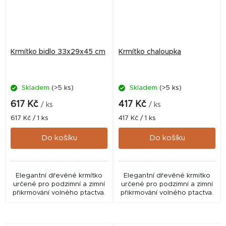
Krmítko bidlo 33x29x45 cm
Krmítko chaloupka
Skladem
(>5 ks)
Skladem
(>5 ks)
617 Kč
417 Kč
/ ks
/ ks
Měrná
Měrná
617 Kč / 1 ks
417 Kč / 1 ks
cena:
cena:
Do košíku
Do košíku
Elegantní dřevěné krmítko
Elegantní dřevěné krmitko
určené pro podzimní a zimní
určené pro podzimní a zimní
přikrmování volného ptactva.
přikrmování volného ptactva.