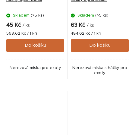
Skladem
(>5 ks)
Skladem
(>5 ks)
45 Kč
63 Kč
/ ks
/ ks
Měrná
Měrná
569,62 Kč / 1 kg
484,62 Kč / 1 kg
cena:
cena:
Do košíku
Do košíku
Nerezová miska pro exoty
Nerezová miska s háčky pro
exoty