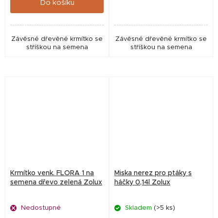
Do košíku
Závěsné dřevěné krmítko se
Závěsné dřevěné krmítko se
stříškou na semena
stříškou na semena
Krmítko venk. FLORA 1 na
Miska nerez pro ptáky s
semena dřevo zelená Zolux
háčky 0,14l Zolux
Nedostupné
Skladem
(>5 ks)