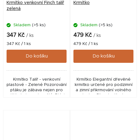
Krmítko venkovní Finch talíř
Krmítko
zelená
Skladem
(>5 ks)
Skladem
(>5 ks)
347 Kč
479 Kč
/ ks
/ ks
Měrná
Měrná
347 Kč / 1 ks
479 Kč / 1 ks
cena:
cena:
Do košíku
Do košíku
Krmítko Talíř - venkovní
Krmítko Elegantní dřevěné
plastové - Zelené Pozorování
krmitko určené pro podzimní
ptáku je zábava nejen pro
a zimní přikrmování volného
děti ale i pro dospělé. Ptáci
ptactva. Přesah střechy
jsou navíc užiteční společníci
zajišťuje, že krmivo zůstane
- pomáhají zbavit se
suché. Ideální pro pozorování
nepříjemných...
ptactva při...