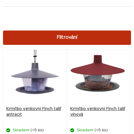
V
ý
p
i
s
p
r
Krmítko venkovní Finch talíř
Krmítko venkovní Finch talíř
o
antracit
vínová
d
Skladem
(>5 ks)
Skladem
(>5 ks)
u