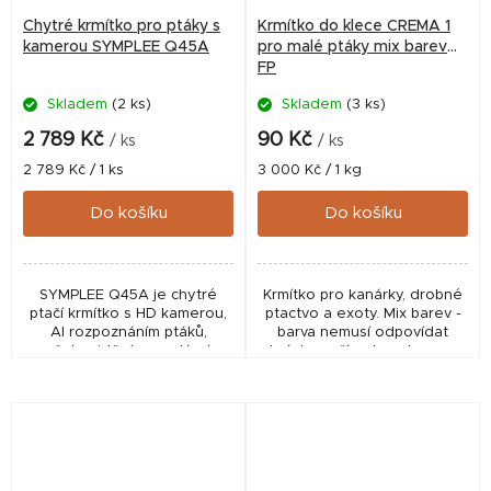
Chytré krmítko pro ptáky s
Krmítko do klece CREMA 1
kamerou SYMPLEE Q45A
pro malé ptáky mix barev
FP
Skladem
(2 ks)
Skladem
(3 ks)
2 789 Kč
90 Kč
/ ks
/ ks
Měrná
Měrná
2 789 Kč / 1 ks
3 000 Kč / 1 kg
cena:
cena:
Do košíku
Do košíku
SYMPLEE Q45A je chytré
Krmítko pro kanárky, drobné
ptačí krmítko s HD kamerou,
ptactvo a exoty. Mix barev -
AI rozpoznáním ptáků,
barva nemusí odpovídat
nočním viděním a solárním
obrázku - případnou brevnou
napájením. Sledujte
volbu do poznámky
návštěvníky krmítka živě v
mobilní aplikaci.