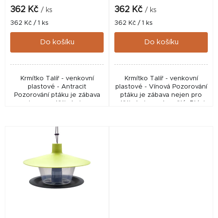
k
362 Kč
362 Kč
/ ks
/ ks
t
Měrná
Měrná
362 Kč / 1 ks
362 Kč / 1 ks
cena:
cena:
ů
Do košíku
Do košíku
Krmítko Talíř - venkovní
Krmítko Talíř - venkovní
plastové - Antracit
plastové - Vínová Pozorování
Pozorování ptáku je zábava
ptáku je zábava nejen pro
nejen pro děti ale i pro
děti ale i pro dospělé. Ptáci
dospělé. Ptáci jsou navíc
jsou navíc užiteční společníci
užiteční společníci - pomáhají
- pomáhají zbavit se
zbavit se nepříjemných...
nepříjemných...