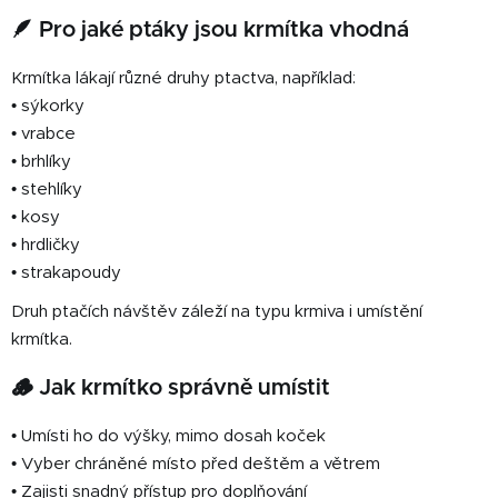
🪶 Pro jaké ptáky jsou krmítka vhodná
Krmítka lákají různé druhy ptactva, například:
• sýkorky
• vrabce
• brhlíky
• stehlíky
• kosy
• hrdličky
• strakapoudy
Druh ptačích návštěv záleží na typu krmiva i umístění
krmítka.
🪵 Jak krmítko správně umístit
• Umísti ho do výšky, mimo dosah koček
• Vyber chráněné místo před deštěm a větrem
• Zajisti snadný přístup pro doplňování