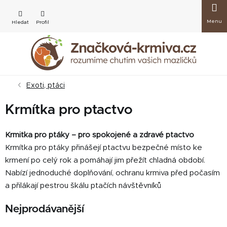
Přejít
Nákup
na
obsah
košík
Exoti, ptáci
Krmítka pro ptactvo
Krmitka pro ptáky – pro spokojené a zdravé ptactvo
Krmítka pro ptáky přinášejí ptactvu bezpečné místo ke
krmení po celý rok a pomáhají jim přežít chladná období.
Nabízí jednoduché doplňování, ochranu krmiva před počasím
a přilákají pestrou škálu ptačích návštěvníků
Nejprodávanější