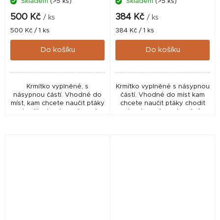
Skladem
(>5 ks)
Skladem
(>5 ks)
500 Kč
384 Kč
/ ks
/ ks
Měrná
Měrná
500 Kč / 1 ks
384 Kč / 1 ks
cena:
cena:
Do košíku
Do košíku
Krmítko vyplněné, s
Krmítko vyplněné s násypnou
násypnou částí. Vhodné do
částí. Vhodné do míst kam
míst, kam chcete naučit ptáky
chcete naučit ptáky chodit
chodit, ale zároveň není
ale zároveň není možné
možné pravidelně do krmítka
pravidelně do krmítka dávat
dávat malé dávky krmiva.
malé dávky krmiva.