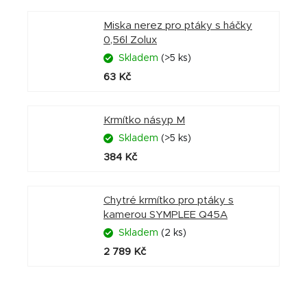
Miska nerez pro ptáky s háčky
0,56l Zolux
Skladem
(>5 ks)
63 Kč
Krmítko násyp M
Skladem
(>5 ks)
384 Kč
Chytré krmítko pro ptáky s
kamerou SYMPLEE Q45A
Skladem
(2 ks)
2 789 Kč