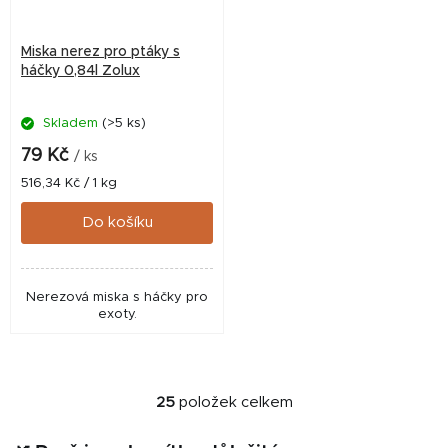
Miska nerez pro ptáky s
háčky 0,84l Zolux
Skladem
(>5 ks)
79 Kč
/ ks
Měrná
516,34 Kč / 1 kg
cena:
Do košíku
Nerezová miska s háčky pro
exoty.
25
položek celkem
O
v