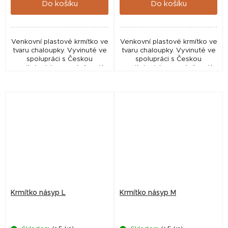
Do košíku
Do košíku
Venkovní plastové krmítko ve
Venkovní plastové krmítko ve
tvaru chaloupky. Vyvinuté ve
tvaru chaloupky. Vyvinuté ve
spolupráci s Českou
spolupráci s Českou
ornitologickou společností,
ornitologickou společností,
na první pohled zaujme a
na první pohled zaujme a
může se stát ozdobou
může se stát ozdobou
zahrady nebo balkónu.
zahrady nebo balkónu.
Krmítko násyp L
Krmítko násyp M