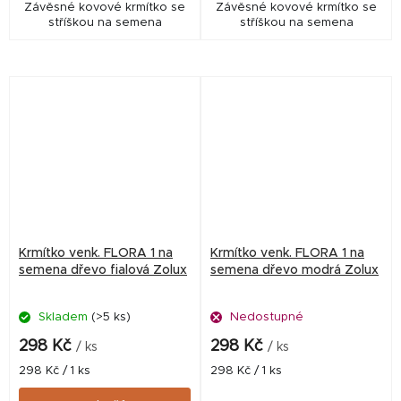
Závěsné kovové krmítko se
Závěsné kovové krmítko se
stříškou na semena
stříškou na semena
Krmítko venk. FLORA 1 na
Krmítko venk. FLORA 1 na
semena dřevo fialová Zolux
semena dřevo modrá Zolux
Skladem
(>5 ks)
Nedostupné
298 Kč
298 Kč
/ ks
/ ks
Měrná
Měrná
298 Kč / 1 ks
298 Kč / 1 ks
cena:
cena: