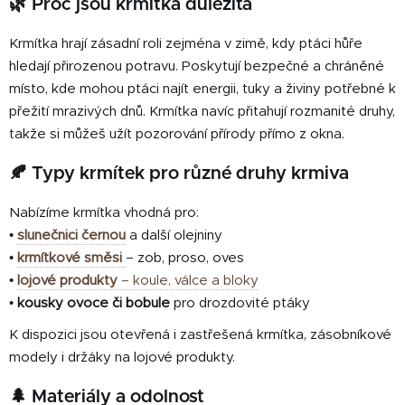
🌿 Proč jsou krmítka důležitá
l
á
Krmítka hrají zásadní roli zejména v zimě, kdy ptáci hůře
d
a
hledají přirozenou potravu. Poskytují bezpečné a chráněné
c
místo, kde mohou ptáci najít energii, tuky a živiny potřebné k
í
přežití mrazivých dnů. Krmítka navíc přitahují rozmanité druhy,
p
takže si můžeš užít pozorování přírody přímo z okna.
r
v
🍂 Typy krmítek pro různé druhy krmiva
k
y
Nabízíme krmítka vhodná pro:
v
•
slunečnici černou
a další olejniny
ý
•
krmítkové směsi
– zob, proso, oves
p
•
lojové produkty
– koule, válce a bloky
i
•
kousky ovoce či bobule
pro drozdovité ptáky
s
u
K dispozici jsou otevřená i zastřešená krmítka, zásobníkové
modely i držáky na lojové produkty.
🌲 Materiály a odolnost