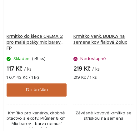
Krmitko do klece CREMA 2
Krmítko venk. BUDKA na
pro malé ptáky mix barev
semena kov fialová Zolux
FP
Skladem
(>5 ks)
Nedostupné
117 Kč
219 Kč
/ ks
/ ks
Měrná
Měrná
1 671,43 Kč / 1 kg
219 Kč / 1 ks
cena:
cena:
Do košíku
Krmítko pro kanárky, drobné
Závěsné kovové krmítko se
ptactvo a exoty. Průměr 8 cm.
stříškou na semena
Mix barev - barva nemusí
odpovídat obrázku -
případnou brevnou volbu do
poznámky