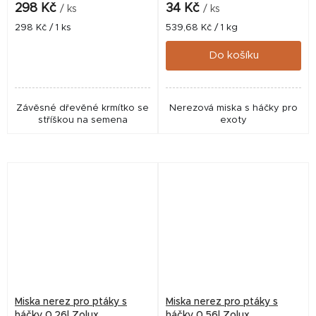
298 Kč
34 Kč
/ ks
/ ks
Měrná
Měrná
298 Kč / 1 ks
539,68 Kč / 1 kg
cena:
cena:
Do košíku
Závěsné dřevěné krmítko se
Nerezová miska s háčky pro
stříškou na semena
exoty
Miska nerez pro ptáky s
Miska nerez pro ptáky s
háčky 0,26l Zolux
háčky 0,56l Zolux