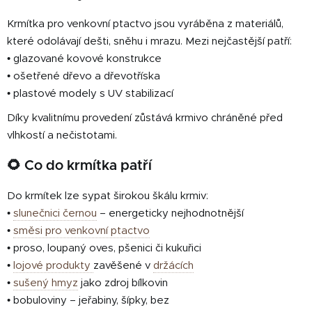
Krmítka pro venkovní ptactvo jsou vyráběna z materiálů,
které odolávají dešti, sněhu i mrazu. Mezi nejčastější patří:
• glazované kovové konstrukce
• ošetřené dřevo a dřevotříska
• plastové modely s UV stabilizací
Díky kvalitnímu provedení zůstává krmivo chráněné před
vlhkostí a nečistotami.
🌻 Co do krmítka patří
Do krmítek lze sypat širokou škálu krmiv:
•
slunečnici černou
– energeticky nejhodnotnější
•
směsi pro venkovní ptactvo
• proso, loupaný oves, pšenici či kukuřici
•
lojové produkty
zavěšené v
držácích
•
sušený hmyz
jako zdroj bílkovin
• bobuloviny – jeřabiny, šípky, bez