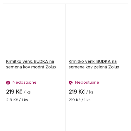
Krmítko venk. BUDKA na
Krmítko venk. BUDKA na
semena kov modrá Zolux
semena kov zelená Zolux
Nedostupné
Nedostupné
219 Kč
219 Kč
/ ks
/ ks
Měrná
Měrná
219 Kč / 1 ks
219 Kč / 1 ks
cena:
cena: