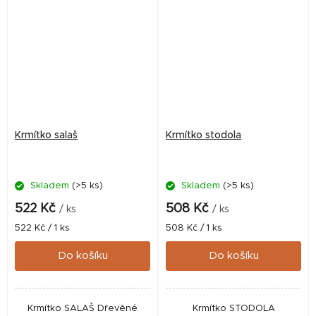
Krmítko salaš
Krmítko stodola
Skladem
(>5 ks)
Skladem
(>5 ks)
522 Kč
508 Kč
/ ks
/ ks
Měrná
Měrná
522 Kč / 1 ks
508 Kč / 1 ks
cena:
cena:
Do košíku
Do košíku
Krmítko SALAŠ Dřevěné
Krmítko STODOLA