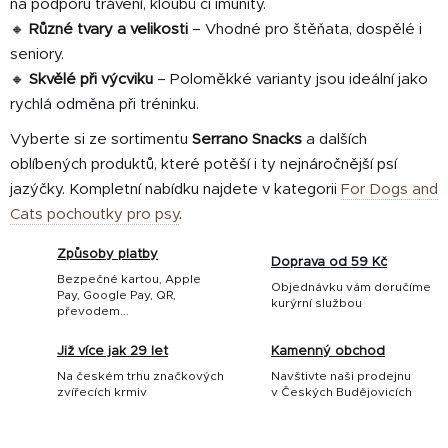
na podporu trávení, kloubů či imunity.
🔸
Různé tvary a velikosti
– Vhodné pro štěňata, dospělé i
seniory.
🔸
Skvělé při výcviku
– Poloměkké varianty jsou ideální jako
rychlá odměna při tréninku.
Vyberte si ze sortimentu
Serrano Snacks
a dalších
oblíbených produktů, které potěší i ty nejnáročnější psí
jazýčky. Kompletní nabídku najdete v kategorii
For Dogs and
Cats pochoutky pro psy
.
Způsoby platby
Doprava od 59 Kč
Bezpečné kartou, Apple
Objednávku vám doručíme
Pay, Google Pay, QR,
kurýrní službou
převodem...
Již více jak 29 let
Kamenný obchod
Na českém trhu značkových
Navštivte naši prodejnu
zvířecích krmiv
v Českých Budějovicích