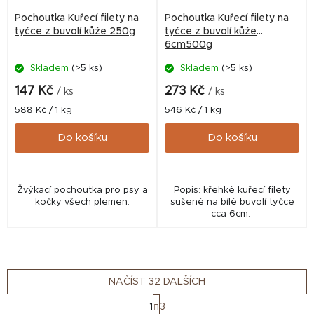
Pochoutka Kuřecí filety na
Pochoutka Kuřecí filety na
tyčce z buvolí kůže 250g
tyčce z buvolí kůže
6cm500g
Skladem
(>5 ks)
Skladem
(>5 ks)
147 Kč
273 Kč
/ ks
/ ks
Měrná
Měrná
588 Kč / 1 kg
546 Kč / 1 kg
cena:
cena:
Do košíku
Do košíku
Žvýkací pochoutka pro psy a
Popis: křehké kuřecí filety
kočky všech plemen.
sušené na bílé buvolí tyčce
cca 6cm.
NAČÍST 32 DALŠÍCH
S
1
3
t