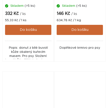
Skladem
(>5 ks)
Skladem
(>5 ks)
332 Kč
146 Kč
/ ks
/ ks
Měrná
Měrná
55,33 Kč / 1 ks
634,78 Kč / 1 kg
cena:
cena:
Do košíku
Do košíku
Popis: donut z bílé buvolí
Doplňkové krmivo pro psy
kůže obalený kuřecím
masem. Pro psy. Složení:
buvolí kůže 68%, kuřecí maso
20%, škrob 12%.