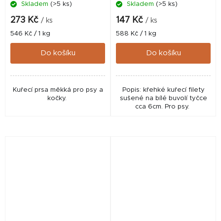
Skladem
(>5 ks)
Skladem
(>5 ks)
273 Kč
147 Kč
/ ks
/ ks
Měrná
Měrná
546 Kč / 1 kg
588 Kč / 1 kg
cena:
cena:
Do košíku
Do košíku
Kuřecí prsa měkká pro psy a
Popis: křehké kuřecí filety
kočky.
sušené na bílé buvolí tyčce
cca 6cm. Pro psy.