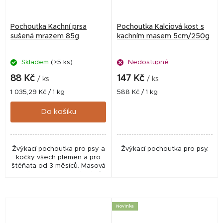
Pochoutka Kachní prsa
Pochoutka Kalciová kost s
sušená mrazem 85g
kachním masem 5cm/250g
Skladem
(>5 ks)
Nedostupné
88 Kč
147 Kč
/ ks
/ ks
Měrná
Měrná
1 035,29 Kč / 1 kg
588 Kč / 1 kg
cena:
cena:
Do košíku
Žvýkací pochoutka pro psy a
Žvýkací pochoutka pro psy.
kočky všech plemen a pro
štěňata od 3 měsíců. Masová
pochoutka pro psy, kachní
prsa sušená mrazem.
Novinka