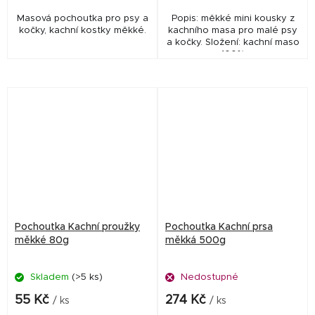
Masová pochoutka pro psy a
Popis: měkké mini kousky z
kočky, kachní kostky měkké.
kachního masa pro malé psy
a kočky. Složení: kachní maso
100%
Pochoutka Kachní proužky
Pochoutka Kachní prsa
měkké 80g
měkká 500g
Skladem
(>5 ks)
Nedostupné
55 Kč
274 Kč
/ ks
/ ks