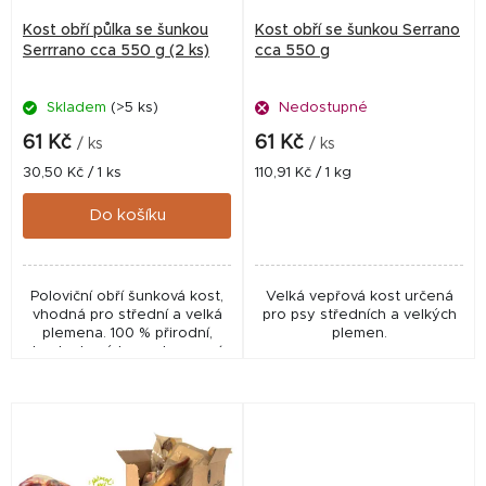
r
Kost obří půlka se šunkou
Kost obří se šunkou Serrano
o
Serrrano cca 550 g (2 ks)
cca 550 g
d
Skladem
(>5 ks)
Nedostupné
u
k
61 Kč
61 Kč
/ ks
/ ks
t
Měrná
Měrná
30,50 Kč / 1 ks
110,91 Kč / 1 kg
cena:
cena:
ů
Do košíku
Poloviční obří šunková kost,
Velká vepřová kost určená
vhodná pro střední a velká
pro psy středních a velkých
plemena. 100 % přirodní,
plemen.
bezlepkový hypoalergenní
pamlsek s přírodním zdrojem
mastných kyselin Výborný
zdroj proteinu,...