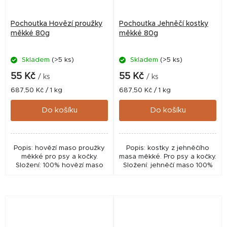
Pochoutka Hovězí proužky
Pochoutka Jehněčí kostky
měkké 80g
měkké 80g
Skladem
(>5 ks)
Skladem
(>5 ks)
55 Kč
55 Kč
/ ks
/ ks
Měrná
Měrná
687,50 Kč / 1 kg
687,50 Kč / 1 kg
cena:
cena:
Do košíku
Do košíku
Popis: hovězí maso proužky
Popis: kostky z jehněčího
měkké pro psy a kočky.
masa měkké. Pro psy a kočky.
Složení: 100% hovězí maso
Složení: jehněčí maso 100%