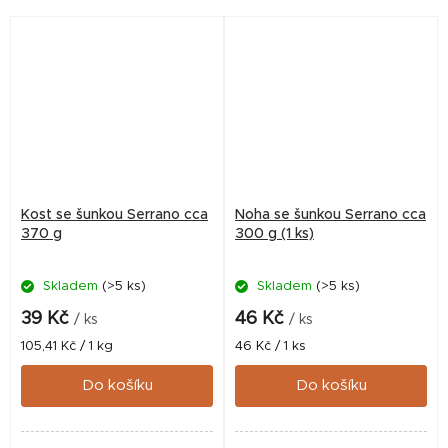
Kost se šunkou Serrano cca
Noha se šunkou Serrano cca
370 g
300 g (1 ks)
Skladem
(>5 ks)
Skladem
(>5 ks)
39 Kč
46 Kč
/ ks
/ ks
Měrná
Měrná
105,41 Kč / 1 kg
46 Kč / 1 ks
cena:
cena:
Do košíku
Do košíku