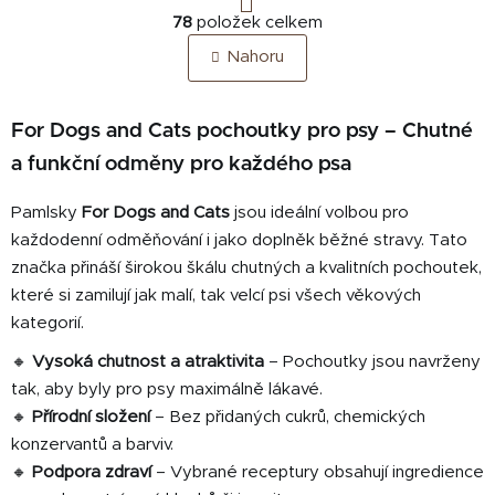
O
r
78
položek celkem
v
á
Nahoru
n
l
k
á
o
d
v
For Dogs and Cats pochoutky pro psy – Chutné
a
á
c
a funkční odměny pro každého psa
n
í
í
p
Pamlsky
For Dogs and Cats
jsou ideální volbou pro
r
každodenní odměňování i jako doplněk běžné stravy. Tato
v
značka přináší širokou škálu chutných a kvalitních pochoutek,
k
které si zamilují jak malí, tak velcí psi všech věkových
y
kategorií.
v
ý
🔸
Vysoká chutnost a atraktivita
– Pochoutky jsou navrženy
p
tak, aby byly pro psy maximálně lákavé.
i
🔸
Přírodní složení
– Bez přidaných cukrů, chemických
s
konzervantů a barviv.
u
🔸
Podpora zdraví
– Vybrané receptury obsahují ingredience