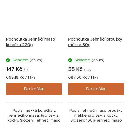
Pochoutka Jehněčí maso
Pochoutka Jehněčí proužky
kolečka 220g
měkké 80g
Skladem
(>5 ks)
Skladem
(>5 ks)
147 Kč
55 Kč
/ ks
/ ks
Měrná
Měrná
668,18 Kč / 1 kg
687,50 Kč / 1 kg
cena:
cena:
Do košíku
Do košíku
Popis: měkká kolečka z
Popis: jehněčí maso proužky
jehněčího masa. Pro psy a
měkké pro psy a kočky.
kočky. Složení: jehněčí maso
Složení: 100% jehněčí maso
70%, výrobky z jehněčího