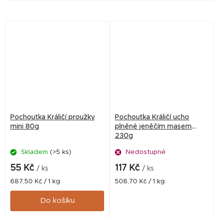
obsahem živočišných bílkovin
zachovává přirozenou chuť
masa a je ideální jako...
Pochoutka Králičí proužky
Pochoutka Králičí ucho
mini 80g
plněné jeněčím masem
230g
Skladem
(>5 ks)
Nedostupné
55 Kč
117 Kč
/ ks
/ ks
Měrná
Měrná
687,50 Kč / 1 kg
508,70 Kč / 1 kg
cena:
cena:
Do košíku