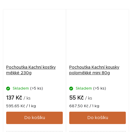
30%
Pochoutka Kachní kostky
Pochoutka Kachní kousky
měkké 230g
poloměkké mini 80g
Skladem
(>5 ks)
Skladem
(>5 ks)
137 Kč
55 Kč
/ ks
/ ks
Měrná
Měrná
595,65 Kč / 1 kg
687,50 Kč / 1 kg
cena:
cena:
Do košíku
Do košíku