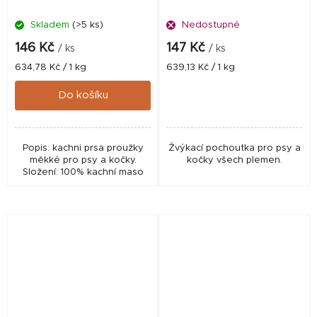
Skladem
(>5 ks)
Nedostupné
146 Kč
147 Kč
/ ks
/ ks
Měrná
Měrná
634,78 Kč / 1 kg
639,13 Kč / 1 kg
cena:
cena:
Do košíku
Popis: kachni prsa proužky
Žvýkací pochoutka pro psy a
měkké pro psy a kočky.
kočky všech plemen.
Složení: 100% kachní maso