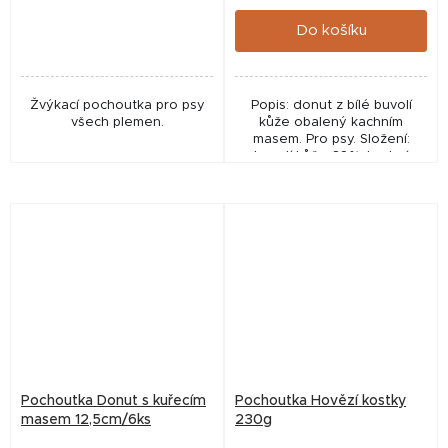
cena:
cena:
Do košíku
Žvýkací pochoutka pro psy
Popis: donut z bílé buvolí
všech plemen.
kůže obalený kachním
masem. Pro psy. Složení:
buvolí kůže 68%, kachní
maso 20%, škrob 12%.
Pochoutka Donut s kuřecím
Pochoutka Hovězí kostky
masem 12,5cm/6ks
230g