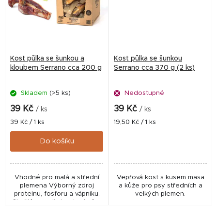
Kost půlka se šunkou a
Kost půlka se šunkou
kloubem Serrano cca 200 g
Serrano cca 370 g (2 ks)
Skladem
(>5 ks)
Nedostupné
39 Kč
39 Kč
/ ks
/ ks
Měrná
Měrná
39 Kč / 1 ks
19,50 Kč / 1 ks
cena:
cena:
Do košíku
Vhodné pro malá a střední
Vepřová kost s kusem masa
plemena Výborný zdroj
a kůže pro psy středních a
proteinu, fosforu a vápníku.
velkých plemen.
Skvělé pro eliminaci zubního
plaku a posílení dásní.