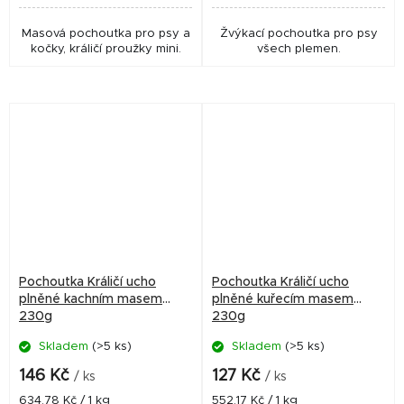
Masová pochoutka pro psy a
Žvýkací pochoutka pro psy
kočky, králičí proužky mini.
všech plemen.
Pochoutka Králičí ucho
Pochoutka Králičí ucho
plněné kachním masem
plněné kuřecím masem
230g
230g
Skladem
(>5 ks)
Skladem
(>5 ks)
146 Kč
127 Kč
/ ks
/ ks
Měrná
Měrná
634,78 Kč / 1 kg
552,17 Kč / 1 kg