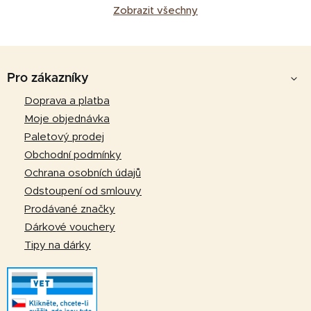
Zobrazit všechny
Z
á
Pro zákazníky
p
Doprava a platba
a
Moje objednávka
t
Paletový prodej
í
Obchodní podmínky
Ochrana osobních údajů
Odstoupení od smlouvy
Prodávané značky
Dárkové vouchery
Tipy na dárky