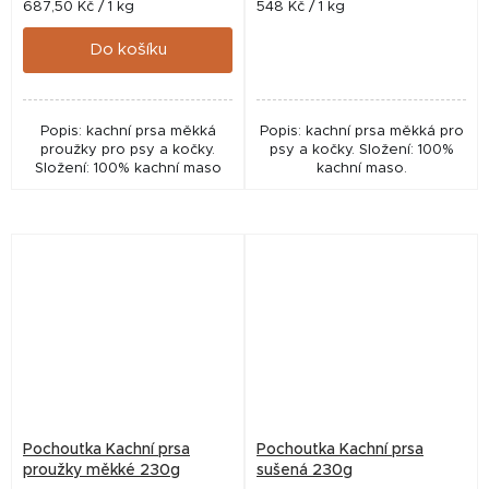
Měrná
Měrná
687,50 Kč / 1 kg
548 Kč / 1 kg
cena:
cena:
Do košíku
Popis: kachní prsa měkká
Popis: kachní prsa měkká pro
proužky pro psy a kočky.
psy a kočky. Složení: 100%
Složení: 100% kachní maso
kachní maso.
Pochoutka Kachní prsa
Pochoutka Kachní prsa
proužky měkké 230g
sušená 230g