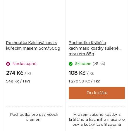
Pochoutka Kalciová kost s
Pochoutka Králičí a
kuřecím masem 5cm/500g
kach.maso kostky sušené
mrazem 85g
Nedostupné
Skladem
(>5 ks)
274 Kč
108 Kč
/ ks
/ ks
Měrná
Měrná
548 Kč / 1 kg
1 270,59 Kč / 1 kg
cena:
cena:
Do košíku
Pochoutka pro psy všech
Mrazem sušené kostky z
plemen.
králičího a kachního masa pro
psy a kočky. Lyofilizovaná
pochoutka s vysokým