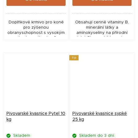
Doplňkové krmivo pro koně
Obsahují cenné vitamíny B,
pro zýšenou
minerální látky a
obranyschopnost s vysokým
aminokyseliny na přírodní
obsahem vitamínu C
bázi. Pivovarské kvasnice
mohou pozitivně ovlivňovat
trávení a metabolismus a
zlepšit konverzi krmiva.
Tip
Pivovarské kvasnice Pytel 10
Pivovarské kvasnice sypké
kg
25 kg
Skladem
Skladem do 3 dní.