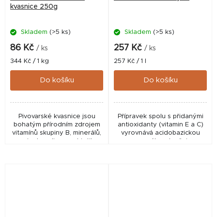
kvasnice 250g
Skladem
(>5 ks)
Skladem
(>5 ks)
86 Kč
257 Kč
/ ks
/ ks
Měrná
Měrná
344 Kč / 1 kg
257 Kč / 1 l
cena:
cena:
Do košíku
Do košíku
Pivovarské kvasnice jsou
Přípravek spolu s přidanými
bohatým přírodním zdrojem
antioxidanty (vitamin E a C)
vitamínů skupiny B, minerálů,
vyrovnává acidobazickou
aminokyselin a probiotik,
rovnováhu, zlepšuje
které přispívají ke zdravému
regeneraci organismu po
trávení, silné imunitě, kvalitní
zátěži a při použití před
srsti a...
zátěží umožní koni si...