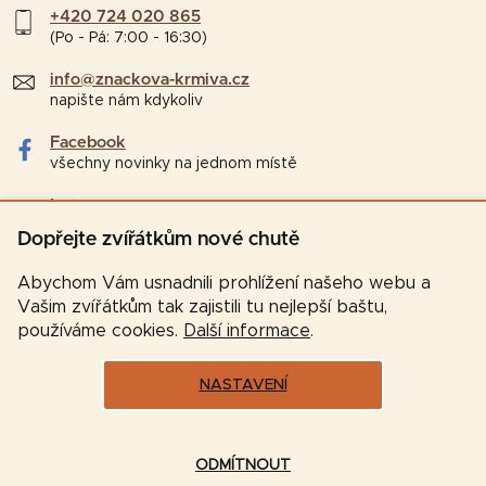
+420 724 020 865
(Po - Pá: 7:00 - 16:30)
info@znackova-krmiva.cz
napište nám kdykoliv
Facebook
všechny novinky na jednom místě
Instagram
tipy a zajímavosti pro chovatele
Dopřejte zvířátkům nové chutě
Abychom Vám usnadnili prohlížení našeho webu a
Vašim zvířátkům tak zajistili tu nejlepší baštu,
používáme cookies.
Další informace
.
NASTAVENÍ
Vytvořil Shoptet
ODMÍTNOUT