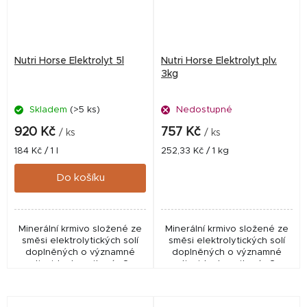
Nutri Horse Elektrolyt 5l
Nutri Horse Elektrolyt plv.
3kg
Skladem
(>5 ks)
Nedostupné
920 Kč
757 Kč
/ ks
/ ks
Měrná
Měrná
184 Kč / 1 l
252,33 Kč / 1 kg
cena:
cena:
Do košíku
Minerální krmivo složené ze
Minerální krmivo složené ze
směsi elektrolytických solí
směsi elektrolytických solí
doplněných o významné
doplněných o významné
antioxidanty - vitamín C a
antioxidanty - vitamín C a
E. Tekutý doplněk pro koně
E. Tekutý doplněk pro koně
při ztrátě elektrolytů
při ztrátě elektrolytů
způsobené...
způsobené...