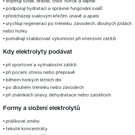
i
• doplňují sodík, draslík, chlór, hořčík a vápník
s
• podporují hydrataci a správné fungování svalů
u
• předcházejí svalovým křečím, únavě a apatii
• urychlují regeneraci po tréninku, závodech, dlouhých jízdách
nebo horku
• pomáhají stabilizovat výkonnost při intenzivní zátěži
Kdy elektrolyty podávat
• při sportovní a vytrvalostní zátěži
• při pocení, stresu nebo přepravě
• během horkých letních dní
• po dlouhém tréninku nebo závodech
• při známkách únavy, dehydratace nebo zatuhlosti
Formy a složení elektrolytů
• práškové směsi
• tekuté koncentráty