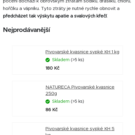
pocení dochází k obrovským ztrátám sodíku, draslíku, chlóru,
hořčíku a vápníku. Tyto ztráty je nutné rychle obnovit a
předcházet tak výskytu apatie a svalových křečí
.
Nejprodávanější
Pivovarské kvasnice sypké KH 1 kg
Skladem
(>5 ks)
180 Kč
NATURECA Pivovarské kvasnice
250g
Skladem
(>5 ks)
86 Kč
Pivovarské kvasnice sypké KH 5