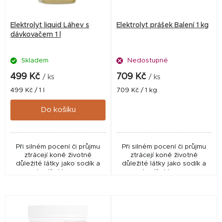
p
r
Elektrolyt liquid Láhev s
Elektrolyt prášek Balení 1 kg
o
dávkovačem 1 l
d
Skladem
Nedostupné
u
k
499 Kč
709 Kč
/ ks
/ ks
t
Měrná
Měrná
499 Kč / 1 l
709 Kč / 1 kg
cena:
cena:
ů
Do košíku
Při silném pocení či průjmu
Při silném pocení či průjmu
ztrácejí koně životně
ztrácejí koně životně
důležité látky jako sodík a
důležité látky jako sodík a
draslík. Vysoce
draslík. Vysoce
koncentrovaný obsah těchto
koncentrovaný obsah těchto
látek v produktech Stiefel
látek v produktech Stiefel
Elektrolyt vyrovná rychle...
Elektrolyt vyrovná rychle...