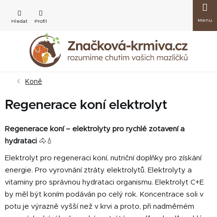
Přejít
Nákup
na
obsah
košík
Koně
Regenerace koní elektrolyt
Regenerace koní – elektrolyty pro rychlé zotavení a
hydrataci
🐴💧
Elektrolyt pro regeneraci koní, nutriční doplňky pro získání
energie. Pro vyrovnání ztráty elektrolytů.
Elektrolyty a
vitaminy pro správnou hydrataci organismu.
Elektrolyt C+E
by měl být koním podáván po celý rok. Koncentrace soli v
potu je výrazně vyšší než v krvi a proto, při nadměrném