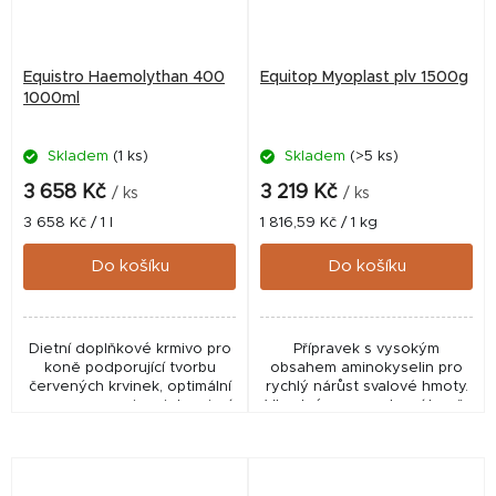
Equistro Haemolythan 400
Equitop Myoplast plv 1500g
1000ml
Skladem
(1 ks)
Skladem
(>5 ks)
3 658 Kč
3 219 Kč
/ ks
/ ks
Měrná
Měrná
3 658 Kč / 1 l
1 816,59 Kč / 1 kg
cena:
cena:
Do košíku
Do košíku
Dietní doplňkové krmivo pro
Přípravek s vysokým
koně podporující tvorbu
obsahem aminokyselin pro
červených krvinek, optimální
rychlý nárůst svalové hmoty.
pro regeneraci po intenzivní
Vhodné pro sportovní koně,
námaze nebo během
koně v a po rekonvalescenci,
obtížného porodu či březosti.
a pro koně se slabým
osvalením.