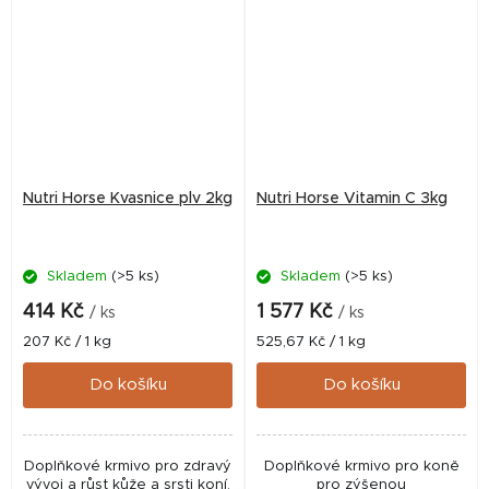
Nutri Horse Kvasnice plv 2kg
Nutri Horse Vitamin C 3kg
Skladem
(>5 ks)
Skladem
(>5 ks)
414 Kč
1 577 Kč
/ ks
/ ks
Měrná
Měrná
207 Kč / 1 kg
525,67 Kč / 1 kg
cena:
cena:
Do košíku
Do košíku
Doplňkové krmivo pro zdravý
Doplňkové krmivo pro koně
vývoj a růst kůže a srsti koní.
pro zýšenou