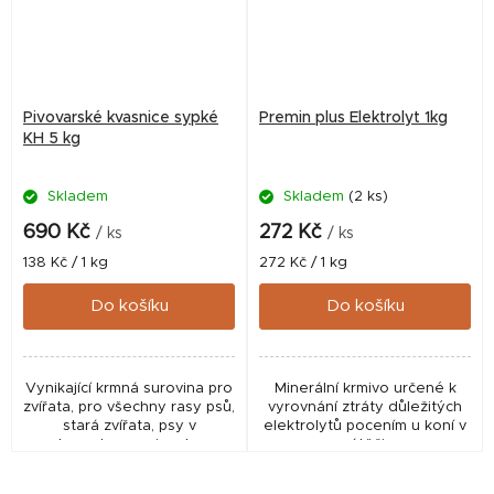
Pivovarské kvasnice sypké
Premin plus Elektrolyt 1kg
KH 5 kg
Skladem
Skladem
(2 ks)
690 Kč
272 Kč
/ ks
/ ks
Měrná
Měrná
138 Kč / 1 kg
272 Kč / 1 kg
cena:
cena:
Do košíku
Do košíku
Vynikající krmná surovina pro
Minerální krmivo určené k
zvířata, pro všechny rasy psů,
vyrovnání ztráty důležitých
stará zvířata, psy v
elektrolytů pocením u koní v
rekonvalescenci, nebo v
zátěži.
zátěži. Vynikající zdroj
bílkovin, vitamínů a