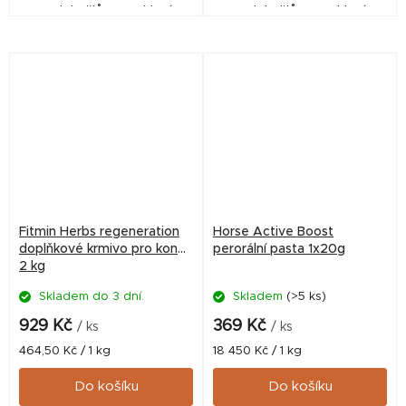
metabolitů a urychlení
metabolitů a urychlení
regenerace organismu koně
regenerace organismu koně
v období zvýšené a vysoké
v období zvýšené a vysoké
tréninkové zátěže.
tréninkové zátěže.
Fitmin Herbs regeneration
Horse Active Boost
doplňkové krmivo pro koně
perorální pasta 1x20g
2 kg
Skladem do 3 dní.
Skladem
(>5 ks)
929 Kč
369 Kč
/ ks
/ ks
Měrná
Měrná
464,50 Kč / 1 kg
18 450 Kč / 1 kg
cena:
cena:
Do košíku
Do košíku