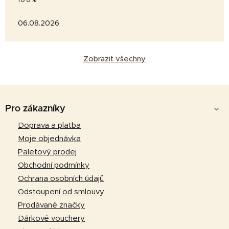
100%
06.08.2026
Zobrazit všechny
Z
á
Pro zákazníky
p
Doprava a platba
a
Moje objednávka
t
Paletový prodej
í
Obchodní podmínky
Ochrana osobních údajů
Odstoupení od smlouvy
Prodávané značky
Dárkové vouchery