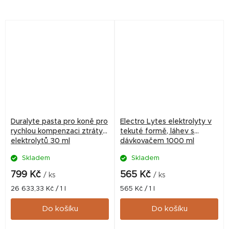
✅ Veterinární přípravek
zdraví.
schválený ÚSKVBL pod
číslem: 145–24/C Na toto...
Duralyte pasta pro koně pro
Electro Lytes elektrolyty v
rychlou kompenzaci ztráty
tekuté formě, láhev s
elektrolytů 30 ml
dávkovačem 1000 ml
Skladem
Skladem
799 Kč
565 Kč
/ ks
/ ks
Měrná
Měrná
26 633,33 Kč / 1 l
565 Kč / 1 l
cena:
cena:
Do košíku
Do košíku