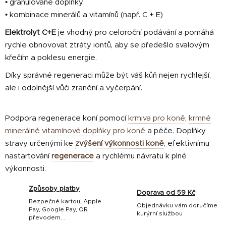
• granulované doplňky
• kombinace minerálů a vitamínů (např. C + E)
Elektrolyt C+E
je vhodný pro celoroční podávání a pomáhá
rychle obnovovat ztráty iontů, aby se předešlo svalovým
křečím a poklesu energie.
Díky správné regeneraci může být váš kůň nejen rychlejší,
ale i odolnější vůči zranění a vyčerpání.
Podpora regenerace koní pomocí
krmiva pro koně
,
krmné
minerálně vitamínové doplňky pro koně
a péče. Doplňky
stravy určenými ke
zvýšení výkonnosti koně
, efektivnímu
nastartování
regenerace
a rychlému návratu k plné
výkonnosti.
Způsoby platby
Doprava od 59 Kč
Bezpečné kartou, Apple
Objednávku vám doručíme
Pay, Google Pay, QR,
kurýrní službou
převodem...