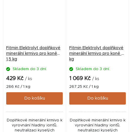
Fitmin Elektrolyt doplňkové
Fitmin Elektrolyt doplňkové
minerální krmivo pro koně
minerální krmivo pro koně 4
1,5 kg
kg
Skladem do 3 dní.
Skladem do 3 dní.
429 Kč
1 069 Kč
/ ks
/ ks
Měrná
Měrná
286 Kč / 1 kg
267,25 Kč / 1 kg
cena:
cena:
Do košíku
Do košíku
Doplňkové minerální krmivo k
Doplňkové minerální krmivo k
vyrovnání hladiny iontů,
vyrovnání hladiny iontů,
neutralizaci kyselých
neutralizaci kyselých