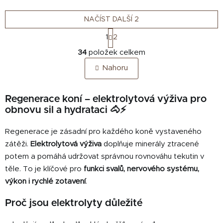
minerálních...
NAČÍST DALŠÍ 2
S
1
2
t
O
r
34
položek celkem
v
á
Nahoru
n
l
k
á
o
d
Regenerace koní – elektrolytová výživa pro
v
a
á
obnovu sil a hydrataci 🐴⚡
c
n
í
í
Regenerace je zásadní pro každého koně vystaveného
p
zátěži.
Elektrolytová výživa
doplňuje minerály ztracené
r
potem a pomáhá udržovat správnou rovnováhu tekutin v
v
k
těle. To je klíčové pro
funkci svalů, nervového systému,
y
výkon i rychlé zotavení
.
v
ý
Proč jsou elektrolyty důležité
p