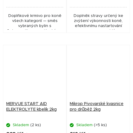
Doplňkové krmivo pro koně
Doplněk stravy určený ke
všech kategorií — směs
zvýšení výkonnosti koně,
vybraných bylin s
efektivnímu nastartování
Ostropestřcem mariánským a
regenerace a rychlému
biologicky účinných látek
návratu k plné výkonnosti.
přispívá k normální funkci
jater, podporuje imunitu a...
MERVUE START AID
Mikrop Pivovarské kvasnice
ELEKTROLYTE kbelík 2kg
pro drůběž 2kg
Skladem
(2 ks)
Skladem
(>5 ks)