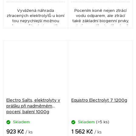
Vyvážená náhrada
Pocením koně nejen ztrácí
ztracených elektrolytů u koní
vodu odparem, ale ztrácí
tou nejrychlejší možnou
také základní biogenní prvky,
formou. Obsahuje sodík,
zejména sodík, draslík, vápník
draslík a hořčík k nahrazení
a hořčík. Pokud tyto prvky v
tělesných solí ztracených při
solích (známé jako
silném pocení...
elektrolyty)...
Electro Salts, elektrolyty v
Equistro Electrolyt 7 1200g
prášku při nadměrném
pocení, balení 1000g
Skladem
Skladem
(>5 ks)
923 Kč
1 562 Kč
/ ks
/ ks