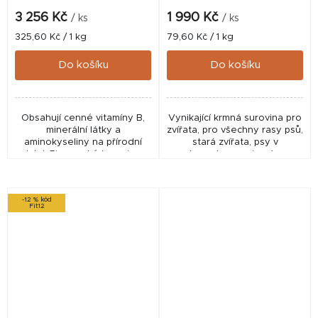
3 256 Kč
1 990 Kč
/ ks
/ ks
Měrná
Měrná
325,60 Kč / 1 kg
79,60 Kč / 1 kg
cena:
cena:
Do košíku
Do košíku
Obsahují cenné vitamíny B,
Vynikající krmná surovina pro
minerální látky a
zvířata, pro všechny rasy psů,
aminokyseliny na přírodní
stará zvířata, psy v
bázi. Pivovarské kvasnice
rekonvalescenci, nebo v
mohou pozitivně ovlivňovat
zátěži. Vynikající zdroj
trávení a metabolismus a
bílkovin, vitamínů a
zlepšit konverzi krmiva.
minerálních...
-12 % kód
Fit12