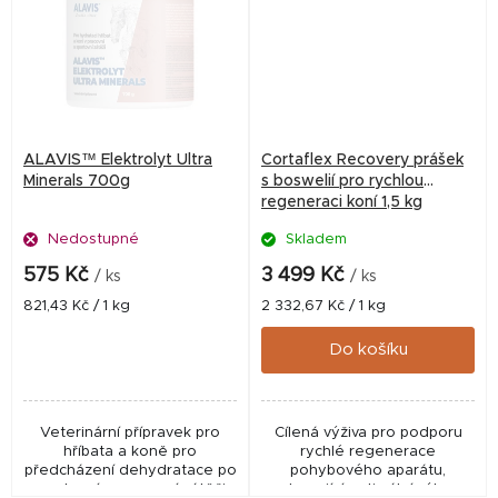
ALAVIS™ Elektrolyt Ultra
Cortaflex Recovery prášek
Minerals 700g
s boswelií pro rychlou
regeneraci koní 1,5 kg
Nedostupné
Skladem
575 Kč
3 499 Kč
/ ks
/ ks
Měrná
Měrná
821,43 Kč / 1 kg
2 332,67 Kč / 1 kg
cena:
cena:
Do košíku
Veterinární přípravek pro
Cílená výživa pro podporu
hříbata a koně pro
rychlé regenerace
předcházení dehydratace po
pohybového aparátu,
sportovní a pracovní zátěži.
podporující optimální výkon a