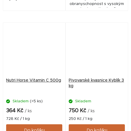
obranyschopnost s vysokým
obsahem vitamínu C
Nutri Horse Vitamin C 500g
Pivovarské kvasnice Kyblík 3
kg
Skladem
(>5 ks)
Skladem
364 Kč
750 Kč
/ ks
/ ks
Měrná
Měrná
728 Kč / 1 kg
250 Kč / 1 kg
cena:
cena:
Do košíku
Do košíku