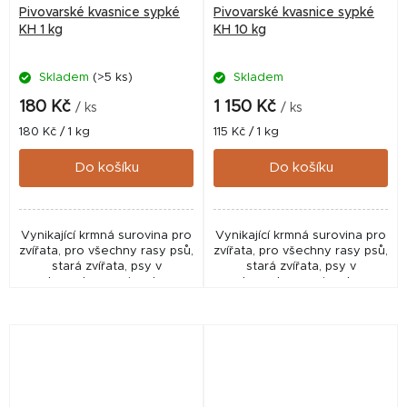
Pivovarské kvasnice sypké
Pivovarské kvasnice sypké
KH 1 kg
KH 10 kg
Skladem
(>5 ks)
Skladem
180 Kč
1 150 Kč
/ ks
/ ks
Měrná
Měrná
180 Kč / 1 kg
115 Kč / 1 kg
cena:
cena:
Do košíku
Do košíku
Vynikající krmná surovina pro
Vynikající krmná surovina pro
zvířata, pro všechny rasy psů,
zvířata, pro všechny rasy psů,
stará zvířata, psy v
stará zvířata, psy v
rekonvalescenci, nebo v
rekonvalescenci, nebo v
zátěži. Vynikající zdroj
zátěži. Vynikající zdroj
bílkovin, vitamínů a
bílkovin, vitamínů a
minerálních látek....
minerálních...