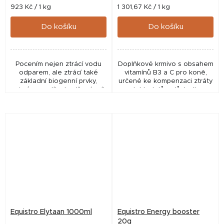
Měrná
Měrná
923 Kč / 1 kg
1 301,67 Kč / 1 kg
cena:
cena:
Do košíku
Do košíku
Pocením nejen ztrácí vodu
Doplňkové krmivo s obsahem
odparem, ale ztrácí také
vitamínů B3 a C pro koně,
základní biogenní prvky,
určené ke kompenzaci ztráty
zejména sodík, draslík, vápník
elektrolytů v důsledku
a hořčík. Pokud tyto prvky v
silného pocení po fyzické
solích (známé jako
zátěži.
elektrolyty)...
Equistro Elytaan 1000ml
Equistro Energy booster
20g