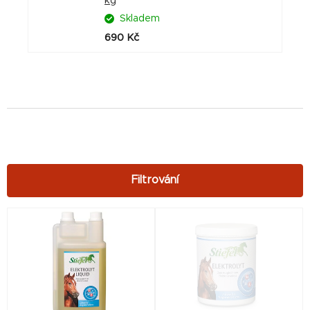
kg
Skladem
690 Kč
V
ý
p
i
s