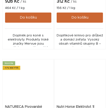
928 Kč
312 Kč
/ ks
/ ks
Měrná
Měrná
464 Kč / 1 kg
156 Kč / 1 kg
cena:
cena:
Do košíku
Do košíku
Doplněk pro koně s
Doplňkové krmivo pro drůbež
elektrolyty. Produkty Irské
a domácí zvířata. Vysoký
značky Mervue jsou
obsah vitamínů skupiny B –
používány, po celém světě,
podpora imunity,
pro koně ve vysoké
metabolismu a vitality zvířat.
výkonnosti i pro udržení
jejich dobrého zdraví.
Novinka
-5 % kód Fit5
NATURECA Pivovarské
Nutri Horse Elektrolyt 1l