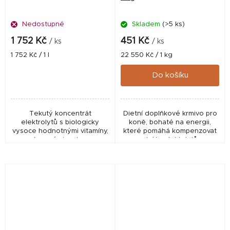
Nedostupné
Skladem
(>5 ks)
1 752 Kč
451 Kč
/ ks
/ ks
Měrná
Měrná
1 752 Kč / 1 l
22 550 Kč / 1 kg
cena:
cena:
Do košíku
Tekutý koncentrát
Dietní doplňkové krmivo pro
elektrolytů s biologicky
koně, bohaté na energii,
vysoce hodnotnými vitamíny,
které pomáhá kompenzovat
stopovými prvky a
ztrátu elektolytů
aminokyselinami pro rychlejší
způsobenou intenzivním
regeneraci koní.
pocením.