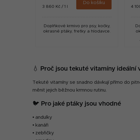
Do košíku
Měrná
Měr
3 860 Kč / 1 l
4 100
cena:
cena
Doplňkové krmivo pro psy, kočky,
Do
okrasné ptáky, fretky a hlodavce.
ok
pod
💧 Proč jsou tekuté vitamíny ideální
Tekuté vitamíny se snadno dávkují přímo do pitné
měnit jejich běžnou krmnou rutinu.
🐦 Pro jaké ptáky jsou vhodné
• andulky
• kanáři
• zebřičky