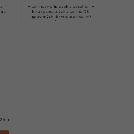
y,
Vitamínový přípravek s obsahem v
ém a
tuku rozpustných vitamínů D3,
upravených do vodorozpustné
formy.
2 ks)