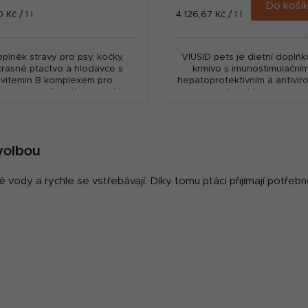
Do koší
ná
Měrná
 Kč / 1 l
4 126,67 Kč / 1 l
:
cena:
plněk stravy pro psy, kočky,
VIUSID pets je dietní doplň
rasné ptactvo a hlodavce s
krmivo s imunostimulačním
vitemin B komplexem pro
hepatoprotektivním a antivir
poru zdravé srstí, nervového
charakterem.
systému a metabolismu.
O
v
 volbou
l
á
 vody a rychle se vstřebávají. Díky tomu ptáci přijímají potřeb
d
a
c
í
p
r
v
k