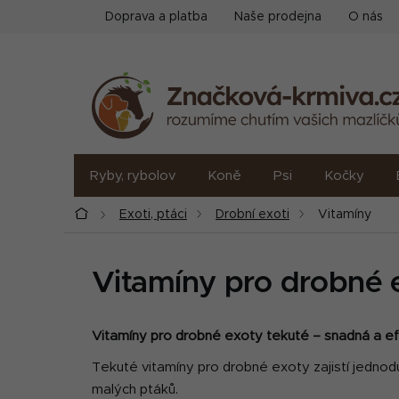
Přejít
Doprava a platba
Naše prodejna
O nás
na
obsah
Ryby, rybolov
Koně
Psi
Kočky
Domů
Exoti, ptáci
Drobní exoti
Vitamíny
Vitamíny pro drobné 
Vitamíny pro drobné exoty tekuté – snadná a ef
Tekuté vitamíny pro drobné exoty zajistí jednoduch
malých ptáků.