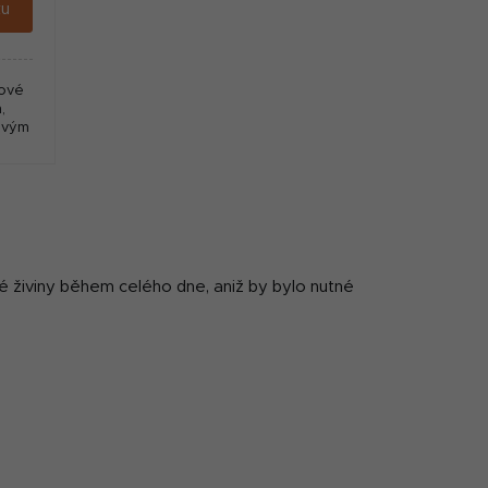
ku
kové
,
ovým
né živiny během celého dne, aniž by bylo nutné