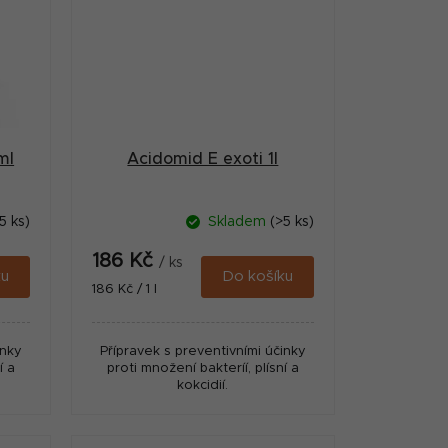
ml
Acidomid E exoti 1l
5 ks)
Skladem
(>5 ks)
186 Kč
/ ks
ku
Do košíku
Měrná
186 Kč / 1 l
cena:
inky
Přípravek s preventivními účinky
í a
proti množení bakteríí, plísní a
kokcidií.