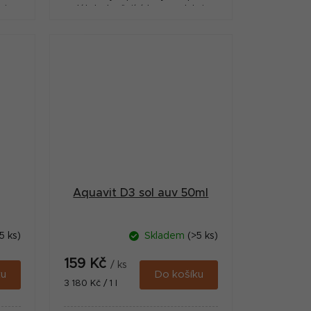
ci
látek zlepšujících reprodukci
ptactva ve Vašem chovu.
Aquavit D3 sol auv 50ml
5 ks)
Skladem
(>5 ks)
159 Kč
/ ks
ku
Do košíku
Měrná
3 180 Kč / 1 l
cena: