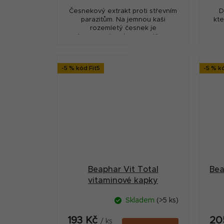
Česnekový extrakt proti střevním
D
parazitům. Na jemnou kaši
kte
rozemletý česnek je
zhomogenizován ve vodě pro
jednoduché použití v chovu.
-5 % kód Fit5
-5 % k
Beaphar Vit Total
Bea
vitaminové kapky
pes,kočka 50ml
Skladem
(>5 ks)
193 Kč
20
/ ks