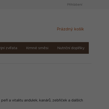
Přihlášení
Nákupní
Prázdný košík
košík
ijní zvířata
Krmné směsi
Nutriční doplňky
Sůl solné
eří a vitalitu andulek, kanárů, zebřiček a dalších