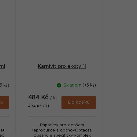
0ml
Karnivit pro exoty 1l
5 ks)
Skladem
(>5 ks)
484 Kč
/ ks
ku
Do košíku
Měrná
484 Kč / 1 l
cena:
Přípravek pro zlepšení
at.
reprodukce a odchovu ptáčat.
ex
Obsahuje specifický komplex