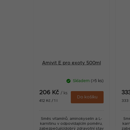
Amivit E pro exoty 500ml
Skladem
(>5 ks)
206 Kč
33
/ ks
Do košíku
Měrná
Měr
412 Kč / 1 l
333 K
cena:
cena
Směs vitamínů, aminokyselin a L-
Smě
karnitinu v odpovídajícím poměru,
kar
zabezpečujícídobrý zdravotní stav
zabe