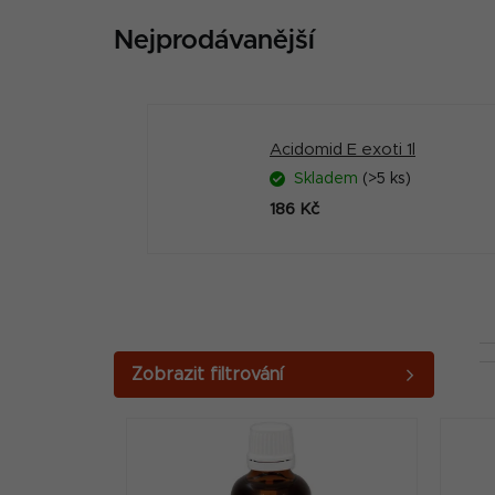
Nejprodávanější
Acidomid E exoti 1l
Skladem
(>5 ks)
186 Kč
P
o
V
s
ý
t