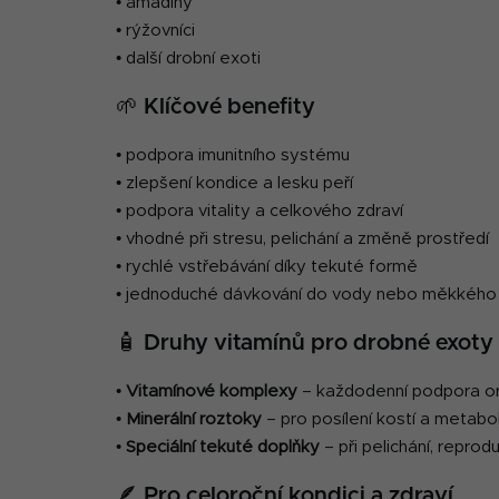
• amadiny
• rýžovníci
• další drobní exoti
🌱 Klíčové benefity
• podpora imunitního systému
• zlepšení kondice a lesku peří
• podpora vitality a celkového zdraví
• vhodné při stresu, pelichání a změně prostředí
• rychlé vstřebávání díky tekuté formě
• jednoduché dávkování do vody nebo měkkého
🧴 Druhy vitamínů pro drobné exoty
•
Vitamínové komplexy
– každodenní podpora o
•
Minerální roztoky
– pro posílení kostí a metabol
•
Speciální tekuté doplňky
– při pelichání, reprod
🪶 Pro celoroční kondici a zdraví