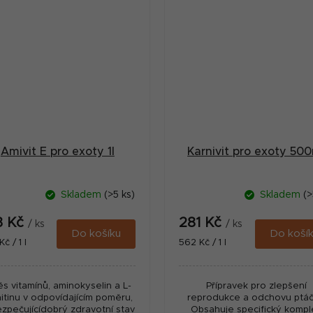
Amivit E pro exoty 1l
Karnivit pro exoty 50
Skladem
(>5 ks)
Skladem
(>
3 Kč
281 Kč
/ ks
/ ks
Do košíku
Do koší
ná
Měrná
č / 1 l
562 Kč / 1 l
:
cena:
s vitamínů, aminokyselin a L-
Přípravek pro zlepšení
nitinu v odpovídajícím poměru,
reprodukce a odchovu ptáč
zpečujícídobrý zdravotní stav
Obsahuje specifický kompl