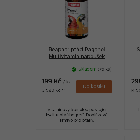
p
r
i
a
s
n
p
n
r
í
Beaphar ptáci Paganol
S
o
p
Multivitamin papoušek
d
50ml
a
Skladem
(>5 ks)
u
n
199 Kč
29
k
/ ks
e
Do košíku
Měrná
Měr
3 980 Kč / 1 l
14 90
t
cena:
cena
l
ů
Vitamínový komplex posilující
kvalitu ptačího peří. Doplňkové
krmivo pro ptáky.