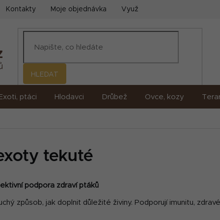
Kontakty
Moje objednávka
Využití umělé inteligence (AI)
HLEDAT
Exoti, ptáci
Hlodavci
Drůbež
Ovce, kozy
Terar
exoty tekuté
ektivní podpora zdraví ptáků
ý způsob, jak doplnit důležité živiny. Podporují imunitu, zdravé p