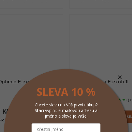
 podporu funkce imunitního
látek zlepšujících reproduk
systému
ptactva ve Vašem chovu.
Optimin E exoti 500ml
Optimin E exoti 1l
SLEVA 10 %
Momentálně
Skladem
(>
nedostupné
Chcete slevu na Váš první nákup?
Stačí vyplnit e-mailovou adresu a
7 Kč
184 Kč
/ ks
/ ks
jméno a sleva je Vaše.
Do koší
ná
Měrná
č / 1 l
184 Kč / 1 l
:
cena: