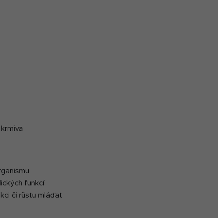
y
v
ý
p
i
s
u
 krmiva
rganismu
ických funkcí
ukci či růstu mláďat