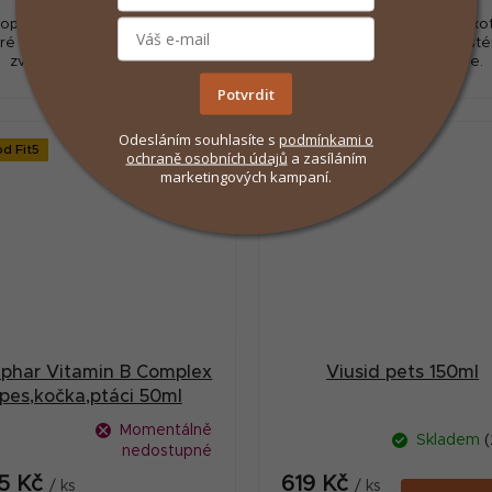
oplňkové krmivo pro exoty,
Doplňkové krmivo pro exot
ré podpoří imunitní systém a
které podpoří imunitní syst
zvýší užitkovost zvěře.
zvýší užitkovost zvěře.
Potvrdit
Odesláním souhlasíte s
podmínkami
o
ód Fit5
ochraně osobních údajů
a zasíláním
marketingových kampaní.
phar Vitamin B Complex
Viusid pets 150ml
pes,kočka,ptáci 50ml
Momentálně
Skladem
(
nedostupné
5 Kč
619 Kč
/ ks
/ ks