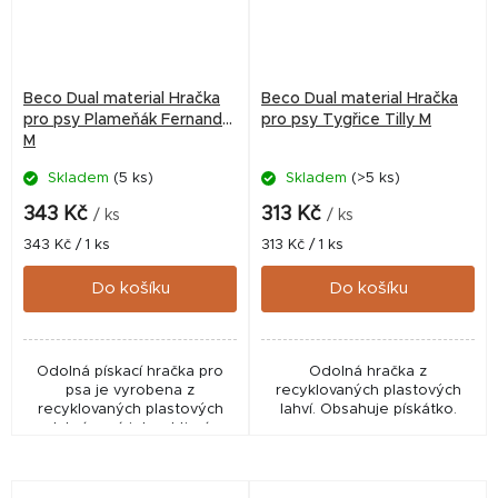
Beco Dual material Hračka
Beco Dual material Hračka
pro psy Plameňák Fernando
pro psy Tygřice Tilly M
M
Skladem
(5 ks)
Skladem
(>5 ks)
343 Kč
313 Kč
/ ks
/ ks
Měrná
Měrná
343 Kč / 1 ks
313 Kč / 1 ks
cena:
cena:
Do košíku
Do košíku
Odolná pískací hračka pro
Odolná hračka z
psa je vyrobena z
recyklovaných plastových
recyklovaných plastových
lahví. Obsahuje pískátko.
lahví a má interaktivní
squeeker - pískátko.