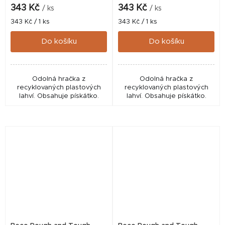
343 Kč
343 Kč
/ ks
/ ks
Měrná
Měrná
343 Kč / 1 ks
343 Kč / 1 ks
cena:
cena:
Do košíku
Do košíku
Odolná hračka z
Odolná hračka z
recyklovaných plastových
recyklovaných plastových
lahví. Obsahuje pískátko.
lahví. Obsahuje pískátko.