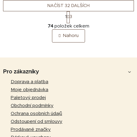
NAČÍST 32 DALŠÍCH
S
1
3
t
O
r
74
položek celkem
v
á
Nahoru
n
l
k
á
o
d
v
a
á
Z
c
n
á
í
Pro zákazníky
í
p
p
Doprava a platba
r
a
Moje objednávka
v
t
k
Paletový prodej
y
í
Obchodní podmínky
v
Ochrana osobních údajů
ý
Odstoupení od smlouvy
p
Prodávané značky
i