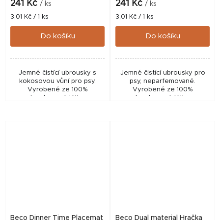
241 Kč
241 Kč
/ ks
/ ks
Měrná
Měrná
3,01 Kč / 1 ks
3,01 Kč / 1 ks
cena:
cena:
Do košíku
Do košíku
Jemné čistící ubrousky s
Jemné čistící ubrousky pro
kokosovou vůní pro psy.
psy, neparfemované.
Vyrobené ze 100%
Vyrobené ze 100%
bambusové látky.
bambusové látky.
Beco Dinner Time Placemat
Beco Dual material Hračka