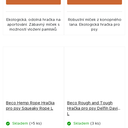
Ekologická, odolná hračka na
Robustní míček z konopného
aportování. Zábavný míček s
lana. Ekologická hračka pro
možností vložení pamlsků.
psy.
Beco Hemp Rope Hračka
Beco Rough and Tough
pro psy Squeaky Rope L
Hračka pro psy Delfín David
L
Skladem
(>5 ks)
Skladem
(3 ks)