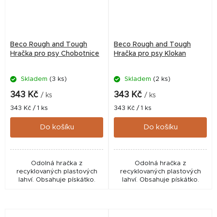
Beco Rough and Tough
Beco Rough and Tough
Hračka pro psy Chobotnice
Hračka pro psy Klokan
Skladem
(3 ks)
Skladem
(2 ks)
343 Kč
343 Kč
/ ks
/ ks
Měrná
Měrná
343 Kč / 1 ks
343 Kč / 1 ks
cena:
cena:
Do košíku
Do košíku
Odolná hračka z
Odolná hračka z
recyklovaných plastových
recyklovaných plastových
lahví. Obsahuje pískátko.
lahví. Obsahuje pískátko.