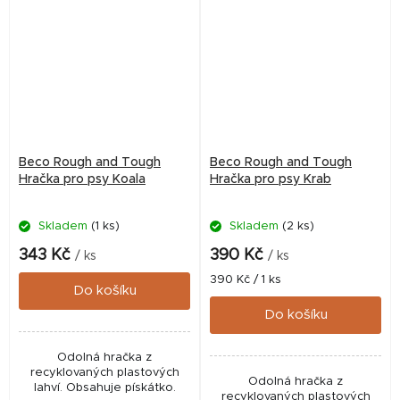
Beco Rough and Tough
Beco Rough and Tough
Hračka pro psy Koala
Hračka pro psy Krab
Skladem
(1 ks)
Skladem
(2 ks)
343 Kč
390 Kč
/ ks
/ ks
Měrná
390 Kč / 1 ks
Do košíku
cena:
Do košíku
Odolná hračka z
recyklovaných plastových
Odolná hračka z
lahví. Obsahuje pískátko.
recyklovaných plastových