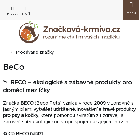
Přejít
Nákup
na
obsah
košík
Prodávané značky
BeCo
🐾
BECO – ekologické a zábavné produkty pro
domácí mazlíčky
Značka
BECO
(Beco Pets) vznikla v roce
2009
v Londýně s
jasným cílem:
vytvářet udržitelné, inovativní a hravé produkty
pro psy a kočky
, které pomohou zvířatům žít zdravěji a
zároveň sníží ekologickou stopu spojenou s jejich chovem.
♻️
Co BECO nabízí: