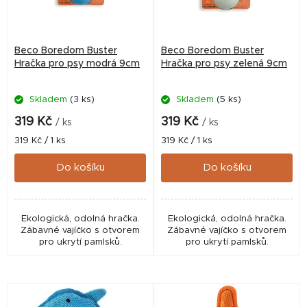
s
p
r
Beco Boredom Buster
Beco Boredom Buster
o
Hračka pro psy modrá 9cm
Hračka pro psy zelená 9cm
d
Skladem
(3 ks)
Skladem
(5 ks)
u
k
319 Kč
319 Kč
/ ks
/ ks
t
Měrná
Měrná
319 Kč / 1 ks
319 Kč / 1 ks
cena:
cena:
ů
Do košíku
Do košíku
Ekologická, odolná hračka.
Ekologická, odolná hračka.
Zábavné vajíčko s otvorem
Zábavné vajíčko s otvorem
pro ukrytí pamlsků.
pro ukrytí pamlsků.