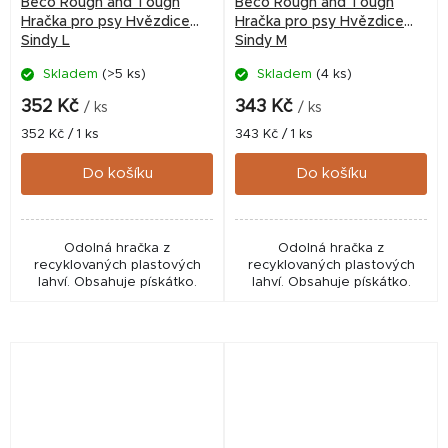
Beco Rough and Tough
Beco Rough and Tough
Hračka pro psy Hvězdice
Hračka pro psy Hvězdice
Sindy L
Sindy M
Skladem
(>5 ks)
Skladem
(4 ks)
352 Kč
343 Kč
/ ks
/ ks
Měrná
Měrná
352 Kč / 1 ks
343 Kč / 1 ks
cena:
cena:
Do košíku
Do košíku
Odolná hračka z
Odolná hračka z
recyklovaných plastových
recyklovaných plastových
lahví. Obsahuje pískátko.
lahví. Obsahuje pískátko.