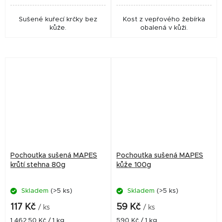
Sušené kuřecí krčky bez
Kost z vepřového žebírka
kůže.
obalená v kůži.
Pochoutka sušená MAPES
Pochoutka sušená MAPES
krůtí stehna 80g
kůže 100g
Skladem
(>5 ks)
Skladem
(>5 ks)
117 Kč
59 Kč
/ ks
/ ks
Měrná
Měrná
1 462,50 Kč / 1 kg
590 Kč / 1 kg