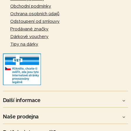
y
í
Obchodní podmínky
v
Ochrana osobních údajů
ý
Odstoupení od smlouvy
p
Prodávané značky
i
Dárkové vouchery
s
u
Tipy na dárky
Další informace
Naše prodejna