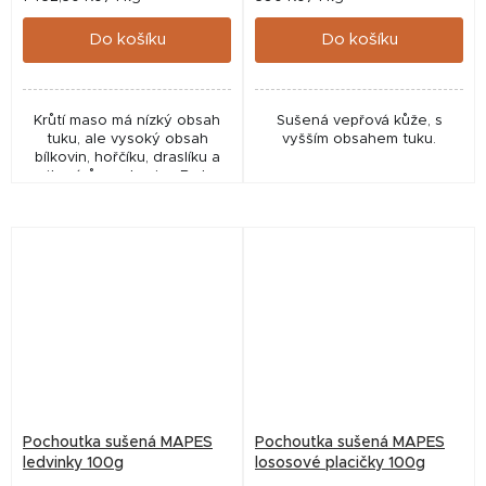
cena:
cena:
Do košíku
Do košíku
Krůtí maso má nízký obsah
Sušená vepřová kůže, s
tuku, ale vysoký obsah
vyšším obsahem tuku.
bílkovin, hořčíku, draslíku a
vitamínů ze skupiny B. Je
vhodné pro každého psa.
Pochoutka sušená MAPES
Pochoutka sušená MAPES
ledvinky 100g
lososové placičky 100g