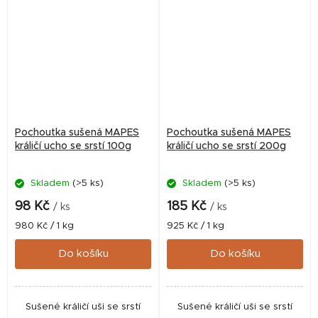
Pochoutka sušená MAPES
Pochoutka sušená MAPES
králičí ucho se srstí 100g
králičí ucho se srstí 200g
Skladem
(>5 ks)
Skladem
(>5 ks)
98 Kč
185 Kč
/ ks
/ ks
Měrná
Měrná
980 Kč / 1 kg
925 Kč / 1 kg
cena:
cena:
Do košíku
Do košíku
Sušené králičí uši se srstí
Sušené králičí uši se srstí