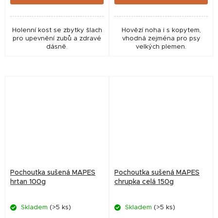
Holenní kost se zbytky šlach
Hovězí noha i s kopytem,
pro upevnění zubů a zdravé
vhodná zejména pro psy
dásně.
velkých plemen.
Pochoutka sušená MAPES
Pochoutka sušená MAPES
hrtan 100g
chrupka celá 150g
Skladem
(>5 ks)
Skladem
(>5 ks)