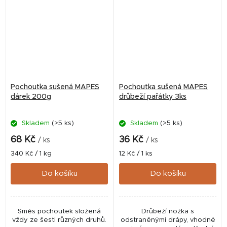
Pochoutka sušená MAPES
Pochoutka sušená MAPES
dárek 200g
drůbeží pařátky 3ks
Skladem
(>5 ks)
Skladem
(>5 ks)
68 Kč
36 Kč
/ ks
/ ks
Měrná
Měrná
340 Kč / 1 kg
12 Kč / 1 ks
cena:
cena:
Do košíku
Do košíku
Směs pochoutek složená
Drůbeží nožka s
vždy ze šesti různých druhů.
odstraněnými drápy, vhodné