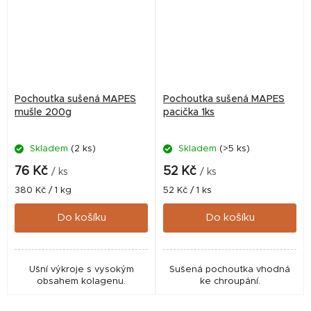
Pochoutka sušená MAPES
Pochoutka sušená MAPES
mušle 200g
pacička 1ks
Skladem
(2 ks)
Skladem
(>5 ks)
76 Kč
52 Kč
/ ks
/ ks
Měrná
Měrná
380 Kč / 1 kg
52 Kč / 1 ks
cena:
cena:
Do košíku
Do košíku
Ušní výkroje s vysokým
Sušená pochoutka vhodná
obsahem kolagenu.
ke chroupání.