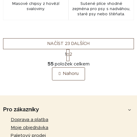
Masové chipsy z hovězí
Sušené plíce vhodné
svaloviny.
zejména pro psy s nadváhou,
staré psy nebo štěňata.
NAČÍST 23 DALŠÍCH
S
1
2
t
O
r
55
položek celkem
v
á
Nahoru
n
l
k
á
o
d
v
a
á
Z
c
n
á
í
Pro zákazníky
í
p
p
Doprava a platba
r
a
Moje objednávka
v
t
k
Paletový prodej