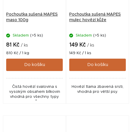
Pochoutka sušená MAPES
Pochoutka sušená MAPES
maso 100g
mulec hovězí kůže
Skladem
(>5 ks)
Skladem
(>5 ks)
81 Kč
149 Kč
/ ks
/ ks
Měrná
Měrná
810 Kč / 1 kg
149 Kč / 1 ks
cena:
cena:
Do košíku
Do košíku
Čistá hovězí svalovina s
Hovězí tlama zbavená srsti,
vysokým obsahem bílkovin
vhodná pro větší psy.
vhodná pro všechny typy
psů.