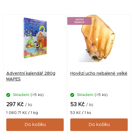
V
Velmi
žádané
ý
p
i
s
p
r
Adventní kalendář 280g
Hovězí ucho nebalené velké
o
MAPES
d
Skladem
(>5 ks)
Skladem
(>5 ks)
u
k
297 Kč
53 Kč
/ ks
/ ks
t
Měrná
Měrná
1 060,71 Kč / 1 kg
53 Kč / 1 ks
cena:
cena:
ů
Do košíku
Do košíku