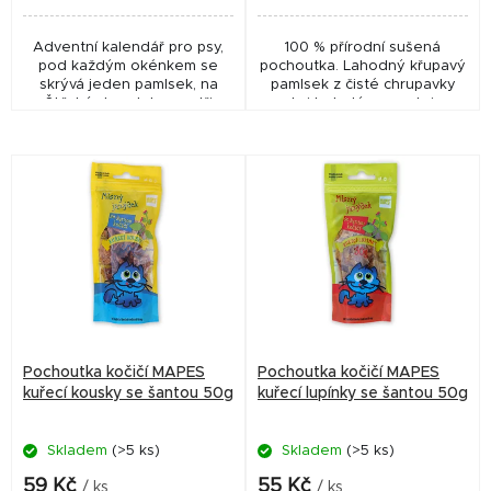
Adventní kalendář pro psy,
100 % přírodní sušená
pod každým okénkem se
pochoutka. Lahodný křupavý
skrývá jeden pamlsek, na
pamlsek z čisté chrupavky
Štědrý den dokonce tři
velmi bohatý na proteiny.
pamlsky.
Obsahuje kolagen, vápník,
elestin a fosfor. Vhodné jako
pamlsek nebo odměna...
Pochoutka kočičí MAPES
Pochoutka kočičí MAPES
kuřecí kousky se šantou 50g
kuřecí lupínky se šantou 50g
Skladem
(>5 ks)
Skladem
(>5 ks)
59 Kč
55 Kč
/ ks
/ ks