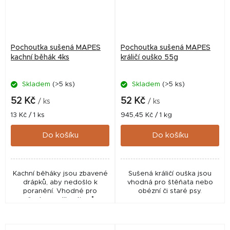
Pochoutka sušená MAPES
Pochoutka sušená MAPES
kachní běhák 4ks
králičí ouško 55g
Skladem
(>5 ks)
Skladem
(>5 ks)
52 Kč
52 Kč
/ ks
/ ks
Měrná
Měrná
13 Kč / 1 ks
945,45 Kč / 1 kg
cena:
cena:
Do košíku
Do košíku
Kachní běháky jsou zbavené
Sušená králičí ouška jsou
drápků, aby nedošlo k
vhodná pro štěňata nebo
poranění. Vhodné pro
obézní či staré psy.
všechny velikosti psů.