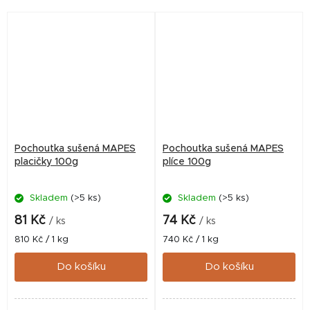
Pochoutka sušená MAPES
Pochoutka sušená MAPES
placičky 100g
plíce 100g
Skladem
(>5 ks)
Skladem
(>5 ks)
81 Kč
74 Kč
/ ks
/ ks
Měrná
Měrná
810 Kč / 1 kg
740 Kč / 1 kg
cena:
cena:
Do košíku
Do košíku