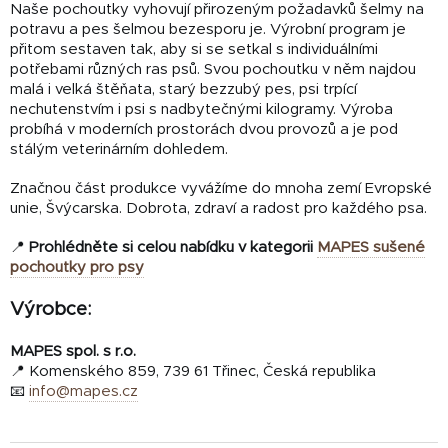
Naše pochoutky vyhovují přirozeným požadavků šelmy na
potravu a pes šelmou bezesporu je. Výrobní program je
přitom sestaven tak, aby si se setkal s individuálními
potřebami různých ras psů. Svou pochoutku v něm najdou
malá i velká štěňata, starý bezzubý pes, psi trpící
nechutenstvím i psi s nadbytečnými kilogramy. Výroba
probíhá v moderních prostorách dvou provozů a je pod
stálým veterinárním dohledem.
Značnou část produkce vyvážíme do mnoha zemí Evropské
unie, Švýcarska. Dobrota, zdraví a radost pro každého psa.
📍
Prohlédněte si celou nabídku v kategorii
MAPES sušené
pochoutky pro psy
Výrobce:
MAPES spol. s r.o.
📍 Komenského 859, 739 61 Třinec, Česká republika
📧
info@mapes.cz