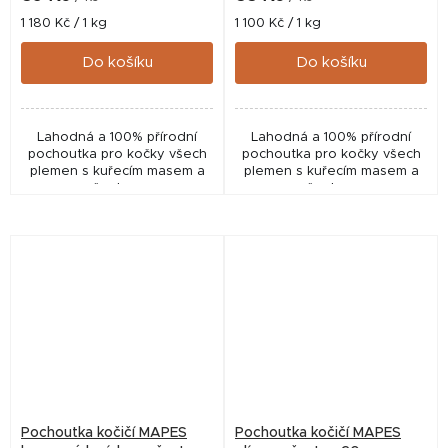
Měrná
Měrná
1 180 Kč / 1 kg
1 100 Kč / 1 kg
cena:
cena:
Do košíku
Do košíku
Lahodná a 100% přírodní
Lahodná a 100% přírodní
pochoutka pro kočky všech
pochoutka pro kočky všech
plemen s kuřecím masem a
plemen s kuřecím masem a
šantou.
šantou.
Pochoutka kočičí MAPES
Pochoutka kočičí MAPES