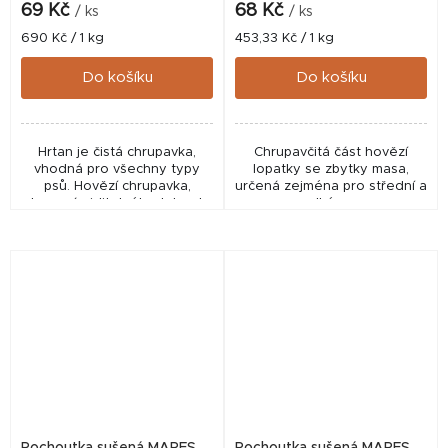
69 Kč
68 Kč
/ ks
/ ks
Měrná
Měrná
690 Kč / 1 kg
453,33 Kč / 1 kg
cena:
cena:
Do košíku
Do košíku
Hrtan je čistá chrupavka,
Chrupavčitá část hovězí
vhodná pro všechny typy
lopatky se zbytky masa,
psů. Hovězí chrupavka,
určená zejména pro střední a
zbavená viditelného tuku. Je
velké psy.
vhodný pro všechny druhy
psů.
Pochoutka sušená MAPES
Pochoutka sušená MAPES