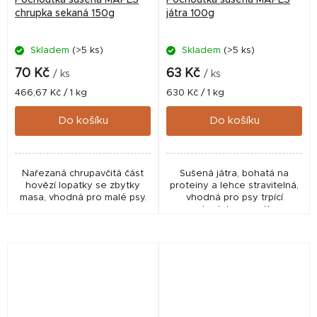
chrupka sekaná 150g
játra 100g
Skladem
(>5 ks)
Skladem
(>5 ks)
70 Kč
63 Kč
/ ks
/ ks
Měrná
Měrná
466,67 Kč / 1 kg
630 Kč / 1 kg
cena:
cena:
Do košíku
Do košíku
Nařezaná chrupavčitá část
Sušená játra, bohatá na
hovězí lopatky se zbytky
proteiny a lehce stravitelná,
masa, vhodná pro malé psy.
vhodná pro psy trpící
chudokrevností.