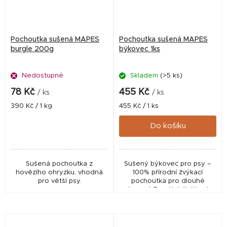
Pochoutka sušená MAPES
Pochoutka sušená MAPES
burgle 200g
býkovec 1ks
Nedostupné
Skladem
(>5 ks)
78 Kč
455 Kč
/ ks
/ ks
Měrná
Měrná
390 Kč / 1 kg
455 Kč / 1 ks
cena:
cena:
Do košíku
Sušená pochoutka z
Sušený býkovec pro psy –
hovězího ohryzku, vhodná
100% přírodní žvýkací
pro větší psy.
pochoutka pro dlouhé
zabavení. Pomáhá čistit zuby
a uspokojit potřebu kousání.