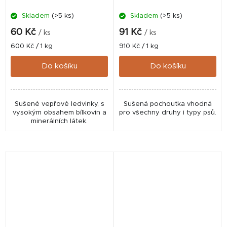
Skladem
(>5 ks)
Skladem
(>5 ks)
60 Kč
91 Kč
/ ks
/ ks
Měrná
Měrná
600 Kč / 1 kg
910 Kč / 1 kg
cena:
cena:
Do košíku
Do košíku
Sušené vepřové ledvinky, s
Sušená pochoutka vhodná
vysokým obsahem bílkovin a
pro všechny druhy i typy psů.
minerálních látek.