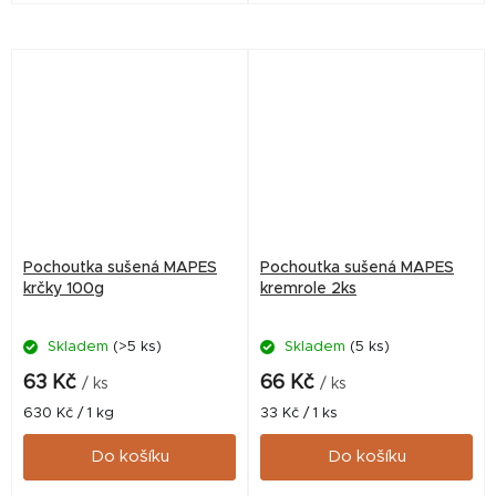
Pochoutka sušená MAPES
Pochoutka sušená MAPES
krčky 100g
kremrole 2ks
Skladem
(>5 ks)
Skladem
(5 ks)
63 Kč
66 Kč
/ ks
/ ks
Měrná
Měrná
630 Kč / 1 kg
33 Kč / 1 ks
cena:
cena:
Do košíku
Do košíku