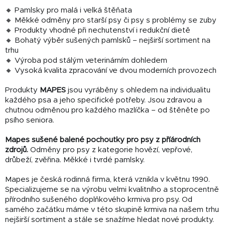
🔸 Pamlsky pro malá i velká štěňata
🔸 Měkké odměny pro starší psy či psy s problémy se zuby
🔸 Produkty vhodné při nechutenství i redukční dietě
🔸 Bohatý výběr sušených pamlsků – nejširší sortiment na
trhu
🔸 Výroba pod stálým veterinárním dohledem
🔸 Vysoká kvalita zpracování ve dvou moderních provozech
Produkty
MAPES
jsou vyráběny s ohledem na individualitu
každého psa a jeho specifické potřeby. Jsou zdravou a
chutnou odměnou pro každého mazlíčka – od štěněte po
psího seniora.
Mapes sušené balené pochoutky pro psy z příárodních
zdrojů.
Odměny pro psy z kategorie hovězí, vepřové,
drůbeží, zvěřina. Měkké i tvrdé pamlsky.
Mapes je česká rodinná firma, která vznikla v květnu 1990.
Specializujeme se na výrobu velmi kvalitního a stoprocentně
přírodního sušeného doplňkového krmiva pro psy. Od
samého začátku máme v této skupině krmiva na našem trhu
nejširší sortiment a stále se snažíme hledat nové produkty.