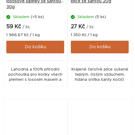
lososové lupínky se šantou
plíce se šantou 20g
30g
Skladem
(>5 ks)
Skladem
(5 ks)
59 Kč
27 Kč
/ ks
/ ks
Měrná
Měrná
1 966,67 Kč / 1 kg
1 350 Kč / 1 kg
cena:
cena:
Do košíku
Do košíku
Lahodná a 100% přírodní
Krájené čerstvé plíce sušené
pochoutka pro kočky všech
teplým, čistým vzduchem,
plemen s lososím masem a
řidána snítka šanty kočičí.
šantou.