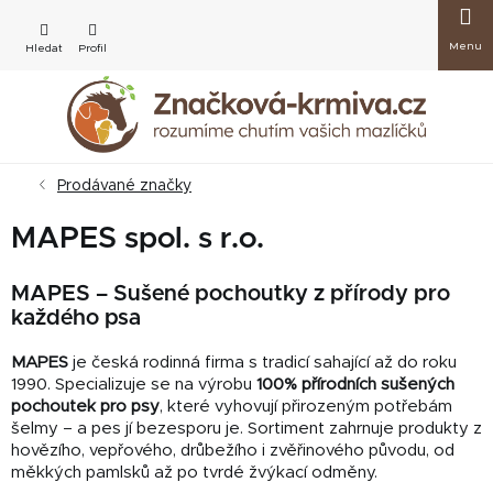
Přejít
Nákup
na
obsah
košík
Prodávané značky
MAPES spol. s r.o.
MAPES – Sušené pochoutky z přírody pro
každého psa
MAPES
je česká rodinná firma s tradicí sahající až do roku
1990. Specializuje se na výrobu
100% přírodních sušených
pochoutek pro psy
, které vyhovují přirozeným potřebám
šelmy – a pes jí bezesporu je. Sortiment zahrnuje produkty z
hovězího, vepřového, drůbežího i zvěřinového původu, od
měkkých pamlsků až po tvrdé žvýkací odměny.