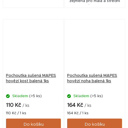
zejména pro malá a střední
plemena.
Pochoutka sušená MAPES
Pochoutka sušená MAPES
hovězí kost balená 1ks
hovězí noha balená 1ks
Skladem
(>5 ks)
Skladem
(>5 ks)
110 Kč
164 Kč
/ ks
/ ks
Měrná
Měrná
110 Kč / 1 ks
164 Kč / 1 ks
cena:
cena:
Do košíku
Do košíku