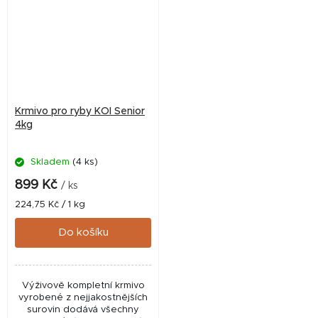
Krmivo pro ryby KOI Senior
4kg
Skladem
(4 ks)
899 Kč
/ ks
Měrná
224,75 Kč / 1 kg
cena:
Do košíku
Výživově kompletní krmivo
vyrobené z nejjakostnějších
surovin dodává všechny