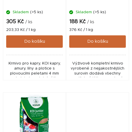
d
Skladem
(>5 ks)
Skladem
(>5 ks)
u
k
305 Kč
188 Kč
/ ks
/ ks
t
Měrná
Měrná
203,33 Kč / 1 kg
376 Kč / 1 kg
cena:
cena:
ů
Do košíku
Do košíku
Krmivo pro kapry, KOI kapry,
Výživově kompletní krmivo
amury, líny a plotice s
vyrobené z nejjakostnějších
plovoucími peletami 4 mm
surovin dodává všechny
poskytuje kompletní výživu
potřebné látky pro zdraví
pro zdravý růst a vitalitu ryb.
růst, zvýšení imunity a krásné
Díky obsahu Spiruliny,
vybarvení. Receptura je
kvalitních...
vytvořena přímo pro...