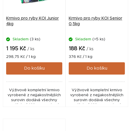
Krmivo pro ryby KOI Junior
Krmivo pro ryby KOI Senior
4kg
0,5kg
Skladem
(3 ks)
Skladem
(>5 ks)
1 195 Kč
188 Kč
/ ks
/ ks
Měrná
Měrná
298,75 Kč / 1 kg
376 Kč / 1 kg
cena:
cena:
Do košíku
Do košíku
Výživově kompletní krmivo
Výživově kompletní krmivo
vyrobené z nejjakostnějších
vyrobené z nejjakostnějších
surovin dodává všechny
surovin dodává všechny
potřebné látky pro zdraví
potřebné látky pro zdraví,
růst, zvýšení imunity a krásné
růst, zvýšení imunity a krásné
vybarvení. Receptura je
vybarvení. Receptura je
vytvořena přímo pro...
vytvořena přímo...