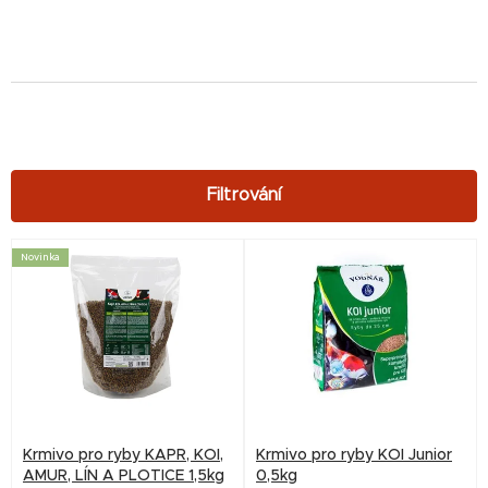
V
Novinka
ý
p
i
s
p
r
Krmivo pro ryby KAPR, KOI,
Krmivo pro ryby KOI Junior
o
AMUR, LÍN A PLOTICE 1,5kg
0,5kg