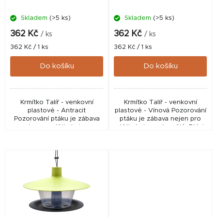
d
Skladem
(>5 ks)
Skladem
(>5 ks)
u
k
362 Kč
362 Kč
/ ks
/ ks
t
Měrná
Měrná
362 Kč / 1 ks
362 Kč / 1 ks
cena:
cena:
ů
Do košíku
Do košíku
Krmítko Talíř - venkovní
Krmítko Talíř - venkovní
plastové - Antracit
plastové - Vínová Pozorování
Pozorování ptáku je zábava
ptáku je zábava nejen pro
nejen pro děti ale i pro
děti ale i pro dospělé. Ptáci
dospělé. Ptáci jsou navíc
jsou navíc užiteční společníci
užiteční společníci - pomáhají
- pomáhají zbavit se
zbavit se nepříjemných...
nepříjemných...