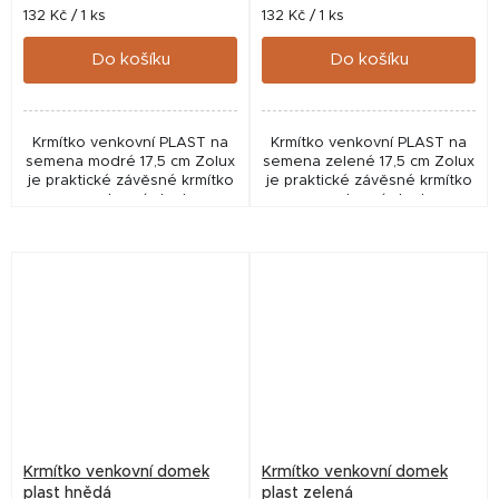
Měrná
Měrná
132 Kč / 1 ks
132 Kč / 1 ks
cena:
cena:
Do košíku
Do košíku
Krmítko venkovní PLAST na
Krmítko venkovní PLAST na
semena modré 17,5 cm Zolux
semena zelené 17,5 cm Zolux
je praktické závěsné krmítko
je praktické závěsné krmítko
pro venkovní ptactvo,
pro venkovní ptactvo,
vhodné pro podávání semen
vhodné pro podávání semen
a krmítkových směsí. Díky
a krmítkových směsí. Díky
ochranné stříšce,...
ochranné stříšce,...
Krmítko venkovní domek
Krmítko venkovní domek
plast hnědá
plast zelená