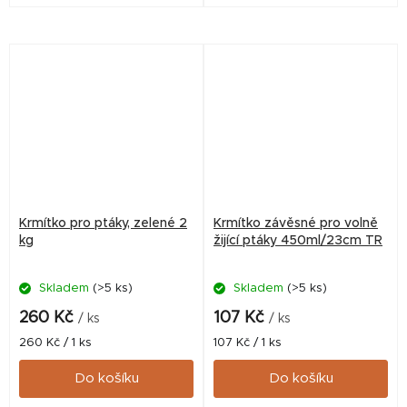
a zimní přikrmování volného
305 x 230 mm.
ptactva. Přesah střechy
zajišťuje, že krmivo zůstane
suché. Ideální pro...
Krmítko pro ptáky, zelené 2
Krmítko závěsné pro volně
kg
žijící ptáky 450ml/23cm TR
Skladem
(>5 ks)
Skladem
(>5 ks)
260 Kč
107 Kč
/ ks
/ ks
Měrná
Měrná
260 Kč / 1 ks
107 Kč / 1 ks
cena:
cena:
Do košíku
Do košíku