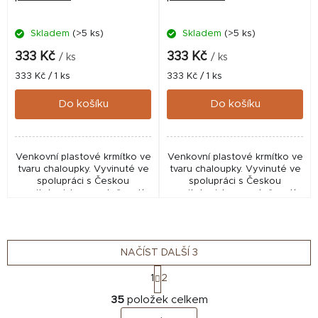
Skladem
(>5 ks)
Skladem
(>5 ks)
333 Kč
333 Kč
/ ks
/ ks
Měrná
Měrná
333 Kč / 1 ks
333 Kč / 1 ks
cena:
cena:
Do košíku
Do košíku
Venkovní plastové krmítko ve
Venkovní plastové krmítko ve
tvaru chaloupky. Vyvinuté ve
tvaru chaloupky. Vyvinuté ve
spolupráci s Českou
spolupráci s Českou
ornitologickou společností,
ornitologickou společností,
na první pohled zaujme a
na první pohled zaujme a
může se stát ozdobou
může se stát ozdobou
zahrady nebo balkónu.
zahrady nebo balkónu.
NAČÍST DALŠÍ 3
S
1
2
t
O
r
35
položek celkem
v
á