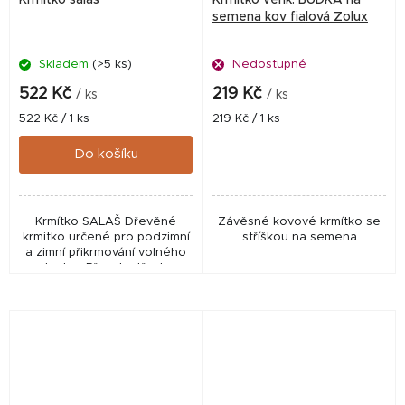
semena kov fialová Zolux
Skladem
(>5 ks)
Nedostupné
522 Kč
219 Kč
/ ks
/ ks
Měrná
Měrná
522 Kč / 1 ks
219 Kč / 1 ks
cena:
cena:
Do košíku
Krmítko SALAŠ Dřevěné
Závěsné kovové krmítko se
krmitko určené pro podzimní
stříškou na semena
a zimní přikrmování volného
ptactva. Přesah střechy
zajišťuje že krmivo zůstane
suché. Ideální pro pozorování
ptactva při krmení.