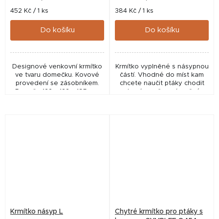
Měrná
Měrná
452 Kč / 1 ks
384 Kč / 1 ks
cena:
cena:
Do košíku
Do košíku
Designové venkovní krmítko
Krmítko vyplněné s násypnou
ve tvaru domečku. Kovové
částí. Vhodné do míst kam
provedení se zásobníkem.
chcete naučit ptáky chodit
Rozměr: 122 x 122 x 195 mm
ale zároveň není možné
pravidelně do krmítka dávat
malé dávky krmiva.
Krmítko násyp L
Chytré krmítko pro ptáky s