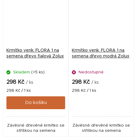
Krmítko venk. FLORA 1 na
Krmítko venk. FLORA 1 na
semena dřevo fialová Zolux
semena dřevo modrá Zolux
Skladem
(>5 ks)
Nedostupné
298 Kč
298 Kč
/ ks
/ ks
Měrná
Měrná
298 Kč / 1 ks
298 Kč / 1 ks
cena:
cena:
Do košíku
Závěsné dřevěné krmítko se
Závěsné dřevěné krmítko se
stříškou na semena
stříškou na semena