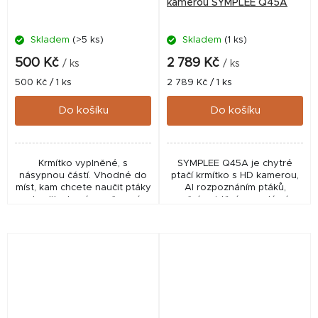
kamerou SYMPLEE Q45A
Skladem
(>5 ks)
Skladem
(1 ks)
500 Kč
2 789 Kč
/ ks
/ ks
Měrná
Měrná
500 Kč / 1 ks
2 789 Kč / 1 ks
cena:
cena:
Do košíku
Do košíku
Krmítko vyplněné, s
SYMPLEE Q45A je chytré
násypnou částí. Vhodné do
ptačí krmítko s HD kamerou,
míst, kam chcete naučit ptáky
AI rozpoznáním ptáků,
chodit, ale zároveň není
nočním viděním a solárním
možné pravidelně do krmítka
napájením. Sledujte
dávat malé dávky krmiva.
návštěvníky krmítka živě v
mobilní aplikaci.