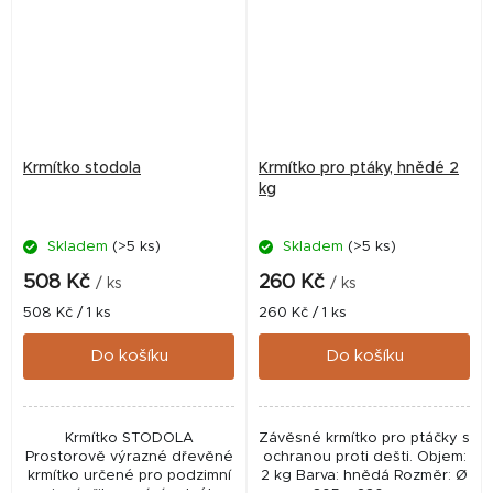
Krmítko stodola
Krmítko pro ptáky, hnědé 2
kg
Skladem
(>5 ks)
Skladem
(>5 ks)
508 Kč
260 Kč
/ ks
/ ks
Měrná
Měrná
508 Kč / 1 ks
260 Kč / 1 ks
cena:
cena:
Do košíku
Do košíku
Krmítko STODOLA
Závěsné krmítko pro ptáčky s
Prostorově výrazné dřevěné
ochranou proti dešti. Objem:
krmítko určené pro podzimní
2 kg Barva: hnědá Rozměr: Ø