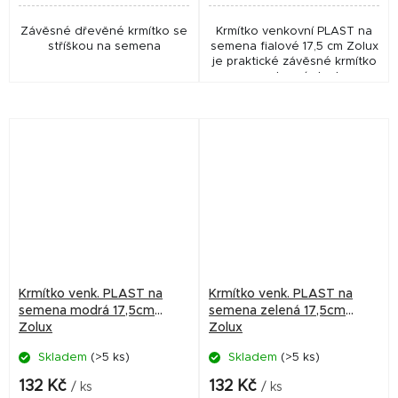
Závěsné dřevěné krmítko se
Krmítko venkovní PLAST na
stříškou na semena
semena fialové 17,5 cm Zolux
je praktické závěsné krmítko
pro venkovní ptactvo,
vhodné pro podávání semen
a krmítkových směsí. Díky
ochranné stříšce,...
Krmítko venk. PLAST na
Krmítko venk. PLAST na
semena modrá 17,5cm
semena zelená 17,5cm
Zolux
Zolux
Skladem
(>5 ks)
Skladem
(>5 ks)
132 Kč
132 Kč
/ ks
/ ks