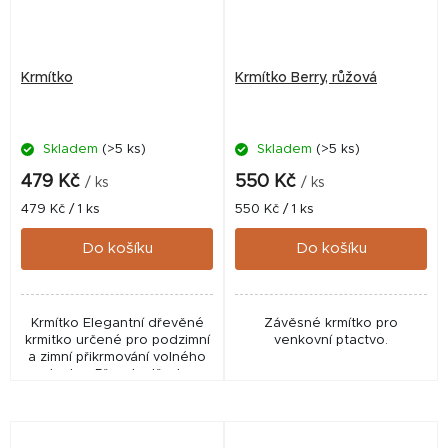
Krmítko
Krmítko Berry, růžová
Skladem
(>5 ks)
Skladem
(>5 ks)
479 Kč
550 Kč
/ ks
/ ks
Měrná
Měrná
479 Kč / 1 ks
550 Kč / 1 ks
cena:
cena:
Do košíku
Do košíku
Krmítko Elegantní dřevěné
Závěsné krmítko pro
krmitko určené pro podzimní
venkovní ptactvo.
a zimní přikrmování volného
ptactva. Přesah střechy
zajišťuje, že krmivo zůstane
suché. Ideální pro pozorování
ptactva při...