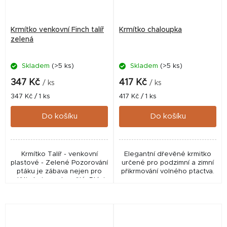
Krmítko venkovní Finch talíř
Krmítko chaloupka
zelená
Skladem
(>5 ks)
Skladem
(>5 ks)
347 Kč
417 Kč
/ ks
/ ks
Měrná
Měrná
347 Kč / 1 ks
417 Kč / 1 ks
cena:
cena:
Do košíku
Do košíku
Krmítko Talíř - venkovní
Elegantní dřevěné krmitko
plastové - Zelené Pozorování
určené pro podzimní a zimní
ptáku je zábava nejen pro
přikrmování volného ptactva.
děti ale i pro dospělé. Ptáci
jsou navíc užiteční společníci
- pomáhají zbavit se
nepříjemných...