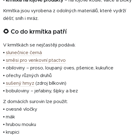
•
krmítka na lojové produkty
– na lojové koule, válce a bloky
Krmítka jsou vyrobena z odolných materiálů, které vydrží
déšť, sníh i mráz.
🌻 Co do krmítka patří
V krmítkách se nejčastěji podává:
•
slunečnice černá
•
směsi pro venkovní ptactvo
• obiloviny – proso, loupaný oves, pšenice, kukuřice
• ořechy různých druhů
•
sušený hmyz
(zdroj bílkovin)
• bobuloviny – jeřabiny, šípky a bez
Z domácích surovin lze použít:
• ovesné vločky
• mák
• hrubou mouku
• krupici