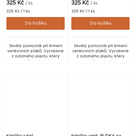
325 Kč
325 Kč
/ ks
/ ks
Měrná
Měrná
325 Kč / 1 ks
325 Kč / 1 ks
cena:
cena:
Do košíku
Do košíku
Skvělý pomocník při krmení
Skvělý pomocník při krmení
venkovních ptáků. Vyrobené
venkovních ptáků. Vyrobené
z odolného plastu, který
z odolného plastu, který
vydrží mnoho let a
vydrží mnoho let a
především - plastová krmítka
především - plastová krmítka
jsou hygienická díky tomu, že
jsou hygienická díky tomu, že
je lze dobře a...
je lze dobře a...
Krmítko salaš
Krmítko venk. BUDKA na