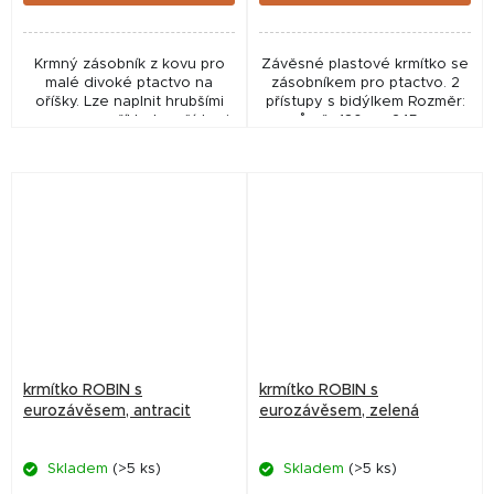
Krmný zásobník z kovu pro
Závěsné plastové krmítko se
malé divoké ptactvo na
zásobníkem pro ptactvo. 2
oříšky. Lze naplnit hrubšími
přístupy s bidýlkem Rozměr:
semeny například arašídami
průměr 130 x v 245 mm
a dalšími většími sypkými
surovinami. Snadno
zavěsitelné pomocí
kovového...
krmítko ROBIN s
krmítko ROBIN s
eurozávěsem, antracit
eurozávěsem, zelená
Skladem
(>5 ks)
Skladem
(>5 ks)