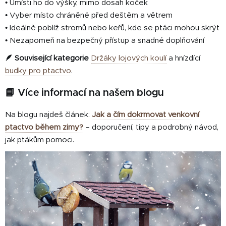
• Umísti ho do výšky, mimo dosah koček
• Vyber místo chráněné před deštěm a větrem
• Ideálně poblíž stromů nebo keřů, kde se ptáci mohou skrýt
• Nezapomeň na bezpečný přístup a snadné doplňování
🪶 Související kategorie
Držáky lojových koulí
a hnízdící
budky pro ptactvo
.
📘 Více informací na našem blogu
Na blogu najdeš článek:
Jak a čím dokrmovat venkovní
ptactvo během zimy?
– doporučení, tipy a podrobný návod,
jak ptákům pomoci.