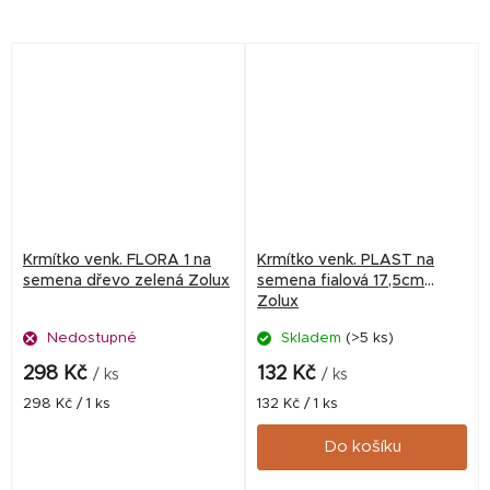
Krmítko venk. FLORA 1 na
Krmítko venk. PLAST na
semena dřevo zelená Zolux
semena fialová 17,5cm
Zolux
Nedostupné
Skladem
(>5 ks)
298 Kč
132 Kč
/ ks
/ ks
Měrná
Měrná
298 Kč / 1 ks
132 Kč / 1 ks
cena:
cena:
Do košíku