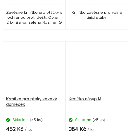
Závěsné krmítko pro ptáčky s
Krmítko závěsné pro volně
ochranou proti dešti. Objem:
žijící ptáky
2 kg Barva: zelená Rozměr: Ø
305 x 230 mm
Krmítko pro ptáky kovový
Krmítko násyp M
domeček
Skladem
(>5 ks)
Skladem
(>5 ks)
452 Kč
384 Kč
/ ks
/ ks