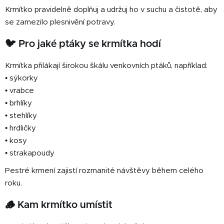
Krmítko pravidelně doplňuj a udržuj ho v suchu a čistotě, aby
se zamezilo plesnivění potravy.
🐦 Pro jaké ptáky se krmítka hodí
Krmítka přilákají širokou škálu venkovních ptáků, například:
• sýkorky
• vrabce
• brhlíky
• stehlíky
• hrdličky
• kosy
• strakapoudy
Pestré krmení zajistí rozmanité návštěvy během celého
roku.
🪵 Kam krmítko umístit