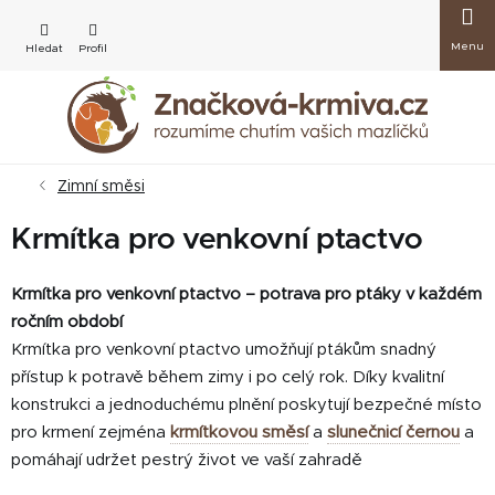
Přejít
Nákup
na
obsah
košík
Zimní směsi
Krmítka pro venkovní ptactvo
Krmítka pro venkovní ptactvo – potrava pro ptáky v každém
ročním období
Krmítka pro venkovní ptactvo umožňují ptákům snadný
přístup k potravě během zimy i po celý rok. Díky kvalitní
konstrukci a jednoduchému plnění poskytují bezpečné místo
pro krmení zejména
krmítkovou směsí
a
slunečnicí černou
a
pomáhají udržet pestrý život ve vaší zahradě