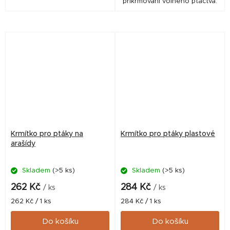
přikrmování volného ptactva.
Krmítko pro ptáky na
Krmítko pro ptáky plastové
arašídy
Skladem
(>5 ks)
Skladem
(>5 ks)
262 Kč
284 Kč
/ ks
/ ks
Měrná
Měrná
262 Kč / 1 ks
284 Kč / 1 ks
cena:
cena:
Do košíku
Do košíku