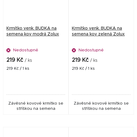
Krmítko venk. BUDKA na
Krmítko venk. BUDKA na
semena kov modrá Zolux
semena kov zelená Zolux
Nedostupné
Nedostupné
219 Kč
219 Kč
/ ks
/ ks
Měrná
Měrná
219 Kč / 1 ks
219 Kč / 1 ks
cena:
cena:
Závěsné kovové krmítko se
Závěsné kovové krmítko se
stříškou na semena
stříškou na semena