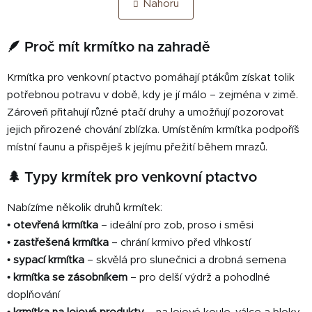
Nahoru
n
l
k
á
o
d
🪶 Proč mít krmítko na zahradě
v
a
á
c
n
Krmítka pro venkovní ptactvo pomáhají ptákům získat tolik
í
í
potřebnou potravu v době, kdy je jí málo – zejména v zimě.
p
Zároveň přitahují různé ptačí druhy a umožňují pozorovat
r
v
jejich přirozené chování zblízka. Umístěním krmítka podpoříš
k
místní faunu a přispěješ k jejímu přežití během mrazů.
y
v
🌲 Typy krmítek pro venkovní ptactvo
ý
p
Nabízíme několik druhů krmítek:
i
•
otevřená krmítka
– ideální pro zob, proso i směsi
s
•
zastřešená krmítka
– chrání krmivo před vlhkostí
u
•
sypací krmítka
– skvělá pro slunečnici a drobná semena
•
krmítka se zásobníkem
– pro delší výdrž a pohodlné
doplňování