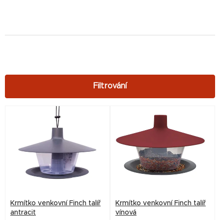
V
ý
p
i
s
p
r
Krmítko venkovní Finch talíř
Krmítko venkovní Finch talíř
o
antracit
vínová