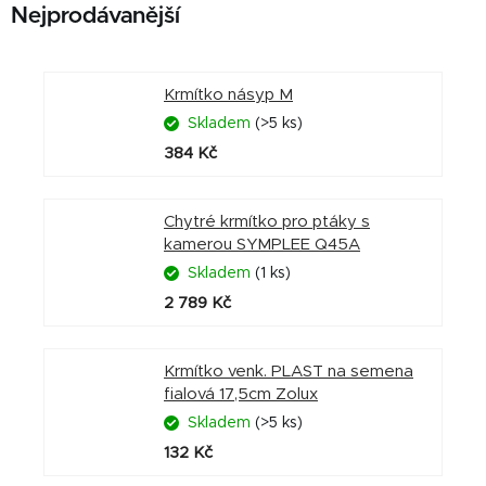
Nejprodávanější
Krmítko násyp M
Skladem
(>5 ks)
384 Kč
Chytré krmítko pro ptáky s
kamerou SYMPLEE Q45A
Skladem
(1 ks)
2 789 Kč
Krmítko venk. PLAST na semena
fialová 17,5cm Zolux
Skladem
(>5 ks)
132 Kč