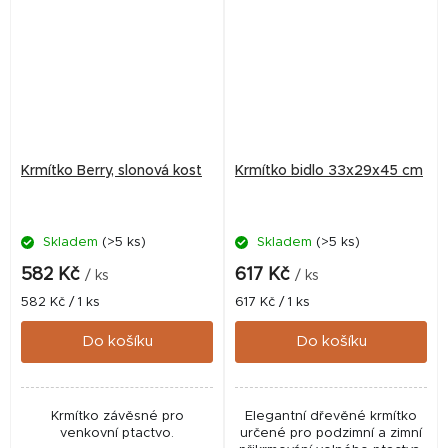
Krmítko Berry, slonová kost
Krmítko bidlo 33x29x45 cm
Skladem
(>5 ks)
Skladem
(>5 ks)
582 Kč
617 Kč
/ ks
/ ks
Měrná
Měrná
582 Kč / 1 ks
617 Kč / 1 ks
cena:
cena:
Do košíku
Do košíku
Krmítko závěsné pro
Elegantní dřevěné krmítko
venkovní ptactvo.
určené pro podzimní a zimní