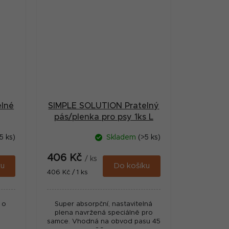
lné
SIMPLE SOLUTION Pratelný
pás/plenka pro psy 1ks L
5 ks)
Skladem
(>5 ks)
406 Kč
/ ks
ku
Do košíku
Měrná
406 Kč / 1 ks
cena:
 o
Super absorpční, nastavitelná
plena navržená speciálně pro
samce. Vhodná na obvod pasu 45