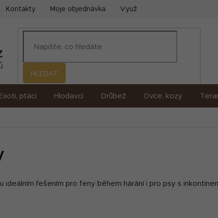
Kontakty
Moje objednávka
Využití umělé inteligence (AI)
HLEDAT
Exoti, ptáci
Hlodavci
Drůbež
Ovce, kozy
Terar
y
ou ideálním řešením pro feny během hárání i pro psy s inkontinen