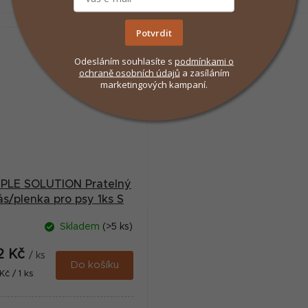
Potvrdit
Odesláním souhlasíte s
podmínkami
o
ochraně osobních údajů
a zasíláním
marketingových kampaní.
MPLE SOLUTION Pratelný
ás/plenka pro psy 1ks S
Skladem
(>5 ks)
2 Kč
/ ks
Do košíku
ná
Kč / 1 ks
: