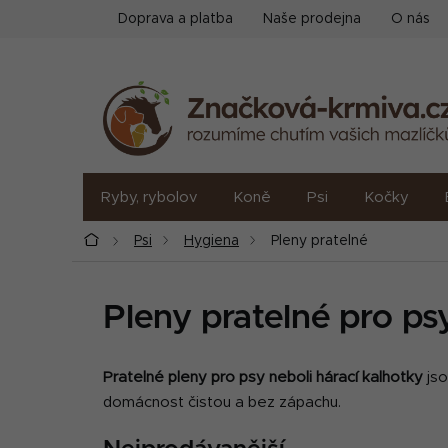
Přejít
Doprava a platba
Naše prodejna
O nás
na
obsah
Ryby, rybolov
Koně
Psi
Kočky
Domů
Psi
Hygiena
Pleny pratelné
Pleny pratelné pro ps
Pratelné pleny pro psy neboli hárací kalhotky
js
domácnost čistou a bez zápachu.