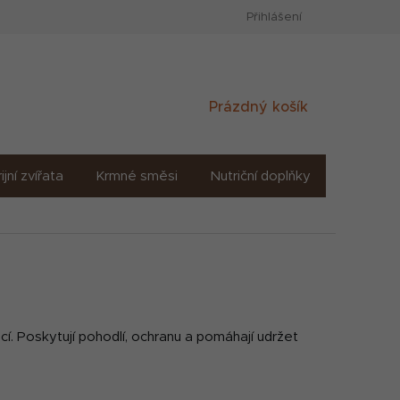
Přihlášení
Nákupní
Prázdný košík
košík
ijní zvířata
Krmné směsi
Nutriční doplňky
Sůl solné
cí. Poskytují pohodlí, ochranu a pomáhají udržet