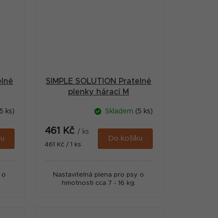
lné
SIMPLE SOLUTION Pratelné
plenky hárací M
5 ks)
Skladem
(5 ks)
461 Kč
/ ks
ku
Do košíku
Měrná
461 Kč / 1 ks
cena:
 o
Nastavitelná plena pro psy o
hmotnosti cca 7 - 16 kg.