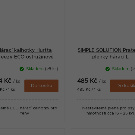
Hárací kalhotky Hurtta
SIMPLE SOLUTION Prate
reezy ECO ostružinové
plenky hárací L
XXS
Skladem
(>5 ks)
Skladem
(>
4 Kč
485 Kč
/ ks
/ ks
Do košíku
Do koší
ná
Měrná
Kč / 1 ks
485 Kč / 1 ks
:
cena:
telné ECO hárací kalhotky pro
Nastavitelná plena pro psy
feny
hmotnosti cca 16 - 25 kg.