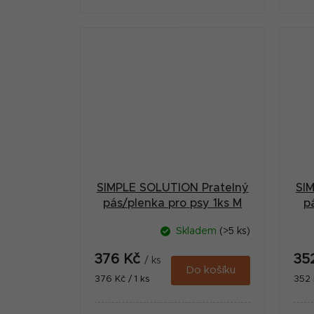
SIMPLE SOLUTION Pratelný
SI
pás/plenka pro psy 1ks M
p
Skladem
(>5 ks)
376 Kč
35
/ ks
Do košíku
Měrná
Měr
376 Kč / 1 ks
352 
cena:
cena