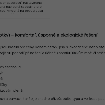
uper absorpční, nastavitelná
lena navržená speciálně pro
mce. Vhodná na obvod pasu
20 - 48 cm.
O
v
otky) – komfortní, úsporné a ekologické řešení
l
á
, jsou ideální pro feny během hárání, psy s inkontinencí nebo ště
d
a
zajišťují pohodlí při nošení a účinně zabraňují únikům moči či neči
c
í
ychleschnoucí
p
yb
r
v
éči
k
líšky
y
orázovým plenám
v
ech a barvách, takže je snadno přizpůsobíte typu a velikosti p
ý