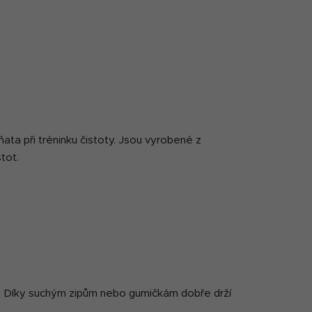
ňata při tréninku čistoty. Jsou vyrobené z
stot.
sa. Díky suchým zipům nebo gumičkám dobře drží