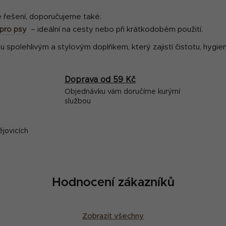
p
i
é řešení, doporučujeme také:
s
pro psy
– ideální na cesty nebo při krátkodobém použití.
u
u spolehlivým a stylovým doplňkem, který zajistí čistotu, hygie
Doprava od 59 Kč
Objednávku vám doručíme kurýrní
službou
ějovicích
Hodnocení zákazníků
Zobrazit všechny