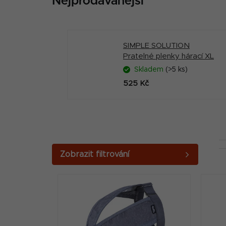
Nejprodávanější
SIMPLE SOLUTION
Pratelné plenky hárací XL
Skladem
(>5 ks)
525 Kč
P
o
V
s
ý
t
p
r