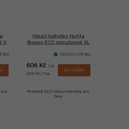
ta
Hárací kalhotky Hurtta
é S
Breezy ECO ostružinové XL
5 ks)
Skladem
(>5 ks)
606 Kč
/ ks
ku
Do košíku
Měrná
606 Kč / 1 ks
cena:
 pro
Pratelné ECO hárací kalhotky pro
feny