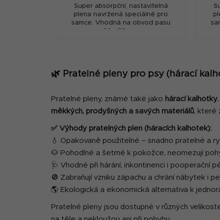
Super absorpční, nastavitelná
S
plena navržená speciálně pro
p
samce. Vhodná na obvod pasu
sa
30 - 58 cm.
🌿 Pratelné pleny pro psy (hárací kalh
Pratelné pleny, známé také jako
hárací kalhotky
měkkých, prodyšných a savých materiálů
, které 
✅ Výhody pratelných plen (háracích kalhotek):
💧 Opakovaně použitelné – snadno pratelné a r
🐶 Pohodlné a šetrné k pokožce, neomezují poh
🩺 Vhodné při hárání, inkontinenci i pooperační p
🚫 Zabraňují vzniku zápachu a chrání nábytek i pe
🌎 Ekologická a ekonomická alternativa k jedn
Pratelné pleny jsou dostupné v různých velikost
na těle a nekloužou ani při pohybu.