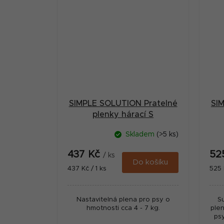
SIMPLE SOLUTION Pratelné
SI
plenky hárací S
Skladem
(>5 ks)
437 Kč
52
/ ks
Do košíku
Měrná
Měr
437 Kč / 1 ks
525 
cena:
cena
Nastavitelná plena pro psy o
S
hmotnosti cca 4 - 7 kg.
ple
ps