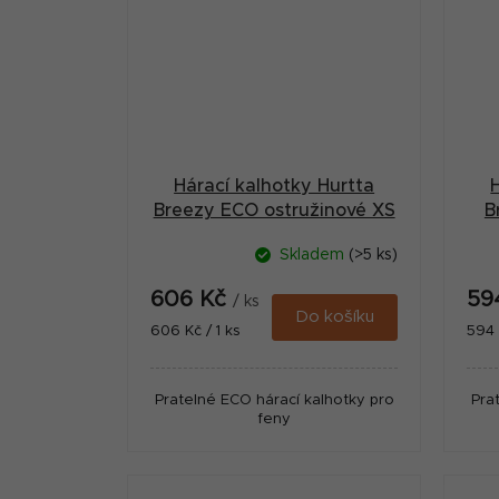
Hárací kalhotky Hurtta
Breezy ECO ostružinové XS
B
Skladem
(>5 ks)
606 Kč
59
/ ks
Do košíku
Měrná
Měr
606 Kč / 1 ks
594 
cena:
cena
Pratelné ECO hárací kalhotky pro
Pra
feny