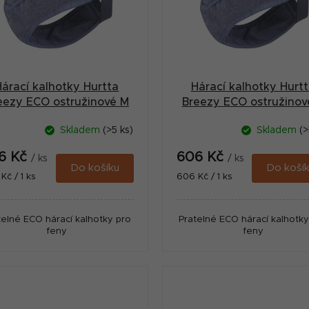
Hárací kalhotky Hurtta
Hárací kalhotky Hurt
eezy ECO ostružinové M
Breezy ECO ostružinov
Skladem
(>5 ks)
Skladem
(>
6 Kč
606 Kč
/ ks
/ ks
Do košíku
Do koší
ná
Měrná
Kč / 1 ks
606 Kč / 1 ks
:
cena:
telné ECO hárací kalhotky pro
Pratelné ECO hárací kalhotky
feny
feny