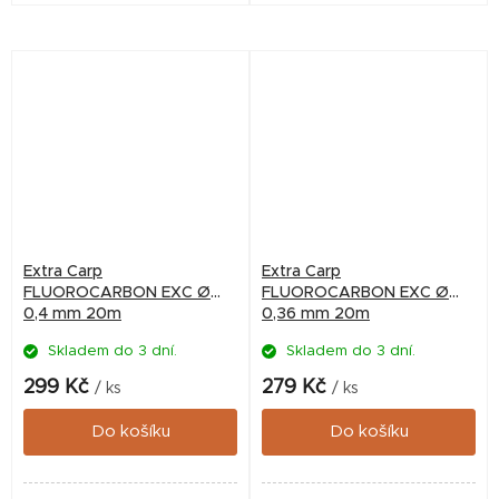
drobenku. Perfektní nástroj
pro výrobu směsí do PVA
sáčků a punčoch, mixů pro...
Extra Carp
Extra Carp
FLUOROCARBON EXC Ø
FLUOROCARBON EXC Ø
0,4 mm 20m
0,36 mm 20m
Skladem do 3 dní.
Skladem do 3 dní.
299 Kč
279 Kč
/ ks
/ ks
Do košíku
Do košíku