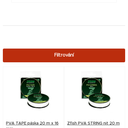
V
ý
p
i
s
p
r
PVA TAPE páska 20 m x 16
Zfish PVA STRING nit 20 m