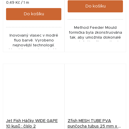
Měrná
0,49 Kč / 1 m
Do košíku
cena:
Do košíku
Method Feeder Mould
formička byla zkonstruována
Inovovaný vlasec v modré
tak, aby umožnila dokonalé
fluo barvě. Vyrobeno
naplnění krmítka method
nejnovější technologií.
feeder flat medium od
Vysoká pevnost v uzlu. Ve
značky Zfish. Díky této
variantách 0,28, 0,30 a
formičce docílíte perfektní
0,35mm.
tvar...
Jet Fish Háčky WIDE GAPE
Zfish MESH TUBE PVA
10 kusů : číslo 2
punčocha tubus 25 mm x 7