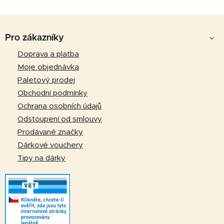
Z
á
Pro zákazníky
p
Doprava a platba
a
Moje objednávka
t
Paletový prodej
í
Obchodní podmínky
Ochrana osobních údajů
Odstoupení od smlouvy
Prodávané značky
Dárkové vouchery
Tipy na dárky