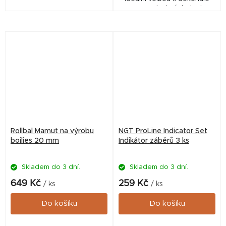
plovoucí nástrahy a
prezentaci nástrahy i
dokonalou prezentaci na
návnady na lovném místě.
dně. Lze rovněž použít jako...
Rollbal Mamut na výrobu
NGT ProLine Indicator Set
boilies 20 mm
Indikátor záběrů 3 ks
Skladem do 3 dní.
Skladem do 3 dní.
649 Kč
259 Kč
/ ks
/ ks
Do košíku
Do košíku