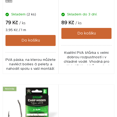
o
mm
d
Skladem
(2 ks)
Skladem do 3 dní.
u
k
79 Kč
89 Kč
/ ks
/ ks
t
Měrná
3,95 Kč / 1 m
Do košíku
cena:
ů
Do košíku
Kvalitní PVA šňůrka s velmi
dobrou rozpustností i v
PVA páska, na kterou můžete
chladné vodě. Vhodná pro
navléct boilies či pelety a
zašívání PVA sáčků, punčoch
nahodit spolu s vaší montáží.
a všude tam, kde se má spoj
ve vodě rozpustit.
Novinka