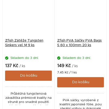
Zfish Zátěže Tungsten
Zfish PVA Sáčky PVA Bags
Sinkers vel. M 9 ks
S 60 x 100mm 20 ks
Skladem do 3 dní.
Skladem do 3 dní.
137 Kč
149 Kč
/ ks
/ ks
Měrná
7,45 Kč / 1 ks
Do košíku
cena:
Do košíku
Průběžná tungstenová
závažíčka prémiové kvality na
PVA sáčky, vyrobené z
struně pro snadné použití.
kvalitní japonské fólie, jsou
Ideální pro vyvážení vaší
ideální volbou k dokonalé