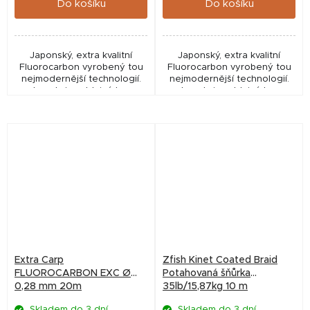
Do košíku
Do košíku
Japonský, extra kvalitní
Japonský, extra kvalitní
Fluorocarbon vyrobený tou
Fluorocarbon vyrobený tou
nejmodernější technologií.
nejmodernější technologií.
Je velmi poddajný bez
Je velmi poddajný bez
tvarové paměti. Nejméně
tvarové paměti. Nejméně
viditelný ze všech kdy
viditelný ze všech kdy
vyrobených fluorocarbonů.
vyrobených fluorocarbonů.
Extra Carp
Zfish Kinet Coated Braid
FLUOROCARBON EXC Ø
Potahovaná šňůrka
0,28 mm 20m
35lb/15,87kg 10 m
Skladem do 3 dní.
Skladem do 3 dní.