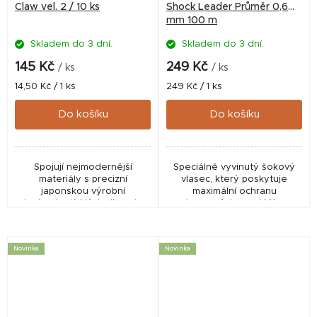
Claw vel. 2 / 10 ks
Shock Leader Průměr 0,6
mm 100 m
Skladem do 3 dní.
Skladem do 3 dní.
145 Kč
249 Kč
/ ks
/ ks
Měrná
Měrná
14,50 Kč / 1 ks
249 Kč / 1 ks
cena:
cena:
Do košíku
Do košíku
Spojují nejmodernější
Speciálně vyvinutý šokový
materiály s precizní
vlasec, který poskytuje
japonskou výrobní
maximální ochranu
technologií. Výsledkem je
koncových montáží v
extrémní ostrost hrotu,
náročných podmínkách. Na
vysoká pevnost a maximální
rozdíl od běžně používaných
spolehlivost. Díky unikátnímu
šokových šňůr je ve vodě
Novinka
Novinka
širokému...
téměř...