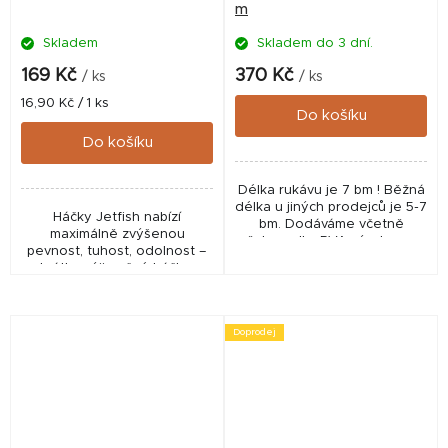
m
Skladem
Skladem do 3 dní.
169 Kč
370 Kč
/ ks
/ ks
Měrná
16,90 Kč / 1 ks
Do košíku
cena:
Do košíku
Délka rukávu je 7 bm ! Běžná
délka u jiných prodejců je 5-7
Háčky Jetfish nabízí
bm. Dodáváme včetně
maximálně zvýšenou
pěchovadla. PVA výrobeno v
pevnost, tuhost, odolnost –
Anglii. Zpracování a návin
zkrátka výjimečné háčky s
vlastní.
neuvěřitelně ostrým hrotem.
Teflonový povrch, který je
nekorodující dává háčkům...
Doprodej