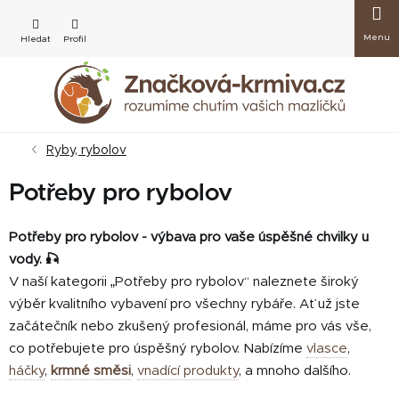
Přejít
Nákup
na
obsah
košík
Ryby, rybolov
Potřeby pro rybolov
Potřeby pro rybolov - výbava pro vaše úspěšné chvilky u
vody. 🎣
V naší kategorii „Potřeby pro rybolov“ naleznete široký
výběr kvalitního vybavení pro všechny rybáře. Ať už jste
začátečník nebo zkušený profesionál, máme pro vás vše,
co potřebujete pro úspěšný rybolov. Nabízíme
vlasce
,
háčky
,
krmné směsi
,
vnadící produkty
, a mnoho dalšího.