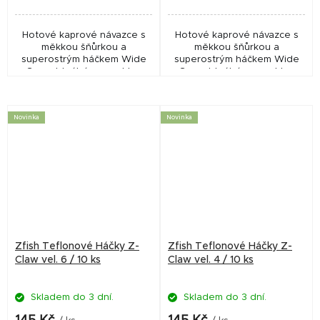
Hotové kaprové návazce s
Hotové kaprové návazce s
měkkou šňůrkou a
měkkou šňůrkou a
superostrým háčkem Wide
superostrým háčkem Wide
Gape. Ideální pro rychlou
Gape. Ideální pro rychlou
výměnu a přizpůsobení se
výměnu a přizpůsobení se
aktuálním podmínkám.
aktuálním podmínkám.
Součástí montáže je převlek
Součástí montáže je převlek
Novinka
Novinka
proti...
proti...
Zfish Teflonové Háčky Z-
Zfish Teflonové Háčky Z-
Claw vel. 6 / 10 ks
Claw vel. 4 / 10 ks
Skladem do 3 dní.
Skladem do 3 dní.