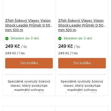
Zfish Šokový Vlasec Vision
Zfish Šokový Vlasec Vision
Shock Leader Průměr 0,55
Shock Leader Průměr 0,50
mm 100 m
mm 100 m
Skladem do 3 dní.
Skladem do 3 dní.
249 Kč
249 Kč
/ ks
/ ks
Měrná
Měrná
249 Kč / 1 ks
249 Kč / 1 ks
cena:
cena:
Do košíku
Do košíku
Speciálně vyvinutý šokový
Speciálně vyvinutý šokový
vlasec, který poskytuje
vlasec, který poskytuje
maximální ochranu
maximální ochranu
koncových montáží v
koncových montáží v
náročných podmínkách. Na
náročných podmínkách. Na
rozdíl od běžně používaných
rozdíl od běžně používaných
šokových šňůr je ve vodě
šokových šňůr je ve vodě