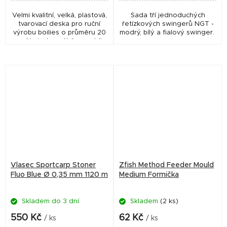
Velmi kvalitní, velká, plastová,
Sada tří jednoduchých
tvarovací deska pro ruční
řetízkových swingerů NGT -
výrobu boilies o průměru 20
modrý, bílý a fialový swinger.
mm. Na jeden záběr vyrobíte
18 ks boilies. Velikost desky
420 x 250 mm.
Vlasec Sportcarp Stoner
Zfish Method Feeder Mould
Fluo Blue Ø 0,35 mm 1120 m
Medium Formička
Skladem do 3 dní.
Skladem
(2 ks)
550 Kč
62 Kč
/ ks
/ ks