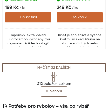
199 Kč
249 Kč
/ ks
/ ks
Do košíku
Do košíku
Japonský, extra kvalitní
Kinet je spolehlivá a vysoce
Fluorocarbon vyrobený tou
kvalitní svlékací šňůrka na
nejmodernější technologií.
zhotovení tuhých nebo
Je velmi poddajný bez
kombinovaných návazců.
tvarové paměti. Nejméně
Potah šňůrky je z hnědé
viditelný ze všech kdy
barvy a vnitřní vzlínavá část je
vyrobených fluorocarbonů.
přírodní zelená....
NAČÍST 32 DALŠÍCH
S
1
7
t
O
r
212
položek celkem
v
á
Nahoru
n
l
k
á
o
d
🎣 Potřeby pro rybolov – vše, co rybář
v