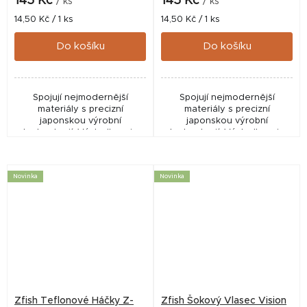
145 Kč
145 Kč
/ ks
/ ks
Měrná
Měrná
14,50 Kč / 1 ks
14,50 Kč / 1 ks
cena:
cena:
Do košíku
Do košíku
Spojují nejmodernější
Spojují nejmodernější
materiály s precizní
materiály s precizní
japonskou výrobní
japonskou výrobní
technologií. Výsledkem je
technologií. Výsledkem je
extrémní ostrost hrotu,
extrémní ostrost hrotu,
vysoká pevnost a maximální
vysoká pevnost a maximální
spolehlivost. Díky unikátnímu
spolehlivost. Díky unikátnímu
Novinka
Novinka
širokému...
širokému...
Zfish Teflonové Háčky Z-
Zfish Šokový Vlasec Vision