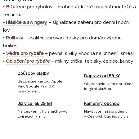
•
Bižuterie pro rybolov
– drobnosti, které usnadní montáže a
techniku
•
Hlásiče a swingery
– signalizace záběru pro denní i noční
lov
•
Rollbaly
– kvalitní tvarovací desky pro domácí výrobu
boilies
•
Vědra pro rybáře
– pevná, s víky, vhodná na krmení i směsi
•
Oblečení pro rybáře
– mikiny, trička, tepláky, čepice, bundy
Způsoby platby
Doprava od 59 Kč
Bezpečné kartou, Apple
Objednávku vám doručíme
Pay, Google Pay, QR,
kurýrní službou
převodem...
Již více jak 29 let
Kamenný obchod
Na českém trhu značkových
Navštivte naši prodejnu
zvířecích krmiv
v Českých Budějovicích