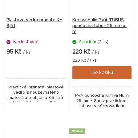
Plastové vědro hranaté KH
Krmiva Hulín PVA TUBUS
3,5 l
punčocha tubus 25 mm x 8
m
Nedostupné
Skladem
(2 ks)
95 Kč
220 Kč
/ ks
/ ks
Měrná
220 Kč / 1 ks
cena:
Do košíku
Praktické, hranaté, plastové
vědro z houževnatého
PVA punčocha Krmiva Hulín
materiálu o objemu 3,5 litrů.
25 mm × 8 m v praktickém
Víko vědro hermeticky
tubusu s pěchovadlem.
uzavře, je průhledné, pružné
Vyznačuje se vysokou
a velmi odolné. Česká výroba
pevností, rychlou
Skladem obvykle...
rozpustností a snadnou
manipulací. Ideální pro
Novinka
vnadění peletami,...