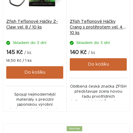
Zfish Teflonové Háčky Z-
Zfish Teflonové Háčky
Claw vel. 8 / 10 ks
Crang s protihrotem vel. 4 /
10 ks
Skladem do 3 dní.
Skladem do 3 dní.
145 Kč
140 Kč
/ ks
/ ks
Měrná
14,50 Kč / 1 ks
Do košíku
cena:
Do košíku
Oblíbená česká značka ZFISH
představuje zcela novou
Spojují nejmodernější
řadu prvotřídních
materiály s precizní
teflonových háčků s názvem
japonskou výrobní
"CRANG". Díky využití těch
technologií. Výsledkem je
nejmodernějších materiálů a
extrémní ostrost hrotu,
precizní japonské výrobní...
vysoká pevnost a maximální
spolehlivost. Díky unikátnímu
Novinka
širokému...