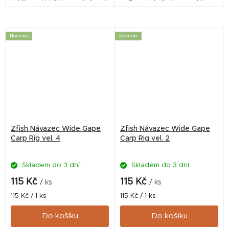
háčkem. Udrží bezpečně vaši
Gape. Ideální pro rychlou
nástrahu pod háčkem, až do
výměnu a přizpůsobení se
okamžiku záběru. Tuto
aktuálním podmínkám.
skvělou vychytávku ocení...
Součástí montáže je převlek
Novinka
Novinka
proti...
Zfish Návazec Wide Gape
Zfish Návazec Wide Gape
Carp Rig vel. 4
Carp Rig vel. 2
Skladem do 3 dní.
Skladem do 3 dní.
115 Kč
115 Kč
/ ks
/ ks
Měrná
Měrná
115 Kč / 1 ks
115 Kč / 1 ks
cena:
cena:
Do košíku
Do košíku