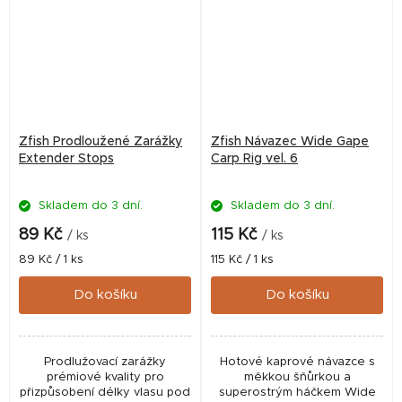
Zfish Prodloužené Zarážky
Zfish Návazec Wide Gape
Extender Stops
Carp Rig vel. 6
Skladem do 3 dní.
Skladem do 3 dní.
89 Kč
115 Kč
/ ks
/ ks
Měrná
Měrná
89 Kč / 1 ks
115 Kč / 1 ks
cena:
cena:
Do košíku
Do košíku
Prodlužovací zarážky
Hotové kaprové návazce s
prémiové kvality pro
měkkou šňůrkou a
přizpůsobení délky vlasu pod
superostrým háčkem Wide