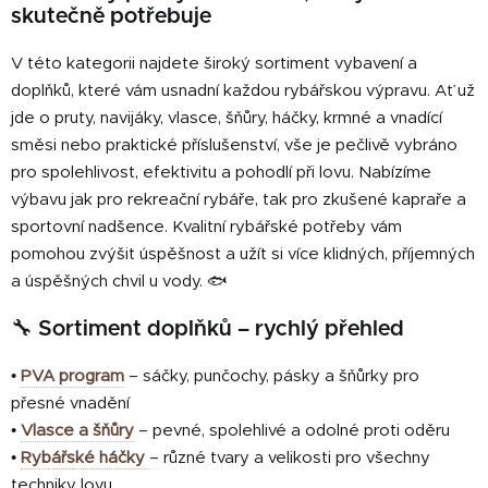
a
á
skutečně potřebuje
c
n
í
í
V této kategorii najdete široký sortiment vybavení a
p
doplňků, které vám usnadní každou rybářskou výpravu. Ať už
r
jde o pruty, navijáky, vlasce, šňůry, háčky, krmné a vnadící
v
k
směsi nebo praktické příslušenství, vše je pečlivě vybráno
y
pro spolehlivost, efektivitu a pohodlí při lovu. Nabízíme
v
výbavu jak pro rekreační rybáře, tak pro zkušené kapraře a
ý
sportovní nadšence. Kvalitní rybářské potřeby vám
p
pomohou zvýšit úspěšnost a užít si více klidných, příjemných
i
a úspěšných chvil u vody. 🐟
s
u
🔧 Sortiment doplňků – rychlý přehled
•
PVA program
– sáčky, punčochy, pásky a šňůrky pro
přesné vnadění
•
Vlasce a šňůry
– pevné, spolehlivé a odolné proti oděru
•
Rybářské háčky
– různé tvary a velikosti pro všechny
techniky lovu