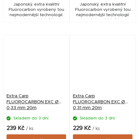
Japonský, extra kvalitní
Japonský, extra kvalitní
Fluorocarbon vyrobený tou
Fluorocarbon vyrobený tou
nejmodernější technologií.
nejmodernější technologií.
Je velmi poddajný bez
Je velmi poddajný bez
tvarové paměti. Nejméně
tvarové paměti. Nejméně
viditelný ze všech kdy
viditelný ze všech kdy
vyrobených fluorocarbonů.
vyrobených fluorocarbonů.
Extra Carp
Extra Carp
FLUOROCARBON EXC Ø
FLUOROCARBON EXC Ø
0,33 mm 20m
0,31 mm 20m
Skladem do 3 dní.
Skladem do 3 dní.
239 Kč
229 Kč
/ ks
/ ks