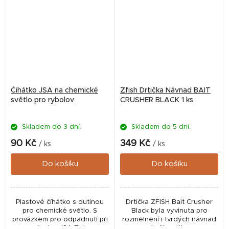
téměř...
téměř...
Čihátko JSA na chemické
Zfish Drtička Návnad BAIT
světlo pro rybolov
CRUSHER BLACK 1 ks
Skladem do 3 dní.
Skladem do 5 dní.
90 Kč
349 Kč
/ ks
/ ks
Do košíku
Do košíku
Plastové číhátko s dutinou
Drtička ZFISH Bait Crusher
pro chemické světlo. S
Black byla vyvinuta pro
provázkem pro odpadnutí při
rozmělnění i tvrdých návnad
záseku. JSA Fish
na skvělou lákavou