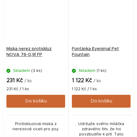
Miska nerez protiskluz
Fontánka Eyenimal Pet
NOVA 76-0,9l FP
Fountain
Skladem
(3 ks)
Skladem
(1 ks)
231 Kč
1 122 Kč
/ ks
/ ks
Měrná
Měrná
231 Kč / 1 ks
1 122 Kč / 1 ks
cena:
cena:
Do košíku
Do košíku
Protiskluzová miska z
Udržujte svého miláčka
nerezové oceli pro psy.
zdravého tím, že ho
povzbudíte k pití. Tato