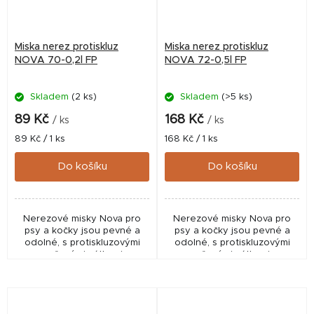
Miska nerez protiskluz
Miska nerez protiskluz
NOVA 70-0,2l FP
NOVA 72-0,5l FP
Skladem
(2 ks)
Skladem
(>5 ks)
89 Kč
168 Kč
/ ks
/ ks
Měrná
Měrná
89 Kč / 1 ks
168 Kč / 1 ks
cena:
cena:
Do košíku
Do košíku
Nerezové misky Nova pro
Nerezové misky Nova pro
psy a kočky jsou pevné a
psy a kočky jsou pevné a
odolné, s protiskluzovými
odolné, s protiskluzovými
pryžovými zátkami.
pryžovými zátkami a
praktickým madlem na boku.