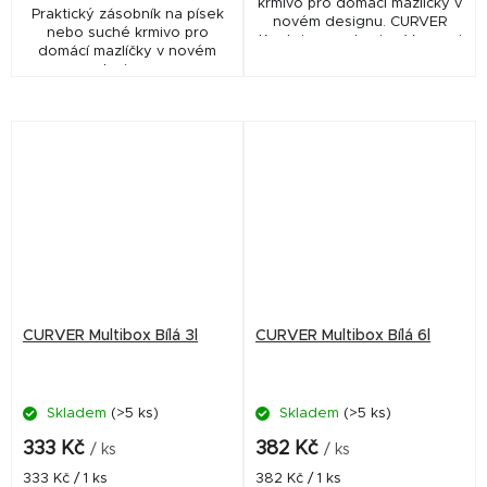
krmivo pro domácí mazlíčky v
Praktický zásobník na písek
novém designu. CURVER
nebo suché krmivo pro
Kontejner na krmivo Vzor psi
domácí mazlíčky v novém
23l/10kg
designu.
CURVER Multibox Bílá 3l
CURVER Multibox Bílá 6l
Skladem
(>5 ks)
Skladem
(>5 ks)
333 Kč
382 Kč
/ ks
/ ks
Měrná
Měrná
333 Kč / 1 ks
382 Kč / 1 ks