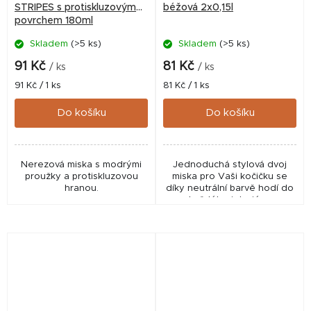
STRIPES s protiskluzovým
béžová 2x0,15l
povrchem 180ml
Skladem
(>5 ks)
Skladem
(>5 ks)
91 Kč
81 Kč
/ ks
/ ks
Měrná
Měrná
91 Kč / 1 ks
81 Kč / 1 ks
cena:
cena:
Do košíku
Do košíku
Nerezová miska s modrými
Jednoduchá stylová dvoj
proužky a protiskluzovou
miska pro Vaši kočičku se
hranou.
díky neutrální barvě hodí do
každého interiéru.