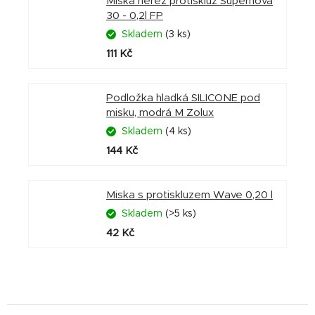
Miska nerez protiskluz Supernova
30 - 0,2l FP
Skladem
(3 ks)
111 Kč
Podložka hladká SILICONE pod
misku, modrá M Zolux
Skladem
(4 ks)
144 Kč
Miska s protiskluzem Wave 0,20 l
Skladem
(>5 ks)
42 Kč