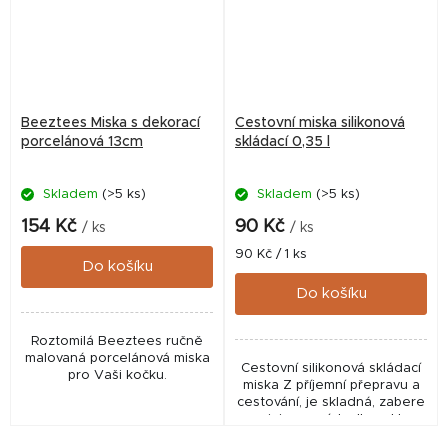
Beeztees Miska s dekorací
Cestovní miska silikonová
porcelánová 13cm
skládací 0,35 l
Skladem
(>5 ks)
Skladem
(>5 ks)
154 Kč
90 Kč
/ ks
/ ks
Měrná
90 Kč / 1 ks
Do košíku
cena:
Do košíku
Roztomilá Beeztees ručně
malovaná porcelánová miska
Cestovní silikonová skládací
pro Vaši kočku.
miska Z příjemní přepravu a
cestování, je skladná, zabere
minimum místa. Ihned k
dispozici, přebytek vody