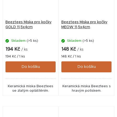
Beeztees Miska pro kočky
Beeztees Miska pro kočky
GOLD 11,5x4cm
MEOW 11,5x4cm
Skladem
(>5 ks)
Skladem
(>5 ks)
194 Kč
148 Kč
/ ks
/ ks
Měrná
Měrná
194 Kč / 1 ks
148 Kč / 1 ks
cena:
cena:
Do košíku
Do košíku
Keramická miska Beeztees
Keramická miska Beeztees s
se zlatým opláštěním.
hravým potiskem.