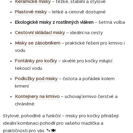
Keramické misky
– těžké, stabilní a stylové
Plastové misky
– lehké a cenově dostupné
Ekologické misky z rostlinných vláken
– šetrná volba
Cestovní skládací misky
– ideální na cesty
Misky se zásobníkem
– praktické řešení pro krmivo i
vodu
Fontánky pro kočky
– skvélé pro kočky milující
tekoucí vodu
Podložky pod misky
– čistota a pořádek kolem
krmení
Kontejnery na krmivo
– uchovají krmivo čerstvé a
chráněné
Stylové, pohodlné a funkční – misky pro kočky přinášejí
ideální kombinaci pohodlí pro vašeho mazlíčka a
praktičnosti pro vás. 🐾🍽️