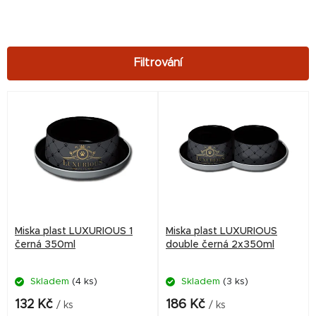
V
ý
p
i
s
p
r
Miska plast LUXURIOUS 1
Miska plast LUXURIOUS
o
černá 350ml
double černá 2x350ml
d
Skladem
(4 ks)
Skladem
(3 ks)
u
k
132 Kč
186 Kč
/ ks
/ ks