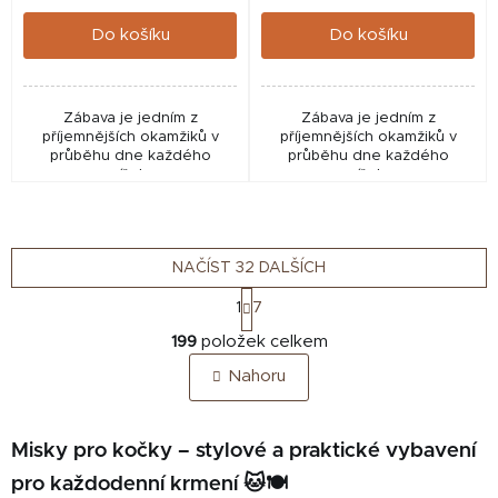
cena:
cena:
Do košíku
Do košíku
Zábava je jedním z
Zábava je jedním z
příjemnějších okamžiků v
příjemnějších okamžiků v
průběhu dne každého
průběhu dne každého
zvířete.
zvířete.
NAČÍST 32 DALŠÍCH
S
1
7
t
O
r
199
položek celkem
v
á
Nahoru
n
l
k
á
o
d
v
Misky pro kočky – stylové a praktické vybavení
a
á
c
pro každodenní krmení 🐱🍽️
n