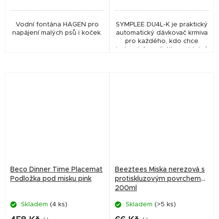
Vodní fontána HAGEN pro
SYMPLEE DU4L-K je praktický
napájení malých psů i koček.
automatický dávkovač krmiva
pro každého, kdo chce
jednoduše zajistit pravidelné
krmení svého psa nebo
kočky bez nutnosti používání
aplikací a...
Beco Dinner Time Placemat
Beeztees Miska nerezová s
Podložka pod misku pink
protiskluzovým povrchem
200ml
Skladem
(4 ks)
Skladem
(>5 ks)