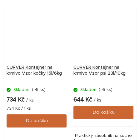
stačí vylít, misku vytřít do
sucha a může...
CURVER Kontejner na
CURVER Kontejner na
krmivo Vzor kočky 15l/6kg
krmivo Vzor psi 23l/10kg
Skladem
(>5 ks)
Skladem
(>5 ks)
734 Kč
644 Kč
/ ks
/ ks
Měrná
734 Kč / 1 ks
Do košíku
cena:
Do košíku
Praktický zásobník na suché