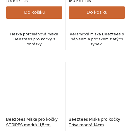
Měrná
Měrná
174 Kč / 1 ks
160 Kč / 1 ks
cena:
cena:
Do košíku
Do košíku
Hezká porcelánová miska
Keramická miska Beeztees s
Beeztees pro kočky s
nápisem a potiskem zlatých
obrázky.
rybek.
Beeztees Miska pro kočky
Beeztees Miska pro kočky
STRIPES modrá 11,5cm
Triva modrá 14cm