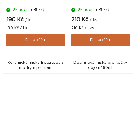
Skladem
(>5 ks)
Skladem
(>5 ks)
190 Kč
210 Kč
/ ks
/ ks
Měrná
Měrná
190 Kč / 1 ks
210 Kč / 1 ks
cena:
cena:
Do košíku
Do košíku
Keramická miska Beeztees s
Designová miska pro kočky,
modrým pruhem.
objem 160ml.