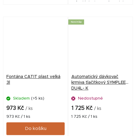
fontánka je navržena tak,
aby zabránila stojící vodě.
Unikátní bublinková domácí
fontána je ideální pro kočky...
Novinka
Fontána CATIT plast velká
Automatický dávkovač
3l
krmiva tlačítkový SYMPLEE
DU4L- K
Skladem
(>5 ks)
Nedostupné
973 Kč
1 725 Kč
/ ks
/ ks
Měrná
Měrná
973 Kč / 1 ks
1 725 Kč / 1 ks
cena:
cena:
Do košíku