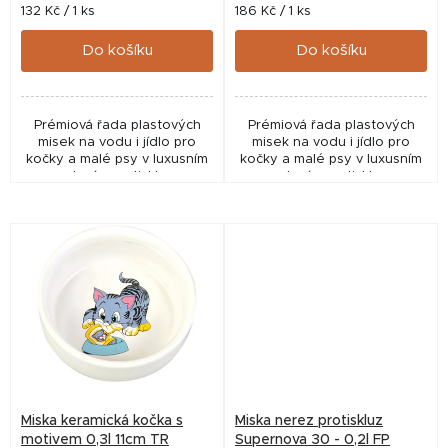
t
Měrná
Měrná
132 Kč / 1 ks
186 Kč / 1 ks
cena:
cena:
ů
Do košíku
Do košíku
Prémiová řada plastových
Prémiová řada plastových
misek na vodu i jídlo pro
misek na vodu i jídlo pro
kočky a malé psy v luxusním
kočky a malé psy v luxusním
provedení s protiskluzovou
provedení s protiskluzovou
úpravou.
úpravou.
Miska keramická kočka s
Miska nerez protiskluz
motivem 0,3l 11cm TR
Supernova 30 - 0,2l FP