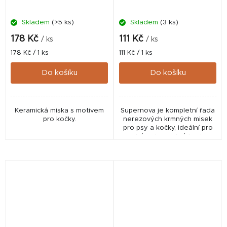
Skladem
(>5 ks)
Skladem
(3 ks)
178 Kč
111 Kč
/ ks
/ ks
Měrná
Měrná
178 Kč / 1 ks
111 Kč / 1 ks
cena:
cena:
Do košíku
Do košíku
Keramická miska s motivem
Supernova je kompletní řada
pro kočky.
nerezových krmných misek
pro psy a kočky, ideální pro
suché nebo mokré krmivo,
těstoviny, rýži, sušenky nebo
vodu.