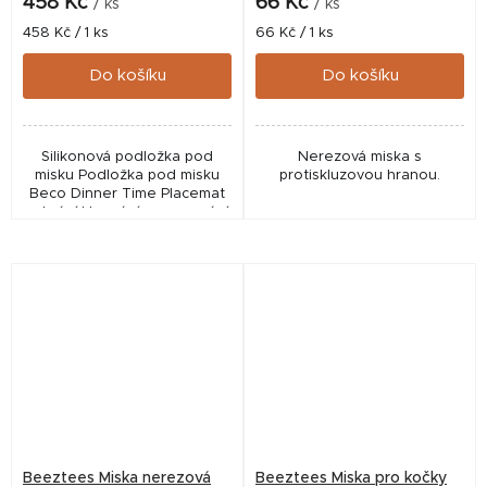
458 Kč
66 Kč
/ ks
/ ks
Měrná
Měrná
458 Kč / 1 ks
66 Kč / 1 ks
cena:
cena:
Do košíku
Do košíku
Silikonová podložka pod
Nerezová miska s
misku Podložka pod misku
protiskluzovou hranou.
Beco Dinner Time Placemat
zabrání klouzání a posouvání
misky vašeho psa během
jídla. Tato podložka je
vyrobena z odolného...
Beeztees Miska nerezová
Beeztees Miska pro kočky