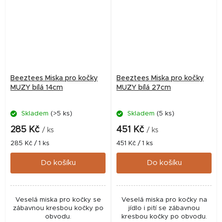
Beeztees Miska pro kočky
Beeztees Miska pro kočky
MUZY bílá 14cm
MUZY bílá 27cm
Skladem
(>5 ks)
Skladem
(5 ks)
285 Kč
451 Kč
/ ks
/ ks
Měrná
Měrná
285 Kč / 1 ks
451 Kč / 1 ks
cena:
cena:
Do košíku
Do košíku
Veselá miska pro kočky se
Veselá miska pro kočky na
zábavnou kresbou kočky po
jídlo i pití se zábavnou
obvodu.
kresbou kočky po obvodu.