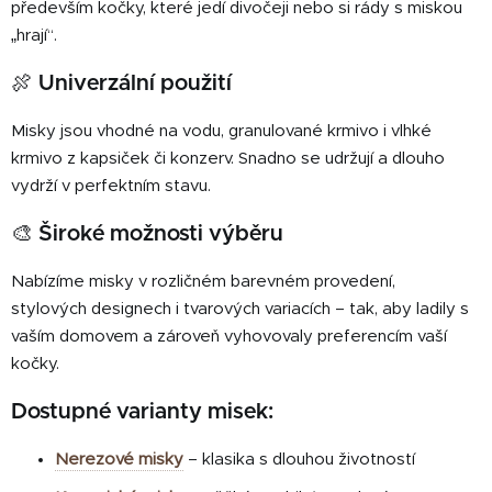
především kočky, které jedí divočeji nebo si rády s miskou
„hrají“.
🍖 Univerzální použití
Misky jsou vhodné na vodu, granulované krmivo i vlhké
krmivo z kapsiček či konzerv. Snadno se udržují a dlouho
vydrží v perfektním stavu.
🎨 Široké možnosti výběru
Nabízíme misky v rozličném barevném provedení,
stylových designech i tvarových variacích – tak, aby ladily s
vaším domovem a zároveň vyhovovaly preferencím vaší
kočky.
Dostupné varianty misek:
Nerezové misky
– klasika s dlouhou životností