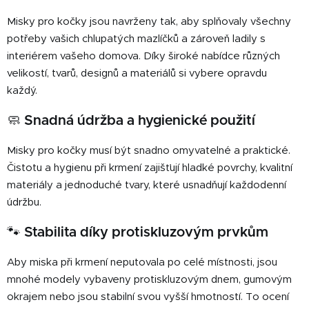
í
í
p
Misky pro kočky jsou navrženy tak, aby splňovaly všechny
r
potřeby vašich chlupatých mazlíčků a zároveň ladily s
v
interiérem vašeho domova. Díky široké nabídce různých
k
velikostí, tvarů, designů a materiálů si vybere opravdu
y
každý.
v
ý
🧼 Snadná údržba a hygienické použití
p
i
Misky pro kočky musí být snadno omyvatelné a praktické.
s
Čistotu a hygienu při krmení zajišťují hladké povrchy, kvalitní
u
materiály a jednoduché tvary, které usnadňují každodenní
údržbu.
🐾 Stabilita díky protiskluzovým prvkům
Aby miska při krmení neputovala po celé místnosti, jsou
mnohé modely vybaveny protiskluzovým dnem, gumovým
okrajem nebo jsou stabilní svou vyšší hmotností. To ocení