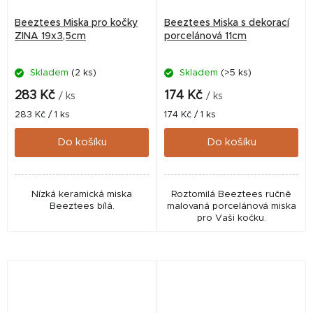
Beeztees Miska pro kočky
Beeztees Miska s dekorací
ZINA 19x3,5cm
porcelánová 11cm
Skladem
(2 ks)
Skladem
(>5 ks)
283 Kč
174 Kč
/ ks
/ ks
Měrná
Měrná
283 Kč / 1 ks
174 Kč / 1 ks
cena:
cena:
Do košíku
Do košíku
Nízká keramická miska
Roztomilá Beeztees ručně
Beeztees bílá.
malovaná porcelánová miska
pro Vaši kočku.