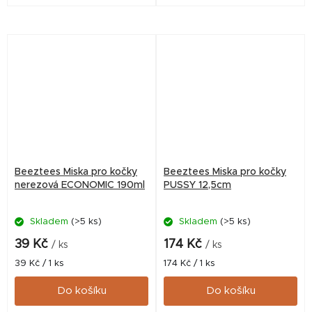
Beeztees Miska pro kočky
Beeztees Miska pro kočky
nerezová ECONOMIC 190ml
PUSSY 12,5cm
Skladem
(>5 ks)
Skladem
(>5 ks)
39 Kč
174 Kč
/ ks
/ ks
Měrná
Měrná
39 Kč / 1 ks
174 Kč / 1 ks
cena:
cena:
Do košíku
Do košíku