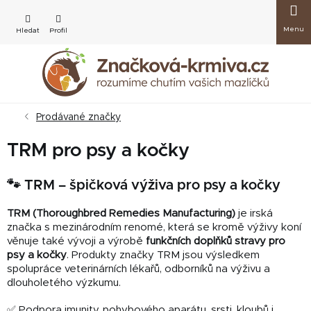
Přejít
Nákup
na
obsah
košík
Prodávané značky
TRM pro psy a kočky
🐾 TRM – špičková výživa pro psy a kočky
TRM (Thoroughbred Remedies Manufacturing)
je irská
značka s mezinárodním renomé, která se kromě výživy koní
věnuje také vývoji a výrobě
funkčních doplňků stravy pro
psy a kočky
. Produkty značky TRM jsou výsledkem
spolupráce veterinárních lékařů, odborníků na výživu a
dlouholetého výzkumu.
✅ Podpora imunity, pohybového aparátu, srsti, kloubů i