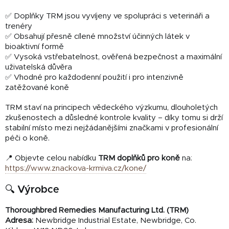
✅ Doplňky TRM jsou vyvíjeny ve spolupráci s veterináři a
trenéry
✅ Obsahují přesně cílené množství účinných látek v
bioaktivní formě
✅ Vysoká vstřebatelnost, ověřená bezpečnost a maximální
uživatelská důvěra
✅ Vhodné pro každodenní použití i pro intenzivně
zatěžované koně
TRM staví na principech vědeckého výzkumu, dlouholetých
zkušenostech a důsledné kontrole kvality – díky tomu si drží
stabilní místo mezi nejžádanějšími značkami v profesionální
péči o koně.
📍 Objevte celou nabídku
TRM doplňků pro koně
na:
https://www.znackova-krmiva.cz/kone/
🔍 Výrobce
Thoroughbred Remedies Manufacturing Ltd. (TRM)
Adresa:
Newbridge Industrial Estate, Newbridge, Co.