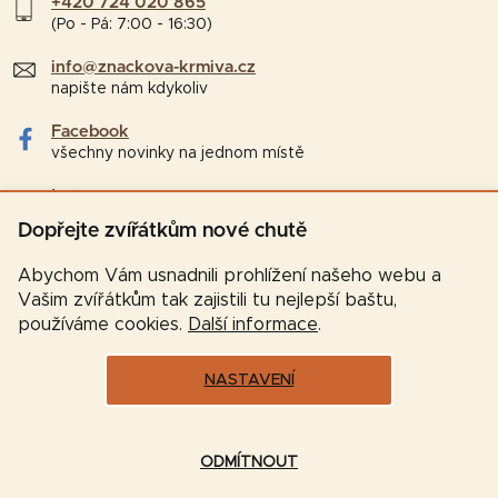
+420 724 020 865
(Po - Pá: 7:00 - 16:30)
info@znackova-krmiva.cz
napište nám kdykoliv
Facebook
všechny novinky na jednom místě
Instagram
tipy a zajímavosti pro chovatele
Dopřejte zvířátkům nové chutě
Abychom Vám usnadnili prohlížení našeho webu a
Vašim zvířátkům tak zajistili tu nejlepší baštu,
používáme cookies.
Další informace
.
NASTAVENÍ
Vytvořil Shoptet
ODMÍTNOUT