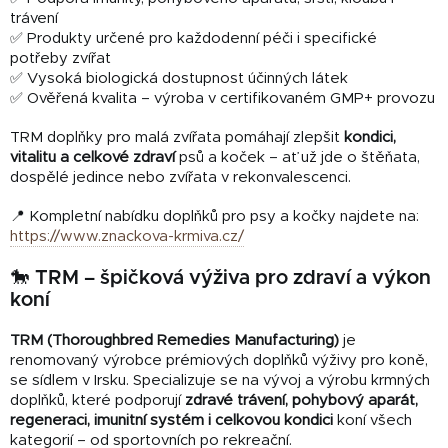
trávení
✅ Produkty určené pro každodenní péči i specifické
potřeby zvířat
✅ Vysoká biologická dostupnost účinných látek
✅ Ověřená kvalita – výroba v certifikovaném GMP+ provozu
TRM doplňky pro malá zvířata pomáhají zlepšit
kondici,
vitalitu a celkové zdraví
psů a koček – ať už jde o štěňata,
dospělé jedince nebo zvířata v rekonvalescenci.
📍 Kompletní nabídku doplňků pro psy a kočky najdete na:
https://www.znackova-krmiva.cz/
🐎 TRM – špičková výživa pro zdraví a výkon
koní
TRM (Thoroughbred Remedies Manufacturing)
je
renomovaný výrobce prémiových doplňků výživy pro koně,
se sídlem v Irsku. Specializuje se na vývoj a výrobu krmných
doplňků, které podporují
zdravé trávení, pohybový aparát,
regeneraci, imunitní systém i celkovou kondici
koní všech
kategorií – od sportovních po rekreační.