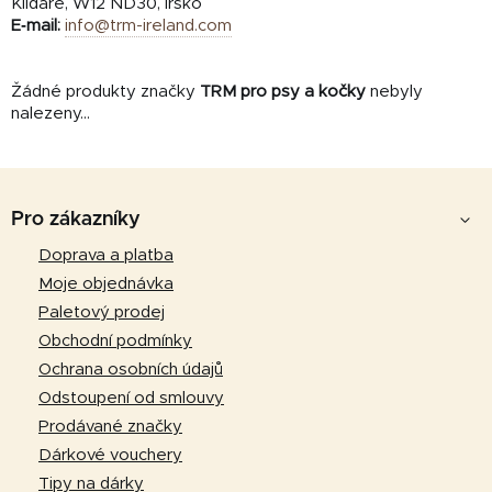
Kildare, W12 ND30, Irsko
E‑mail:
info@trm-ireland.com
Žádné produkty značky
TRM pro psy a kočky
nebyly
nalezeny...
Z
á
Pro zákazníky
p
Doprava a platba
a
Moje objednávka
t
Paletový prodej
í
Obchodní podmínky
Ochrana osobních údajů
Odstoupení od smlouvy
Prodávané značky
Dárkové vouchery
Tipy na dárky