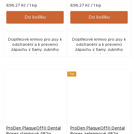
Měrná
Měrná
896,27 Kč / 1 kg
896,27 Kč / 1 kg
cena:
cena:
Do košíku
Do košíku
Doplňkové krmivo pro psy k
Doplňkové krmivo pro psy k
odstranění a k prevenci
odstranění a k prevenci
zápachu z tlamy, zubního
zápachu z tlamy, zubního
plaku a zubního kamene.
plaku a zubního kamene.
Tip
ProDen PlaqueOff® Dental
ProDen PlaqueOff® Dental
Bones slaninové 482g
Bones zeleninové 482g