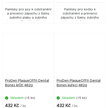
Pamlsky pro psy k odstranění
Pamlsky pro kočky k
a prevenci zápachu z tlamy,
odstranění a prevenci
zubního plaku a zubního
zápachu z tlamy, zubního
kamene. Doplňkové krmivo.
plaku a zubního kamene.
Doplňkové krmivo.
ProDen PlaqueOff® Dental
ProDen PlaqueOff® Dental
Bones krůtí 482g
Bones kuřecí 482g
Skladem
(>5 ks)
Skladem
(>5 ks)
432 Kč
432 Kč
/ ks
/ ks