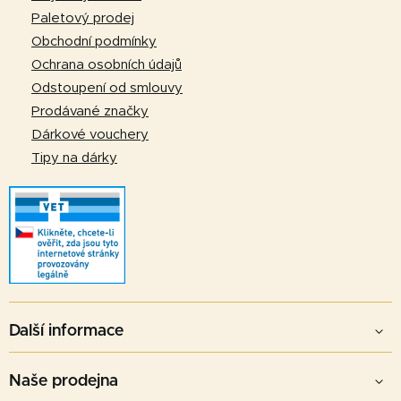
p
t
Paletový prodej
r
í
Obchodní podmínky
v
Ochrana osobních údajů
k
Odstoupení od smlouvy
y
v
Prodávané značky
ý
Dárkové vouchery
p
Tipy na dárky
i
s
u
Další informace
Naše prodejna