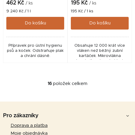
462 Kč
195 Kč
/ ks
/ ks
Měrná
Měrná
9 240 Kč / 1 l
195 Kč / 1 ks
cena:
cena:
Do košíku
Do košíku
Přípravek pro ústní hygienu
Obsahuje 12 000 krát více
psů a koček. Odstraňuje plak
vláken než běžný zubní
a chrání dásně.
kartáček. Mikrovlákna
absorbují pachy a bakterie
tvořící plak.
16
položek celkem
O
v
l
Z
á
d
á
Pro zákazníky
a
p
Doprava a platba
c
a
í
Moje objednávka