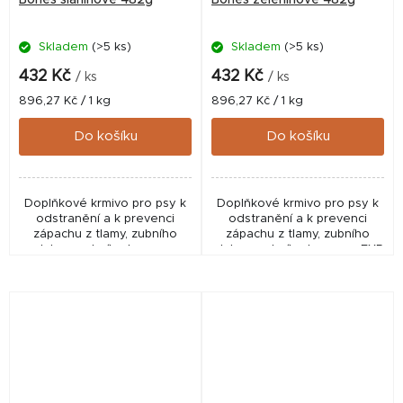
Skladem
(>5 ks)
Skladem
(>5 ks)
432 Kč
432 Kč
/ ks
/ ks
Měrná
Měrná
896,27 Kč / 1 kg
896,27 Kč / 1 kg
cena:
cena:
Do košíku
Do košíku
Doplňkové krmivo pro psy k
Doplňkové krmivo pro psy k
odstranění a k prevenci
odstranění a k prevenci
zápachu z tlamy, zubního
zápachu z tlamy, zubního
plaku a zubního kamene.
plaku a zubního kamene. EXP
05/2025 běžná cena 432 Kč