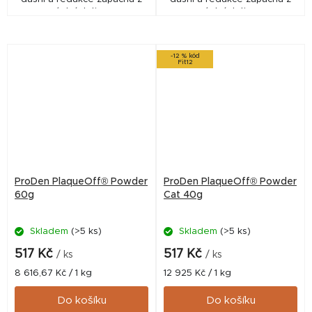
ústní dutiny.
ústní dutiny.
-12 % kód
Fit12
ProDen PlaqueOff® Powder
ProDen PlaqueOff® Powder
60g
Cat 40g
Skladem
(>5 ks)
Skladem
(>5 ks)
517 Kč
517 Kč
/ ks
/ ks
Měrná
Měrná
8 616,67 Kč / 1 kg
12 925 Kč / 1 kg
cena:
cena:
Do košíku
Do košíku