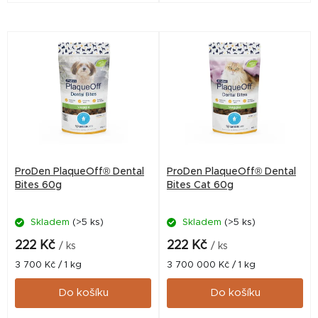
ProDen PlaqueOff® Dental
ProDen PlaqueOff® Dental
Bites 60g
Bites Cat 60g
Skladem
(>5 ks)
Skladem
(>5 ks)
222 Kč
222 Kč
/ ks
/ ks
Měrná
Měrná
3 700 Kč / 1 kg
3 700 000 Kč / 1 kg
cena:
cena:
Do košíku
Do košíku