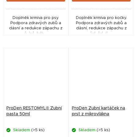
Doplněk krmiva pro psy.
Doplněk krmiva pro kočky.
Podpora zdravých zubů a
Podpora zdravých zubů a
dásní a redukce zápachu z
dásní, redukce zápachu z
ústní dutiny.
ústní dutiny.
ProDen RESTOMYL® Zubní
ProDen Zubní kartáček na
pasta 50ml
prst z mikrovlákna
Skladem
(>5 ks)
Skladem
(>5 ks)