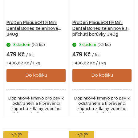
ProDen PlaqueOff® Mini
ProDen PlaqueOff® Mini
Dental Bones zeleninové
Dental Bones zeleninové s
340g
příchutí borůvky 340g
Skladem
(>5 ks)
Skladem
(>5 ks)
479 Kč
479 Kč
/ ks
/ ks
Měrná
Měrná
1 408,82 Kč / 1 kg
1 408,82 Kč / 1 kg
cena:
cena:
Do košíku
Do košíku
Doplňkové krmivo pro psy k
Doplňkové krmivo pro psy k
odstranění a k prevenci
odstranění a k prevenci
zápachu z tlamy, zubního
zápachu z tlamy, zubního
plaku a zubního kamene.
plaku a zubního kamene.
Vhodné pro malá plemena.
Příchuť borůvka. Vhodné pro
malá plemena.
-12 % kód
-12 % kód
Fit12
Fit12