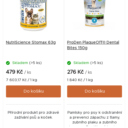
p
i
s
p
r
NutriScience Stomax 63g
ProDen PlaqueOff® Dental
o
Bites 150g
d
Skladem
(>5 ks)
Skladem
(>5 ks)
u
k
479 Kč
276 Kč
/ ks
/ ks
t
Měrná
Měrná
7 603,17 Kč / 1 kg
1 840 Kč / 1 kg
cena:
cena:
ů
Do košíku
Do košíku
Přírodní produkt pro zdravé
Pamlsky pro psy k odstranění
zažívání psů a koček.
a prevenci zápachu z tlamy,
zubního plaku a zubního
kamene. Doplňkové krmivo.