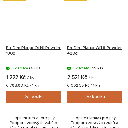
ProDen PlaqueOff® Powder
ProDen PlaqueOff® Powder
180g
420g
Skladem
(>5 ks)
Skladem
(>5 ks)
1 222 Kč
2 521 Kč
/ ks
/ ks
Měrná
Měrná
6 788,89 Kč / 1 kg
6 002,38 Kč / 1 kg
cena:
cena:
Do košíku
Do košíku
Doplněk krmiva pro psy.
Doplněk krmiva pro psy.
Podpora zdravých zubů a
Podpora zdravých zubů a
dásní a redukce zápachu z
dásní a redukce zápachu z