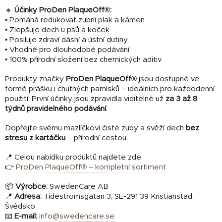
🔸
Účinky ProDen PlaqueOff®:
• Pomáhá redukovat zubní plak a kámen
• Zlepšuje dech u psů a koček
• Posiluje zdraví dásní a ústní dutiny
• Vhodné pro dlouhodobé podávání
• 100% přírodní složení bez chemických aditiv
Produkty značky
ProDen PlaqueOff®
jsou dostupné ve
formě prášku i chutných pamlsků – ideálních pro každodenní
použití. První účinky jsou zpravidla viditelné už
za 3 až 8
týdnů pravidelného podávání
.
Dopřejte svému mazlíčkovi čisté zuby a svěží dech
bez
stresu z kartáčku
– přírodní cestou.
📍 Celou nabídku produktů najdete zde:
👉
ProDen PlaqueOff® – kompletní sortiment
📦
Výrobce:
SwedenCare AB
📍
Adresa:
Tideströmsgatan 3, SE-291 39 Kristianstad,
Švédsko
📧
E-mail:
info@swedencare.se