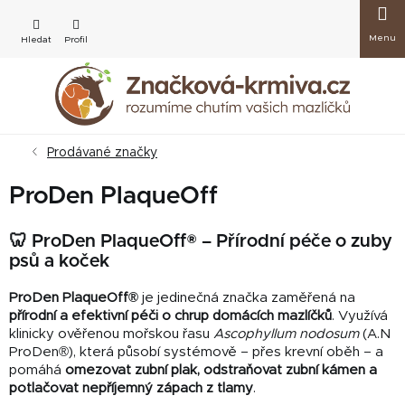
Přejít
Nákup
na
obsah
košík
Prodávané značky
ProDen PlaqueOff
🦷 ProDen PlaqueOff® – Přírodní péče o zuby
psů a koček
ProDen PlaqueOff®
je jedinečná značka zaměřená na
přírodní a efektivní péči o chrup domácích mazlíčků
. Využívá
klinicky ověřenou mořskou řasu
Ascophyllum nodosum
(A.N
ProDen®), která působí systémově – přes krevní oběh – a
pomáhá
omezovat zubní plak, odstraňovat zubní kámen a
potlačovat nepříjemný zápach z tlamy
.