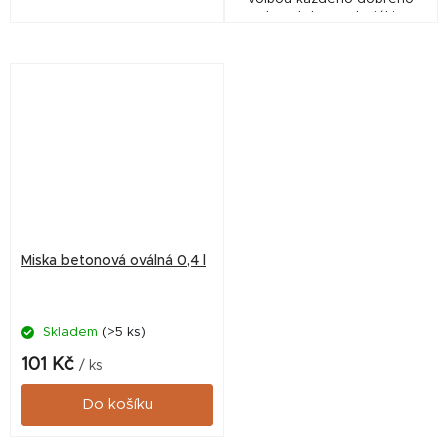
chovatele - materiál je
odolný a díky své povrchové
úpravě nepropustný a
zdravotně nezávadný.
Miska betonová oválná 0,4 l
Skladem
(>5 ks)
101 Kč
/ ks
Do košíku