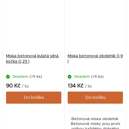
zdravotně nezávadný.
Miska betonová kulatá silná,
Miska betonová obdelník 0,9
kočka 0,25 l
l
Skladem
(>5 ks)
Skladem
(>5 ks)
90 Kč
134 Kč
/ ks
/ ks
Do košíku
Do košíku
Betonová miska obdelník.
Betonové misky jsou první
volbou každého dobrého