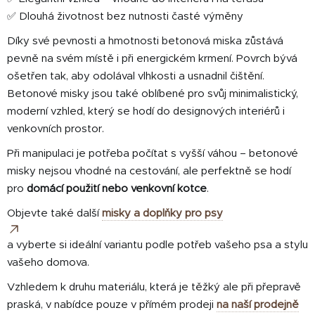
u
✅ Dlouhá životnost bez nutnosti časté výměny
Díky své pevnosti a hmotnosti betonová miska zůstává
pevně na svém místě i při energickém krmení. Povrch bývá
ošetřen tak, aby odolával vlhkosti a usnadnil čištění.
Betonové misky jsou také oblíbené pro svůj minimalistický,
moderní vzhled, který se hodí do designových interiérů i
venkovních prostor.
Při manipulaci je potřeba počítat s vyšší váhou – betonové
misky nejsou vhodné na cestování, ale perfektně se hodí
pro
domácí použití nebo venkovní kotce
.
Objevte také další
misky a doplňky pro psy
a vyberte si ideální variantu podle potřeb vašeho psa a stylu
vašeho domova.
Vzhledem k druhu materiálu, která je těžký ale při přepravě
praská, v nabídce pouze v přímém prodeji
na naší prodejně