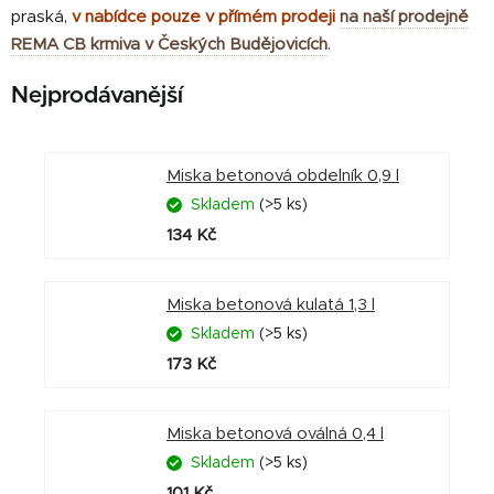
praská,
v nabídce pouze v přímém prodeji
na naší prodejně
REMA CB krmiva v Českých Budějovicích
.
Nejprodávanější
Miska betonová obdelník 0,9 l
Skladem
(>5 ks)
134 Kč
Miska betonová kulatá 1,3 l
Skladem
(>5 ks)
173 Kč
Miska betonová oválná 0,4 l
Skladem
(>5 ks)
101 Kč