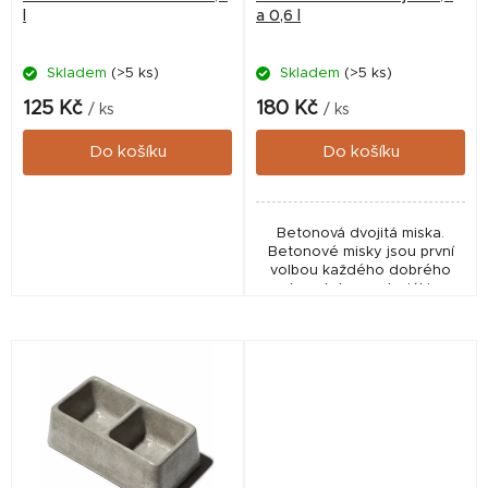
o
l
a 0,6 l
d
Skladem
(>5 ks)
Skladem
(>5 ks)
u
k
125 Kč
180 Kč
/ ks
/ ks
t
Do košíku
Do košíku
ů
Betonová dvojitá miska.
Betonové misky jsou první
volbou každého dobrého
chovatele - materiál je
odolný a díky své povrchové
úpravě nepropustný a
zdravotně nezávadný.