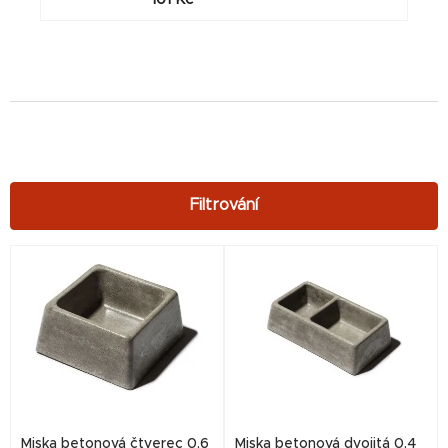
V
ý
p
i
s
p
r
Miska betonová čtverec 0,6
Miska betonová dvojitá 0,4