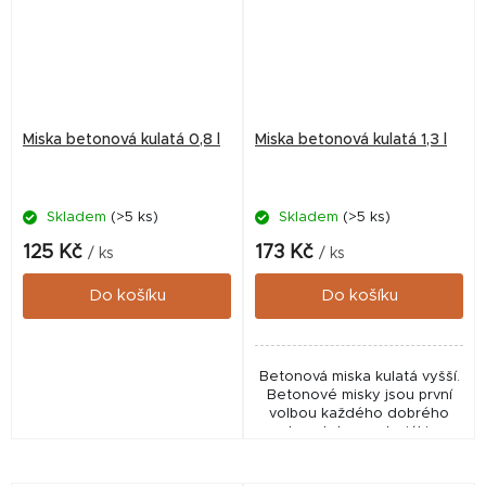
Miska betonová kulatá 0,8 l
Miska betonová kulatá 1,3 l
Skladem
(>5 ks)
Skladem
(>5 ks)
125 Kč
173 Kč
/ ks
/ ks
Do košíku
Do košíku
Betonová miska kulatá vyšší.
Betonové misky jsou první
volbou každého dobrého
chovatele - materiál je
odolný a díky své povrchové
úpravě nepropustný a