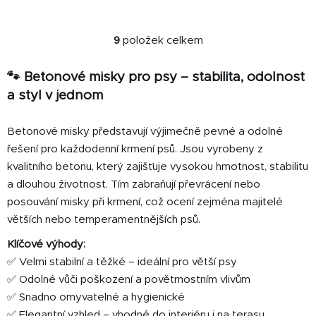
9
položek celkem
O
v
🐾 Betonové misky pro psy – stabilita, odolnost
l
á
a styl v jednom
d
a
Betonové misky představují výjimečně pevné a odolné
c
řešení pro každodenní krmení psů. Jsou vyrobeny z
í
kvalitního betonu, který zajišťuje vysokou hmotnost, stabilitu
p
a dlouhou životnost. Tím zabraňují převrácení nebo
r
v
posouvání misky při krmení, což ocení zejména majitelé
k
větších nebo temperamentnějších psů.
y
Klíčové výhody:
v
✅ Velmi stabilní a těžké – ideální pro větší psy
ý
p
✅ Odolné vůči poškození a povětrnostním vlivům
i
✅ Snadno omyvatelné a hygienické
s
✅ Elegantní vzhled – vhodné do interiéru i na terasu