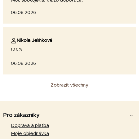
Moc spokojená, můžu doporučit.
06.08.2026
Nikola Jelínková
100%
06.08.2026
Zobrazit všechny
Z
á
Pro zákazníky
p
Doprava a platba
a
Moje objednávka