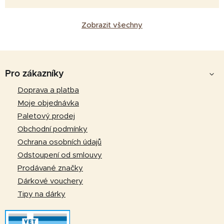
Zobrazit všechny
Z
á
Pro zákazníky
p
Doprava a platba
a
Moje objednávka
t
Paletový prodej
í
Obchodní podmínky
Ochrana osobních údajů
Odstoupení od smlouvy
Prodávané značky
Dárkové vouchery
Tipy na dárky