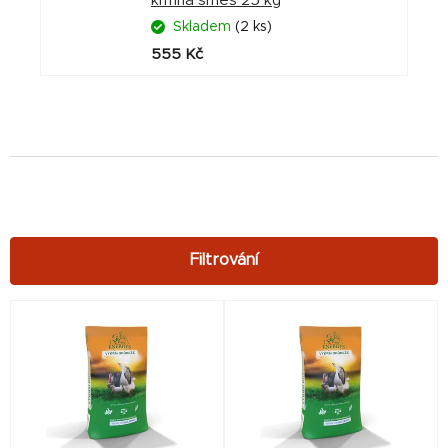
krmná směs 25 kg
Skladem
(2 ks)
555 Kč
V
ý
p
i
s