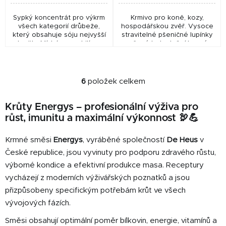
Sypký koncentrát pro výkrm
Krmivo pro koně, kozy,
všech kategorií drůbeže,
hospodářskou zvěř. Vysoce
který obsahuje sóju nejvyšší
stravitelné pšeničné lupínky
kvality. Míchá se s obilím v
určené k doplnění krmné
poměru 20 – 40 % (dle druhu
dávky pro koně.
nebo fáze výkrmu). Přispívá k
rychlému...
6
položek celkem
O
v
Krůty Energys – profesionální výživa pro
l
růst, imunitu a maximální výkonnost 🦃💪
á
d
Krmné směsi
Energys
, vyráběné společností
De Heus
v
a
c
České republice, jsou vyvinuty pro podporu zdravého růstu,
í
výborné kondice a efektivní produkce masa. Receptury
p
vycházejí z moderních výživářských poznatků a jsou
r
přizpůsobeny specifickým potřebám krůt ve všech
v
vývojových fázích.
k
y
Směsi obsahují optimální poměr bílkovin, energie, vitamínů a