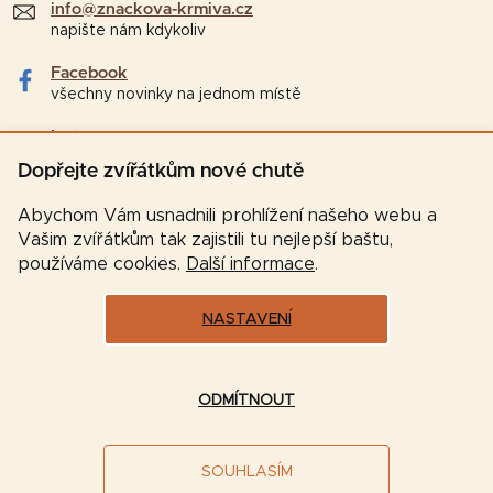
info@znackova-krmiva.cz
napište nám kdykoliv
Facebook
všechny novinky na jednom místě
Instagram
tipy a zajímavosti pro chovatele
Dopřejte zvířátkům nové chutě
Abychom Vám usnadnili prohlížení našeho webu a
Vašim zvířátkům tak zajistili tu nejlepší baštu,
používáme cookies.
Další informace
.
NASTAVENÍ
Vytvořil Shoptet
ODMÍTNOUT
Copyright 2026
Značková-krmiva.cz
. Všechna práva
SOUHLASÍM
vyhrazena.
Upravit nastavení cookies