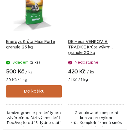
Energys Krůta Maxi Forte
DE Heus VENKOV A
granule 25 kg
TRADICE Krůta výkrm
granule 20 kg
Skladem
(2 ks)
Nedostupné
500 Kč
420 Kč
/ ks
/ ks
Měrná
Měrná
20 Kč / 1 kg
21 Kč / 1 kg
cena:
cena:
Do košíku
Krmivo granule pro krůty pro
Granulované kompletní
závěrečnou fázi výkrmu krůt.
krmivo pro výkrm
Používejte od 13. týdne stáří.
krůt. Kompletní krmná směs
Neobsahuje
pro výkrm krůt vhodná od