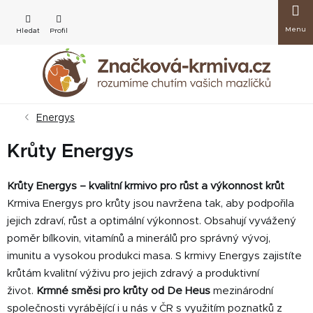
Přejít
Nákup
na
obsah
košík
Energys
Krůty Energys
Krůty Energys – kvalitní krmivo pro růst a výkonnost krůt
Krmiva Energys pro krůty jsou navržena tak, aby podpořila
jejich zdraví, růst a optimální výkonnost. Obsahují vyvážený
poměr bílkovin, vitamínů a minerálů pro správný vývoj,
imunitu a vysokou produkci masa. S krmivy Energys zajistíte
krůtám kvalitní výživu pro jejich zdravý a produktivní
život.
Krmné směsi pro krůty od De Heus
mezinárodní
společnosti vyrábějící i u nás v ČR s využitím poznatků z