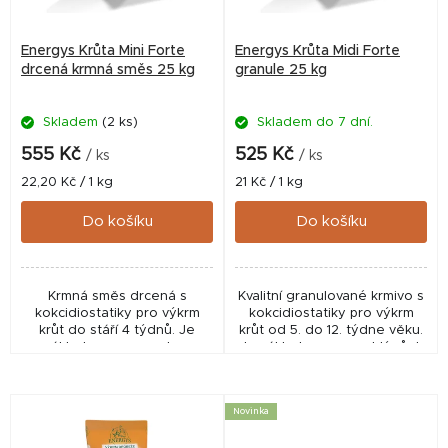
p
r
Energys Krůta Mini Forte
Energys Krůta Midi Forte
o
drcená krmná směs 25 kg
granule 25 kg
d
Skladem
(2 ks)
Skladem do 7 dní.
u
k
555 Kč
525 Kč
/ ks
/ ks
t
Měrná
Měrná
22,20 Kč / 1 kg
21 Kč / 1 kg
cena:
cena:
ů
Do košíku
Do košíku
Krmná směs drcená s
Kvalitní granulované krmivo s
kokcidiostatiky pro výkrm
kokcidiostatiky pro výkrm
krůt do stáří 4 týdnů. Je
krůt od 5. do 12. týdne věku.
základem pro vysokou
Je základem pro rychlý růst,
zmasilost. Následně použijte
vysokou zmasilost a výborný
směs Krůta Midi Forte.
zdravotní stav Vašich krůt.
Obsah...
Novinka