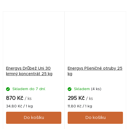
kokcidiostatikum. Krmná
začátku 5. týdne věku.
směs granulovaná, krmivo
Neobsahuje
pro krůťata pro cca 7 dní...
kokcidiostatikum, a proto je
vhodná i pro...
Energys Drůbež Uni 30
Energys Pšeničné otruby 25
krmný koncentrát 25 kg
kg
Skladem do 7 dní.
Skladem
(4 ks)
870 Kč
295 Kč
/ ks
/ ks
Měrná
Měrná
34,80 Kč / 1 kg
11,80 Kč / 1 kg
cena:
cena:
Do košíku
Do košíku