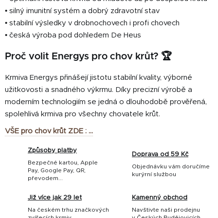
• silný imunitní systém a dobrý zdravotní stav
• stabilní výsledky v drobnochovech i profi chovech
• česká výroba pod dohledem De Heus
Proč volit Energys pro chov krůt? 🏆
Krmiva Energys přinášejí jistotu stabilní kvality, výborné
užitkovosti a snadného výkrmu. Díky precizní výrobě a
moderním technologiím se jedná o dlouhodobě prověřená,
spolehlivá krmiva pro všechny chovatele krůt.
VŠE pro chov krůt ZDE : ...
Způsoby platby
Doprava od 59 Kč
Bezpečné kartou, Apple
Objednávku vám doručíme
Pay, Google Pay, QR,
kurýrní službou
převodem...
Již více jak 29 let
Kamenný obchod
Na českém trhu značkových
Navštivte naši prodejnu
zvířecích krmiv
v Českých Budějovicích