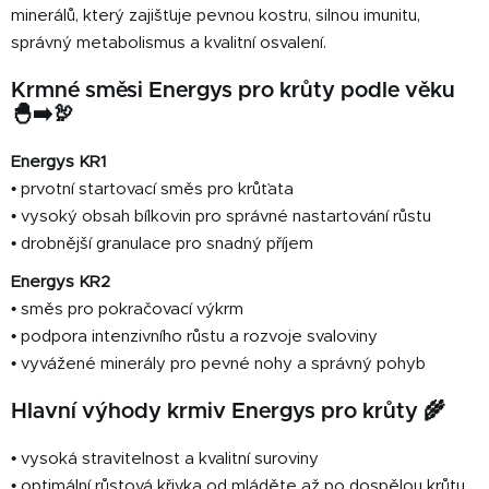
v
minerálů, který zajišťuje pevnou kostru, silnou imunitu,
ý
správný metabolismus a kvalitní osvalení.
p
i
Krmné směsi Energys pro krůty podle věku
s
🐣➡️🦃
u
Energys KR1
• prvotní startovací směs pro krůťata
• vysoký obsah bílkovin pro správné nastartování růstu
• drobnější granulace pro snadný příjem
Energys KR2
• směs pro pokračovací výkrm
• podpora intenzivního růstu a rozvoje svaloviny
• vyvážené minerály pro pevné nohy a správný pohyb
Hlavní výhody krmiv Energys pro krůty 🌾
• vysoká stravitelnost a kvalitní suroviny
• optimální růstová křivka od mláděte až po dospělou krůtu