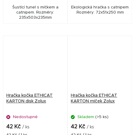
Šustící tunel s míčkem a
Ekologická hračka s catnipem
catnipem. Rozměry:
.Rozměry: 72x51x250 mm
235x503x235mm
Hračka kočka ETHICAT
Hračka kočka ETHICAT
KARTON disk Zolux
KARTON míček Zolux
Nedostupné
Skladem
(>5 ks)
42 Kč
42 Kč
/ ks
/ ks
Měrná
Měrná