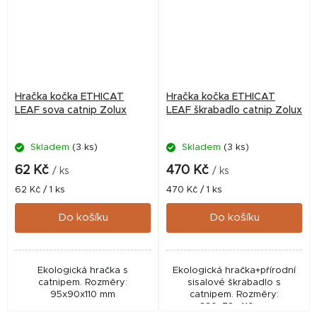
Hračka kočka ETHICAT
Hračka kočka ETHICAT
LEAF sova catnip Zolux
LEAF škrabadlo catnip Zolux
Skladem
(3 ks)
Skladem
(3 ks)
62 Kč
470 Kč
/ ks
/ ks
Měrná
Měrná
62 Kč / 1 ks
470 Kč / 1 ks
cena:
cena:
Do košíku
Do košíku
Ekologická hračka s
Ekologická hračka+přírodní
catnipem. Rozměry:
sisalové škrabadlo s
95x90x110 mm
catnipem. Rozměry:
330x78x410mm