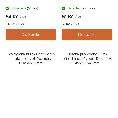
Skladem
(>5 ks)
Skladem
(>5 ks)
54 Kč
51 Kč
/ ks
/ ks
Měrná
Měrná
54 Kč / 1 ks
51 Kč / 1 ks
cena:
cena:
Do košíku
Do košíku
Ekologická hračka pro kočky
Hračka pro kočky, 100%
- matatabi uzel. Rozměry:
přírodního původu. Rozměry:
80x56x20mm
45x235x45mm