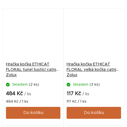
Hračka kočka ETHICAT
Hračka kočka ETHICAT
FLORAL tunel šustící catnip
FLORAL velká kočka catnip
Zolux
Zolux
Skladem
(2 ks)
Skladem
(3 ks)
484 Kč
117 Kč
/ ks
/ ks
Měrná
Měrná
484 Kč / 1 ks
117 Kč / 1 ks
cena:
cena:
Do košíku
Do košíku