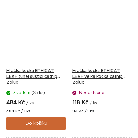
Hračka kočka ETHICAT
Hračka kočka ETHICAT
LEAF tunel šustící catnip
LEAF velká kočka catnip
Zolux
Zolux
Skladem
(>5 ks)
Nedostupné
484 Kč
118 Kč
/ ks
/ ks
Měrná
Měrná
484 Kč / 1 ks
118 Kč / 1 ks
cena:
cena:
Do košíku