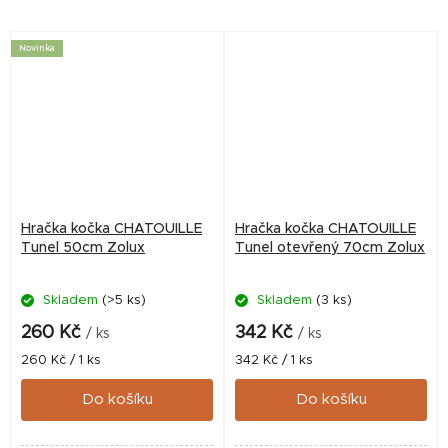
Novinka
Hračka kočka CHATOUILLE
Hračka kočka CHATOUILLE
Tunel 50cm Zolux
Tunel otevřený 70cm Zolux
Skladem
(>5 ks)
Skladem
(3 ks)
260 Kč
342 Kč
/ ks
/ ks
Měrná
Měrná
260 Kč / 1 ks
342 Kč / 1 ks
cena:
cena:
Do košíku
Do košíku