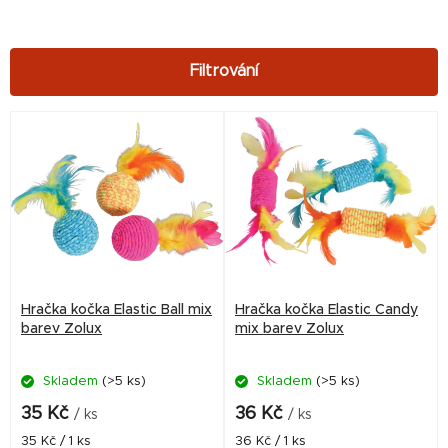
V
ý
p
i
s
p
r
Hračka kočka Elastic Ball mix
Hračka kočka Elastic Candy
o
barev Zolux
mix barev Zolux
d
Skladem
(>5 ks)
Skladem
(>5 ks)
u
k
35 Kč
36 Kč
/ ks
/ ks
t
Měrná
Měrná
35 Kč / 1 ks
36 Kč / 1 ks