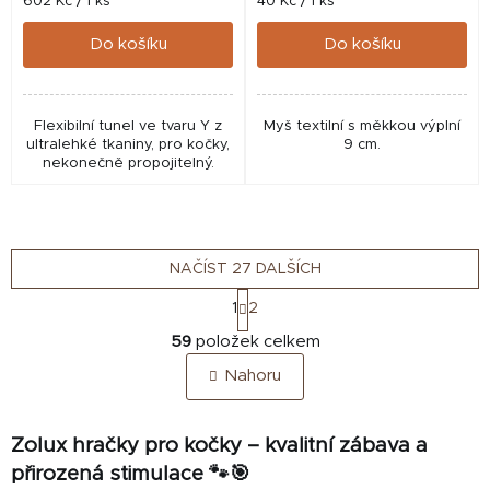
Měrná
Měrná
602 Kč / 1 ks
40 Kč / 1 ks
cena:
cena:
Do košíku
Do košíku
Flexibilní tunel ve tvaru Y z
Myš textilní s měkkou výplní
ultralehké tkaniny, pro kočky,
9 cm.
nekonečně propojitelný.
NAČÍST 27 DALŠÍCH
S
1
2
t
O
r
59
položek celkem
v
á
Nahoru
n
l
k
á
o
d
v
Zolux hračky pro kočky – kvalitní zábava a
a
á
přirozená stimulace 🐾🎯
c
n