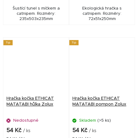
Šustící tunel s míčkem a
Ekologická hračka s
catnipem. Rozměry:
catnipem. Rozměry:
235x503x235mm
72x51x250mm
Tip
Tip
Hračka kočka ETHICAT
Hračka kočka ETHICAT
MATATABI hůlka Zolux
MATATABI pompon Zolux
Nedostupné
Skladem
(>5 ks)
54 Kč
54 Kč
/ ks
/ ks