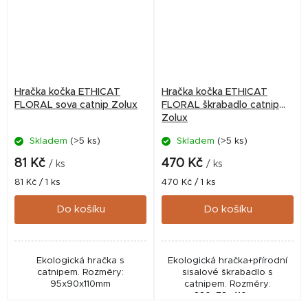
Hračka kočka ETHICAT
Hračka kočka ETHICAT
FLORAL sova catnip Zolux
FLORAL škrabadlo catnip
Zolux
Skladem
(>5 ks)
Skladem
(>5 ks)
81 Kč
470 Kč
/ ks
/ ks
Měrná
Měrná
81 Kč / 1 ks
470 Kč / 1 ks
cena:
cena:
Do košíku
Do košíku
Ekologická hračka s
Ekologická hračka+přírodní
catnipem. Rozměry:
sisalové škrabadlo s
95x90x110mm
catnipem. Rozměry:
330x78x410mm