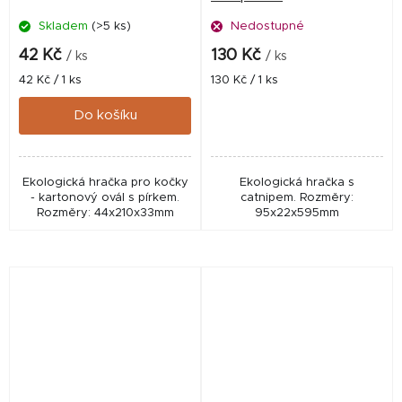
Skladem
(>5 ks)
Nedostupné
42 Kč
130 Kč
/ ks
/ ks
Měrná
Měrná
42 Kč / 1 ks
130 Kč / 1 ks
cena:
cena:
Do košíku
Ekologická hračka pro kočky
Ekologická hračka s
- kartonový ovál s pírkem.
catnipem. Rozměry:
Rozměry: 44x210x33mm
95x22x595mm