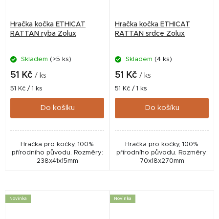
Hračka kočka ETHICAT
Hračka kočka ETHICAT
RATTAN ryba Zolux
RATTAN srdce Zolux
Skladem
(>5 ks)
Skladem
(4 ks)
51 Kč
51 Kč
/ ks
/ ks
Měrná
Měrná
51 Kč / 1 ks
51 Kč / 1 ks
cena:
cena:
Do košíku
Do košíku
Hračka pro kočky, 100%
Hračka pro kočky, 100%
přírodního původu. Rozměry:
přírodního původu. Rozměry:
238x41x15mm
70x18x270mm
Novinka
Novinka