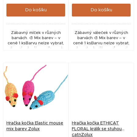
cena:
cena:
ů
Do košíku
Do košíku
Zábavný míček v různých
Zábavný váleček v různých
barvách. 🎨 Mix barev – v
barvách 🎨 Mix barev – v
ceně 1 ksBarvu nelze vybrat,
ceně 1 ksBarvu nelze vybrat,
ale pokud máte preferenci,
ale pokud máte preferenci,
uveďte ji do poznámky v
uveďte ji do poznámky v
objednávce – pokusíme se
objednávce – pokusíme se
vám vyhovět.
vám vyhovět.
Hračka kočka Elastic mouse
Hračka kočka ETHICAT
mix barev Zolux
FLORAL králík se stuhou
catnZolux