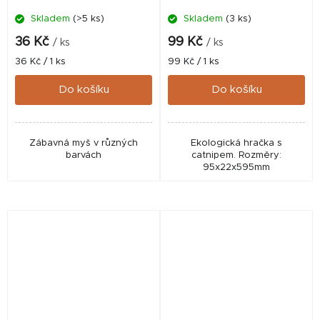
Skladem
(>5 ks)
Skladem
(3 ks)
36 Kč
99 Kč
/ ks
/ ks
Měrná
Měrná
36 Kč / 1 ks
99 Kč / 1 ks
cena:
cena:
Do košíku
Do košíku
Zábavná myš v různých
Ekologická hračka s
barvách
catnipem. Rozměry:
95x22x595mm