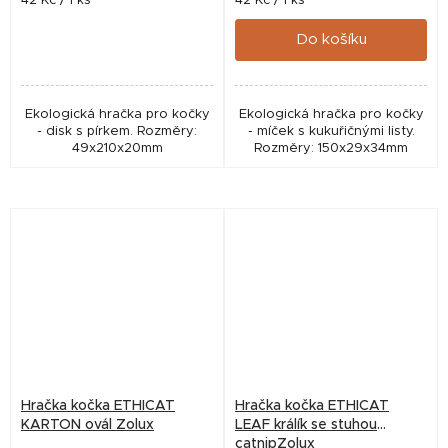
42 Kč / 1 ks
42 Kč / 1 ks
cena:
cena:
Do košíku
Ekologická hračka pro kočky
Ekologická hračka pro kočky
- disk s pírkem. Rozměry:
- míček s kukuřičnými listy.
49x210x20mm
Rozměry: 150x29x34mm
Hračka kočka ETHICAT
Hračka kočka ETHICAT
KARTON ovál Zolux
LEAF králík se stuhou
catnipZolux