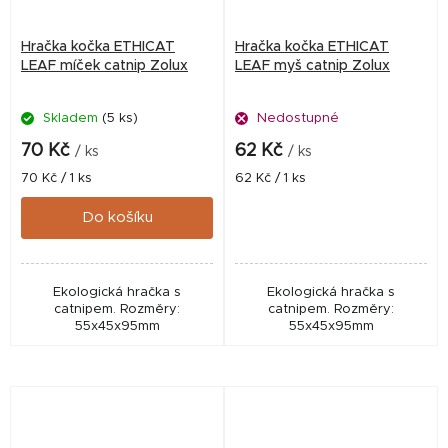
Hračka kočka ETHICAT
Hračka kočka ETHICAT
LEAF míček catnip Zolux
LEAF myš catnip Zolux
Skladem
(5 ks)
Nedostupné
70 Kč
62 Kč
/ ks
/ ks
Měrná
Měrná
70 Kč / 1 ks
62 Kč / 1 ks
cena:
cena:
Do košíku
Ekologická hračka s
Ekologická hračka s
catnipem. Rozměry:
catnipem. Rozměry:
55x45x95mm
55x45x95mm