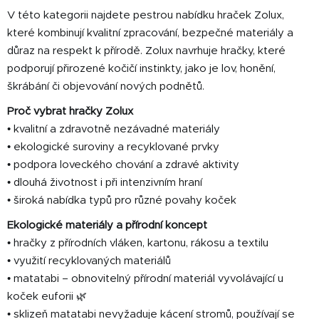
í
í
V této kategorii najdete pestrou nabídku hraček Zolux,
p
které kombinují kvalitní zpracování, bezpečné materiály a
r
důraz na respekt k přírodě. Zolux navrhuje hračky, které
v
podporují přirozené kočičí instinkty, jako je lov, honění,
k
y
škrábání či objevování nových podnětů.
v
Proč vybrat hračky Zolux
ý
• kvalitní a zdravotně nezávadné materiály
p
• ekologické suroviny a recyklované prvky
i
s
• podpora loveckého chování a zdravé aktivity
u
• dlouhá životnost i při intenzivním hraní
• široká nabídka typů pro různé povahy koček
Ekologické materiály a přírodní koncept
• hračky z přírodních vláken, kartonu, rákosu a textilu
• využití recyklovaných materiálů
• matatabi – obnovitelný přírodní materiál vyvolávající u
koček euforii 🌿
• sklizeň matatabi nevyžaduje kácení stromů, používají se