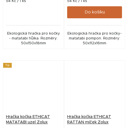
Měrná
Měrná
54 Kč / 1 ks
54 Kč / 1 ks
cena:
cena:
Do košíku
Ekologická hračka pro kočky
Ekologická hračka pro kočky-
- matatabi hůlka. Rozměry:
matatabi pompon. Rozměry:
50x150x18mm
50x112x16mm
Tip
Hračka kočka ETHICAT
Hračka kočka ETHICAT
MATATABI uzel Zolux
RATTAN míček Zolux