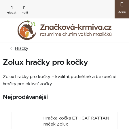
Přejít
Nákup
na
obsah
košík
Hračky
Zolux hračky pro kočky
Zolux hračky pro kočky – kvalitní, podnětné a bezpečné
hračky pro aktivní kočky.
Nejprodávanější
Hračka kočka ETHICAT RATTAN
míček Zolux