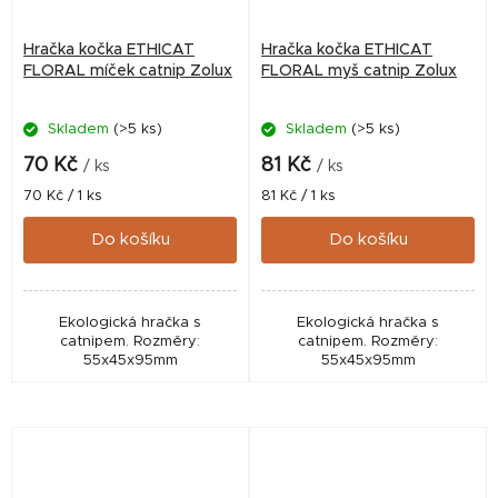
Hračka kočka ETHICAT
Hračka kočka ETHICAT
FLORAL míček catnip Zolux
FLORAL myš catnip Zolux
Skladem
(>5 ks)
Skladem
(>5 ks)
70 Kč
81 Kč
/ ks
/ ks
Měrná
Měrná
70 Kč / 1 ks
81 Kč / 1 ks
cena:
cena:
Do košíku
Do košíku
Ekologická hračka s
Ekologická hračka s
catnipem. Rozměry:
catnipem. Rozměry:
55x45x95mm
55x45x95mm