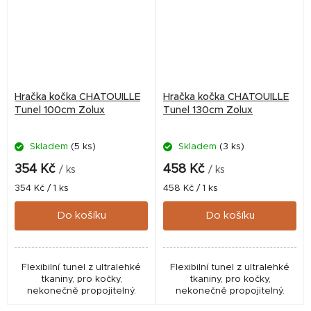
Hračka kočka CHATOUILLE
Hračka kočka CHATOUILLE
Tunel 100cm Zolux
Tunel 130cm Zolux
Skladem
(5 ks)
Skladem
(3 ks)
354 Kč
458 Kč
/ ks
/ ks
Měrná
Měrná
354 Kč / 1 ks
458 Kč / 1 ks
cena:
cena:
Do košíku
Do košíku
Flexibilní tunel z ultralehké
Flexibilní tunel z ultralehké
tkaniny, pro kočky,
tkaniny, pro kočky,
nekonečně propojitelný.
nekonečně propojitelný.