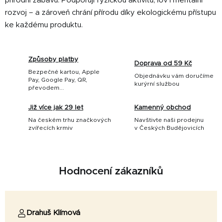
přírodní zábavu. Podporují fyzickou aktivitu, lov i mentální
rozvoj – a zároveň chrání přírodu díky ekologickému přístupu
ke každému produktu.
Způsoby platby
Doprava od 59 Kč
Bezpečné kartou, Apple
Objednávku vám doručíme
Pay, Google Pay, QR,
kurýrní službou
převodem...
Již více jak 29 let
Kamenný obchod
Na českém trhu značkových
Navštivte naši prodejnu
zvířecích krmiv
v Českých Budějovicích
Hodnocení zákazníků
Drahuš Klímová