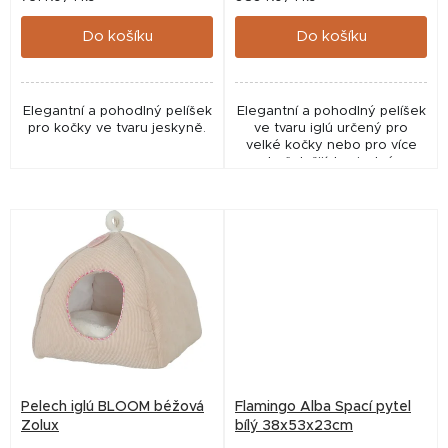
cena:
cena:
ů
Do košíku
Do košíku
Elegantní a pohodlný pelíšek
Elegantní a pohodlný pelíšek
pro kočky ve tvaru jeskyně.
ve tvaru iglú určený pro
velké kočky nebo pro více
koček žijích v jedné
domácnosti.
Pelech iglú BLOOM béžová
Flamingo Alba Spací pytel
Zolux
bílý 38x53x23cm