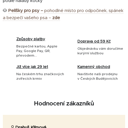
podle nálady kočky
🐶
Pelíšky pro psy –
pohodlné místo pro odpočinek, spánek
a bezpečí vašeho psa –
zde
Způsoby platby
Doprava od 59 Kč
Bezpečné kartou, Apple
Objednávku vám doručíme
Pay, Google Pay, QR,
kurýrní službou
převodem...
Již více jak 29 let
Kamenný obchod
Na českém trhu značkových
Navštivte naši prodejnu
zvířecích krmiv
v Českých Budějovicích
Hodnocení zákazníků
Drahuš Klímová