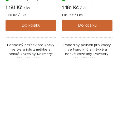
1 181 Kč
1 181 Kč
/ ks
/ ks
Měrná
Měrná
1 181 Kč / 1 ks
1 181 Kč / 1 ks
cena:
cena:
Do košíku
Do košíku
Pohodlný pelíšek pro kočky
Pohodlný pelíšek pro kočky
ve tvaru iglů z měkké a
ve tvaru iglů z měkké a
hebké kožešiny. Rozměry:
hebké kožešiny. Rozměry:
470x470x480mm
470x470x480mm