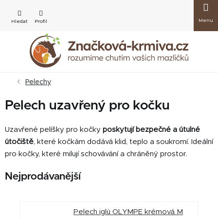
Přejít
Nákup
na
obsah
košík
Pelechy
Pelech uzavřený pro kočku
Uzavřené pelíšky pro kočky
poskytují bezpečné a útulné
útočiště
, které kočkám dodává klid, teplo a soukromí. Ideální
pro kočky, které milují schovávání a chráněný prostor.
Nejprodávanější
Pelech iglú OLYMPE krémová M