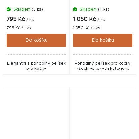
Skladem
(3 ks)
Skladem
(4 ks)
795 Kč
1 050 Kč
/ ks
/ ks
Měrná
Měrná
795 Kč / 1 ks
1 050 Kč / 1 ks
cena:
cena:
Do košíku
Do košíku
Elegantní a pohodlný pelíšek
Pohodlný pelíšek pro kočky
pro kočky.
všech věkových kategorií.