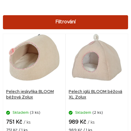
V
ý
p
i
s
p
r
Pelech jeskyňka BLOOM
Pelech iglú BLOOM béžová
o
béžová Zolux
XL Zolux
d
Skladem
(3 ks)
Skladem
(2 ks)
u
k
751 Kč
989 Kč
/ ks
/ ks
t
Měrná
Měrná
751 Kč / 1 ks
989 Kč / 1 ks