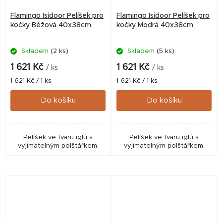
Flamingo Isidoor Pelíšek pro
Flamingo Isidoor Pelíšek pro
kočky Béžová 40x38cm
kočky Modrá 40x38cm
Skladem
(2 ks)
Skladem
(5 ks)
1 621 Kč
1 621 Kč
/ ks
/ ks
Měrná
Měrná
1 621 Kč / 1 ks
1 621 Kč / 1 ks
cena:
cena:
Do košíku
Do košíku
Pelíšek ve tvaru iglú s
Pelíšek ve tvaru iglú s
vyjímatelným polštářkem.
vyjímatelným polštářkem.