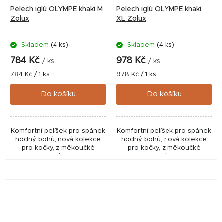
Pelech iglú OLYMPE khaki M
Pelech iglú OLYMPE khaki
Zolux
XL Zolux
Skladem
(4 ks)
Skladem
(4 ks)
784 Kč
978 Kč
/ ks
/ ks
Měrná
Měrná
784 Kč / 1 ks
978 Kč / 1 ks
cena:
cena:
Do košíku
Do košíku
Komfortní pelíšek pro spánek
Komfortní pelíšek pro spánek
hodný bohů, nová kolekce
hodný bohů, nová kolekce
pro kočky, z měkoučké
pro kočky, z měkoučké
kožešiny a výplň ze 100%
kožešiny a výplň ze 100%
polyesteru.
polyesteru.