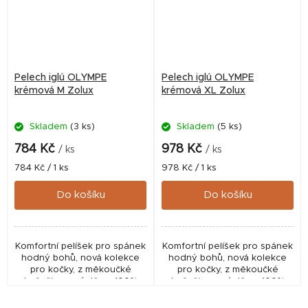
Pelech iglú OLYMPE
Pelech iglú OLYMPE
krémová M Zolux
krémová XL Zolux
Skladem
(3 ks)
Skladem
(5 ks)
784 Kč
978 Kč
/ ks
/ ks
Měrná
Měrná
784 Kč / 1 ks
978 Kč / 1 ks
cena:
cena:
Do košíku
Do košíku
Komfortní pelíšek pro spánek
Komfortní pelíšek pro spánek
hodný bohů, nová kolekce
hodný bohů, nová kolekce
pro kočky, z měkoučké
pro kočky, z měkoučké
kožešiny a výplň ze 100%
kožešiny a výplň ze 100%
polyesteru.
polyesteru.