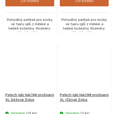
Do košíku
Do košíku
Pohodlný pelíšek pro kočky
Pohodlný pelíšek pro kočky
ve tvaru iglů z měkké a
ve tvaru iglů z měkké a
hebké kožešiny. Rozměry:
hebké kožešiny. Rozměry:
410x410x400mm
410x410x400mm
Pelech iglú NAOMI prošívaný
Pelech iglú NAOMI prošívaný
XL béžová Zolux
XL růžová Zolux
Skladem
(>5 ks)
Skladem
(3 ks)