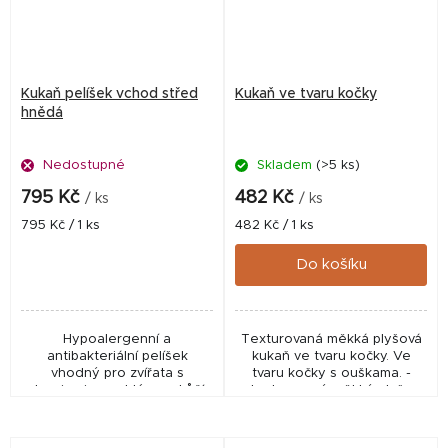
Kukaň pelíšek vchod střed
Kukaň ve tvaru kočky
hnědá
Nedostupné
Skladem
(>5 ks)
795 Kč
482 Kč
/ ks
/ ks
Měrná
Měrná
795 Kč / 1 ks
482 Kč / 1 ks
cena:
cena:
Do košíku
Hypoalergenní a
Texturovaná měkká plyšová
antibakteriální pelíšek
kukaň ve tvaru kočky. Ve
vhodný pro zvířata s
tvaru kočky s ouškama. -
alergiemi a problémy s kůží.
texturovaný měkký plyš -
Dokonalé místo pro
pěnové polstrování - uvnitř
odpočinek zvířat která
odnímatelný polštář -
upřednostňují klid. Pelíšek je
protiskluzová spodní...