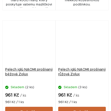
tvaru kočičí hlavy, který
měkkou kožešinovou
poskytuje vašemu mazlíčkovi
podšívkou.
pohodlí a pocit bezpečí.
Pelech iglú NAOMI prošívaný
Pelech iglú NAOMI prošívaný
béžová Zolux
růžová Zolux
Skladem
(2 ks)
Skladem
(3 ks)
961 Kč
961 Kč
/ ks
/ ks
Měrná
Měrná
961 Kč / 1 ks
961 Kč / 1 ks
cena:
cena: