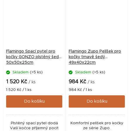
Flamingo Spací pytel pro
Flamingo Zupo Pelíšek pro
kočky GONZO plstěný šedý
kočky tmavě šedý
50x50x25cm
49x40x22cm
Skladem
(>5 ks)
Skladem
(>5 ks)
1 520 Kč
984 Kč
/ ks
/ ks
Měrná
Měrná
1 520 Kč / 1 ks
984 Kč / 1 ks
cena:
cena:
Do košíku
Do košíku
Plstěný spací pytel dodá
Komfortní pelíšek pro kočky
Vaší kočce příjemný pocit
ze série Zupo.