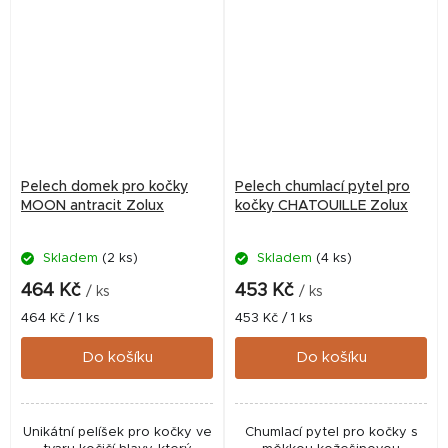
spojen zipem -...
Pelech domek pro kočky
Pelech chumlací pytel pro
MOON antracit Zolux
kočky CHATOUILLE Zolux
Skladem
(2 ks)
Skladem
(4 ks)
464 Kč
453 Kč
/ ks
/ ks
Měrná
Měrná
464 Kč / 1 ks
453 Kč / 1 ks
cena:
cena:
Do košíku
Do košíku
Unikátní pelíšek pro kočky ve
Chumlací pytel pro kočky s