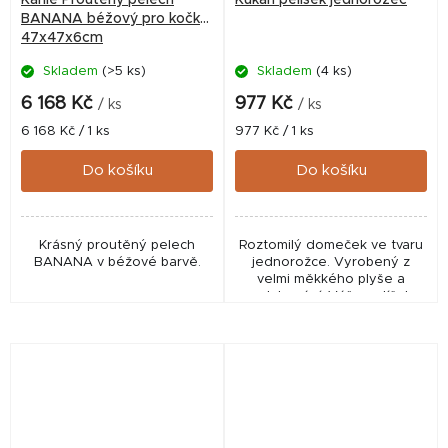
Karlie Proutěný pelech
Kukaň pelíšek jednorožec
BANANA béžový pro kočky
47x47x6cm
Skladem
(>5 ks)
Skladem
(4 ks)
6 168 Kč
977 Kč
/ ks
/ ks
Měrná
Měrná
6 168 Kč / 1 ks
977 Kč / 1 ks
cena:
cena:
Do košíku
Do košíku
Krásný proutěný pelech
Roztomilý domeček ve tvaru
BANANA v béžové barvě.
jednorožce. Vyrobený z
velmi měkkého plyše a
polstrování. Váš mazlíček
bude moci relaxovat v
maximálním pohodlí díky
vnitřnímu polštáři