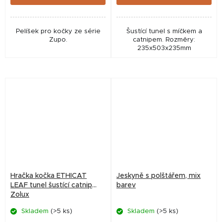
Pelíšek pro kočky ze série
Šustící tunel s míčkem a
Zupo.
catnipem. Rozměry:
235x503x235mm
Hračka kočka ETHICAT
Jeskyně s polštářem, mix
LEAF tunel šustící catnip
barev
Zolux
Skladem
(>5 ks)
Skladem
(>5 ks)