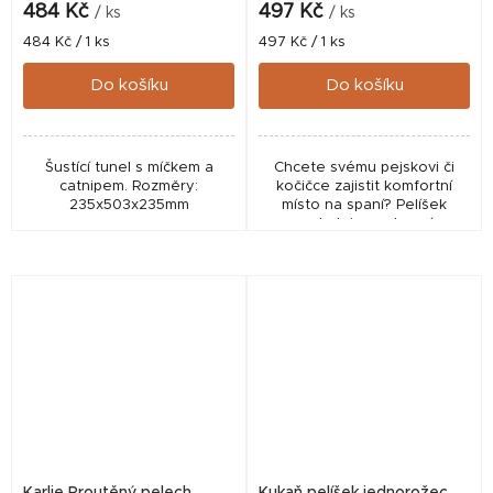
484 Kč
497 Kč
/ ks
/ ks
Měrná
Měrná
484 Kč / 1 ks
497 Kč / 1 ks
cena:
cena:
Do košíku
Do košíku
Šustící tunel s míčkem a
Chcete svému pejskovi či
catnipem. Rozměry:
kočičce zajistit komfortní
235x503x235mm
místo na spaní? Pelíšek
poskytuje soukromí.
Oblíbené je pro odpočinek i
místo na vrchní části pelíšku.
Barva: mix barev –...