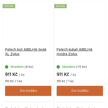
Novinka
Novinka
Pelech koš ABELHA šedá
Pelech kukaň ABELHA
XL Zolux
modrá Zolux
Skladem
(4 ks)
Skladem
(>5 ks)
911 Kč
911 Kč
/ ks
/ ks
Měrná
Měrná
911 Kč / 1 ks
911 Kč / 1 ks
cena:
cena:
Do košíku
Do košíku