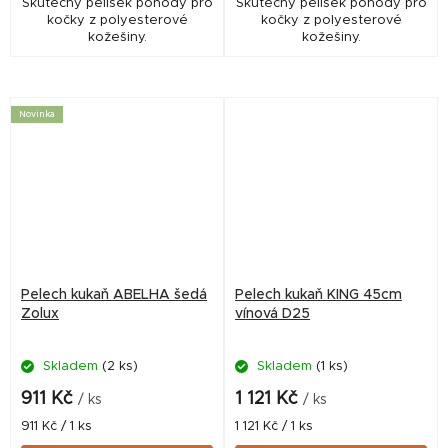
Skutečný pelíšek pohody pro
Skutečný pelíšek pohody pro
kočky z polyesterové
kočky z polyesterové
kožešiny.
kožešiny.
Novinka
Pelech kukaň ABELHA šedá
Pelech kukaň KING 45cm
Zolux
vínová D25
Skladem
(2 ks)
Skladem
(1 ks)
911 Kč
1 121 Kč
/ ks
/ ks
Měrná
Měrná
911 Kč / 1 ks
1 121 Kč / 1 ks
cena:
cena: