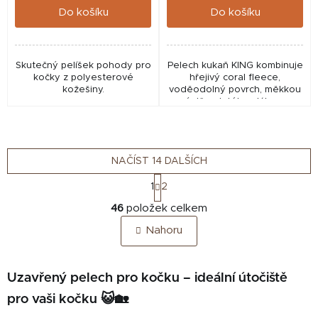
Do košíku
Do košíku
Skutečný pelíšek pohody pro
Pelech kukaň KING kombinuje
kočky z polyesterové
hřejivý coral fleece,
kožešiny.
voděodolný povrch, měkkou
výplň z dutého vlákna a
pevné molitanové vyztužení.
Díky rozměrům 45 × 40 cm
poskytuje malým psům a...
NAČÍST 14 DALŠÍCH
S
1
2
t
O
r
46
položek celkem
v
á
Nahoru
n
l
k
á
o
d
v
Uzavřený pelech pro kočku – ideální útočiště
a
á
c
pro vaši kočku 😺🏡
n
í
í