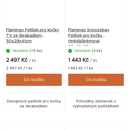
Flamingo Pelíšek pro kočky
Flamingo Snoozebay
TV se škrabadlem
Pelíšek pro kočky
50x29x41cm
Hnědá/krémová
35x45x35cm
Skladem
(>5 ks)
Skladem
(3 ks)
2 497 Kč
1 443 Kč
/ ks
/ ks
Měrná
Měrná
2 497 Kč / 1 ks
1 443 Kč / 1 ks
cena:
cena:
Do košíku
Do košíku
Designový pelíšek pro kočky
Pohodlný domeček s
se škrabadlem.
vyjímatelným polštářkem.