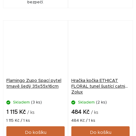
bezpečí.
Flamingo Zupo Spací pytel
Hračka kočka ETHICAT
tmavě šedý 35x55x16cm
FLORAL tunel šustící catnip
Zolux
Skladem
(3 ks)
Skladem
(2 ks)
1 115 Kč
484 Kč
/ ks
/ ks
Měrná
Měrná
1 115 Kč / 1 ks
484 Kč / 1 ks
cena:
cena:
Do košíku
Do košíku