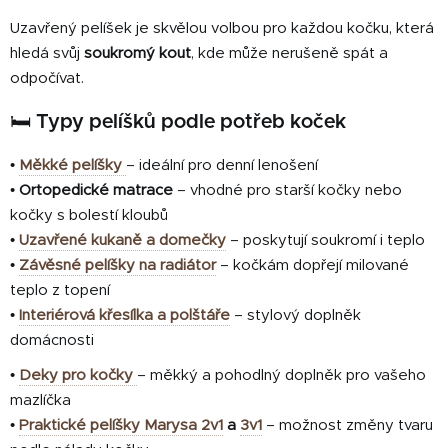
Uzavřený pelíšek je skvělou volbou pro každou kočku, která
hledá svůj
soukromý kout
, kde může nerušeně spát a
odpočívat.
🛏️
Typy pelíšků podle potřeb koček
•
Měkké pelíšky
– ideální pro denní lenošení
•
Ortopedické matrace
– vhodné pro starší kočky nebo
kočky s bolestí kloubů
•
Uzavřené kukaně a domečky
– poskytují soukromí i teplo
•
Závěsné pelíšky na radiátor
– kočkám dopřejí milované
teplo z topení
•
Interiérová křesílka a polštáře
– stylový doplněk
domácnosti
•
Deky pro kočky
– měkký a pohodlný doplněk pro vašeho
mazlíčka
•
Praktické pelíšky Marysa 2v1
a
3v1
– možnost změny tvaru