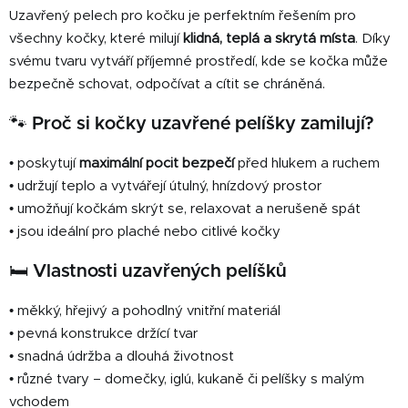
p
Uzavřený pelech pro kočku je perfektním řešením pro
r
všechny kočky, které milují
klidná, teplá a skrytá místa
. Díky
v
svému tvaru vytváří příjemné prostředí, kde se kočka může
k
bezpečně schovat, odpočívat a cítit se chráněná.
y
v
🐾
Proč si kočky uzavřené pelíšky zamilují?
ý
p
• poskytují
maximální pocit bezpečí
před hlukem a ruchem
i
• udržují teplo a vytvářejí útulný, hnízdový prostor
s
• umožňují kočkám skrýt se, relaxovat a nerušeně spát
u
• jsou ideální pro plaché nebo citlivé kočky
🛏️
Vlastnosti uzavřených pelíšků
• měkký, hřejivý a pohodlný vnitřní materiál
• pevná konstrukce držící tvar
• snadná údržba a dlouhá životnost
• různé tvary – domečky, iglú, kukaně či pelíšky s malým
vchodem