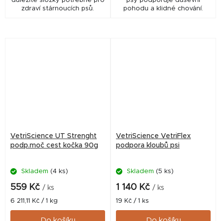
důležité složky potřebné pro
psy podporuje duševní
zdraví stárnoucích psů.
pohodu a klidné chování.
VetriScience UT Strenght
VetriScience VetriFlex
podp.moč cest kočka 90g
podpora kloubů psi
Skladem
(4 ks)
Skladem
(5 ks)
559 Kč
1 140 Kč
/ ks
/ ks
Měrná
Měrná
6 211,11 Kč / 1 kg
19 Kč / 1 ks
cena:
cena:
Do košíku
Do košíku