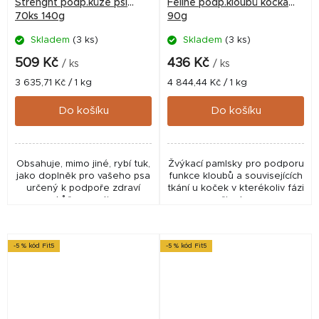
Strenght podp.kůže psi
Feline podp.kloubů kočka
70ks 140g
90g
Skladem
(3 ks)
Skladem
(3 ks)
509 Kč
436 Kč
/ ks
/ ks
Měrná
Měrná
3 635,71 Kč / 1 kg
4 844,44 Kč / 1 kg
cena:
cena:
Do košíku
Do košíku
Obsahuje, mimo jiné, rybí tuk,
Žvýkací pamlsky pro podporu
jako doplněk pro vašeho psa
funkce kloubů a souvisejících
určený k podpoře zdraví
tkání u koček v kterékoliv fázi
kůže a srsti.
života.
-5 % kód Fit5
-5 % kód Fit5