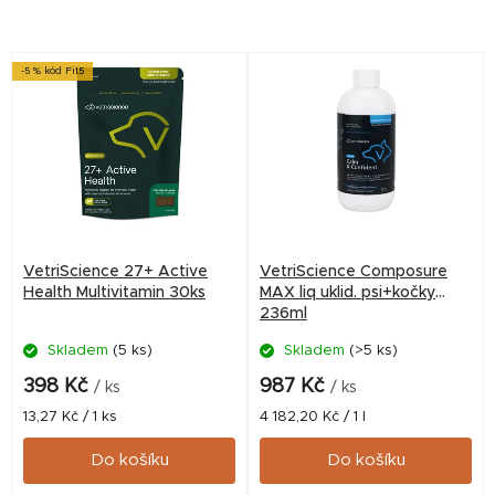
V
-5 % kód Fit5
ý
p
i
s
p
r
VetriScience 27+ Active
VetriScience Composure
o
Health Multivitamin 30ks
MAX liq uklid. psi+kočky
236ml
d
Skladem
(5 ks)
Skladem
(>5 ks)
u
k
398 Kč
987 Kč
/ ks
/ ks
t
Měrná
Měrná
13,27 Kč / 1 ks
4 182,20 Kč / 1 l
cena:
cena:
ů
Do košíku
Do košíku