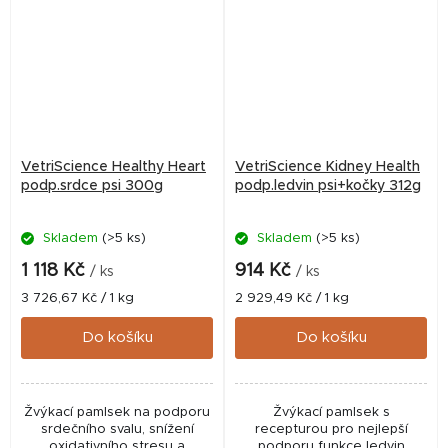
VetriScience Healthy Heart
VetriScience Kidney Health
podp.srdce psi 300g
podp.ledvin psi+kočky 312g
Skladem
(>5 ks)
Skladem
(>5 ks)
1 118 Kč
914 Kč
/ ks
/ ks
Měrná
Měrná
3 726,67 Kč / 1 kg
2 929,49 Kč / 1 kg
cena:
cena:
Do košíku
Do košíku
Žvýkací pamlsek na podporu
Žvýkací pamlsek s
srdečního svalu, snížení
recepturou pro nejlepší
oxidativního stresu a
podporu funkce ledvin