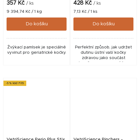
357 Kč
428 Kč
/ ks
/ ks
Měrná
Měrná
9 394,74 Kč / 1 kg
7,13 Kč / 1 ks
cena:
cena:
Do košíku
Do košíku
Žvýkací pamlsek je speciálně
Perfektní způsob, jak udržet
vyvinut pro geriatrické kočky.
dutinu ústní vaší kočky
zdravou jako součást
denního programu péče o
parodont.
-5 % kód Fit5
VetriScience Perio Plus Stix
VetriScience Pinchers -