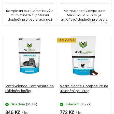
Komplexní multi-vitaminový a
VetriScience Composure
multi-minerální potravní
MAX Liquid 236 ml je
doplněk pro psy s více než
uklidňující doplněk pro psy a
25 přísadami podporující
kočky, který pomáhá zmírnit
špičkový stav psů všech
stres, úzkost a hyperaktivitu
plemen, velikostí a věku.
bez utlumení chování.
-5 % kód Fit5
VetriScience Composure na
VetriScience Composure na
uklidnění kočky
uklidnění psi 192g
Skladem
(>5 ks)
Skladem
(>5 ks)
346 Kč
772 Kč
/ ks
/ ks