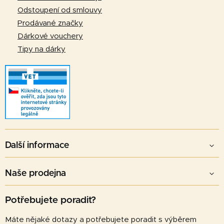
k
Odstoupení od smlouvy
y
v
Prodávané značky
ý
Dárkové vouchery
p
Tipy na dárky
i
s
u
Další informace
Naše prodejna
Potřebujete poradit?
Máte nějaké dotazy a potřebujete poradit s výběrem