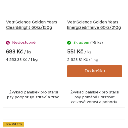
VetriScience Golden Years
VetriScience Golden Years
Clear&Bright 60ks/150g
Energize&Thrive 60ks/210g
Nedostupné
Skladem
(>5 ks)
683 Kč
551 Kč
/ ks
/ ks
Měrná
Měrná
4 553,33 Kč / 1 kg
2 623,81 Kč / 1 kg
cena:
cena:
Do košíku
Žvýkací pamlsek pro starší
Žvýkací pamlsek pro starší
psy podporuje zdraví a zrak.
psy pomáhá udržovat
celkové zdraví a pohodu.
-5 % kód Fit5