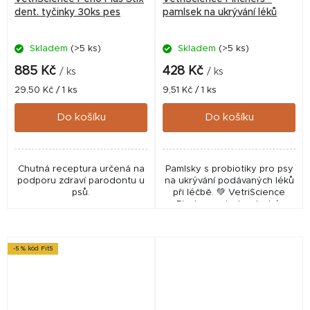
dent. tyčinky 30ks pes
pamlsek na ukrývání léků
Skladem
(>5 ks)
Skladem
(>5 ks)
885 Kč
428 Kč
/ ks
/ ks
Měrná
Měrná
29,50 Kč / 1 ks
9,51 Kč / 1 ks
cena:
cena:
Do košíku
Do košíku
Chutná receptura určená na
Pamlsky s probiotiky pro psy
podporu zdraví parodontu u
na ukrývání podávaných léků
psů.
při léčbě. 💚 VetriScience
Pinchers – jednoduché,
chutné a účinné řešení, jak
podat psovi lék bez stresu.
-5 % kód Fit5