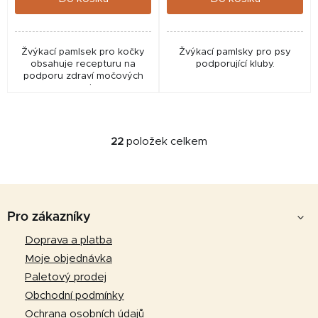
Žvýkací pamlsek pro kočky
Žvýkací pamlsky pro psy
obsahuje recepturu na
podporující kluby.
podporu zdraví močových
cest.
22
položek celkem
O
v
l
Z
á
d
á
Pro zákazníky
a
p
Doprava a platba
c
a
í
Moje objednávka
p
t
Paletový prodej
r
í
Obchodní podmínky
v
Ochrana osobních údajů