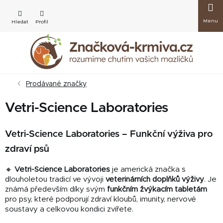
Přejít
Nákup
na
obsah
košík
Prodávané značky
Vetri-Science Laboratories
Vetri-Science Laboratories – Funkční výživa pro
zdraví psů
🔸
Vetri-Science Laboratories
je americká značka s
dlouholetou tradicí ve vývoji
veterinárních doplňků výživy
. Je
známá především díky svým
funkčním žvýkacím tabletám
pro psy, které podporují zdraví kloubů, imunity, nervové
soustavy a celkovou kondici zvířete.