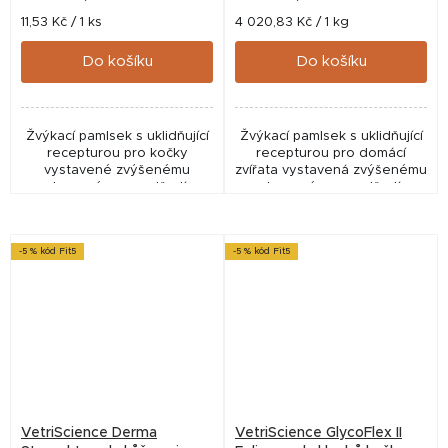
Měrná
Měrná
11,53 Kč / 1 ks
4 020,83 Kč / 1 kg
cena:
cena:
Do košíku
Do košíku
Žvýkací pamlsek s uklidňující
Žvýkací pamlsek s uklidňující
recepturou pro kočky
recepturou pro domácí
vystavené zvýšenému
zvířata vystavená zvýšenému
stresovému prostředí.
stresovému prostředí.
-5 % kód Fit5
-5 % kód Fit5
VetriScience Derma
VetriScience GlycoFlex II