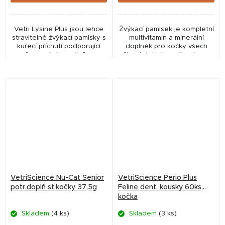
Vetri Lysine Plus jsou lehce
Žvýkací pamlsek je kompletní
stravitelné žvýkací pamlsky s
multivitamin a minerální
kuřecí příchutí podporující
doplněk pro kočky všech
fungování imunitního
věkových kategorií a plemen
systému.
VetriScience Nu-Cat Senior
VetriScience Perio Plus
potr.doplň st.kočky 37,5g
Feline dent. kousky 60ks
kočka
Skladem
(4 ks)
Skladem
(3 ks)