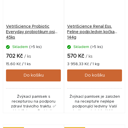
VetriScience Probiotic
VetriScience Renal Ess.
Everyday probiotikum psi
Feline podp.ledvin kočka
45ks
144g
Skladem
(>5 ks)
Skladem
(>5 ks)
702 Kč
570 Kč
/ ks
/ ks
Měrná
Měrná
15,60 Kč / 1 ks
3 958,33 Kč / 1 kg
cena:
cena:
Do košíku
Do košíku
Žvýkací pamlsek s
Žvýkací pamlsek je založen
recepturou na podporu
na receptuře nejlépe
zdraví trávicího traktu. ✅
podporující ledviny Vaší
VetriScience Probiotic
kočky v období zátěže.
Everyday (45 ks chew) není
registrován jako veterinární
přípravek (UKZÚZ/ÚSKVBL)