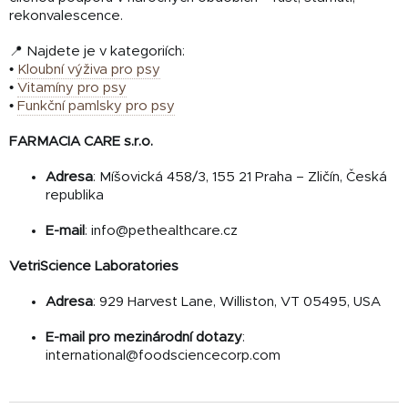
rekonvalescence.
📍 Najdete je v kategoriích:
•
Kloubní výživa pro psy
•
Vitamíny pro psy
•
Funkční pamlsky pro psy
FARMACIA CARE s.r.o.
Adresa
:
Míšovická 458/3, 155 21 Praha – Zličín, Česká
republika
E-mail
:
info@pethealthcare.cz
VetriScience Laboratories
Adresa
:
929 Harvest Lane, Williston, VT 05495, USA
E-mail pro mezinárodní dotazy
:
international@foodsciencecorp.com