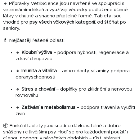
🔸 Přípravky VetriScience jsou navržené ve spolupráci s
veterinárními lékaři a využívají vědecky podložené účinné
látky v chutné a snadno přijatelné formě. Tablety jsou
vhodné pro
psy všech věkových kategorií
, od štěňat po
seniory.
💊 Nejčastěji řešené oblasti:
🔸
Kloubní výživa
– podpora hybnosti, regenerace a
zdraví chrupavek
🔸
Imunita a vitalita
– antioxidanty, vitamíny, podpora
obranyschopnosti
🔸
Stres a chování
– doplňky pro zklidnění a nervovou
rovnováhu
🔸
Zažívání a metabolismus
– podpora trávení a využití
živin
📦 Funkční tablety jsou snadno dávkovatelné a dobře
snášeny i citlivějšími psy. Hodí se pro každodenní použití i
cílenou podporu v náročných obdobích – růst, stárnutí,