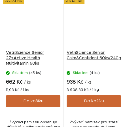
-5 % kód Fit5
-5 % kód Fit5
–...
VetriScience Senior
VetriScience Senior
27+Active Health
Calm&Confident 60ks/240g
Multivitamin 60ks
Skladem
(>5 ks)
Skladem
(4 ks)
662 Kč
938 Kč
/ ks
/ ks
Měrná
Měrná
11,03 Kč / 1 ks
3 908,33 Kč / 1 kg
cena:
cena:
Do košíku
Do košíku
Žvýkací pamlsek obsahuje
Žvýkací pamlsek pro starší