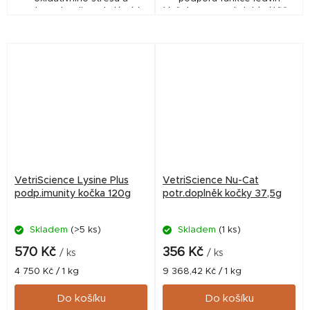
podporu kardiovaskulárních
Vašeho psa v období zátěže.
funkcí.
VetriScience Lysine Plus
VetriScience Nu-Cat
podp.imunity kočka 120g
potr.doplněk kočky 37,5g
Skladem
(>5 ks)
Skladem
(1 ks)
570 Kč
356 Kč
/ ks
/ ks
Měrná
Měrná
4 750 Kč / 1 kg
9 368,42 Kč / 1 kg
cena:
cena:
Do košíku
Do košíku