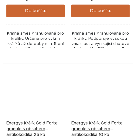
cena:
cena:
Do košíku
Do košíku
Krmná směs granulovaná pro
Krmná směs granulovaná pro
králíky. Určená pro výkrm
králíky. Podporuje vysokou
králíků až do doby min. 5 dní
zmasilost a vynikající chuťové
před porážkou. Vhodné pro
vlastnosti králičího masa. Bez
dosažení vysoké zmasilosti a
kokcidiostatik. Pro celou
výborného zdravotního...
dobu výkrmu králíků....
Energys Králík Gold Forte
Energys Králík Gold Forte
granule s obsahem
granule s obsahem
antikokcidika 25 kg
antikokcidika 10 kg