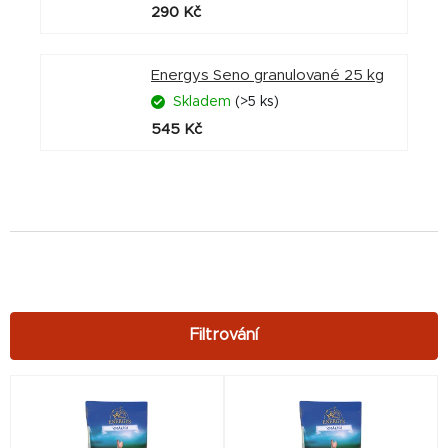
290 Kč
Energys Seno granulované 25 kg
Skladem
(>5 ks)
545 Kč
V
ý
p