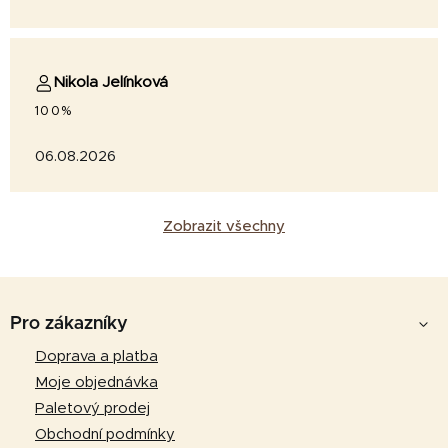
Nikola Jelínková
100%
06.08.2026
Zobrazit všechny
Z
á
Pro zákazníky
p
Doprava a platba
a
Moje objednávka
t
Paletový prodej
í
Obchodní podmínky