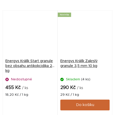
minimálně 2 měsíce před
tuku a složitých škrobů. Naše
zahájením...
Cornflakes nabízejí díky
speciální tepelné...
Novinka
Energys Králík Start granule
Energys Králík Zakrslý
bez obsahu antikokcidika 25
granule 3,5 mm 10 kg
kg
Nedostupné
Skladem
(4 ks)
455 Kč
290 Kč
/ ks
/ ks
Měrná
Měrná
18,20 Kč / 1 kg
29 Kč / 1 kg
cena:
cena:
Do košíku