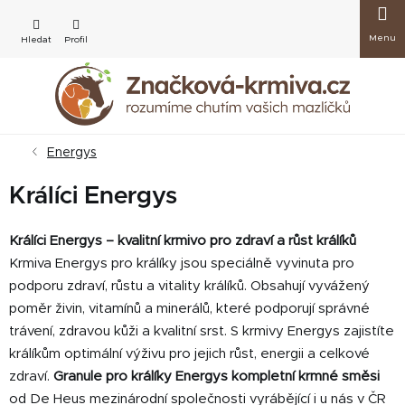
Přejít
Nákup
na
obsah
košík
Energys
Králíci Energys
Králíci Energys – kvalitní krmivo pro zdraví a růst králíků
Krmiva Energys pro králíky jsou speciálně vyvinuta pro
podporu zdraví, růstu a vitality králíků. Obsahují vyvážený
poměr živin, vitamínů a minerálů, které podporují správné
trávení, zdravou kůži a kvalitní srst. S krmivy Energys zajistíte
králíkům optimální výživu pro jejich růst, energii a celkové
zdraví.
Granule pro králíky Energys kompletní krmné směsi
od De Heus mezinárodní společnosti vyrábějící i u nás v ČR