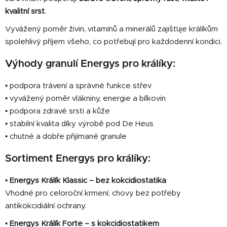
r
kvalitní srst
.
v
k
Vyvážený poměr živin, vitamínů a minerálů zajišťuje králíkům
y
spolehlivý příjem všeho, co potřebují pro každodenní kondici.
v
ý
Výhody granulí Energys pro králíky:
p
i
• podpora trávení a správné funkce střev
s
• vyvážený poměr vlákniny, energie a bílkovin
u
• podpora zdravé srsti a kůže
• stabilní kvalita díky výrobě pod De Heus
• chutné a dobře přijímané granule
Sortiment Energys pro králíky:
• Energys Králík Klassic – bez kokcidiostatika
Vhodné pro celoroční krmení, chovy bez potřeby
antikokcidiální ochrany.
• Energys Králík Forte – s kokcidiostatikem