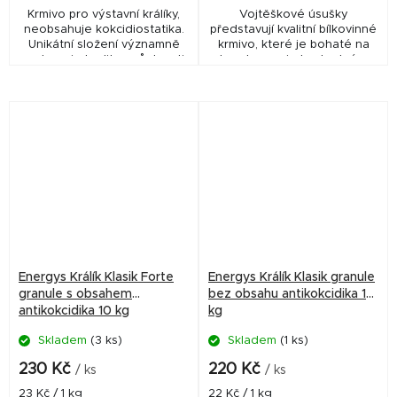
Krmivo pro výstavní králíky,
Vojtěškové úsušky
neobsahuje kokcidiostatika.
představují kvalitní bílkovinné
Unikátní složení významně
krmivo, které je bohaté na
podporuje kvalitu a růst srsti.
karoteny a je hodnotným
Podávejte při přelínávání a
zdrojem vápníku. Vojtěškové
minimálně 2 měsíce před
úsušky dodávají do krmných
zahájením...
dávek vyšší obsah...
Energys Králík Klasik Forte
Energys Králík Klasik granule
granule s obsahem
bez obsahu antikokcidika 10
antikokcidika 10 kg
kg
Skladem
(3 ks)
Skladem
(1 ks)
230 Kč
220 Kč
/ ks
/ ks
Měrná
Měrná
23 Kč / 1 kg
22 Kč / 1 kg