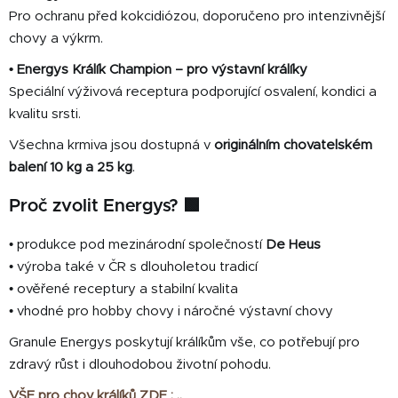
Pro ochranu před kokcidiózou, doporučeno pro intenzivnější
chovy a výkrm.
• Energys Králík Champion – pro výstavní králíky
Speciální výživová receptura podporující osvalení, kondici a
kvalitu srsti.
Všechna krmiva jsou dostupná v
originálním chovatelském
balení 10 kg a 25 kg
.
Proč zvolit Energys? 🟩
• produkce pod mezinárodní společností
De Heus
• výroba také v ČR s dlouholetou tradicí
• ověřené receptury a stabilní kvalita
• vhodné pro hobby chovy i náročné výstavní chovy
Granule Energys poskytují králíkům vše, co potřebují pro
zdravý růst i dlouhodobou životní pohodu.
VŠE pro chov králíků ZDE : ..
.