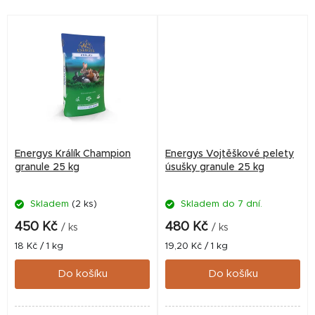
výborného zdravotního
dobu výkrmu králíků....
stavu. Díky...
Energys Králík Champion
Energys Vojtěškové pelety
granule 25 kg
úsušky granule 25 kg
Skladem
(2 ks)
Skladem do 7 dní.
450 Kč
480 Kč
/ ks
/ ks
Měrná
Měrná
18 Kč / 1 kg
19,20 Kč / 1 kg
cena:
cena:
Do košíku
Do košíku