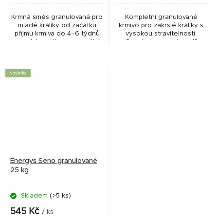
Krmná směs granulovaná pro
Kompletní granulované
mladé králíky od začátku
krmivo pro zakrslé králíky s
příjmu krmiva do 4–6 týdnů
vysokou stravitelností.
po odstavu. Krmivo pomáhá
Obsahuje vysoký podíl
významně snížit úhyn v
vlákniny (vysoký obsah
období okolo odstavu.
vojtěšky a travních úsušků) a
Obsahuje zvýšený podíl...
snížený obsah cukru a...
Novinka
Energys Seno granulované
25 kg
Skladem
(>5 ks)
545 Kč
/ ks