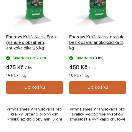
i
s
p
r
Energys Králík Klasik Forte
Energys Králík Klasik granule
o
granule s obsahem
bez obsahu antikokcidika 25
antikokcidika 25 kg
kg
d
Skladem do 7 dní.
Skladem
(3 ks)
u
k
475 Kč
450 Kč
/ ks
/ ks
t
Měrná
Měrná
19 Kč / 1 kg
18 Kč / 1 kg
cena:
cena:
ů
Do košíku
Do košíku
Krmná směs granulovaná pro
Krmná směs granulovaná pro
králíky. Určeno pro výkrm
králíky. Podporuje vysokou
králíků až do doby min. 5 dní
zmasilost a vynikající chuťové
před porážkou. Vhodné pro
vlastnosti králičího masa. Bez
dosažení vysoké zmasilosti a
kokcidiostatik. Pro celou