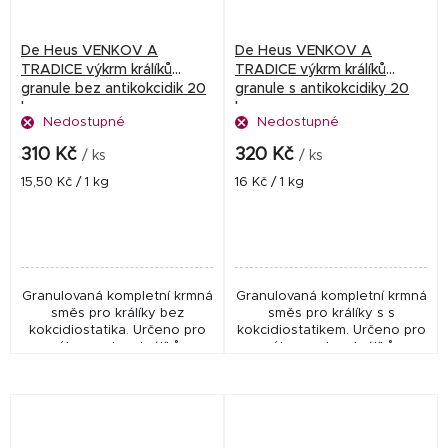
De Heus VENKOV A
De Heus VENKOV A
TRADICE výkrm králíků
TRADICE výkrm králíků
granule bez antikokcidik 20
granule s antikokcidiky 20
kg
kg
Nedostupné
Nedostupné
310 Kč
320 Kč
/ ks
/ ks
Měrná
Měrná
15,50 Kč / 1 kg
16 Kč / 1 kg
cena:
cena:
Granulovaná kompletní krmná
Granulovaná kompletní krmná
směs pro králíky bez
směs pro králíky s s
kokcidiostatika. Určeno pro
kokcidiostatikem. Určeno pro
výkrm a chov králíků.
výkrm a chov králíků.
Neobsahuje kokcidiostatika,
Obsahuje kokcidiostatika,
proto se může zkrmovat po
díky čemuž snižuje mortalitu
celou dobu výkrmu,...
zvířat. Dodržujte...