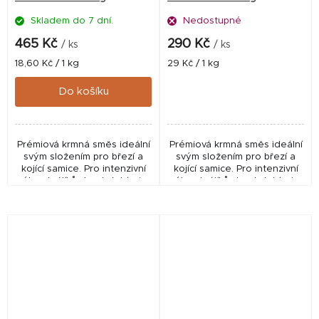
Skladem do 7 dní.
Nedostupné
465 Kč
290 Kč
/ ks
/ ks
Měrná
Měrná
18,60 Kč / 1 kg
29 Kč / 1 kg
cena:
cena:
Do košíku
Prémiová krmná směs ideální
Prémiová krmná směs ideální
svým složením pro březí a
svým složením pro březí a
kojící samice. Pro intenzivní
kojící samice. Pro intenzivní
výkrm králíků do období min.
výkrm králíků do období min.
5 dnů před porážkou.
5 dnů před porážkou.
Podporuje rychlý růst,
Podporuje rychlý růst,
zmasilost a výborný...
zmasilost a výborný...