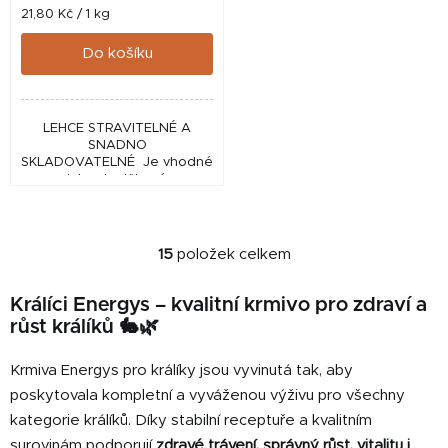
Měrná
21,80 Kč / 1 kg
cena:
Do košíku
LEHCE STRAVITELNÉ A
SNADNO
SKLADOVATELNÉ Je vhodné
jako doplňkové
krmivo pro koně se
zdravotními potížemi
(dýchací potíže, špatný
chrup), dále...
15
položek celkem
O
v
Králíci Energys – kvalitní krmivo pro zdraví a
l
růst králíků 🐇🌿
á
d
Krmiva Energys pro králíky jsou vyvinutá tak, aby
a
c
poskytovala kompletní a vyváženou výživu pro všechny
í
kategorie králíků. Díky stabilní receptuře a kvalitním
p
surovinám podporují
zdravé trávení, správný růst, vitalitu i