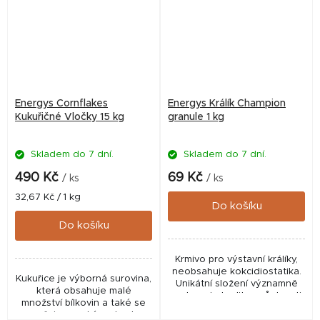
Energys Cornflakes
Energys Králík Champion
Kukuřičné Vločky 15 kg
granule 1 kg
Skladem do 7 dní.
Skladem do 7 dní.
490 Kč
69 Kč
/ ks
/ ks
Měrná
32,67 Kč / 1 kg
Do košíku
cena:
Do košíku
Krmivo pro výstavní králíky,
neobsahuje kokcidiostatika.
Kukuřice je výborná surovina,
Unikátní složení významně
která obsahuje malé
podporuje kvalitu a růst srsti.
množství bílkovin a také se
Podávejte při přelínávání a
vyznačuje vysokým obsahem