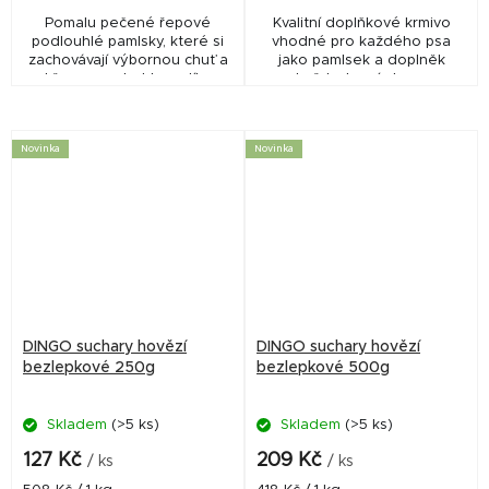
Pomalu pečené řepové
Kvalitní doplňkové krmivo
podlouhlé pamlsky, které si
vhodné pro každého psa
zachovávají výbornou chuť a
jako pamlsek a doplněk
křupavou strukturu díky
každodenní stravy
svému jedinečnému tvaru.
Neobsahuje lepek.
Novinka
Novinka
DINGO suchary hovězí
DINGO suchary hovězí
bezlepkové 250g
bezlepkové 500g
Skladem
(>5 ks)
Skladem
(>5 ks)
127 Kč
209 Kč
/ ks
/ ks