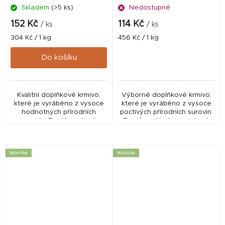
Skladem
(>5 ks)
Nedostupné
152 Kč
114 Kč
/ ks
/ ks
Měrná
Měrná
304 Kč / 1 kg
456 Kč / 1 kg
cena:
cena:
Do košíku
Kvalitní doplňkové krmivo,
Výborné doplňkové krmivo,
které je vyráběno z vysoce
které je vyráběno z vysoce
hodnotných přírodních
poctivých přírodních surovin.
surovin. Tvrdé a pěkně
Tvrdé a pěkně propečené
propečené pamlsky si váš
pamlsky si váš pejsek užije.
pejsek vychutná.
Neobsahuje lepek.
Novinka
Novinka