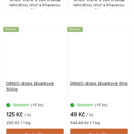
drops, které si zachovávají
drops, které si zachovávají
lahodnou chuť a křupavou
lahodnou chuť a křupavou
strukturu. Díky pečení se
strukturu. Díky pečení se
také uvolňují přirozené chutě
také uvolňují přirozené chutě
vepřového masa, které dělají
vepřového masa, které dělají
z těchto...
z těchto...
Novinka
Novinka
DINGO drops škvarkové
DINGO drops škvarkové 90g
500g
Skladem
(>5 ks)
Skladem
(>5 ks)
125 Kč
49 Kč
/ ks
/ ks
Měrná
Měrná
250 Kč / 1 kg
544,44 Kč / 1 kg
cena:
cena: