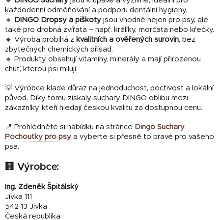
🔸
DINGO Suchary
jsou křupavé a výživné, ideální pro
každodenní odměňování a podporu dentální hygieny.
🔸
DINGO Dropsy a piškoty
jsou vhodné nejen pro psy, ale
také pro drobná zvířata – např. králíky, morčata nebo křečky.
🔸 Výroba probíhá z
kvalitních a ověřených surovin
, bez
zbytečných chemických přísad.
🔸 Produkty obsahují vitamíny, minerály a mají přirozenou
chuť, kterou psi milují.
💡 Výrobce klade důraz na jednoduchost, poctivost a lokální
původ. Díky tomu získaly suchary DINGO oblibu mezi
zákazníky, kteří hledají českou kvalitu za dostupnou cenu.
📍 Prohlédněte si nabídku na stránce
Dingo Suchary
Pochoutky pro psy
a vyberte si přesně to pravé pro vašeho
psa.
🏢 Výrobce:
Ing. Zdeněk Špitálský
Jívka 111
542 13 Jívka
Česká republika