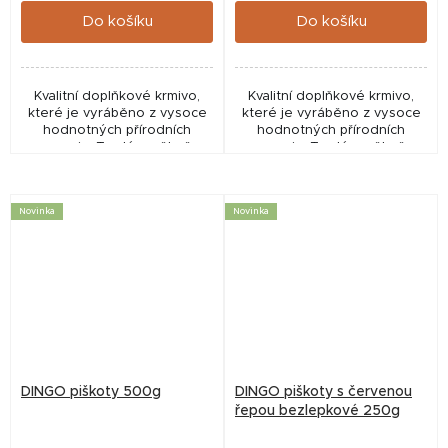
Do košíku
Do košíku
Kvalitní doplňkové krmivo,
Kvalitní doplňkové krmivo,
které je vyráběno z vysoce
které je vyráběno z vysoce
hodnotných přírodních
hodnotných přírodních
surovin. Tvrdé a pěkně
surovin. Tvrdé a pěkně
propečené pamlsky si váš
propečené pamlsky si váš
pejsek vychutná. Obrázek
pejsek vychutná.
piškoty v sáčku je jen...
Novinka
Novinka
DINGO piškoty 500g
DINGO piškoty s červenou
řepou bezlepkové 250g