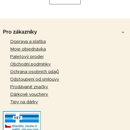
k
á
o
d
v
a
á
Z
c
n
á
í
Pro zákazníky
í
p
p
Doprava a platba
r
a
Moje objednávka
v
t
k
Paletový prodej
y
í
Obchodní podmínky
v
Ochrana osobních údajů
ý
Odstoupení od smlouvy
p
Prodávané značky
i
Dárkové vouchery
s
u
Tipy na dárky