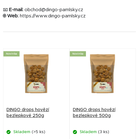
📧
E-mail:
obchod@dingo-pamlsky.cz
🌐
Web:
https://www.dingo-pamlsky.cz
V
Novinka
Novinka
ý
p
i
s
p
r
DINGO drops hovězí
DINGO drops hovězí
o
bezlepkové 250g
bezlepkové 500g
d
Skladem
(>5 ks)
Skladem
(3 ks)
u