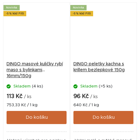
Novinka
Novinka
-5 % kód Fit5
-5 % kód Fit5
DINGO masové kuličky rybí
DINGO peletky kachna s
maso s bylinkami
krillem bezlepkové 150g
16mm/150g
Skladem
(4 ks)
Skladem
(>5 ks)
113 Kč
96 Kč
/ ks
/ ks
Měrná
Měrná
753,33 Kč / 1 kg
640 Kč / 1 kg
cena:
cena:
Do košíku
Do košíku