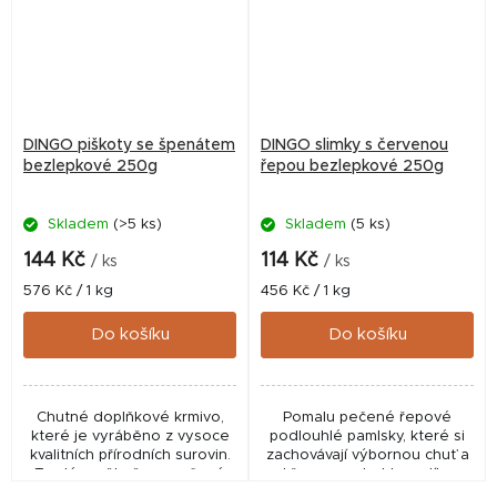
DINGO piškoty se špenátem
DINGO slimky s červenou
bezlepkové 250g
řepou bezlepkové 250g
Skladem
(>5 ks)
Skladem
(5 ks)
144 Kč
114 Kč
/ ks
/ ks
Měrná
Měrná
576 Kč / 1 kg
456 Kč / 1 kg
cena:
cena:
Do košíku
Do košíku
Chutné doplňkové krmivo,
Pomalu pečené řepové
které je vyráběno z vysoce
podlouhlé pamlsky, které si
kvalitních přírodních surovin.
zachovávají výbornou chuť a
Tvrdé a pěkně propečené
křupavou strukturu díky
pamlsky si váš pejsek
svému jedinečnému tvaru.