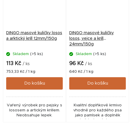
DINGO masové kuličky losos
DINGO masové kuličky
a arktický krill 12mm/150g
losos, vejce a krill
24mm/150g
Skladem
(>5 ks)
Skladem
(>5 ks)
113 Kč
96 Kč
/ ks
/ ks
Měrná
Měrná
753,33 Kč / 1 kg
640 Kč / 1 kg
cena:
cena:
Do košíku
Do košíku
Vařený výrobek pro pejsky s
Kvalitní doplňkové krmivo
lososem a artickým krillem.
vhodné pro každého psa
Neobsahuje lepek.
jako pamlsek a doplněk
každodenní stravy