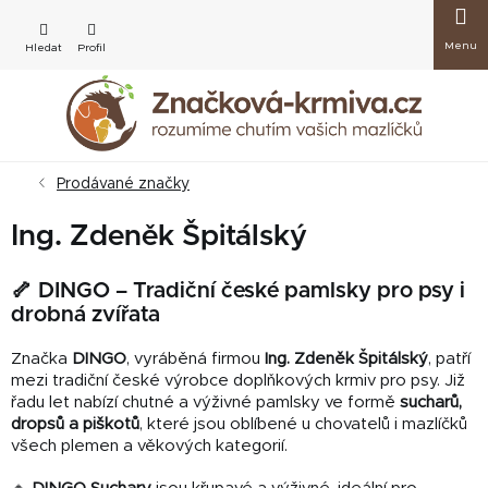
Přejít
Nákup
na
obsah
košík
Prodávané značky
Ing. Zdeněk Špitálský
🦴 DINGO – Tradiční české pamlsky pro psy i
drobná zvířata
Značka
DINGO
, vyráběná firmou
Ing. Zdeněk Špitálský
, patří
mezi tradiční české výrobce doplňkových krmiv pro psy. Již
řadu let nabízí chutné a výživné pamlsky ve formě
sucharů,
dropsů a piškotů
, které jsou oblíbené u chovatelů i mazlíčků
všech plemen a věkových kategorií.