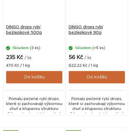
DINGO drops rybí
DINGO drops rybí
bezlepkové 500g
bezlepkové 90g
Skladem
(3 ks)
Skladem
(>5 ks)
235 Kč
56 Kč
/ ks
/ ks
Měrná
Měrná
470 Kč / 1 kg
622,22 Kč / 1 kg
cena:
cena:
Do košíku
Do košíku
Pomalu pečené rybí drops,
Pomalu pečené rybí drops,
které si zachovávají výbornou
které si zachovávají výbornou
chuť a křupavou strukturu.
chuť a křupavou strukturu.
Díky pečení se také uvolňují
Díky pečení se také uvolňují
přirozené chutě tresčích
přirozené chutě tresčích
jater a krillu, které dělají z
jater a krillu, které dělají z
těchto...
těchto...