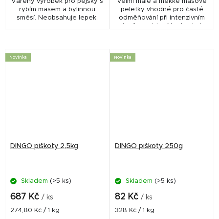
Vařený výrobek pro pejsky s
Velmi malé a měkké masové
rybím masem a bylinnou
peletky vhodné pro časté
směsí. Neobsahuje lepek.
odměňování při intenzivním
výcviku pejska. Neobsahuje
lepek.
Novinka
Novinka
DINGO piškoty 2,5kg
DINGO piškoty 250g
Skladem
(>5 ks)
Skladem
(>5 ks)
687 Kč
82 Kč
/ ks
/ ks
Měrná
Měrná
274,80 Kč / 1 kg
328 Kč / 1 kg
cena:
cena: