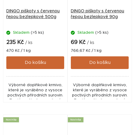
DINGO piškoty s červenou
DINGO piškoty s červenou
řepou bezlepkové 500g
řepou bezlepkové 90g
Skladem
(>5 ks)
Skladem
(>5 ks)
235 Kč
69 Kč
/ ks
/ ks
Měrná
Měrná
470 Kč / 1 kg
766,67 Kč / 1 kg
cena:
cena:
Do košíku
Do košíku
Výborné doplňkové krmivo,
Výborné doplňkové krmivo,
které je vyráběno z vysoce
které je vyráběno z vysoce
poctivých přírodních surovin.
poctivých přírodních surovin.
Tvrdé a pěkně propečené
Tvrdé a pěkně propečené
pamlsky si váš pejsek užije.
pamlsky si váš pejsek užije.
Neobsahuje lepek.
Neobsahuje lepek.
Novinka
Novinka