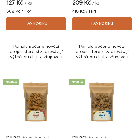
k
127 Kč
209 Kč
/ ks
/ ks
t
Měrná
Měrná
508 Kč / 1 kg
418 Kč / 1 kg
cena:
cena:
ů
Do košíku
Do košíku
Pomalu pečené hovězí
Pomalu pečené hovězí
drops, které si zachovávají
drops, které si zachovávají
výtečnou chuť a křupavou
výtečnou chuť a křupavou
strukturu. Díky pečení se
strukturu. Díky pečení se
také uvolňují přirozené chutě
také uvolňují přirozené chutě
hovězího jater, které dělají z
hovězího jater, které dělají z
těchto pamlsků...
těchto pamlsků...
Novinka
Novinka
DINGO drops hovězí
DINGO drops rybí