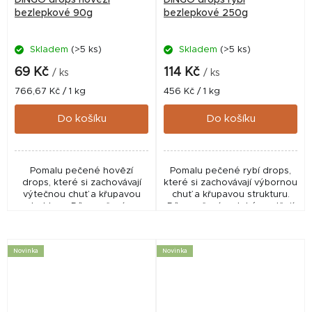
bezlepkové 90g
bezlepkové 250g
Skladem
(>5 ks)
Skladem
(>5 ks)
69 Kč
114 Kč
/ ks
/ ks
Měrná
Měrná
766,67 Kč / 1 kg
456 Kč / 1 kg
cena:
cena:
Do košíku
Do košíku
Pomalu pečené hovězí
Pomalu pečené rybí drops,
drops, které si zachovávají
které si zachovávají výbornou
výtečnou chuť a křupavou
chuť a křupavou strukturu.
strukturu. Díky pečení se
Díky pečení se také uvolňují
také uvolňují přirozené chutě
přirozené chutě tresčích
hovězího jater, které dělají z
jater a krillu, které dělají z
těchto pamlsků...
těchto...
Novinka
Novinka