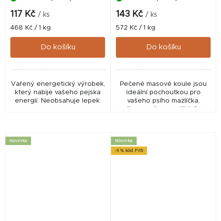
117 Kč
143 Kč
/ ks
/ ks
Měrná
Měrná
468 Kč / 1 kg
572 Kč / 1 kg
cena:
cena:
Do košíku
Do košíku
Vařený energetický výrobek,
Pečené masové koule jsou
který nabije vašeho pejska
ideální pochoutkou pro
energií. Neobsahuje lepek.
vašeho psího mazlíčka,
připravené z prvotřídního
čerstvého hovězího masa.
Díky své výrazné masové
chuti a vůni jsou
Novinka
Novinka
neodolatelné...
-5 % kód Fit5