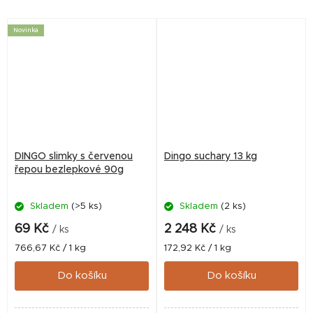
pomlaská. Neobsahuje lepek.
Neobsahuje lepek.
Novinka
DINGO slimky s červenou
Dingo suchary 13 kg
řepou bezlepkové 90g
Skladem
(>5 ks)
Skladem
(2 ks)
69 Kč
2 248 Kč
/ ks
/ ks
Měrná
Měrná
766,67 Kč / 1 kg
172,92 Kč / 1 kg
cena:
cena:
Do košíku
Do košíku