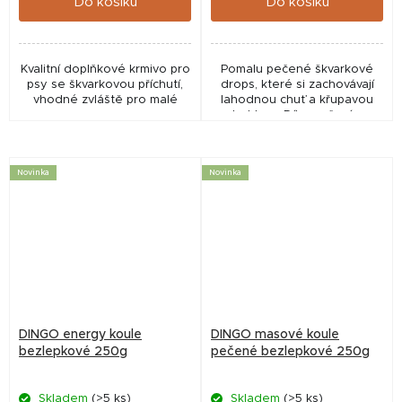
Do košíku
Do košíku
Kvalitní doplňkové krmivo pro
Pomalu pečené škvarkové
psy se škvarkovou příchutí,
drops, které si zachovávají
vhodné zvláště pro malé
lahodnou chuť a křupavou
rasy
strukturu. Díky pečení se
také uvolňují přirozené chutě
vepřového masa, které dělají
z těchto...
Novinka
Novinka
DINGO energy koule
DINGO masové koule
bezlepkové 250g
pečené bezlepkové 250g
Skladem
(>5 ks)
Skladem
(>5 ks)