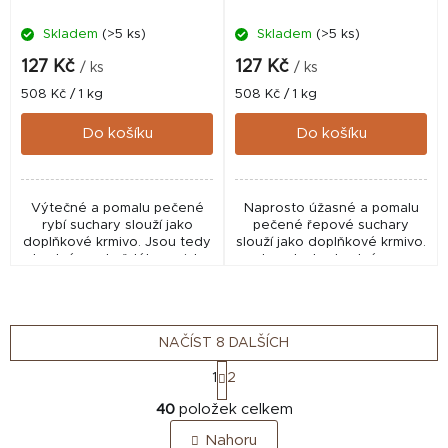
Skladem
(>5 ks)
Skladem
(>5 ks)
127 Kč
127 Kč
/ ks
/ ks
Měrná
Měrná
508 Kč / 1 kg
508 Kč / 1 kg
cena:
cena:
Do košíku
Do košíku
Výtečné a pomalu pečené
Naprosto úžasné a pomalu
rybí suchary slouží jako
pečené řepové suchary
doplňkové krmivo. Jsou tedy
slouží jako doplňkové krmivo.
vhodné pro každého pejska
Jsou tedy vhodné pro
jako pamlsek a doplněk
každého pejska jako pamlsek
každodenní stravy.
a doplněk každodenní stravy.
Neobsahuje lepek.
Neobsahuje lepek.
NAČÍST 8 DALŠÍCH
S
1
2
t
O
r
40
položek celkem
v
á
Nahoru
n
l