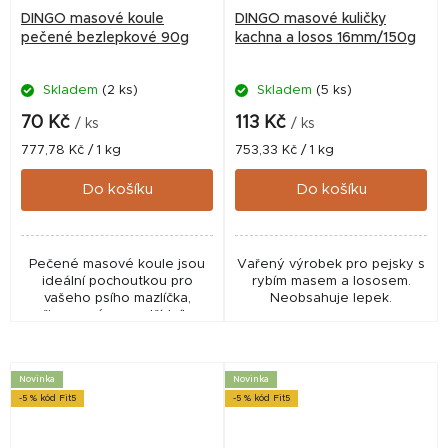
DINGO masové koule
DINGO masové kuličky
pečené bezlepkové 90g
kachna a losos 16mm/150g
Skladem
(2 ks)
Skladem
(5 ks)
70 Kč
113 Kč
/ ks
/ ks
Měrná
Měrná
777,78 Kč / 1 kg
753,33 Kč / 1 kg
cena:
cena:
Do košíku
Do košíku
Pečené masové koule jsou
Vařený výrobek pro pejsky s
ideální pochoutkou pro
rybím masem a lososem.
vašeho psího mazlíčka,
Neobsahuje lepek.
připravené z prvotřídního
čerstvého hovězího masa.
Díky své výrazné masové
chuti a vůni jsou
Novinka
Novinka
neodolatelné...
-5 % kód Fit5
-5 % kód Fit5