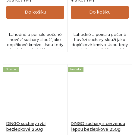
Měrná
Měrná
508 Kč / 1 kg
418 Kč / 1 kg
cena:
cena:
Do košíku
Do košíku
Lahodné a pomalu pečené
Lahodné a pomalu pečené
hovězí suchary slouží jako
hovězí suchary slouží jako
doplňkové krmivo. Jsou tedy
doplňkové krmivo. Jsou tedy
vhodné pro každého pejska
vhodné pro každého pejska
jako pamlsek a doplněk
jako pamlsek a doplněk
každodenní stravy.
každodenní stravy.
Neobsahuje lepek.
Neobsahuje lepek.
Novinka
Novinka
DINGO suchary rybí
DINGO suchary s červenou
bezlepkové 250g
řepou bezlepkové 250g