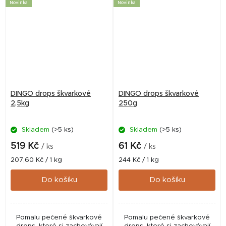
Novinka
Novinka
DINGO drops škvarkové
DINGO drops škvarkové
2,5kg
250g
Skladem
(>5 ks)
Skladem
(>5 ks)
519 Kč
61 Kč
/ ks
/ ks
Měrná
Měrná
207,60 Kč / 1 kg
244 Kč / 1 kg
cena:
cena:
Do košíku
Do košíku
Pomalu pečené škvarkové
Pomalu pečené škvarkové