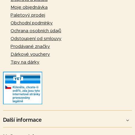
a
Moje objednávka
t
Paletový prodej
í
Obchodní podmínky
Ochrana osobních údajů
Odstoupení od smlouvy
Prodávané značky
Dárkové vouchery
Tipy na dárky
Další informace