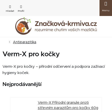
Přejít
Nákup
na
obsah
košík
Antiparazitika
Verm-X pro kočky
Verm-X pro kočky – přírodní odčervení a podpora zažívací
hygieny koček.
Nejprodávanější
Verm-X Přírodní granule proti
střevním parazitům pro kočky 60g