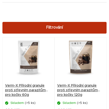
V
ý
p
i
s
p
r
Verm-X Přírodní granule
Verm-X Přírodní granule
o
proti střevním parazitům
proti střevním parazitům
pro kočky 60g
pro kočky 120g
d
Skladem
(>5 ks)
Skladem
(>5 ks)
u