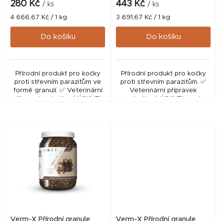
k
280 Kč
443 Kč
/ ks
/ ks
t
Měrná
Měrná
4 666,67 Kč / 1 kg
3 691,67 Kč / 1 kg
cena:
cena:
ů
Do košíku
Do košíku
Přírodní produkt pro kočky
Přírodní produkt pro kočky
proti střevním parazitům ve
proti střevním parazitům. ✅
formě granulí. ✅ Veterinární
Veterinární přípravek
přípravek schválený ÚSKVBL
schválený ÚSKVBL pod
pod číslem: 167-13/C (194-
číslem: 167-13/C (194-23/C).
23/C).
Verm-X Přírodní granule
Verm-X Přírodní granule