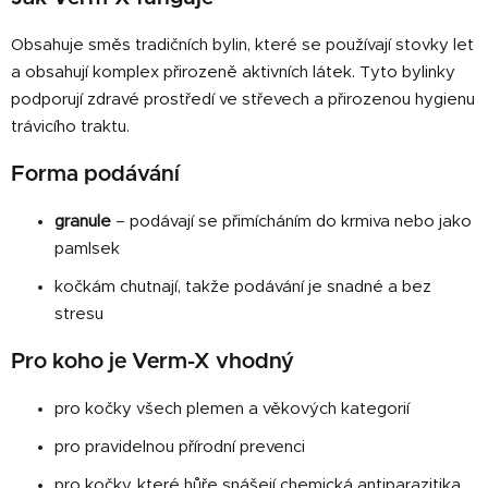
Obsahuje směs tradičních bylin, které se používají stovky let
a obsahují komplex přirozeně aktivních látek. Tyto bylinky
podporují zdravé prostředí ve střevech a přirozenou hygienu
trávicího traktu.
Forma podávání
granule
– podávají se přimícháním do krmiva nebo jako
pamlsek
kočkám chutnají, takže podávání je snadné a bez
stresu
Pro koho je Verm-X vhodný
pro kočky všech plemen a věkových kategorií
pro pravidelnou přírodní prevenci
pro kočky, které hůře snášejí chemická antiparazitika