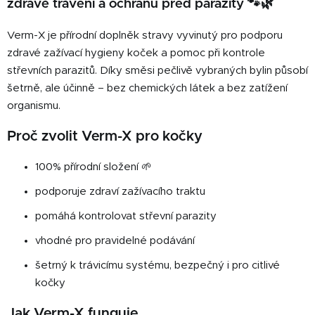
zdravé trávení a ochranu před parazity 🐾🌿
d
a
Verm-X je přírodní doplněk stravy vyvinutý pro podporu
c
zdravé zažívací hygieny koček a pomoc při kontrole
í
střevních parazitů. Díky směsi pečlivě vybraných bylin působí
p
šetrně, ale účinně – bez chemických látek a bez zatížení
r
v
organismu.
k
Proč zvolit Verm-X pro kočky
y
v
ý
100% přírodní složení 🌱
p
podporuje zdraví zažívacího traktu
i
s
pomáhá kontrolovat střevní parazity
u
vhodné pro pravidelné podávání
šetrný k trávicímu systému, bezpečný i pro citlivé
kočky
Jak Verm-X funguje