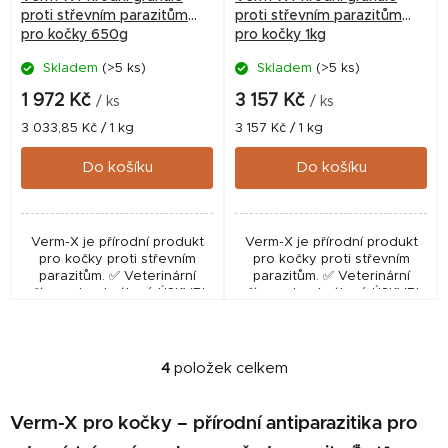
proti střevním parazitům
proti střevním parazitům
pro kočky 650g
pro kočky 1kg
Skladem
(>5 ks)
Skladem
(>5 ks)
1 972 Kč
3 157 Kč
/ ks
/ ks
Měrná
Měrná
3 033,85 Kč / 1 kg
3 157 Kč / 1 kg
cena:
cena:
Do košíku
Do košíku
Verm-X je přírodní produkt
Verm-X je přírodní produkt
pro kočky proti střevním
pro kočky proti střevním
parazitům. ✅ Veterinární
parazitům. ✅ Veterinární
přípravek schválený ÚSKVBL
přípravek schválený ÚSKVBL
pod číslem: 167-13/C (194-
pod číslem: 167-13/C (194-
23/C).
23/C).
4
položek celkem
O
v
l
Verm-X pro kočky – přírodní antiparazitika pro
á