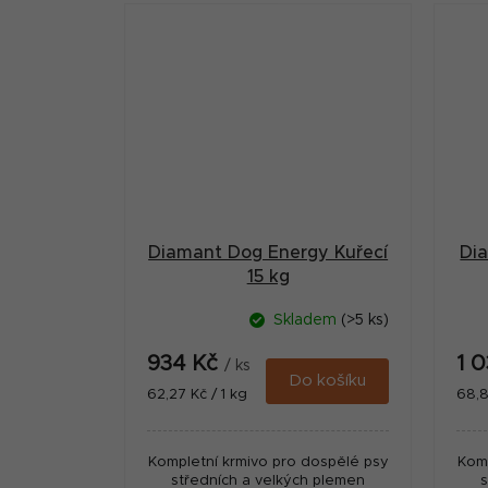
Diamant Dog Energy Kuřecí
Di
15 kg
Skladem
(>5 ks)
934 Kč
1 
/ ks
Do košíku
Měrná
Měr
62,27 Kč / 1 kg
68,8
cena:
cena
Kompletní krmivo pro dospělé psy
Komp
středních a velkých plemen