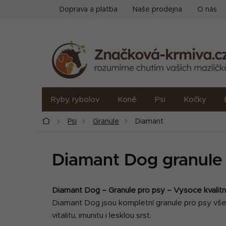
Přejít
Doprava a platba
Naše prodejna
O nás
na
obsah
Ryby, rybolov
Koně
Psi
Kočky
Domů
Psi
Granule
Diamant
Diamant Dog granule 
Diamant Dog – Granule pro psy – Vysoce kvalitn
Diamant Dog jsou kompletní granule pro psy všech 
vitalitu, imunitu i lesklou srst.