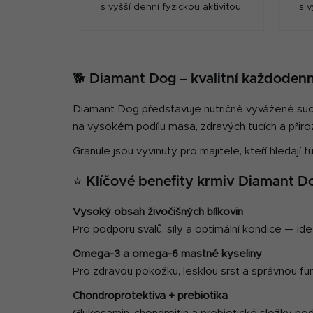
s vyšší denní fyzickou aktivitou.
s v
🐕 Diamant Dog – kvalitní každodenn
Diamant Dog představuje nutričně vyvážené such
na vysokém podílu masa, zdravých tucích a přiroz
Granule jsou vyvinuty pro majitele, kteří hledají 
⭐ Klíčové benefity krmiv Diamant D
Vysoký obsah živočišných bílkovin
Pro podporu svalů, síly a optimální kondice — ideá
Omega-3 a omega-6 mastné kyseliny
Pro zdravou pokožku, lesklou srst a správnou fu
Chondroprotektiva + prebiotika