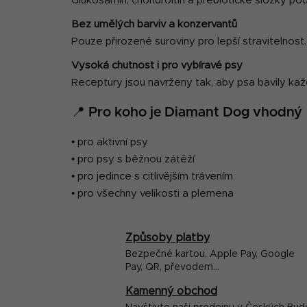
Glukosamin, chondroitin a prebiotické složky podp
Bez umělých barviv a konzervantů
Pouze přirozené suroviny pro lepší stravitelnost.
Vysoká chutnost i pro vybíravé psy
Receptury jsou navrženy tak, aby psa bavily kaž
📍 Pro koho je Diamant Dog vhodný
• pro aktivní psy
• pro psy s běžnou zátěží
• pro jedince s citlivějším trávením
• pro všechny velikosti a plemena
Způsoby platby
Bezpečné kartou, Apple Pay, Google
Pay, QR, převodem...
Kamenný obchod