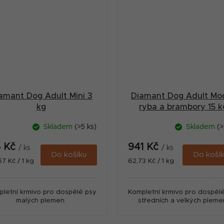
amant Dog Adult Mini 3
Diamant Dog Adult Mo
kg
ryba a brambory 15 k
Skladem
(>5 ks)
Skladem
(>
4 Kč
941 Kč
/ ks
/ ks
Do košíku
Do koší
ná
Měrná
67 Kč / 1 kg
62,73 Kč / 1 kg
:
cena:
letní krmivo pro dospělé psy
Kompletní krmivo pro dospěl
malých plemen.
středních a velkých pleme