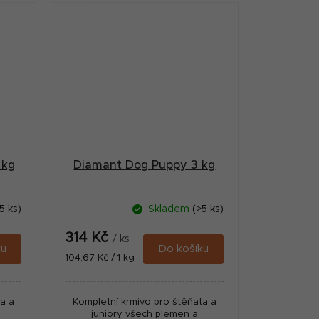
 kg
Diamant Dog Puppy 3 kg
5 ks)
Skladem
(>5 ks)
314 Kč
/ ks
ku
Do košíku
Měrná
104,67 Kč / 1 kg
cena:
a a
Kompletní krmivo pro štěňata a
juniory všech plemen a