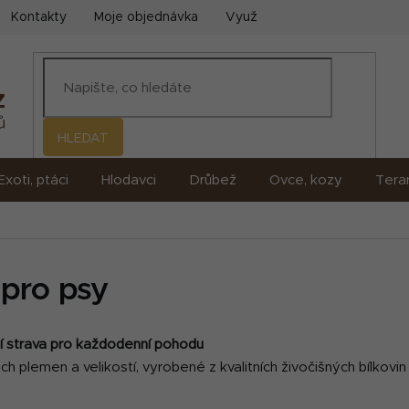
Kontakty
Moje objednávka
Využití umělé inteligence (AI)
HLEDAT
Exoti, ptáci
Hlodavci
Drůbež
Ovce, kozy
Terar
pro psy
í strava pro každodenní pohodu
plemen a velikostí, vyrobené z kvalitních živočišných bílkovin a