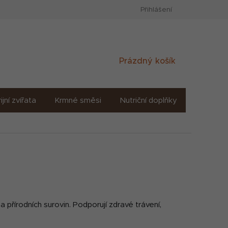
Přihlášení
Nákupní
Prázdný košík
košík
ijní zvířata
Krmné směsi
Nutriční doplňky
Sůl solné
 přírodních surovin. Podporují zdravé trávení,