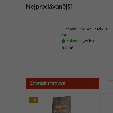
Nejprodávanější
Diamant Dog Adult Mini 3
kg
Skladem
(>5 ks)
314 Kč
P
o
V
s
Tip
ý
t
p