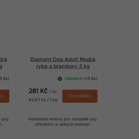
drá
Diamant Dog Adult Modrá
g
ryba a brambory 3 kg
5 ks)
Skladem
(>5 ks)
281 Kč
/ ks
ku
Do košíku
Měrná
93,67 Kč / 1 kg
cena:
é psy
Kompletní krmivo pro dospělé psy
n.
středních a velkých plemen.