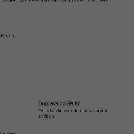
orují klouby, trávení a rovnováhu střevní mikroflóry.
s
u
dý den.
Doprava od 59 Kč
Objednávku vám doručíme kurýrní
službou