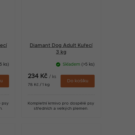
ecí
Diamant Dog Adult Kuřecí
3 kg
5 ks)
Skladem
(>5 ks)
234 Kč
/ ks
ku
Do košíku
Měrná
78 Kč / 1 kg
cena:
é psy
Kompletní krmivo pro dospělé psy
n.
středních a velkých plemen.