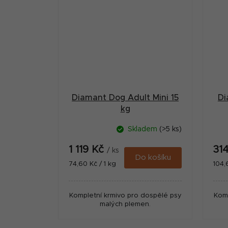
Diamant Dog Adult Mini 15
Di
kg
Skladem
(>5 ks)
1 119 Kč
31
/ ks
Do košíku
Měrná
Měr
74,60 Kč / 1 kg
104,
cena:
cena
Kompletní krmivo pro dospělé psy
Komp
malých plemen.