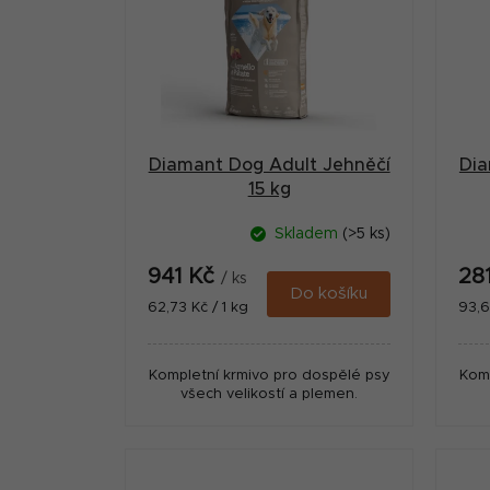
r
i
a
s
n
p
n
r
í
Diamant Dog Adult Jehněčí
Dia
o
p
15 kg
d
a
Skladem
(>5 ks)
u
n
941 Kč
28
k
/ ks
e
Do košíku
Měrná
Měr
62,73 Kč / 1 kg
93,6
t
cena:
cena
l
ů
Kompletní krmivo pro dospělé psy
Komp
všech velikostí a plemen.