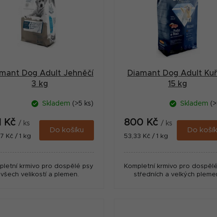
mant Dog Adult Jehněčí
Diamant Dog Adult Kuř
3 kg
15 kg
Skladem
(>5 ks)
Skladem
(>
1 Kč
800 Kč
/ ks
/ ks
Do košíku
Do koší
ná
Měrná
7 Kč / 1 kg
53,33 Kč / 1 kg
:
cena:
letní krmivo pro dospělé psy
Kompletní krmivo pro dospěl
všech velikostí a plemen.
středních a velkých pleme