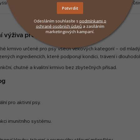
yšší denní fyzickou aktivitou.
velikostí s kuřecím a krůtí
Potvrdit
masem.
Odesláním souhlasíte s
podmínkami
o
O
ochraně osobních údajů
a zasíláním
marketingových kampaní.
v
í výživa pro všechny psy
l
á
é krmivo určené pro psy všech věkových kategorií – od mladých
d
ených ingrediencích, které podporují kondici, trávení i dlouhodo
a
c
funkční, chutné a kvalitní krmivo bez zbytečných přísad.
í
p
og
r
v
k
lní pro aktivní psy.
y
v
ý
nkci imunitního systému.
p
i