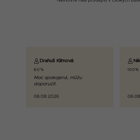
Navštivte naši prodejnu v Českých Bud
Drahuš Klímová
Nik
60%
100%
Moc spokojená, můžu
doporučit.
06.08.2026
06.08