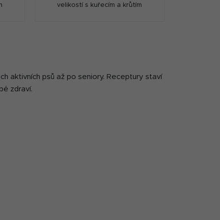
m
velikostí s kuřecím a krůtím
masem.
 aktivních psů až po seniory. Receptury staví
bé zdraví.