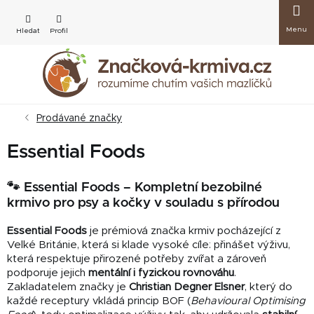
Přejít
Nákup
na
obsah
košík
Prodávané značky
Essential Foods
🐾 Essential Foods – Kompletní bezobilné
krmivo pro psy a kočky v souladu s přírodou
Essential Foods
je prémiová značka krmiv pocházející z
Velké Británie, která si klade vysoké cíle: přinášet výživu,
která respektuje přirozené potřeby zvířat a zároveň
podporuje jejich
mentální i fyzickou rovnováhu
.
Zakladatelem značky je
Christian Degner Elsner
, který do
každé receptury vkládá princip BOF (
Behavioural Optimising