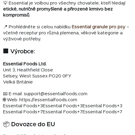
💡 Essential je volbou pro všechny chovatele, kteří hledají
etické, nutričně promyšlené a přirozené krmivo bez
kompromisů
.
📍 Prohlédněte si celou nabídku
Essential granule pro psy
–
včetně receptur pro různá plemena, věkové kategorie a
výživové potřeby.
🏢 Výrobce:
Essential Foods Ltd.
Unit 3, Heathfield Close
Selsey, West Sussex PO20 0FY
Velká Británie
📧 E-mail:
support@essentialfoods.com
🌐 Web:
https://essentialfoods.com
Essential Foods
+3
Essential Foods
+3
Essential Foods
+3
Essential Foods
+7
Essential Foods
+7
Essential Foods
+7
📦 Dovozce do EU