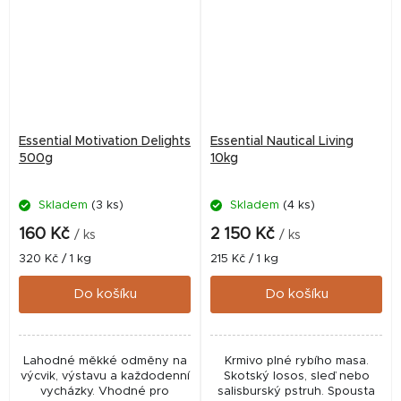
Essential Motivation Delights
Essential Nautical Living
500g
10kg
Skladem
(3 ks)
Skladem
(4 ks)
160 Kč
2 150 Kč
/ ks
/ ks
Měrná
Měrná
320 Kč / 1 kg
215 Kč / 1 kg
cena:
cena:
Do košíku
Do košíku
Lahodné měkké odměny na
Krmivo plné rybího masa.
výcvik, výstavu a každodenní
Skotský losos, sleď nebo
vycházky. Vhodné pro
salisburský pstruh. Spousta