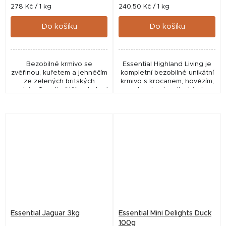
Měrná
Měrná
278 Kč / 1 kg
240,50 Kč / 1 kg
cena:
cena:
Do košíku
Do košíku
Bezobilné krmivo se
Essential Highland Living je
zvěřinou, kuřetem a jehněčím
kompletní bezobilné unikátní
ze zelených britských
krmivo s krocanem, hovězím,
pastvin. Oproti většímu balení
rybami nebo divokými
jsou granulky v této variantě
opeřenci. Inspirováno
menší a krmivo je tak obecně
skotskou vysočinou. Vysoký
vhodné pro menší...
podíl čerstvých surovin.
Essential Jaguar 3kg
Essential Mini Delights Duck
100g