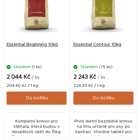
p
i
s
p
r
Essential Beginning 10kg
Essential Contour 10kg
o
d
Skladem
(1 ks)
Skladem
(>5 ks)
u
k
2 044 Kč
2 243 Kč
/ ks
/ ks
t
Měrná
Měrná
204,40 Kč / 1 kg
224,30 Kč / 1 kg
cena:
cena:
ů
Do košíku
Do košíku
Kompletní krmivo pro
První dietní bezobilné krmivo
štěňata, která budou v
na trhu určené pro psy po
dospělosti vážit do 15kg.
kastraci. Vhodné taktéž pro
Toto krmivo dodá Vašim
jedince, kteří mají problémy s