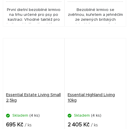
První dietní bezobilné krmivo
Bezobilné krmivo se
na trhu určené pro psy po
zvěřinou, kuřetem a jehněčím
kastraci. Vhodné taktéž pro
ze zelených britských
jedince, kteří mají problémy s
pastvin. Určeno pro všechna
nadváhou. Oproti většímu
plemena a rasy. Vysoký podíl
balení jsou granulky v této
čerstvých surovin.
variantě...
Essential Estate Living Small
Essential Highland Living
2,5kg
10kg
Skladem
(4 ks)
Skladem
(4 ks)
695 Kč
2 405 Kč
/ ks
/ ks