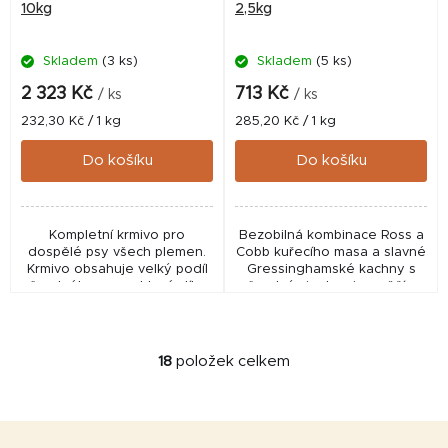
10kg
2,5kg
Skladem
(3 ks)
Skladem
(5 ks)
2 323 Kč
713 Kč
/ ks
/ ks
Měrná
Měrná
232,30 Kč / 1 kg
285,20 Kč / 1 kg
cena:
cena:
Do košíku
Do košíku
Kompletní krmivo pro
Bezobilná kombinace Ross a
dospělé psy všech plemen.
Cobb kuřecího masa a slavné
Krmivo obsahuje velký podíl
Gressinghamské kachny s
čerstvého masa, které díky
čerstvými rybami – svěžím
pomalému vaření neztratí na
duhovým pstruhem a
živinách a chutnosti.
skotským lososem. Toto
krmivo je určeno pro
všechna...
18
položek celkem
O
v
l
Z
á