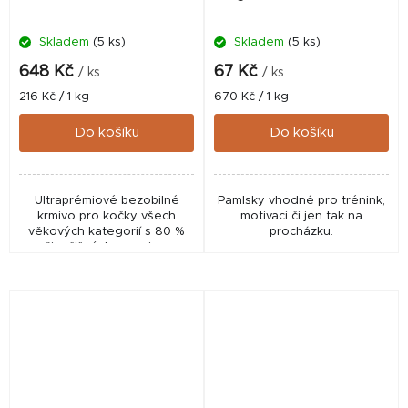
Skladem
(5 ks)
Skladem
(5 ks)
648 Kč
67 Kč
/ ks
/ ks
Měrná
Měrná
216 Kč / 1 kg
670 Kč / 1 kg
cena:
cena:
Do košíku
Do košíku
Ultraprémiové bezobilné
Pamlsky vhodné pro trénink,
krmivo pro kočky všech
motivaci či jen tak na
věkových kategorií s 80 %
procházku.
živočišných surovin –
kuřetem, kachnou, lososem,
pstruhem a vejci. Essential
Jaguar nabízí 40 %...