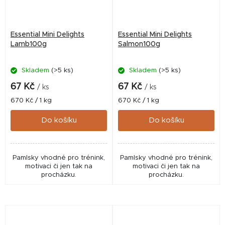
Essential Mini Delights
Essential Mini Delights
Lamb100g
Salmon100g
Skladem
(>5 ks)
Skladem
(>5 ks)
67 Kč
67 Kč
/ ks
/ ks
Měrná
Měrná
670 Kč / 1 kg
670 Kč / 1 kg
cena:
cena:
Do košíku
Do košíku
Pamlsky vhodné pro trénink,
Pamlsky vhodné pro trénink,
motivaci či jen tak na
motivaci či jen tak na
procházku.
procházku.