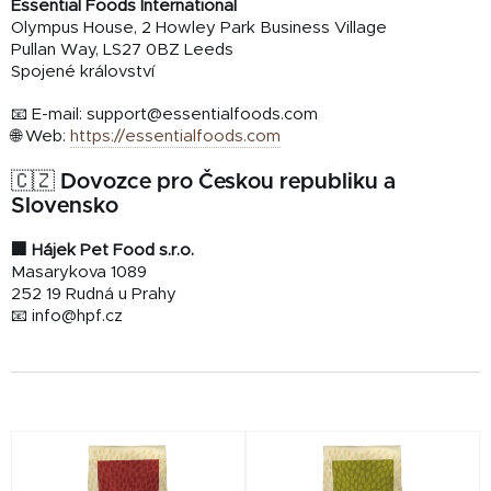
Essential Foods International
Olympus House, 2 Howley Park Business Village
Pullan Way, LS27 0BZ Leeds
Spojené království
📧 E-mail:
support@essentialfoods.com
🌐 Web:
https://essentialfoods.com
🇨🇿 Dovozce pro Českou republiku a
Slovensko
🏢 Hájek Pet Food s.r.o.
Masarykova 1089
252 19 Rudná u Prahy
📧
info@hpf.cz
V
ý