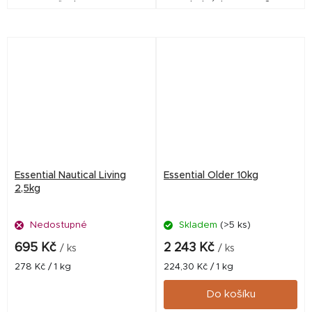
všechny psy.
nezbytných omega-3 pro
vašeho psa. Vysoký podíl
čerstvých surovin.
Essential Nautical Living
Essential Older 10kg
2,5kg
Nedostupné
Skladem
(>5 ks)
695 Kč
2 243 Kč
/ ks
/ ks
Měrná
Měrná
278 Kč / 1 kg
224,30 Kč / 1 kg
cena:
cena:
Do košíku