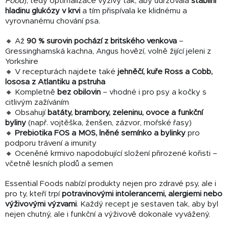
Food
), tedy optimalizace výživy tak, aby udržovala
stabilní
hladinu glukózy v krvi
a tím přispívala ke klidnému a
vyrovnanému chování psa.
🔸 Až
90 % surovin pochází z britského venkova
–
Gressinghamská kachna, Angus hovězí, volně žijící jeleni z
Yorkshire
🔸 V recepturách najdete také
jehněčí, kuře Ross a Cobb,
lososa z Atlantiku a pstruha
🔸 Kompletně
bez obilovin
– vhodné i pro psy a kočky s
citlivým zažíváním
🔸 Obsahují
batáty, brambory, zeleninu, ovoce a funkční
byliny
(např. vojtěška, ženšen, zázvor, mořské řasy)
🔸
Prebiotika FOS a MOS, lněné semínko a bylinky
pro
podporu trávení a imunity
🔸 Oceněné krmivo napodobující složení přirozené kořisti –
včetně lesních plodů a semen
Essential Foods nabízí produkty nejen pro zdravé psy, ale i
pro ty, kteří trpí
potravinovými intolerancemi, alergiemi nebo
výživovými výzvami
. Každý recept je sestaven tak, aby byl
nejen chutný, ale i funkční a výživově dokonale vyvážený.