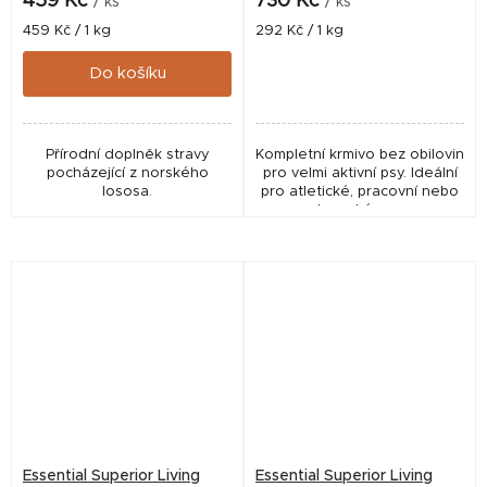
459 Kč
730 Kč
/ ks
/ ks
Měrná
Měrná
459 Kč / 1 kg
292 Kč / 1 kg
cena:
cena:
Do košíku
Přírodní doplněk stravy
Kompletní krmivo bez obilovin
pocházející z norského
pro velmi aktivní psy. Ideální
lososa.
pro atletické, pracovní nebo
lovecké psy.
Essential Superior Living
Essential Superior Living