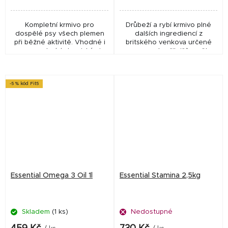
Kompletní krmivo pro
Drůbeží a rybí krmivo plné
dospělé psy všech plemen
dalších ingrediencí z
při běžné aktivitě. Vhodné i
britského venkova určené
pro psy trpící alergickými
pro psy pokročilejšího věku.
reakcemi. Nautical Living je
Vysoký podíl čerstvých
vynikající receptura s
surovin.
obsahem exkluzivních...
-5 % kód Fit5
Essential Omega 3 Oil 1l
Essential Stamina 2,5kg
Skladem
(1 ks)
Nedostupné