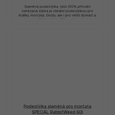
Slaměná podestýlka, tato 100% přírodní
neřezaná sláma je ideální podestýlkou pro
králíky, morčata, činčily, ale i pro větší domácí a
hospodářská zvířata. Díky své vysoké...
Podestýlka slaměná pro morčata
SPECIÁL RabbitWeed 60l