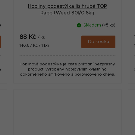
Hobliny podestýlka lis.hrubá TOP
RabbitWeed 30l/0,6kg
)
Skladem
(>5 ks)
88 Kč
/ ks
Do košíku
Měrná
146,67 Kč / 1 kg
cena:
Hoblinová podestýlka je čistě přírodní bezprašný
m
produkt, vyrobený hoblováním kvalitního
odkorněného smrkového a borovicového dřeva.