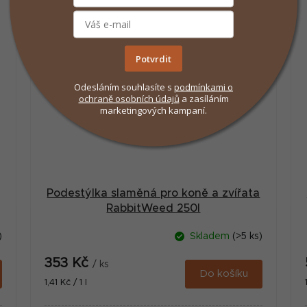
Potvrdit
Odesláním souhlasíte s
podmínkami
o
ochraně osobních údajů
a zasíláním
marketingových kampaní.
Podestýlka slaměná pro koně a zvířata
RabbitWeed 250l
)
Skladem
(>5 ks)
353 Kč
/ ks
Do košíku
Měrná
1,41 Kč / 1 l
cena: