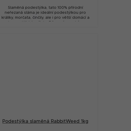
Slaměná podestýlka, tato 100% přírodní
neřezaná sláma je ideální podestýlkou pro
králíky, morčata, činčily, ale i pro větší domácí a
hospodářská zvířata. Díky své vysoké...
Podestýlka slaměná RabbitWeed 1kg