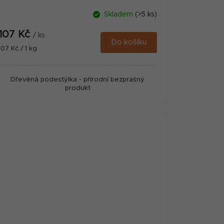
Skladem
(>5 ks)
107 Kč
/ ks
Do košíku
Měrná
107 Kč / 1 kg
cena:
Dřevěná podestýlka - přírodní bezprašný
produkt