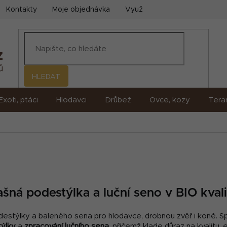
Kontakty
Moje objednávka
Využití umělé inteligence (AI)
HLEDAT
Exoti, ptáci
Hlodavci
Drůbež
Ovce, kozy
Terar
šná podestýlka a luční seno v BIO kval
destýlky a baleného sena pro hlodavce, drobnou zvěř i koně. S
týlky
a
zpracování lučního sena
, přičemž klade důraz na kvalitu, 