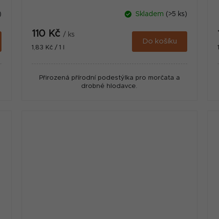
)
Skladem
(>5 ks)
110 Kč
/ ks
Do košíku
Měrná
1,83 Kč / 1 l
cena:
Přirozená přírodní podestýlka pro morčata a
drobné hlodavce.