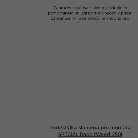
Zahradní mulčovací sláma je ideálním
pomocníkem při udržování vlhkosti v půdě,
zabraňuje hnilobě plodů, je vhodná pro
zazimování rostlin, chrání před mrazem a je
ideálním...
Podestýlka slaměná pro morčata
SPECIÁL RabbitWeed 250l