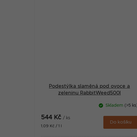
Podestýlka slaměná pod ovoce a
zeleninu RabbitWeed500l
Skladem
(>5 ks
544 Kč
/ ks
Do košíku
Měrná
1,09 Kč / 1 l
cena: