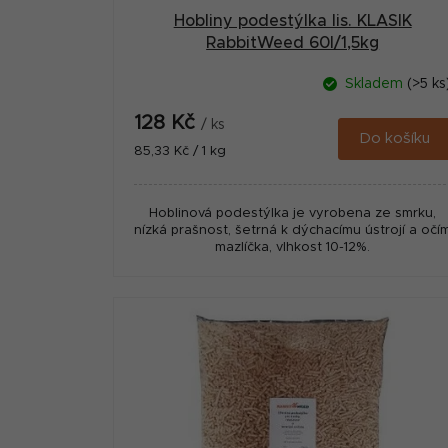
u
Hobliny podestýlka lis. KLASIK
RabbitWeed 60l/1,5kg
k
t
Skladem
(>5 ks
ů
128 Kč
/ ks
Do košíku
Měrná
85,33 Kč / 1 kg
cena:
Hoblinová podestýlka je vyrobena ze smrku,
nízká prašnost, šetrná k dýchacímu ústrojí a očí
mazlíčka, vlhkost 10-12%.