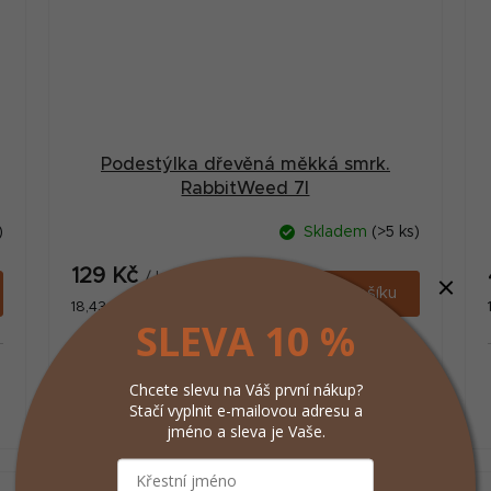
Podestýlka dřevěná měkká smrk.
RabbitWeed 7l
)
Skladem
(>5 ks)
129 Kč
/ ks
Do košíku
Měrná
18,43 Kč / 1 l
SLEVA 10 %
cena:
Dřevěná podestýlka - přírodní bezprašný
Chcete slevu na Váš první nákup?
produkt
Stačí vyplnit e-mailovou adresu a
jméno a sleva je Vaše.