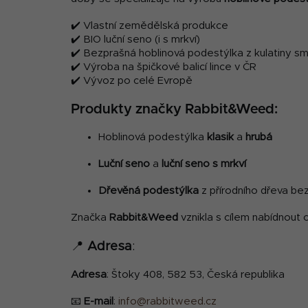
✔️ Vlastní zemědělská produkce
✔️ BIO luční seno (i s mrkví)
✔️ Bezprašná hoblinová podestýlka z kulatiny sm
✔️ Výroba na špičkové balicí lince v ČR
✔️ Vývoz po celé Evropě
Produkty značky Rabbit&Weed:
Hoblinová podestýlka
klasik
a
hrubá
Luční seno
a
luční seno s mrkví
Dřevěná podestýlka
z přírodního dřeva be
Značka
Rabbit&Weed
vznikla s cílem nabídnout 
📍
Adresa
:
Adresa
: Štoky 408, 582 53, Česká republika
📧
E-mail
:
info@rabbitweed.cz