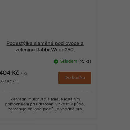
Podestýlka slaměná pod ovoce a
zeleninu RabbitWeed250l
Skladem
(>5 ks)
404 Kč
/ ks
Do košíku
Měrná
1,62 Kč / 1 l
cena:
Zahradní mulčovací sláma je ideálním
pomocníkem při udržování vlhkosti v půdě,
zabraňuje hnilobě plodů, je vhodná pro
zazimování rostlin, chrání před mrazem a je
ideálním...