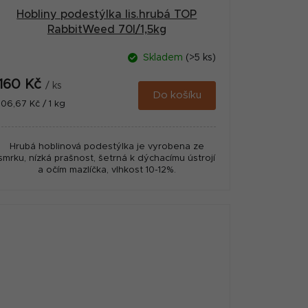
Hobliny podestýlka lis.hrubá TOP
RabbitWeed 70l/1,5kg
Skladem
(>5 ks)
160 Kč
/ ks
Do košíku
Měrná
106,67 Kč / 1 kg
cena:
Hrubá hoblinová podestýlka je vyrobena ze
smrku, nízká prašnost, šetrná k dýchacímu ústrojí
a očím mazlíčka, vlhkost 10-12%.