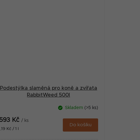
Podestýlka slaměná pro koně a zvířata
RabbitWeed 500l
Skladem
(>5 ks)
593 Kč
/ ks
Do košíku
Měrná
1,19 Kč / 1 l
cena: