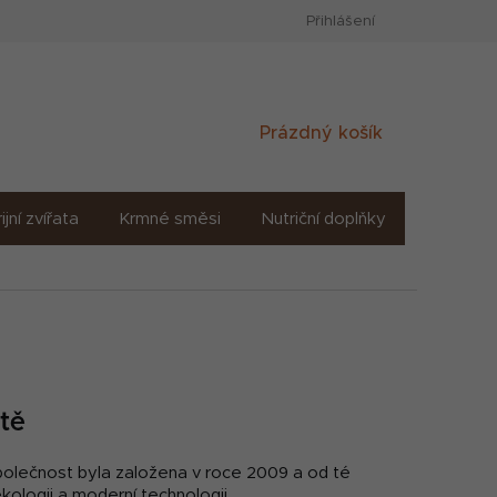
Přihlášení
Nákupní
Prázdný košík
košík
ijní zvířata
Krmné směsi
Nutriční doplňky
Sůl solné
itě
polečnost byla založena v roce 2009 a od té
ekologii a moderní technologii.