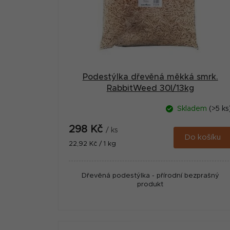
Podestýlka dřevěná měkká smrk.
RabbitWeed 30l/13kg
Skladem
(>5 ks
298 Kč
/ ks
Do košíku
Měrná
22,92 Kč / 1 kg
cena:
Dřevěná podestýlka - přírodní bezprašný
produkt