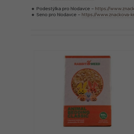
🔸 Podestýlka pro hlodavce –
https://www.znac
🔸 Seno pro hlodavce –
https://www.znackova-k
V
ý
p
i
s
p
r
o
d