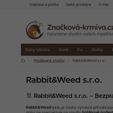
Přejít
Doprava a platba
Naše prodejna
O nás
na
obsah
Ryby, rybolov
Koně
Psi
Kočky
Domů
Prodávané značky
Rabbit&Weed s.r.o.
Rabbit&Weed s.r.o.
🐰 Rabbit&Weed s.r.o. – Bezpra
Rabbit&Weed s.r.o.
je český výrobce přírodní po
doby se specializuje na výrobu
hoblinové podes