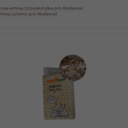
kova-krmiva.cz/podestylka-pro-hlodavce/
rmiva.cz/seno-pro-hlodavce/