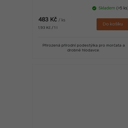
Skladem
(>5 ks
483 Kč
/ ks
Do košíku
Měrná
1,93 Kč / 1 l
cena:
Přirozená přírodní podestýlka pro morčata a
drobné hlodavce.