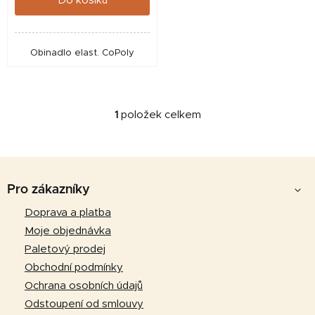
Do košíku
Obinadlo elast. CoPoly
1
položek celkem
O
v
l
Z
á
d
á
Pro zákazníky
a
p
Doprava a platba
c
a
í
Moje objednávka
p
t
Paletový prodej
r
í
Obchodní podmínky
v
Ochrana osobních údajů
k
Odstoupení od smlouvy
y