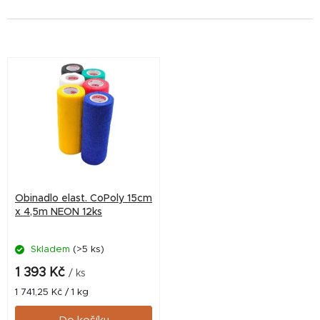
V
ý
p
i
s
p
r
Obinadlo elast. CoPoly 15cm
o
x 4,5m NEON 12ks
d
Skladem
(>5 ks)
u
k
1 393 Kč
/ ks
t
Měrná
1 741,25 Kč / 1 kg
cena:
ů