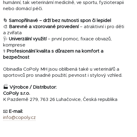
humánní, tak veterinární medicíně, ve sportu, fyzioterapii
nebo domácí péči.
🌀
Samopřilnavé – drží bez nutnosti spon či lepidel
🎨
Barevné a vzorované provedení
– atraktivní i pro děti
a zvířata
🩺
Univerzální využití
– první pomoc, fixace obvazů,
komprese
⚕️
Profesionální kvalita s důrazem na komfort a
bezpečnost
Obinadla CoPoly MH jsou oblíbená také u veterinářů a
sportovců pro snadné použití, pevnost i stylový vzhled.
🏭
Výrobce / Distributor:
CoPoly s.r.o.
K Pazderně 279, 763 26 Luhačovice, Česká republika
📧
E-mail:
info@copoly.cz