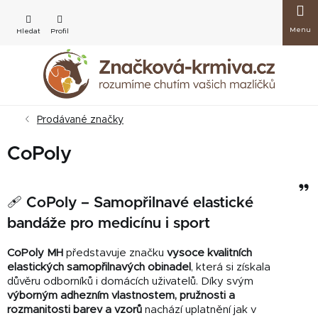
Přejít
Nákup
na
obsah
košík
Prodávané značky
CoPoly
Zep
se
🩹 CoPoly – Samopřilnavé elastické
služ
bandáže pro medicínu i sport
Cha
CoPoly MH
představuje značku
vysoce kvalitních
elastických samopřilnavých obinadel
, která si získala
důvěru odborníků i domácích uživatelů. Díky svým
výborným adhezním vlastnostem, pružnosti a
rozmanitosti barev a vzorů
nachází uplatnění jak v