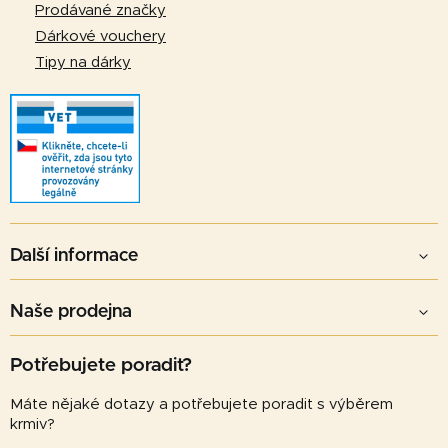
v
Prodávané značky
ý
Dárkové vouchery
p
Tipy na dárky
i
s
u
Další informace
Naše prodejna
Potřebujete poradit?
Máte nějaké dotazy a potřebujete poradit s výběrem
krmiv?