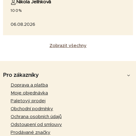
Nikola Jelínková
100%
06.08.2026
Zobrazit všechny
Z
á
Pro zákazníky
p
Doprava a platba
a
Moje objednávka
t
Paletový prodej
í
Obchodní podmínky
Ochrana osobních údajů
Odstoupení od smlouvy
Prodávané značky