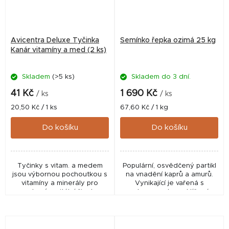
Avicentra Deluxe Tyčinka
Semínko řepka ozimá 25 kg
Kanár vitamíny a med (2 ks)
Skladem
(>5 ks)
Skladem do 3 dní.
41 Kč
1 690 Kč
/ ks
/ ks
Měrná
Měrná
20,50 Kč / 1 ks
67,60 Kč / 1 kg
cena:
cena:
Do košíku
Do košíku
Tyčinky s vitam. a medem
Populární, osvědčený partikl
jsou výbornou pochoutkou s
na vnadění kaprů a amurů.
vitamíny a minerály pro
Vynikající je vařená s
zdravý a vitální život.
melasou, nebo naklíčená.
Čištěná, krmná.