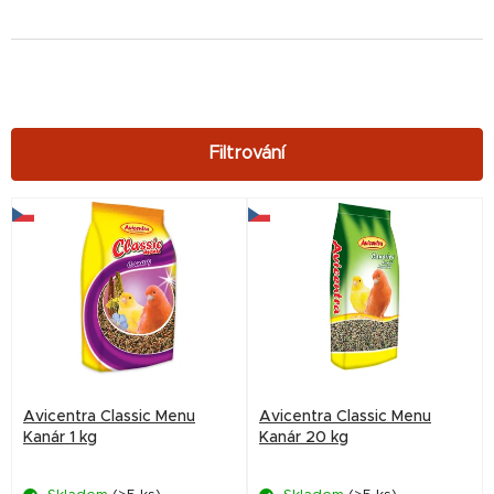
V
ý
p
i
s
p
r
Avicentra Classic Menu
Avicentra Classic Menu
o
Kanár 1 kg
Kanár 20 kg
d