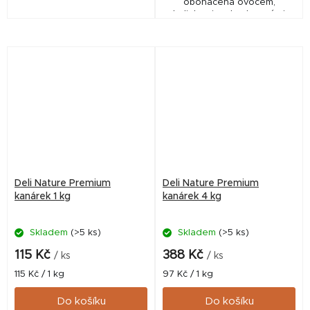
obohacená ovocem,
bylinkami, extrudovanými
granulemi a gritem, což
udržuje ptáky ve skvělém
stavu. Kompletní krmivo...
Deli Nature Premium
Deli Nature Premium
kanárek 1 kg
kanárek 4 kg
Skladem
(>5 ks)
Skladem
(>5 ks)
115 Kč
388 Kč
/ ks
/ ks
Měrná
Měrná
115 Kč / 1 kg
97 Kč / 1 kg
cena:
cena:
Do košíku
Do košíku