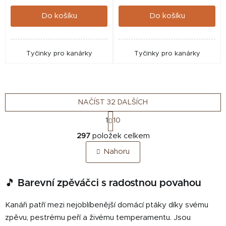
cena:
cena:
Do košíku
Do košíku
Tyčinky pro kanárky
Tyčinky pro kanárky
NAČÍST 32 DALŠÍCH
S
1
10
t
O
r
297
položek celkem
v
á
Nahoru
n
l
k
á
o
d
🎵 Barevní zpěváčci s radostnou povahou
v
a
á
c
n
Kanáři patří mezi nejoblíbenější domácí ptáky díky svému
í
í
zpěvu, pestrému peří a živému temperamentu. Jsou
p