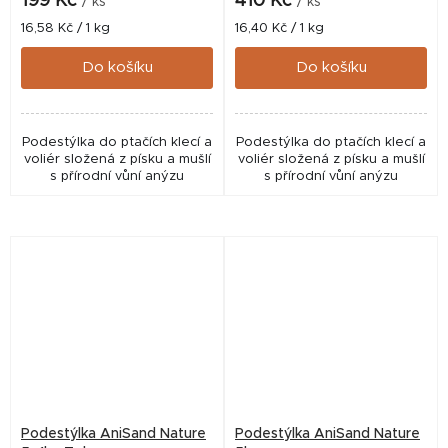
199 Kč
410 Kč
/ ks
/ ks
Měrná
Měrná
16,58 Kč / 1 kg
16,40 Kč / 1 kg
cena:
cena:
Do košíku
Do košíku
Podestýlka do ptačích klecí a
Podestýlka do ptačích klecí a
voliér složená z písku a mušlí
voliér složená z písku a mušlí
s přírodní vůní anýzu
s přírodní vůní anýzu
Podestýlka AniSand Nature
Podestýlka AniSand Nature