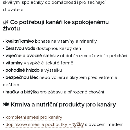
skvělými společníky do domácnosti i pro začínající
r
v
chovatele.
k
🌿 Co potřebují kanáři ke spokojenému
y
životu
v
ý
•
kvalitní krmivo
bohaté na vitamíny a minerály
p
i
•
čerstvou vodu
dostupnou každý den
s
•
vaječné a ovocné směsi
v období rozmnožování a pelichání
u
•
vitamíny
v sypké či tekuté formě
•
pohodlné hnízdo
a výstelku
•
bezpečnou klec
nebo voliéru s úkrytem před větrem a
deštěm
•
hračky a bidýlka
pro zábavu a přirozené chování
🍽️ Krmiva a nutriční produkty pro kanáry
•
kompletní směsi pro kanáry
•
doplňkové směsi a pochoutky –
tyčky
s ovocem, medem