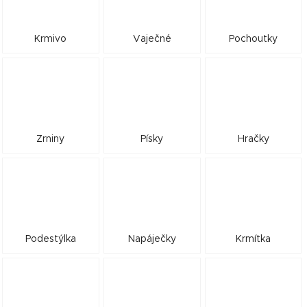
Krmivo
Vaječné
Pochoutky
Zrniny
Písky
Hračky
Podestýlka
Napáječky
Krmítka