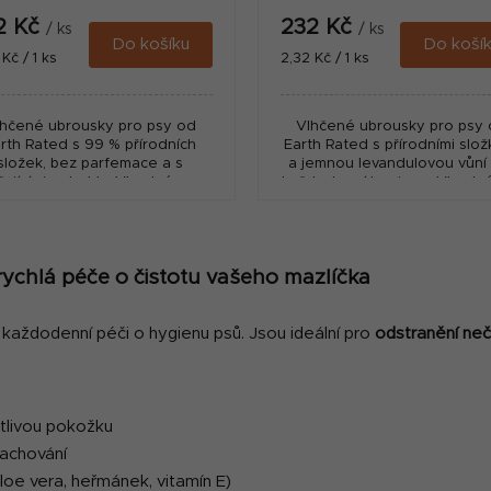
2 Kč
232 Kč
/ ks
/ ks
Do košíku
Do koší
ná
Měrná
 Kč / 1 ks
2,32 Kč / 1 ks
:
cena:
lhčené ubrousky pro psy od
Vlhčené ubrousky pro psy
rth Rated s 99 % přírodních
Earth Rated s přírodními slo
složek, bez parfemace a s
a jemnou levandulovou vůní
čujícími extrakty. Vhodné pro
každodenní hygienu. Vhodné
každodenní hygienu srsti a
čištění srsti, kůže i tlapek 
ožky bez nutnosti koupání....
nutnosti koupání....
O
v
 rychlá péče o čistotu vašeho mazlíčka
l
á
 každodenní péči o hygienu psů. Jsou ideální pro
odstranění neč
d
a
c
í
itlivou pokožku
p
plachování
r
v
 aloe vera, heřmánek, vitamín E)