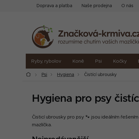
Přejít
Doprava a platba
Naše prodejna
O nás
na
obsah
Ryby, rybolov
Koně
Psi
Kočky
Domů
Psi
Hygiena
Čistící ubrousky
Hygiena pro psy čistí
Čisticí ubrousky pro psy 🐾 jsou ideálním řešení
mazlíčka.