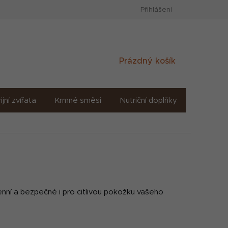
Přihlášení
Nákupní
Prázdný košík
košík
ijní zvířata
Krmné směsi
Nutriční doplňky
Sůl solné
enní a bezpečné i pro citlivou pokožku vašeho