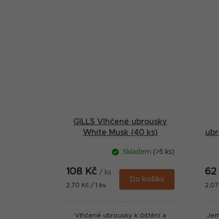
včetně citlivých oblastí bez
nutnosti oplachování. Velké...
GILL´S Vlhčené ubrousky
White Musk (40 ks)
ubr
Skladem
(>5 ks)
108 Kč
62
/ ks
Do košíku
Měrná
Měr
2,70 Kč / 1 ks
2,07
cena:
cena
Vlhčené ubrousky k čištění a
Jem