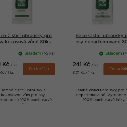
co Čisticí ubrousky pro
Beco Čisticí ubrousky 
sy kokosová vůně 80ks
psy neparfemované 8
Skladem
(>5 ks)
Skladem
(>
1 Kč
241 Kč
/ ks
/ ks
Do košíku
Do koší
ná
Měrná
Kč / 1 ks
3,01 Kč / 1 ks
:
cena:
Jemné čistící ubrousky s
Jemné čistící ubrousky pro p
kokosovou vůní pro psy.
neparfemované. Vyrobené
robené ze 100% bambusové
100% bambusové látky.
látky.