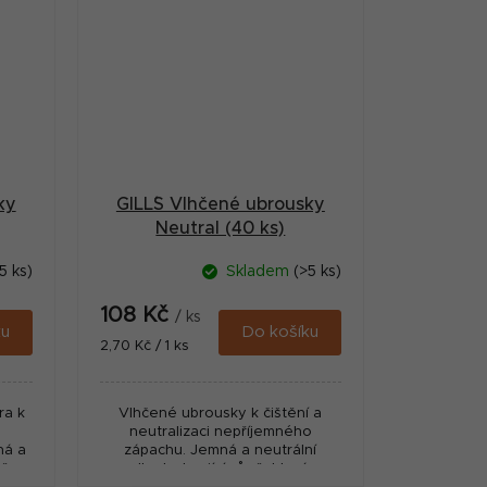
ky
GILL´S Vlhčené ubrousky
Neutral (40 ks)
5 ks)
Skladem
(>5 ks)
108 Kč
/ ks
ku
Do košíku
Měrná
2,70 Kč / 1 ks
cena:
ra k
Vlhčené ubrousky k čištění a
neutralizaci nepříjemného
ná a
zápachu. Jemná a neutrální
ě,
dlouhotrvající vůně, která