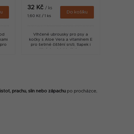
32 Kč
/ ks
ku
Do košíku
Měrná
1,60 Kč / 1 ks
cena:
 od
Vlhčené ubrousky pro psy a
žkami
kočky s Aloe Vera a vitamínem E
 pro
pro šetrné čištění srsti, tlapek i
 pro
citlivých míst. Ideální pro
bez
každodenní hygienu doma i na
cestách, vhodné i pro...
istot, prachu, slin nebo zápachu
po procházce,