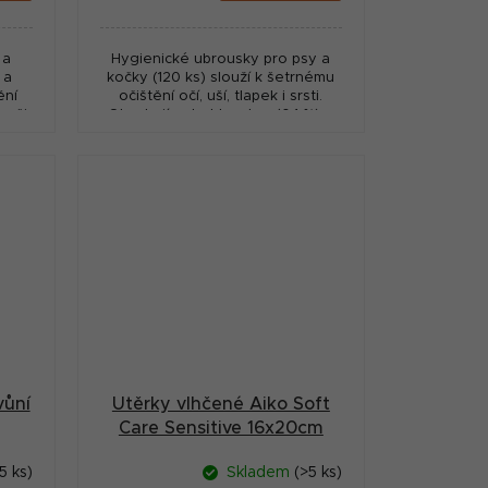
cena:
 a
Hygienické ubrousky pro psy a
 a
kočky (120 ks) slouží k šetrnému
ění
očištění očí, uší, tlapek i srsti.
 uši,
Obsahují extrakt z aloe (0,1 %) a
sti
jemné čisticí složky pro
každodenní použití.
vůní
Utěrky vlhčené Aiko Soft
Care Sensitive 16x20cm
20ks
5 ks)
Skladem
(>5 ks)