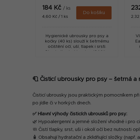
184 Kč
23
/ ks
Do košíku
Měrná
Měr
4,60 Kč / 1 ks
2,32
cena:
cena
Hygienické ubrousky pro psy a
V
kočky (40 ks) slouží k šetrnému
Ea
očištění očí, uší, tlapek i srsti.
Obsahují extrakt z aloe (0,1 %) a
pe
jemné čisticí složky pro
každodenní použití.
pok
🧻 Čisticí ubrousky pro psy – šetrná a
Čisticí ubrousky jsou praktickým pomocníkem při
po jídle či v horkých dnech.
✅ Hlavní výhody čisticích ubrousků pro psy:
🌿 Hypoalergenní a jemné složení vhodné i pro c
🧼 Čistí tlapky, srst, uši i okolí očí bez nutnosti o
🧴 Obsahují hydratační a zklidňující složky (např.