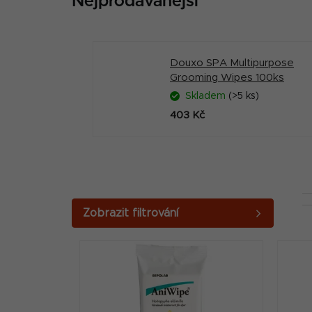
Nejprodávanější
Douxo SPA Multipurpose
Grooming Wipes 100ks
Skladem
(>5 ks)
403 Kč
P
o
V
s
ý
t
p
r