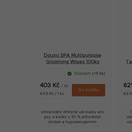
Douxo SPA Multipurpose
Grooming Wipes 100ks
Ta
Skladem
(>5 ks)
403 Kč
62
/ ks
Do košíku
Měrná
Měr
4,03 Kč / 1 ks
62,1
cena:
cena
Univerzální vlhčené ubrousky pro
psy a kočky s 97 % přírodních
va
složek a hypoalergenním
uš
složením. Vhodné pro celé tělo
n