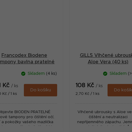
Francodex Biodene
GILL´S Vlhčené ubrous
mpony bavlna pratelné
Aloe Vera (40 ks)
10ks
Skladem
(4 ks)
Skladem
(>
1 Kč
108 Kč
/ ks
/ ks
Do košíku
Do koší
ná
Měrná
0 Kč / 1 ks
2,70 Kč / 1 ks
:
cena:
Objevte BIODEN PRATELNÉ
Vlhčené ubrousky s Aloe ve
tové tampony pro čištění očí,
čištění a neutralizaci
í a pokožky vašeho mazlíčka
nepříjemného zápachu. Jem
ebo pro aplikaci ošetření. V
neutrální dlouhotrvající vůn