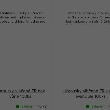
:
cena:
ezinfekční utěrky s účinkem
Vlhčené ubrousky pro psy
oti bakteriím, plísním i virům a
kočky s koloidním stříbrem
z obsahu chlóru. Vhodné pro
heřmánkem pro šetrné čišt
chlou hygienu domácnosti s
citlivých míst. Vhodné pro oči,
příjemnou vůní eukalyptu.
tlapky i pokožku bez nutno
Praktické balení 72 ks pro...
oplachování. Praktické...
rousky vlhčené ER bez
Ubrousky vlhčené ER s 
vůně 100ks
levandule 100ks
Skladem
(>5 ks)
Skladem
(>