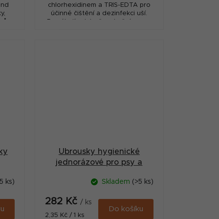
end
chlorhexidinem a TRIS-EDTA pro
y,
účinné čištění a dezinfekci uší.
sů a
Pomáhají odstraňovat ušní maz a
udržet zdravé prostředí ve
zvukovodu. Praktické...
ky
Ubrousky hygienické
jednorázové pro psy a
kočky 120ks
5 ks)
Skladem
(>5 ks)
282 Kč
/ ks
ku
Do košíku
Měrná
2,35 Kč / 1 ks