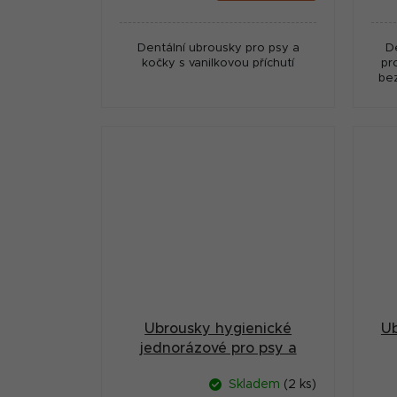
cena:
cena
Dentální ubrousky pro psy a
D
kočky s vanilkovou příchutí
pr
be
ry
Ubrousky hygienické
Ub
jednorázové pro psy a
kočky 40ks
Skladem
(2 ks)