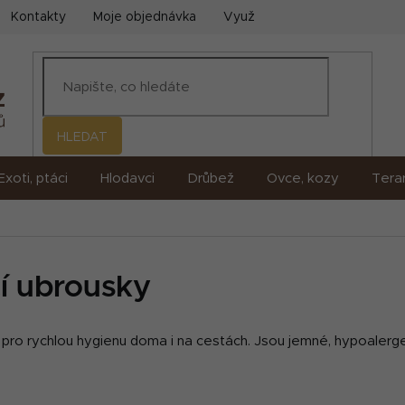
Kontakty
Moje objednávka
Využití umělé inteligence (AI)
HLEDAT
Exoti, ptáci
Hlodavci
Drůbež
Ovce, kozy
Terar
cí ubrousky
m pro rychlou hygienu doma i na cestách. Jsou jemné, hypoalerg