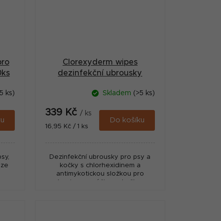
pro
Clorexyderm wipes
0ks
dezinfekční ubrousky
15x20cm 20ks
5 ks)
Skladem
(>5 ks)
339 Kč
/ ks
ku
Do košíku
Měrná
16,95 Kč / 1 ks
cena:
sy,
Dezinfekční ubrousky pro psy a
 ze
kočky s chlorhexidinem a
antimykotickou složkou pro
hygienu a péči o pokožku.
Vhodné pro kožní záhyby, tlapky i
citlivá místa bez nutnosti...