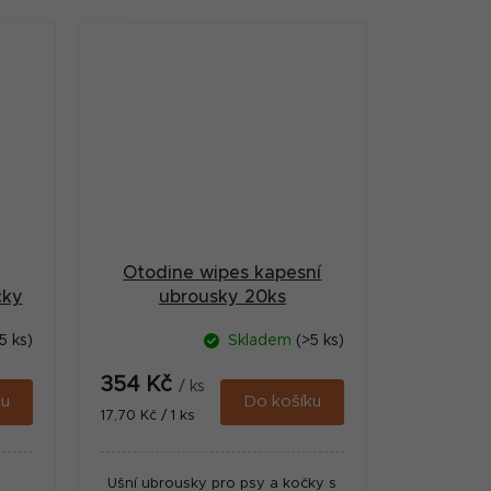
chu
respektuje citlivost čichu zvířat.
..
Reliéfní materiál pro...
Otodine wipes kapesní
čky
ubrousky 20ks
5 ks)
Skladem
(>5 ks)
354 Kč
/ ks
ku
Do košíku
Měrná
17,70 Kč / 1 ks
cena:
Ušní ubrousky pro psy a kočky s