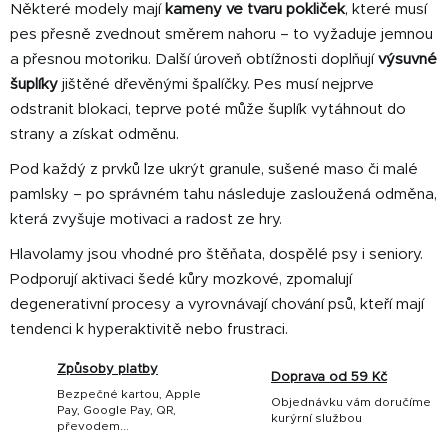
Některé modely mají
kameny ve tvaru pokliček
, které musí
pes přesně zvednout směrem nahoru – to vyžaduje jemnou
a přesnou motoriku. Další úroveň obtížnosti doplňují
výsuvné
šuplíky
jištěné dřevěnými špalíčky. Pes musí nejprve
odstranit blokaci, teprve poté může šuplík vytáhnout do
strany a získat odměnu.
Pod každý z prvků lze ukrýt granule, sušené maso či malé
pamlsky – po správném tahu následuje zasloužená odměna,
která zvyšuje motivaci a radost ze hry.
Hlavolamy jsou vhodné pro štěňata, dospělé psy i seniory.
Podporují aktivaci šedé kůry mozkové, zpomalují
degenerativní procesy a vyrovnávají chování psů, kteří mají
tendenci k hyperaktivitě nebo frustraci.
Způsoby platby
Doprava od 59 Kč
Bezpečné kartou, Apple
Objednávku vám doručíme
Pay, Google Pay, QR,
kurýrní službou
převodem...