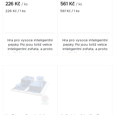
k
226 Kč
561 Kč
/ ks
/ ks
t
Měrná
Měrná
226 Kč / 1 ks
561 Kč / 1 ks
cena:
cena:
ů
Hra pro vysoce inteligentní
Hra pro vysoce inteligentní
pejsky. Psi jsou totiž velice
pejsky. Psi jsou totiž velice
inteligentní zvířata, a proto
inteligentní zvířata, a proto
touží být zaměstnáni nejen
touží být zaměstnáni nejen
fyzicky, ale i psychicky.
fyzicky, ale i psychicky.