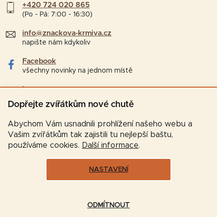
+420 724 020 865
(Po - Pá: 7:00 - 16:30)
info@znackova-krmiva.cz
napište nám kdykoliv
Facebook
všechny novinky na jednom místě
Instagram
tipy a zajímavosti pro chovatele
Dopřejte zvířátkům nové chutě
Abychom Vám usnadnili prohlížení našeho webu a
Vašim zvířátkům tak zajistili tu nejlepší baštu,
používáme cookies.
Další informace
.
NASTAVENÍ
Vytvořil Shoptet
ODMÍTNOUT