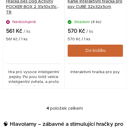
Hračka pes Dog Activity
Karlie Interaktivní hračka pro
POCKER BOX 2 31x10x31cm
psy CUBE 32x32x5cm
TR
Nedostupné
Skladem
(4 ks)
561 Kč
570 Kč
/ ks
/ ks
Měrná
Měrná
561 Kč / 1 ks
570 Kč / 1 ks
cena:
cena:
Do košíku
Hra pro vysoce inteligentní
Interaktivní hračka pro psy.
pejsky. Psi jsou totiž velice
inteligentní zvířata, a proto
touží být zaměstnáni nejen
fyzicky, ale i psychicky.
4
položek celkem
O
v
l
🧠 Hlavolamy – zábavné a stimulující hračky pro