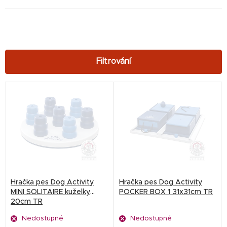
V
ý
p
i
s
p
r
Hračka pes Dog Activity
Hračka pes Dog Activity
o
MINI SOLITAIRE kuželky
POCKER BOX 1 31x31cm TR
20cm TR
d
Nedostupné
Nedostupné
u