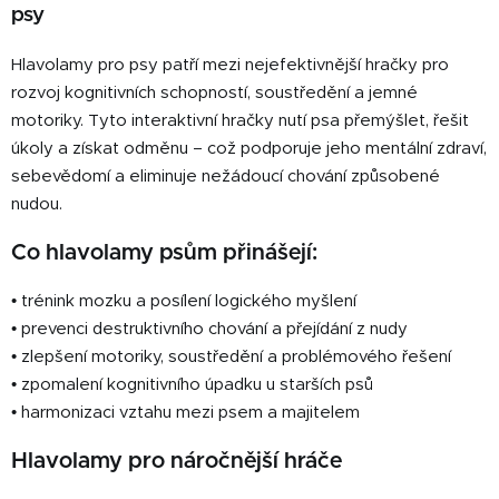
á
psy
d
a
Hlavolamy pro psy patří mezi nejefektivnější hračky pro
c
rozvoj kognitivních schopností, soustředění a jemné
í
motoriky. Tyto interaktivní hračky nutí psa přemýšlet, řešit
p
úkoly a získat odměnu – což podporuje jeho mentální zdraví,
r
v
sebevědomí a eliminuje nežádoucí chování způsobené
k
nudou.
y
v
Co hlavolamy psům přinášejí:
ý
p
• trénink mozku a posílení logického myšlení
i
• prevenci destruktivního chování a přejídání z nudy
s
• zlepšení motoriky, soustředění a problémového řešení
u
• zpomalení kognitivního úpadku u starších psů
• harmonizaci vztahu mezi psem a majitelem
Hlavolamy pro náročnější hráče