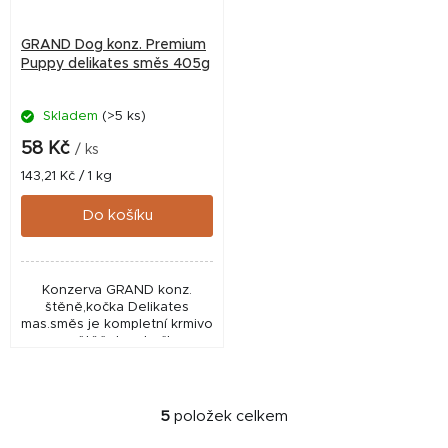
GRAND Dog konz. Premium
Puppy delikates směs 405g
Skladem
(>5 ks)
58 Kč
/ ks
Měrná
143,21 Kč / 1 kg
cena:
Do košíku
Konzerva GRAND konz.
štěně,kočka Delikates
mas.směs je kompletní krmivo
pro štěňata a kočky,
vytvořeno z čerstvého masa
(100%) bez chemických
přísad.
5
položek celkem
O