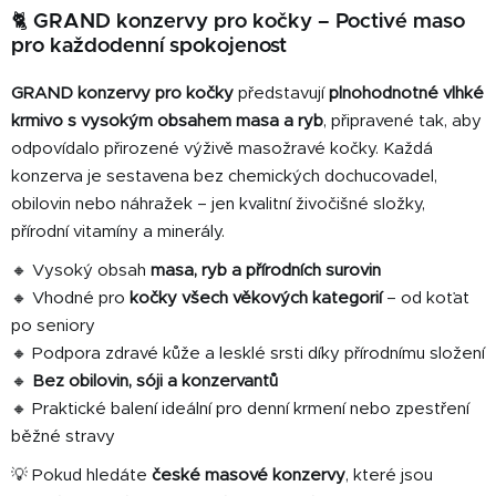
v
🐈 GRAND konzervy pro kočky – Poctivé maso
l
pro každodenní spokojenost
á
d
GRAND konzervy pro kočky
představují
plnohodnotné vlhké
a
c
krmivo s vysokým obsahem masa a ryb
, připravené tak, aby
í
odpovídalo přirozené výživě masožravé kočky. Každá
p
konzerva je sestavena bez chemických dochucovadel,
r
obilovin nebo náhražek – jen kvalitní živočišné složky,
v
přírodní vitamíny a minerály.
k
y
🔸 Vysoký obsah
masa, ryb a přírodních surovin
v
🔸 Vhodné pro
kočky všech věkových kategorií
– od koťat
ý
po seniory
p
🔸 Podpora zdravé kůže a lesklé srsti díky přírodnímu složení
i
🔸
Bez obilovin, sóji a konzervantů
s
🔸 Praktické balení ideální pro denní krmení nebo zpestření
u
běžné stravy
💡 Pokud hledáte
české masové konzervy
, které jsou