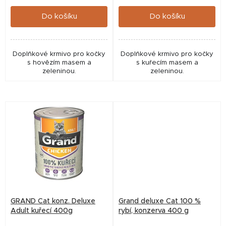
cena:
cena:
ů
Do košíku
Do košíku
Doplňkové krmivo pro kočky
Doplňkové krmivo pro kočky
s hovězím masem a
s kuřecím masem a
zeleninou.
zeleninou.
GRAND Cat konz. Deluxe
Grand deluxe Cat 100 %
Adult kuřecí 400g
rybí, konzerva 400 g