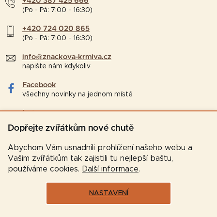
+420 387 425 666
(Po - Pá: 7:00 - 16:30)
+420 724 020 865
(Po - Pá: 7:00 - 16:30)
info@znackova-krmiva.cz
napište nám kdykoliv
Facebook
všechny novinky na jednom místě
Instagram
tipy a zajímavosti pro chovatele
Dopřejte zvířátkům nové chutě
Abychom Vám usnadnili prohlížení našeho webu a
Vašim zvířátkům tak zajistili tu nejlepší baštu,
používáme cookies.
Další informace
.
NASTAVENÍ