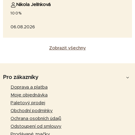
Nikola Jelínková
100%
06.08.2026
Zobrazit všechny
Z
á
Pro zákazníky
p
Doprava a platba
a
Moje objednávka
t
Paletový prodej
í
Obchodní podmínky
Ochrana osobních údajů
Odstoupení od smlouvy
Prodávané značky