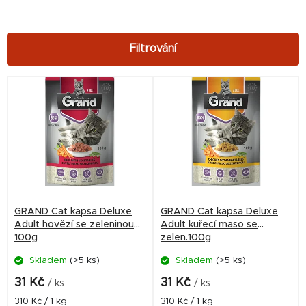
V
ý
p
i
s
p
r
GRAND Cat kapsa Deluxe
GRAND Cat kapsa Deluxe
o
Adult hovězí se zeleninou
Adult kuřecí maso se
100g
zelen.100g
d
Skladem
(>5 ks)
Skladem
(>5 ks)
u
k
31 Kč
31 Kč
/ ks
/ ks
t
Měrná
Měrná
310 Kč / 1 kg
310 Kč / 1 kg