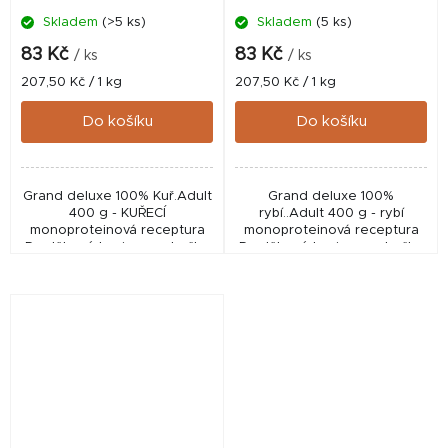
Skladem
(>5 ks)
Skladem
(5 ks)
83 Kč
83 Kč
/ ks
/ ks
Měrná
Měrná
207,50 Kč / 1 kg
207,50 Kč / 1 kg
cena:
cena:
Do košíku
Do košíku
Grand deluxe 100% Kuř.Adult
Grand deluxe 100%
400 g - KUŘECÍ
rybí..Adult 400 g - rybí
monoproteinová receptura
monoproteinová receptura
Doplňkové krmivo pro kočky
Doplňkové krmivo pro kočky
s vysokým podílem vitamínů
s vysokým podílem vitamínů
a aminokyselin v přírodní
a aminokyselin v přírodní
formě
formě