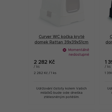
r
i
a
s
n
p
n
r
í
Curver WC kočka kryté
C
o
p
domek Rattan 39x39x51cm
do
d
mocha
a
Momentálně
u
nedostupné
n
2 282 Kč
1 
k
e
/ ks
/ ks
t
Měrná
Měr
2 282 Kč / 1 ks
1 39
l
cena:
cena
ů
Udržování čistoty kolem Vašich
Ud
miláčků bude ode dneška
ztělesněným potěším.