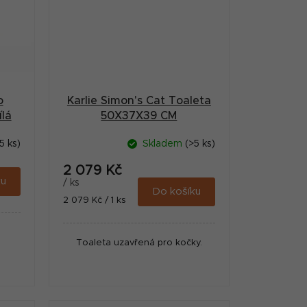
o
Karlie Simon's Cat Toaleta
lá
50X37X39 CM
5 ks)
Skladem
(>5 ks)
2 079 Kč
ku
/ ks
Do košíku
Měrná
2 079 Kč / 1 ks
cena:
Toaleta uzavřená pro kočky.