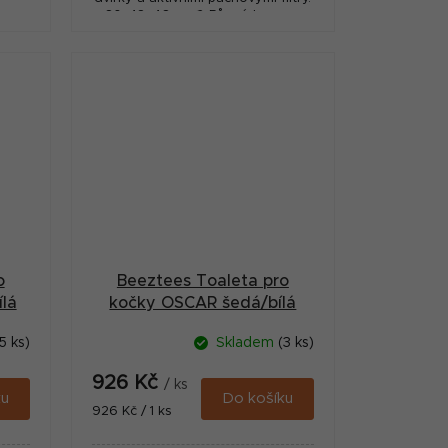
60x48x46cm 🎨 Různé barvy –
výběr prosíme do poznámky.
Dostupnost barev není...
o
Beeztees Toaleta pro
lá
kočky OSCAR šedá/bílá
50X37X39cm
5 ks)
Skladem
(3 ks)
926 Kč
/ ks
ku
Do košíku
Měrná
926 Kč / 1 ks
cena: