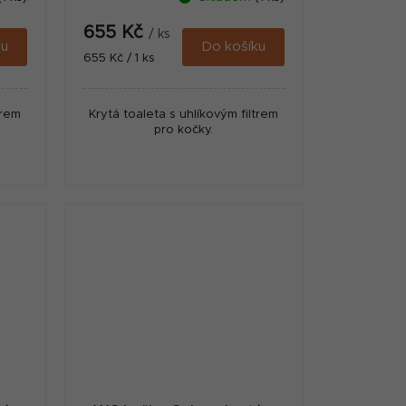
655 Kč
/ ks
ku
Do košíku
Měrná
655 Kč / 1 ks
cena:
trem
Krytá toaleta s uhlíkovým filtrem
pro kočky.