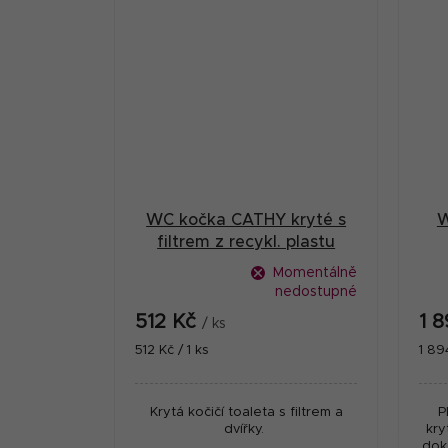
WC kočka CATHY kryté s
W
filtrem z recykl. plastu
Zolux
Momentálně
nedostupné
512 Kč
1 
/ ks
Měrná
Měr
512 Kč / 1 ks
1 89
cena:
cena
Krytá kočičí toaleta s filtrem a
P
dvířky.
kry
dok