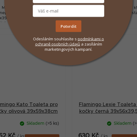
Mírní pachy a zabraňuje
Krytá toaleta pro kočky, ve k
nepořádku kolem toalety.
bude mít Vaše kočička dost
x39,5x38 cm 🎨 Různé barvy –
místa pro hrabání.
ýběr prosíme do poznámky.
Potvrdit
Dostupnost barev není
antována, ale můžete si uvést
Odesláním souhlasíte s
podmínkami
o
preferovanou...
ochraně osobních údajů
a zasíláním
marketingových kampaní.
amingo Kato Toaleta pro
Flamingo Lexie Toaleta
čky olivová 39x59x38cm
kočky černá 39x56x39,
Skladem
(>5 ks)
Skladem
(>
552 Kč
630 Kč
/ ks
/ ks