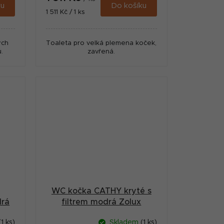
ku
Do košíku
Měrná
1 511 Kč / 1 ks
cena:
ých
Toaleta pro velká plemena koček,
.
zavřená.
WC kočka CATHY kryté s
rá
filtrem modrá Zolux
(1 ks)
Skladem
(1 ks)