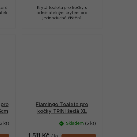
teré
Krytá toaleta pro kočky s
atek
odnímatelným krytem pro
jednoduché čištění.
 pro
Flamingo Toaleta pro
5cm
kočky TRINI šedá XL
5 ks)
Skladem
(5 ks)
1 511 Kč
/ ks