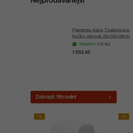
Nejprodávanější
Flamingo Kato Toaleta pro
kočky olivová 39x59x38cm
Skladem
(>5 ks)
1 552 Kč
P
o
V
s
Tip
Tip
ý
t
p