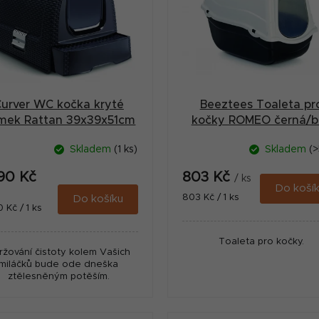
urver WC kočka kryté
Beeztees Toaleta pr
mek Rattan 39x39x51cm
kočky ROMEO černá/bí
antracit
57x39x41cm
Skladem
(1 ks)
Skladem
(>
390 Kč
803 Kč
/ ks
Do koší
Měrná
803 Kč / 1 ks
Do košíku
ná
0 Kč / 1 ks
cena:
:
Toaleta pro kočky.
ržování čistoty kolem Vašich
miláčků bude ode dneška
ztělesněným potěším.