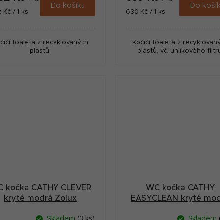
Do košíku
Do koší
ná
Měrná
 Kč / 1 ks
630 Kč / 1 ks
:
cena:
čičí toaleta z recyklovaných
Kočičí toaleta z recyklovan
plastů.
plastů, vč. uhlíkového filtru
 kočka CATHY CLEVER
WC kočka CATHY
kryté modrá Zolux
EASYCLEAN kryté mod
Zolux
Skladem
(3 ks)
Skladem