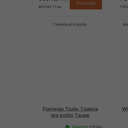
Do košíku
Měrná
Měr
803 Kč / 1 ks
1 552
cena:
cena
Toaleta pro kočky.
Ko
Flamingo Trudy Toaleta
WC
pro kočky Taupe
38,5x51x44,5cm
Skladem
(>5 ks)