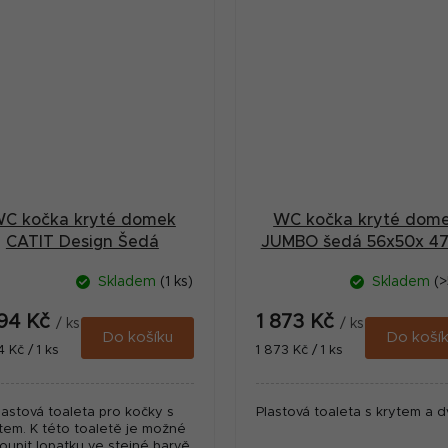
C kočka kryté domek
WC kočka kryté dom
CATIT Design Šedá
JUMBO šedá 56x50x 4
56x38x48cm
1ks
Skladem
(1 ks)
Skladem
(>
894 Kč
1 873 Kč
/ ks
/ ks
Do košíku
Do koší
ná
Měrná
4 Kč / 1 ks
1 873 Kč / 1 ks
:
cena:
lastová toaleta pro kočky s
Plastová toaleta s krytem a dv
tem. K této toaletě je možné
oupit lopatku ve stejné barvě