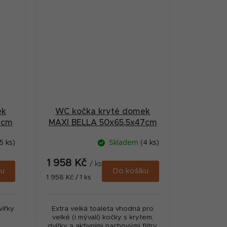
ek
WC kočka kryté domek
7cm
MAXI BELLA 50x65,5x47cm
FP
5 ks)
Skladem
(4 ks)
1 958 Kč
/ ks
ku
Do košíku
Měrná
1 958 Kč / 1 ks
cena:
ířky.
Extra velká toaleta vhodná pro
velké (i mývalí) kočky s krytem,
dvířky a aktivními pachovými filtry.