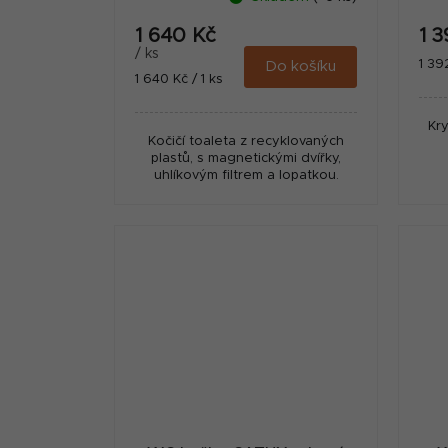
1 640 Kč
1 
/ ks
Měr
1 39
Do košíku
Měrná
1 640 Kč / 1 ks
cena
cena:
Kr
Kočičí toaleta z recyklovaných
plastů, s magnetickými dvířky,
uhlíkovým filtrem a lopatkou.