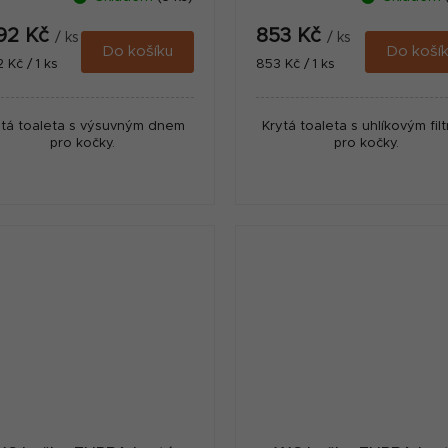
392 Kč
853 Kč
/ ks
/ ks
Do košíku
Do koší
ná
Měrná
2 Kč / 1 ks
853 Kč / 1 ks
:
cena:
ytá toaleta s výsuvným dnem
Krytá toaleta s uhlíkovým fil
pro kočky.
pro kočky.