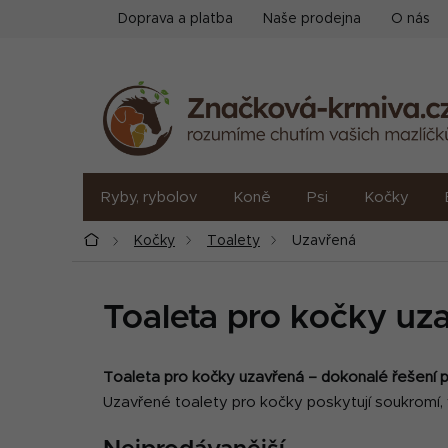
Přejít
Doprava a platba
Naše prodejna
O nás
na
obsah
Ryby, rybolov
Koně
Psi
Kočky
Domů
Kočky
Toalety
Uzavřená
Toaleta pro kočky uz
Toaleta pro kočky uzavřená – dokonalé řešení pr
Uzavřené toalety pro kočky poskytují soukromí, v