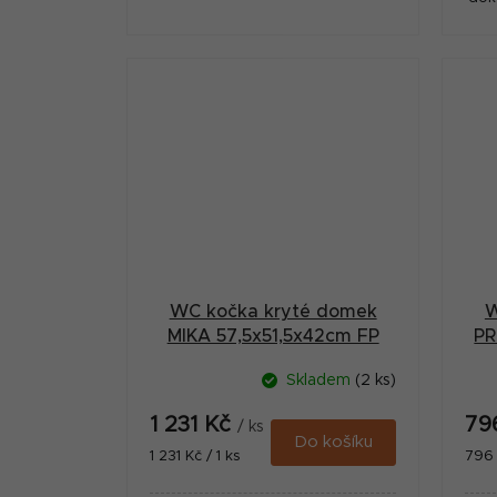
WC kočka kryté domek
W
MIKA 57,5x51,5x42cm FP
PR
Skladem
(2 ks)
1 231 Kč
79
/ ks
Do košíku
Měrná
Měr
1 231 Kč / 1 ks
796 
cena:
cena