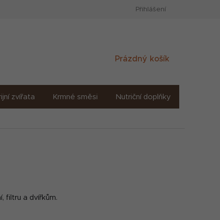
Přihlášení
Nákupní
Prázdný košík
košík
ijní zvířata
Krmné směsi
Nutriční doplňky
Sůl solné
filtru a dvířkům.