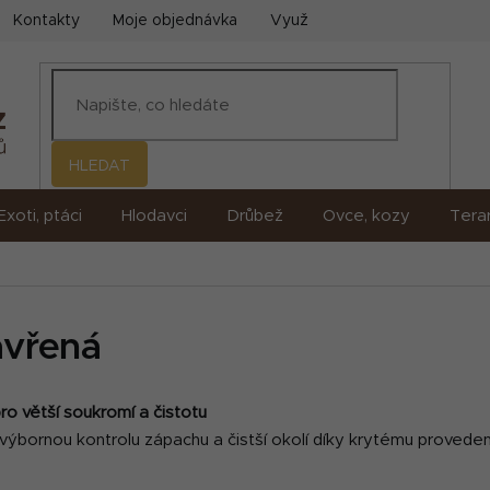
Kontakty
Moje objednávka
Využití umělé inteligence (AI)
HLEDAT
Exoti, ptáci
Hlodavci
Drůbež
Ovce, kozy
Terar
avřená
o větší soukromí a čistotu
ýbornou kontrolu zápachu a čistší okolí díky krytému provedení, 