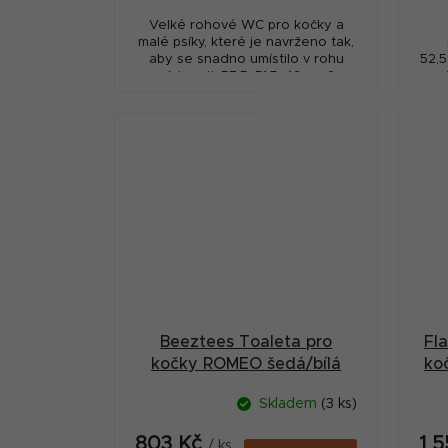
Velké rohové WC pro kočky a
malé psíky, které je navrženo tak,
aby se snadno umístilo v rohu
52,5
místnosti. 57,5x51,5x42cm 🎨
v
Různé barvy – výběr prosíme do
poznámky. Dostupnost...
gar
Beeztees Toaleta pro
Fl
kočky ROMEO šedá/bílá
ko
57x39x41cm
Skladem
(3 ks)
803 Kč
1 
/ ks