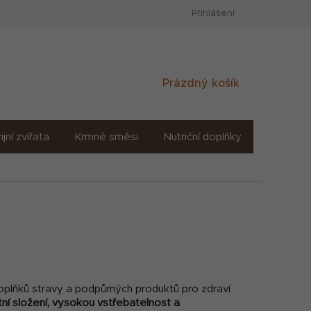
Přihlášení
Nákupní
Prázdný košík
košík
ijní zvířata
Krmné směsi
Nutriční doplňky
Sůl solné
doplňků stravy a podpůrných produktů pro zdraví
itní složení, vysokou vstřebatelnost a