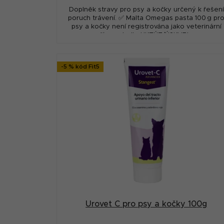
Doplněk stravy pro psy a kočky určený k řešení
poruch trávení. ✅ Malta Omegas pasta 100 g pr
psy a kočky není registrována jako veterinární
přípravek dle UKZÚZ/ÚSKVBL....
-5 % kód Fit5
Urovet C pro psy a kočky 100g