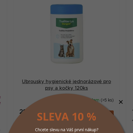
Ubrousky hygienické jednorázové pro
psy a kočky 120ks
ě
Skladem
(>5 ks)
é
282 Kč
SLEVA 10 %
/ ks
Do košíku
Měrná
2,35 Kč / 1 ks
cena:
Chcete slevu na Váš první nákup?