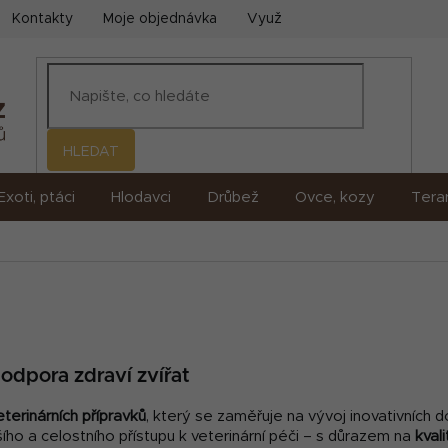
Kontakty
Moje objednávka
Využití umělé inteligence (AI)
HLEDAT
Exoti, ptáci
Hlodavci
Drůbež
Ovce, kozy
Terar
odpora zdraví zvířat
terinárních přípravků
, který se zaměřuje na vývoj inovativních 
jšího a celostního přístupu k veterinární péči – s důrazem na
kval