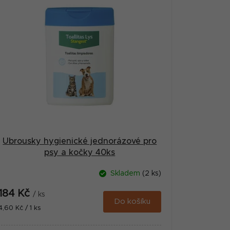
Ubrousky hygienické jednorázové pro
psy a kočky 40ks
Skladem
(2 ks)
184 Kč
/ ks
Do košíku
Měrná
4,60 Kč / 1 ks
cena: