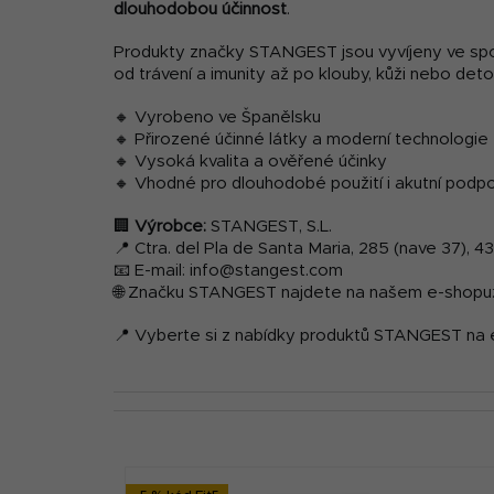
dlouhodobou účinnost
.
Produkty značky STANGEST jsou vyvíjeny ve spolup
od trávení a imunity až po klouby, kůži nebo deto
🔸 Vyrobeno ve Španělsku
🔸 Přirozené účinné látky a moderní technologie
🔸 Vysoká kvalita a ověřené účinky
🔸 Vhodné pro dlouhodobé použití i akutní podp
🏢
Výrobce:
STANGEST, S.L.
📍 Ctra. del Pla de Santa Maria, 285 (nave 37), 
📧 E-mail: info@stangest.com
🌐 Značku STANGEST najdete na našem e-shopu
📍 Vyberte si z nabídky produktů STANGEST na
V