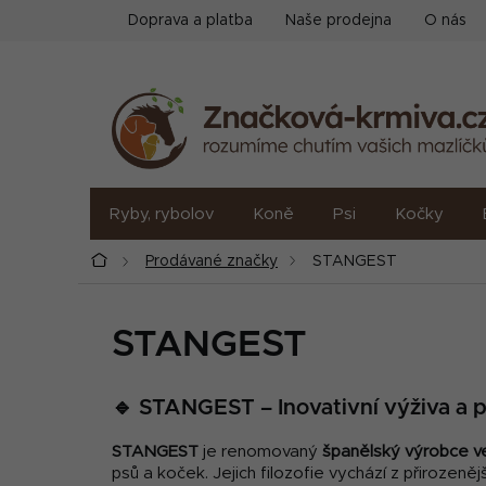
Přejít
Doprava a platba
Naše prodejna
O nás
na
obsah
Ryby, rybolov
Koně
Psi
Kočky
Domů
Prodávané značky
STANGEST
STANGEST
🔹 STANGEST – Inovativní výživa a p
STANGEST
je renomovaný
španělský výrobce ve
psů a koček. Jejich filozofie vychází z přirozeně