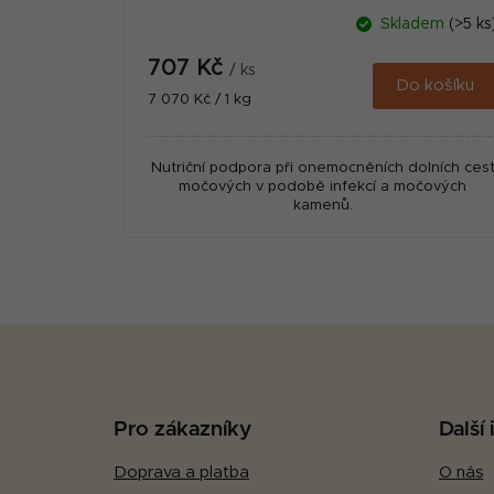
Skladem
(>5 ks
707 Kč
/ ks
Do košíku
Měrná
7 070 Kč / 1 kg
cena:
Nutriční podpora při onemocněních dolních ces
močových v podobě infekcí a močových
kamenů.
Z
á
p
Pro zákazníky
Další
a
Doprava a platba
O nás
t