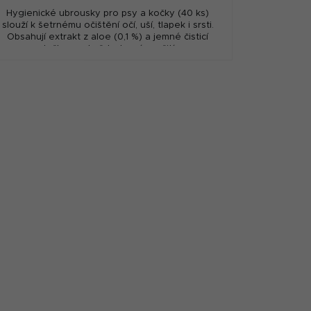
Hygienické ubrousky pro psy a kočky (40 ks)
slouží k šetrnému očištění očí, uší, tlapek i srsti.
Obsahují extrakt z aloe (0,1 %) a jemné čisticí
složky pro každodenní použití.