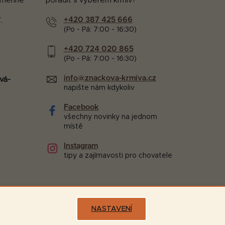
kamenné
poradit s výběrem krmiv?
+420 387 425 666
.
(Po - Pá: 7:00 - 16:30)
+420 724 020 865
(Po - Pá: 7:00 - 16:30)
info@znackova-krmiva.cz
vá-
napište nám kdykoliv
Facebook
všechny novinky na jednom
místě
Instagram
tipy a zajímavosti pro chovatele
NASTAVENÍ