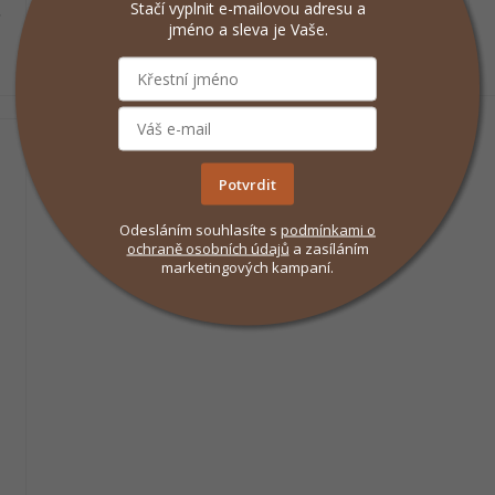
Stačí vyplnit e-mailovou adresu a
Hygienické ubrousky pro psy a kočky (120 ks)
jméno a sleva je Vaše.
o
slouží k šetrnému očištění očí, uší, tlapek i srsti.
Obsahují extrakt z aloe (0,1 %) a jemné čisticí
složky pro každodenní použití.
Potvrdit
Odesláním souhlasíte s
podmínkami
o
ochraně osobních údajů
a zasíláním
marketingových kampaní.