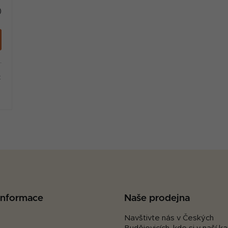
)
t
O
v
l
á
d
a
c
 informace
Naše prodejna
í
p
Navštivte nás v Českých