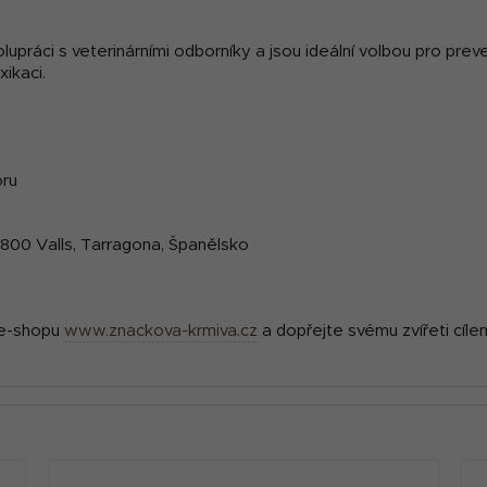
ráci s veterinárními odborníky a jsou ideální volbou pro preve
xikaci.
oru
43800 Valls, Tarragona, Španělsko
:
 e-shopu
www.znackova-krmiva.cz
a dopřejte svému zvířeti cíle