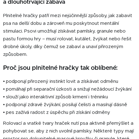
c
a dlouhotrvající zábava
n
í
í
p
Plnitelné hračky patří mezi nejúčinnější způsoby, jak zabavit
r
psa na delší dobu a zároveň mu poskytnout mentální
v
stimulaci. Psovi umožňují získávat pamlsky, granule nebo
k
pastu formou hry – musí rolovat, kutálet, žvýkat nebo řešit
y
drobné úkoly, díky čemuž se zabaví a unaví přirozeným
v
způsobem.
ý
p
Proč jsou plnitelné hračky tak oblíbené:
i
s
• podporují přirozený instinkt lovit a získávat odměnu
u
• pomáhají při separační úzkosti a snižují nežádoucí žvýkání
• slouží jako interaktivní způsob krmení i tréninku
• podporují zdravé žvýkání, posilují čelisti a masírují dásně
• pes zažívá radost z úspěchu při získání odměny
Rolovací a vratké tvary hraček nutí psa aktivně přemýšlet a
pohybovat se, aby z nich uvolnil pamlsky. Některé typy mají
prostor pro dokupitelné masové kroužky či granule, které