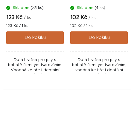
Skladem
(>5 ks)
Skladem
(4 ks)
123 Kč
102 Kč
/ ks
/ ks
Měrná
Měrná
123 Kč / 1 ks
102 Kč / 1 ks
cena:
cena:
Do košíku
Do košíku
Dutá hračka pro psy s
Dutá hračka pro psy s
bohatě členitým tvarováním.
bohatě členitým tvarováním,
Vhodná ke hře i dentální
vhodná ke hře i dentální
hygieně.
hygieně.