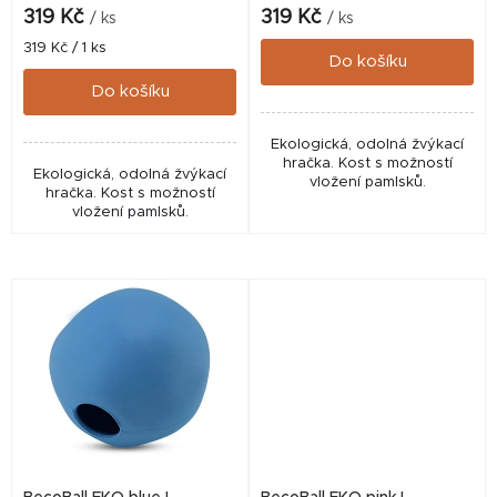
k
319 Kč
319 Kč
/ ks
/ ks
t
Měrná
319 Kč / 1 ks
Do košíku
cena:
ů
Do košíku
Ekologická, odolná žvýkací
hračka. Kost s možností
Ekologická, odolná žvýkací
vložení pamlsků.
hračka. Kost s možností
vložení pamlsků.