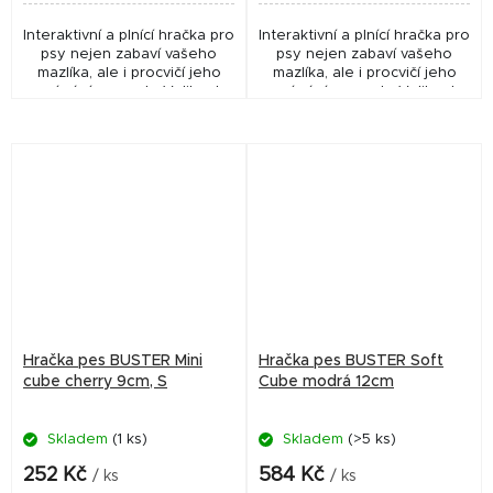
Interaktivní a plnící hračka pro
Interaktivní a plnící hračka pro
psy nejen zabaví vašeho
psy nejen zabaví vašeho
mazlíka, ale i procvičí jeho
mazlíka, ale i procvičí jeho
vnímání a smysly. Velikost
vnímání a smysly. Velikost
kostky: 12 x12 x12cm, Vhodné
kostky: 9 x 9 x 9cm, Vhodné
pro psy s hmotností nad
pro psy s hmotností méně
10kg....
než 10kg....
Hračka pes BUSTER Mini
Hračka pes BUSTER Soft
cube cherry 9cm, S
Cube modrá 12cm
Skladem
(1 ks)
Skladem
(>5 ks)
252 Kč
584 Kč
/ ks
/ ks