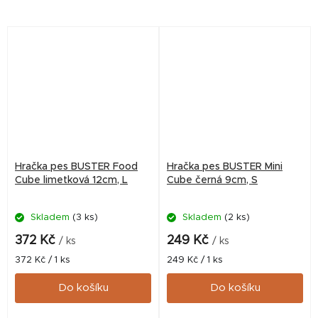
kostky: 12 x12 x12cm, Vhodné
kostky: 12 x12 x12cm, Vhodné
pro psy s hmotností nad
pro psy s hmotností nad
10kg....
10kg....
Hračka pes BUSTER Food
Hračka pes BUSTER Mini
Cube limetková 12cm, L
Cube černá 9cm, S
Skladem
(3 ks)
Skladem
(2 ks)
372 Kč
249 Kč
/ ks
/ ks
Měrná
Měrná
372 Kč / 1 ks
249 Kč / 1 ks
cena:
cena:
Do košíku
Do košíku