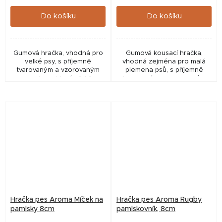
cena:
cena:
Do košíku
Do košíku
Gumová hračka, vhodná pro
Gumová kousací hračka,
velké psy, s příjemně
vhodná zejména pro malá
tvarovaným a vzorovaným
plemena psů, s příjemně
povrchem, který při hře
tvarovaným a vzorovaným
neklouže. Vhodná k tréninku
povrchem. Disponuje
aportu i přetahování.
otvorem na pamlsky.
Hračka pes Aroma Míček na
Hračka pes Aroma Rugby
pamlsky 8cm
pamlskovník, 8cm