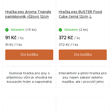
Hračka pes Aroma Triangle
Hračka pes BUSTER Food
pamlskovník, růžový 12cm
Cube černá 12cm, L
Skladem
(>5 ks)
Skladem
(2 ks)
91 Kč
372 Kč
/ ks
/ ks
Měrná
Měrná
91 Kč / 1 ks
372 Kč / 1 ks
cena:
cena:
Do košíku
Do košíku
Gumová hračka pro psy s
Interaktivní a plnící hračka pro
příjemnou vůní je vhodná ke
psy nejen zabaví vašeho
kousacím hrám a napomáhá
mazlíka, ale i procvičí jeho
dentální hygieně.
vnímání a smysly. Velikost
kostky: 12 x12 x12cm, Vhodné
pro psy s hmotností nad
10kg....