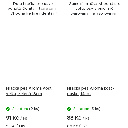
Dutá hračka pro psy s
Gumová hračka, vhodná pro
bohatě členitým tvarováním.
velké psy, s příjemně
Vhodná ke hře i dentální
tvarovaným a vzorovaným
hygieně.
povrchem, který při hře
neklouže.
Hračka pes Aroma Kost
Hračka pes Aroma kost-
velká, zelená 18cm
ouško, 14cm
Skladem
(2 ks)
Skladem
(5 ks)
91 Kč
88 Kč
/ ks
/ ks
Měrná
Měrná
91 Kč / 1 ks
88 Kč / 1 ks