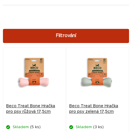
V
ý
p
i
s
p
r
Beco Treat Bone Hračka
Beco Treat Bone Hračka
o
pro psy růžová 17,5cm
pro psy zelená 17,5cm
d
Skladem
(5 ks)
Skladem
(3 ks)
u