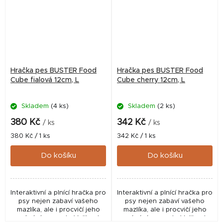
Hračka pes BUSTER Food
Hračka pes BUSTER Food
Cube fialová 12cm, L
Cube cherry 12cm, L
Skladem
(4 ks)
Skladem
(2 ks)
380 Kč
342 Kč
/ ks
/ ks
Měrná
Měrná
380 Kč / 1 ks
342 Kč / 1 ks
cena:
cena:
Do košíku
Do košíku
Interaktivní a plnící hračka pro
Interaktivní a plnící hračka pro
psy nejen zabaví vašeho
psy nejen zabaví vašeho
mazlíka, ale i procvičí jeho
mazlíka, ale i procvičí jeho
vnímání a smysly. Velikost
vnímání a smysly. Velikost