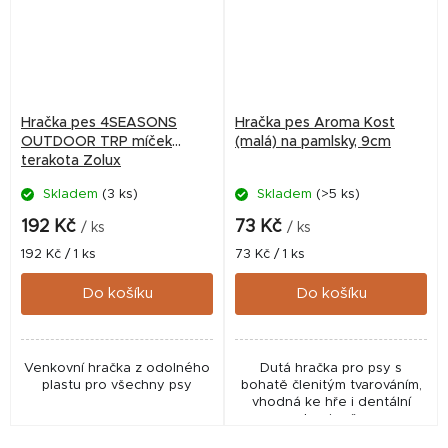
Hračka pes 4SEASONS
Hračka pes Aroma Kost
OUTDOOR TRP míček
(malá) na pamlsky, 9cm
terakota Zolux
Skladem
(3 ks)
Skladem
(>5 ks)
192 Kč
73 Kč
/ ks
/ ks
Měrná
Měrná
192 Kč / 1 ks
73 Kč / 1 ks
cena:
cena:
Do košíku
Do košíku
Venkovní hračka z odolného
Dutá hračka pro psy s
plastu pro všechny psy
bohatě členitým tvarováním,
vhodná ke hře i dentální
hygieně