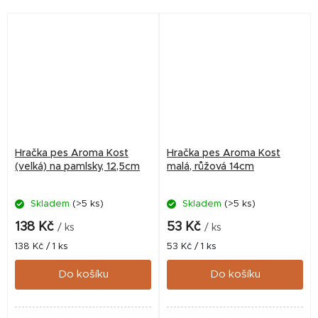
Hračka pes Aroma Kost
Hračka pes Aroma Kost
(velká) na pamlsky, 12,5cm
malá, růžová 14cm
Skladem
(>5 ks)
Skladem
(>5 ks)
138 Kč
53 Kč
/ ks
/ ks
Měrná
Měrná
138 Kč / 1 ks
53 Kč / 1 ks
cena:
cena:
Do košíku
Do košíku