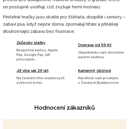
se postupně uvolňují, což zvyšuje herní motivaci.
Plnitelné hračky jsou skvélé pro štěňata, dospělé i seniory –
zabaví psa, když nejste doma, zpomalují hltání a přinášejí
dlouhotrvající zábavu bez frustrace.
Způsoby platby
Doprava od 59 Kč
Bezpečné kartou, Apple
Objednávku vám doručíme
Pay, Google Pay, QR,
kurýrní službou
převodem...
Již více jak 29 let
Kamenný obchod
Na českém trhu značkových
Navštivte naši prodejnu
zvířecích krmiv
v Českých Budějovicích
Hodnocení zákazníků