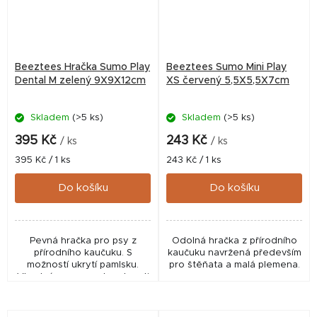
Beeztees Hračka Sumo Play
Beeztees Sumo Mini Play
Dental M zelený 9X9X12cm
XS červený 5,5X5,5X7cm
Skladem
(>5 ks)
Skladem
(>5 ks)
395 Kč
243 Kč
/ ks
/ ks
Měrná
Měrná
395 Kč / 1 ks
243 Kč / 1 ks
cena:
cena:
Do košíku
Do košíku
Pevná hračka pro psy z
Odolná hračka z přírodního
přírodního kaučuku. S
kaučuku navržená především
možností ukrytí pamlsku.
pro štěňata a malá plemena.
Vhodná pro psy o hmotnosti
cca 15-30 kg.