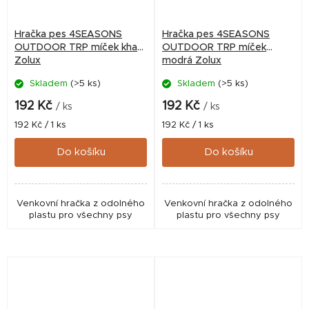
Hračka pes 4SEASONS
Hračka pes 4SEASONS
OUTDOOR TRP míček khaki
OUTDOOR TRP míček
Zolux
modrá Zolux
Skladem
(>5 ks)
Skladem
(>5 ks)
192 Kč
192 Kč
/ ks
/ ks
Měrná
Měrná
192 Kč / 1 ks
192 Kč / 1 ks
cena:
cena:
Do košíku
Do košíku
Venkovní hračka z odolného
Venkovní hračka z odolného
plastu pro všechny psy
plastu pro všechny psy