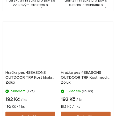
interaktivní hračka pro psy se
dentální hračka pro psy s
zvukovým efektem a
čisticími štětinkami a
dávkovačem pamlsků, která
možností vložení pamlsků,
podporuje zábavu, aktivitu a
která podporuje zdravé zuby,
mentální stimulaci.
zábavu a dlouhé žvýkání.
Hračka pes 4SEASONS
Hračka pes 4SEASONS
OUTDOOR TRP Kost khaki
OUTDOOR TRP Kost modrá
Zolux
Zolux
Skladem
(1 ks)
Skladem
(>5 ks)
192 Kč
192 Kč
/ ks
/ ks
Měrná
Měrná
192 Kč / 1 ks
192 Kč / 1 ks
cena:
cena: