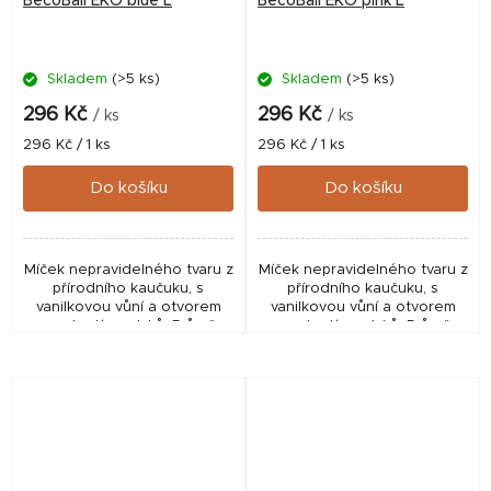
BecoBall EKO blue L
BecoBall EKO pink L
Skladem
(>5 ks)
Skladem
(>5 ks)
296 Kč
296 Kč
/ ks
/ ks
Měrná
Měrná
296 Kč / 1 ks
296 Kč / 1 ks
cena:
cena:
Do košíku
Do košíku
Míček nepravidelného tvaru z
Míček nepravidelného tvaru z
přírodního kaučuku, s
přírodního kaučuku, s
vanilkovou vůní a otvorem
vanilkovou vůní a otvorem
pro ukrytí pamlsků. Průměr
pro ukrytí pamlsků. Průměr
míčku 7,5 cm.
míčku 7,5 cm.