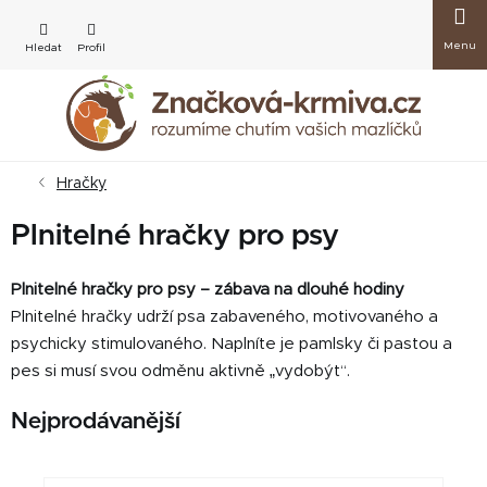
Přejít
Nákup
na
obsah
košík
Hračky
Plnitelné hračky pro psy
Plnitelné hračky pro psy – zábava na dlouhé hodiny
Plnitelné hračky udrží psa zabaveného, motivovaného a
psychicky stimulovaného. Naplníte je pamlsky či pastou a
pes si musí svou odměnu aktivně „vydobýt“.
Nejprodávanější