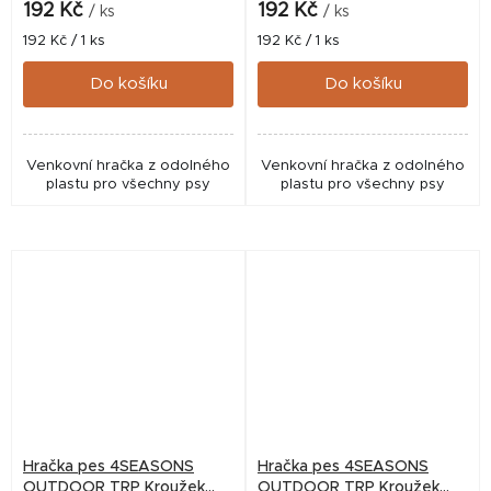
192 Kč
192 Kč
/ ks
/ ks
Měrná
Měrná
192 Kč / 1 ks
192 Kč / 1 ks
cena:
cena:
Do košíku
Do košíku
Venkovní hračka z odolného
Venkovní hračka z odolného
plastu pro všechny psy
plastu pro všechny psy
Hračka pes 4SEASONS
Hračka pes 4SEASONS
OUTDOOR TRP Kroužek
OUTDOOR TRP Kroužek