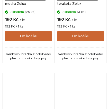
modrá Zolux
terakota Zolux
Skladem
(>5 ks)
Skladem
(3 ks)
192 Kč
192 Kč
/ ks
/ ks
Měrná
Měrná
192 Kč / 1 ks
192 Kč / 1 ks
cena:
cena:
Do košíku
Do košíku
Venkovní hračka z odolného
Venkovní hračka z odolného
plastu pro všechny psy
plastu pro všechny psy