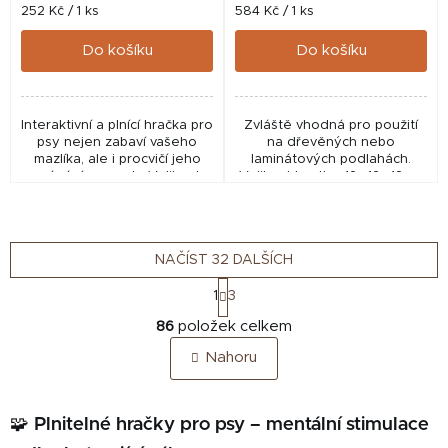
Měrná
Měrná
252 Kč / 1 ks
584 Kč / 1 ks
cena:
cena:
Do košíku
Do košíku
Interaktivní a plnící hračka pro
Zvláště vhodná pro použití
psy nejen zabaví vašeho
na dřevěných nebo
mazlíka, ale i procvičí jeho
laminátových podlahách.
vnímání a smysly. Velikost
Velikost kostky: 12 x12 x12cm,
kostky: 9 x 9 x 9cm, Vhodné
Vhodné pro psy s hmotností
pro psy s hmotností méně
nad 10kg.
než 10kg....
NAČÍST 32 DALŠÍCH
S
1
3
t
O
r
86
položek celkem
v
á
Nahoru
n
l
k
á
o
d
v
🧩 Plnitelné hračky pro psy – mentální stimulace
a
á