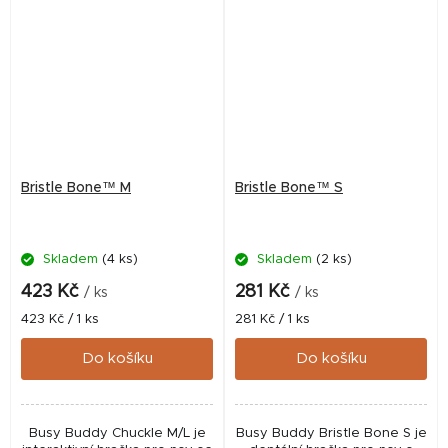
Bristle Bone™ M
Bristle Bone™ S
Skladem
(4 ks)
Skladem
(2 ks)
423 Kč
281 Kč
/ ks
/ ks
Měrná
Měrná
423 Kč / 1 ks
281 Kč / 1 ks
cena:
cena:
Do košíku
Do košíku
Busy Buddy Chuckle M/L je
Busy Buddy Bristle Bone S je