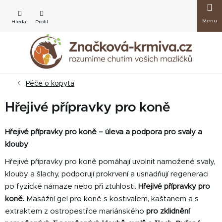
Přejít
Nákup
na
obsah
košík
Péče o kopyta
Hřejivé přípravky pro koně
Hřejivé přípravky pro koně – úleva a podpora pro svaly a
klouby
Hřejivé přípravky pro koně pomáhají uvolnit namožené svaly,
klouby a šlachy, podporují prokrvení a usnadňují regeneraci
po fyzické námaze nebo při ztuhlosti.
Hřejivé přípravky pro
koně.
Masážní gel pro koně s kostivalem, kaštanem a s
extraktem z ostropestřce mariánského
pro zklidnění