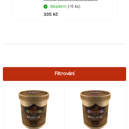
Skladem
(>5 ks)
335 Kč
V
ý
p
i
s