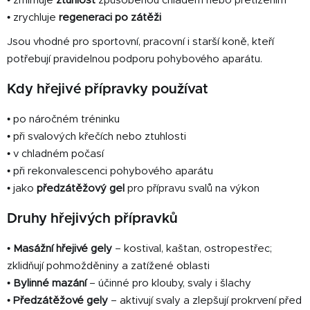
• zmírňuje
ztuhlost
způsobenou chladem nebo přetížením
v
ý
• zrychluje
regeneraci po zátěži
p
Jsou vhodné pro sportovní, pracovní i starší koně, kteří
i
potřebují pravidelnou podporu pohybového aparátu.
s
u
Kdy hřejivé přípravky používat
• po náročném tréninku
• při svalových křečích nebo ztuhlosti
• v chladném počasí
• při rekonvalescenci pohybového aparátu
• jako
předzátěžový gel
pro přípravu svalů na výkon
Druhy hřejivých přípravků
•
Masážní hřejivé gely
– kostival, kaštan, ostropestřec;
zklidňují pohmožděniny a zatížené oblasti
•
Bylinné mazání
– účinné pro klouby, svaly i šlachy
•
Předzátěžové gely
– aktivují svaly a zlepšují prokrvení před