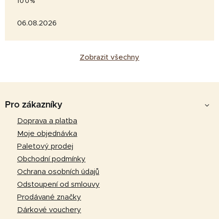
100%
06.08.2026
Zobrazit všechny
Z
á
Pro zákazníky
p
Doprava a platba
a
Moje objednávka
t
Paletový prodej
í
Obchodní podmínky
Ochrana osobních údajů
Odstoupení od smlouvy
Prodávané značky
Dárkové vouchery