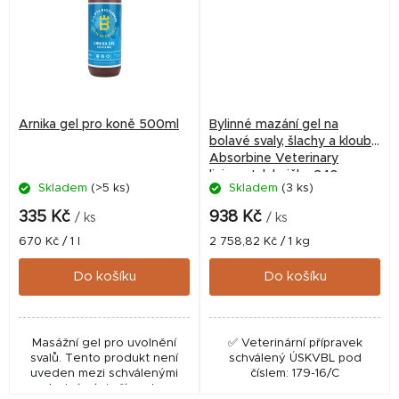
Arnika gel pro koně 500ml
Bylinné mazání gel na
bolavé svaly, šlachy a klouby
Absorbine Veterinary
liniment, lahvička 340 g
Skladem
(>5 ks)
Skladem
(3 ks)
335 Kč
938 Kč
/ ks
/ ks
Měrná
Měrná
670 Kč / 1 l
2 758,82 Kč / 1 kg
cena:
cena:
Do košíku
Do košíku
Masážní gel pro uvolnění
✅ Veterinární přípravek
svalů. Tento produkt není
schválený ÚSKVBL pod
uveden mezi schválenými
číslem: 179-16/C
veterinárními přípravky v