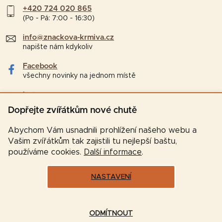
+420 724 020 865
(Po - Pá: 7:00 - 16:30)
info@znackova-krmiva.cz
napište nám kdykoliv
Facebook
všechny novinky na jednom místě
Instagram
tipy a zajímavosti pro chovatele
Dopřejte zvířátkům nové chutě
Abychom Vám usnadnili prohlížení našeho webu a
Vašim zvířátkům tak zajistili tu nejlepší baštu,
používáme cookies.
Další informace
.
NASTAVENÍ
Vytvořil Shoptet
ODMÍTNOUT