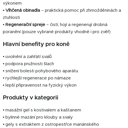
výkonem
•
Vlhčená obinadla
– praktická pomoc při zhmožděninách a
ztuhlosti
•
Regenerační spreje
– čistí, hojí a regenerují drobná
poranění (pouze vybrané produkty vhodné i pro zvěř)
Hlavní benefity pro koně
• uvolnění a zahřátí svalů
• podpora pružnosti šlach
• snížení bolesti pohybového aparátu
• rychlejší regenerace po námaze
• lepší připravenost na fyzický výkon
Produkty v kategorii
• masážní gel s kostivalem a kaštanem
• bylinné mazání pro klouby a svaly
• gely s extraktem z ostropestřce mariánského