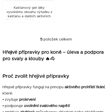
Kaštanový gel díky
vysokému obsahu výtažku z
kaštanu a dalších aktivních
látek napomáhá k regeneraci
pohmožděných a unavených
svalů, kloubů, šlach a vazů.
Napomáhá ke snížení...
5
položek celkem
O
v
Hřejivé přípravky pro koně – úleva a podpora
l
á
pro svaly a klouby 🔥🐴
d
a
c
Proč zvolit hřejivé přípravky
í
p
Hřejivé přípravky fungují na principu
aktivního prohřátí tkání
,
r
které:
v
• zvyšuje
prokrvení
k
• podporuje
uvolnění svalového napětí
y