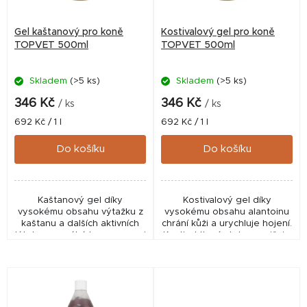
p
r
Gel kaštanový pro koně
Kostivalový gel pro koně
o
TOPVET 500ml
TOPVET 500ml
d
Skladem
(>5 ks)
Skladem
(>5 ks)
u
k
346 Kč
346 Kč
/ ks
/ ks
t
Měrná
Měrná
692 Kč / 1 l
692 Kč / 1 l
cena:
cena:
ů
Do košíku
Do košíku
Kaštanový gel díky
Kostivalový gel díky
vysokému obsahu výtažku z
vysokému obsahu alantoinu
kaštanu a dalších aktivních
chrání kůži a urychluje hojení.
látek napomáhá k regeneraci
Kostival tlumí otoky a snižuje
pohmožděných a unavených
bolest. Používá se k
svalů, kloubů, šlach a vazů.
regeneraci pohmožděných a
Napomáhá ke snížení...
unavených...