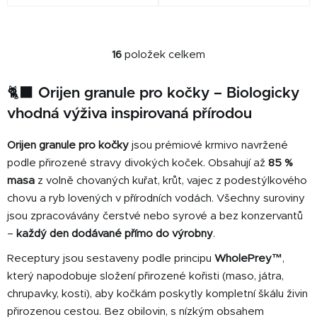
bezkonkurenční díky svému
bezkonkurenční díky svému
obsahu a rozmanitosti
obsahu a rozmanitosti
živočišných surovin.
živočišných surovin.
16
položek celkem
O
v
🐈‍⬛ Orijen granule pro kočky – Biologicky
l
á
vhodná výživa inspirovaná přírodou
d
a
Orijen granule pro kočky
jsou prémiové krmivo navržené
c
podle přirozené stravy divokých koček. Obsahují až
85 %
í
masa
z volně chovaných kuřat, krůt, vajec z podestýlkového
p
chovu a ryb lovených v přírodních vodách. Všechny suroviny
r
jsou zpracovávány čerstvé nebo syrové a bez konzervantů
v
k
–
každý den dodávané přímo do výrobny
.
y
Receptury jsou sestaveny podle principu
WholePrey™
,
v
který napodobuje složení přirozené kořisti (maso, játra,
ý
chrupavky, kosti), aby kočkám poskytly kompletní škálu živin
p
i
přirozenou cestou. Bez obilovin, s nízkým obsahem