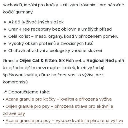
s
sacharidů, ideální pro kočky s citlivým trávením i pro náročné
u
kočičí gurmány.
🔸 Až 85 % živočišných složek
🔸 Grain-Free receptury bez obilovin a umělých přísad
🔸 Celá kořist – maso, orgány, kosti v přirozeném poměru
🔸 Vysoký obsah proteinů a živočišných tuků
🔸 Chuťově atraktivní a biologicky vhodné složení
Granule
Orijen Cat & Kitten
,
Six Fish
nebo
Regional Red
patří
k nejžádanějším mezi majiteli koček, kteří vyžadují
špičkovou kvalitu, důraz na čerstvost a výživu bez
kompromisů.
📍 Doporučujeme také:
•
Acana granule pro kočky – kvalitní a přirozená výživa
•
Orijen granule pro psy – přirozená strava pro aktivní a
zdravé psy
•
Acana granule pro psy – vysoce kvalitní a přirozená výživa