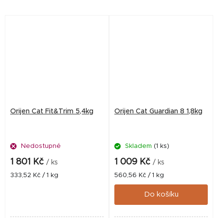
obsahu volně lovených ryb,
obsahu a rozmanitosti
které jsou nám dodávány
živočišných surovin.
čerstvé nebo syrové a celé,...
Orijen Cat Fit&Trim 5,4kg
Orijen Cat Guardian 8 1,8kg
Nedostupné
Skladem
(1 ks)
1 801 Kč
1 009 Kč
/ ks
/ ks
Měrná
Měrná
333,52 Kč / 1 kg
560,56 Kč / 1 kg
cena:
cena:
Do košíku