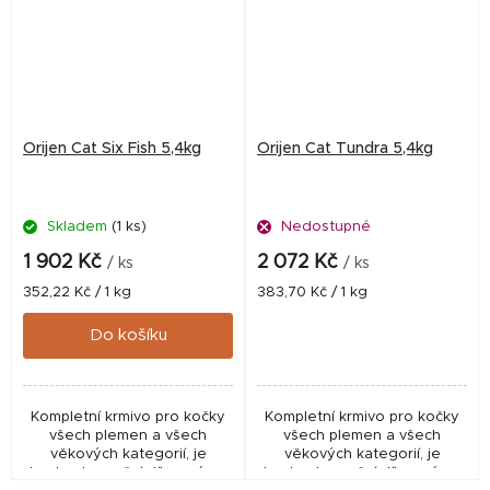
Orijen Cat Six Fish 5,4kg
Orijen Cat Tundra 5,4kg
Skladem
(1 ks)
Nedostupné
1 902 Kč
2 072 Kč
/ ks
/ ks
Měrná
Měrná
352,22 Kč / 1 kg
383,70 Kč / 1 kg
cena:
cena:
Do košíku
Kompletní krmivo pro kočky
Kompletní krmivo pro kočky
všech plemen a všech
všech plemen a všech
věkových kategorií, je
věkových kategorií, je
bezkonkurenční díky svému
bezkonkurenční díky svému