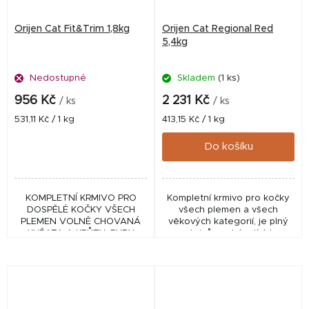
Orijen Cat Fit&Trim 1,8kg
Orijen Cat Regional Red
5,4kg
Nedostupné
Skladem
(1 ks)
956 Kč
2 231 Kč
/ ks
/ ks
Měrná
Měrná
531,11 Kč / 1 kg
413,15 Kč / 1 kg
cena:
cena:
Do košíku
KOMPLETNÍ KRMIVO PRO
Kompletní krmivo pro kočky
DOSPĚLÉ KOČKY VŠECH
všech plemen a všech
PLEMEN VOLNĚ CHOVANÁ
věkových kategorií, je plný
KUŘATA A KRŮTY, RYBY
proteinů pocházejících z
LOVENÉ V PŘÍRODNÍCH
hovězího, divokého kance,
VODÁCH A VEJCE Z
bizona, jehněte a tradičního
HNÍZDNÍCH CHOVŮ
kanadského vepřového.
KOMPLETNÍ KRMIVO PRO
DOSPĚLÉ KOČKY...