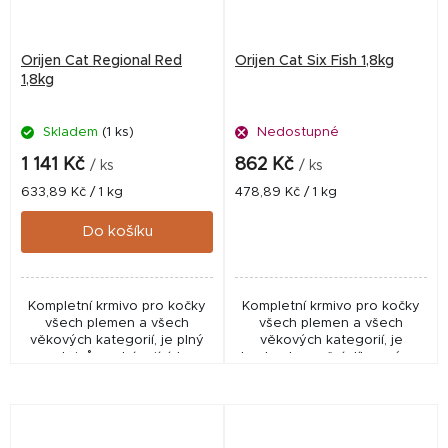
Orijen Cat Regional Red
Orijen Cat Six Fish 1,8kg
1,8kg
Skladem
(1 ks)
Nedostupné
1 141 Kč
862 Kč
/ ks
/ ks
Měrná
Měrná
633,89 Kč / 1 kg
478,89 Kč / 1 kg
cena:
cena:
Do košíku
Kompletní krmivo pro kočky
Kompletní krmivo pro kočky
všech plemen a všech
všech plemen a všech
věkových kategorií, je plný
věkových kategorií, je
proteinů pocházejících z
bezkonkurenční díky svému
hovězího, divokého kance,
obsahu volně lovených ryb,
bizona, jehněte a tradičního
které jsou nám dodávány
kanadského vepřového.
čerstvé nebo syrové a celé,...