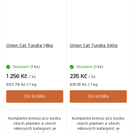
Orijen Cat Tundra 1,8kg
Orijen Cat Tundra 340g
Skladem
(1 ks)
Skladem
(1 ks)
1 256 Kč
235 Kč
/ ks
/ ks
Měrná
Měrná
697,78 Kč / 1 kg
691,18 Kč / 1 kg
cena:
cena:
Do košíku
Do košíku
Kompletní krmivo pro kočky
Kompletní krmivo pro kočky
všech plemen a všech
všech plemen a všech
věkových kategorií, je
věkových kategorií, je