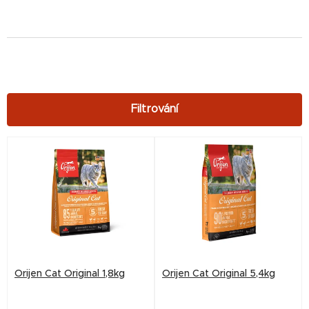
V
ý
p
i
s
p
r
Orijen Cat Original 1,8kg
Orijen Cat Original 5,4kg
o
d