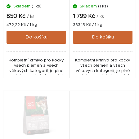
Skladem
(1 ks)
Skladem
(1 ks)
u
k
850 Kč
1 799 Kč
/ ks
/ ks
t
Měrná
Měrná
472,22 Kč / 1 kg
333,15 Kč / 1 kg
cena:
cena:
ů
Do košíku
Do košíku
Kompletní krmivo pro kočky
Kompletní krmivo pro kočky
všech plemen a všech
všech plemen a všech
věkových kategorií, je plné
věkových kategorií, je plné
proteinu z volně chovaných
proteinu z volně chovaných
kuřat a krůt, ryb lovených v
kuřat a krůt, ryb lovených v
přírodních vodách a vajec z
přírodních vodách a vajec z
hnízdních chovů.
hnízdních chovů.