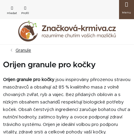
Přejít
Nákup
na
obsah
košík
Granule
Orijen granule pro kočky
Orijen granule pro kočky
jsou inspirovány přirozenou stravou
masožravců a obsahují až 85 % kvalitního masa z volně
chovaných zvířat, ryb a vajec. Bez přidaných obilovin a s
nízkým obsahem sacharidů respektují biologické potřeby
koček. Obsah čerstvých ingrediencí zaručuje bohatou chuť a
nutriční hodnoty, zatímco byliny a ovoce podporují zdraví
trávicího systému. Orijen je ideální volbou pro podporu
vitality, zdravé srsti a celkové pohody vaší kočky.