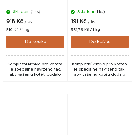
Skladem
(1 ks)
Skladem
(1 ks)
918 Kč
191 Kč
/ ks
/ ks
Měrná
Měrná
510 Kč / 1 kg
561,76 Kč / 1 kg
cena:
cena:
Do košíku
Do košíku
Kompletní krmivo pro koťata,
Kompletní krmivo pro koťata,
je speciálně navrženo tak,
je speciálně navrženo tak,
aby vašemu kotěti dodalo
aby vašemu kotěti dodalo
všechny živiny tak, aby
všechny živiny tak, aby
vyrostlo zdravé a silné.
vyrostlo zdravé a silné.
Obsahuje 90 % prémiových
Obsahuje 90 % prémiových
živočišných...
živočišných...