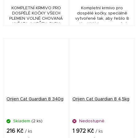
KOMPLETNÍ KRMIVO PRO
Kompletní krmivo pro
DOSPĚLÉ KOČKY VŠECH
dospělé kočky, speciálně
PLEMEN VOLNĚ CHOVANÁ
vytvořené tak, aby řešilo 8
KUŘATA A KRŮTY, RYBY
nejčastějších onemocnění u
LOVENÉ V PŘÍRODNÍCH
koček a to za pomoci
VODÁCH A VEJCE Z
kvalitních surovin. Vzhledem
HNÍZDNÍCH CHOVŮ
k množství čerstvých a...
KOMPLETNÍ KRMIVO PRO
DOSPĚLÉ KOČKY VŠECH...
Orijen Cat Guardian 8 340g
Orijen Cat Guardian 8 4,5kg
Skladem
(2 ks)
Nedostupné
216 Kč
1 972 Kč
/ ks
/ ks