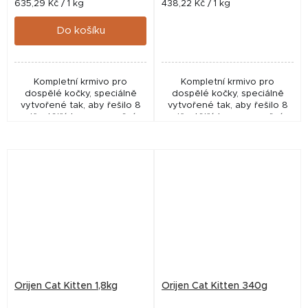
Měrná
Měrná
635,29 Kč / 1 kg
438,22 Kč / 1 kg
cena:
cena:
Do košíku
Kompletní krmivo pro
Kompletní krmivo pro
dospělé kočky, speciálně
dospělé kočky, speciálně
vytvořené tak, aby řešilo 8
vytvořené tak, aby řešilo 8
nejčastějších onemocnění u
nejčastějších onemocnění u
koček a to za pomoci
koček a to za pomoci
kvalitních surovin. Vzhledem
kvalitních surovin. Vzhledem
k množství čerstvých a...
k množství čerstvých a...
Orijen Cat Kitten 1,8kg
Orijen Cat Kitten 340g