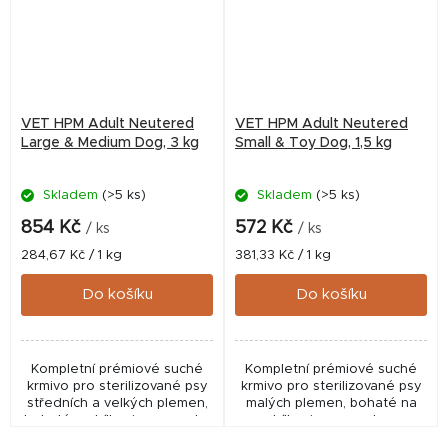
VET HPM Adult Neutered
VET HPM Adult Neutered
Large & Medium Dog, 3 kg
Small & Toy Dog, 1,5 kg
Skladem
(>5 ks)
Skladem
(>5 ks)
854 Kč
572 Kč
/ ks
/ ks
Měrná
Měrná
284,67 Kč / 1 kg
381,33 Kč / 1 kg
cena:
cena:
Do košíku
Do košíku
Kompletní prémiové suché
Kompletní prémiové suché
krmivo pro sterilizované psy
krmivo pro sterilizované psy
středních a velkých plemen,
malých plemen, bohaté na
bohaté na bílkoviny, s mnoha
bílkoviny, s mnoha
zdravotními benefity
zdravotními benefity