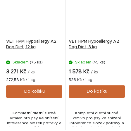
VET HPM Hypoallergy A2
VET HPM Hypoallergy A2
Dog Diet, 12 kg
Dog Diet, 3 kg
Skladem
(>5 ks)
Skladem
(>5 ks)
3 271 Kč
1 578 Kč
/ ks
/ ks
Měrná
Měrná
272,58 Kč / 1 kg
526 Kč / 1 kg
cena:
cena:
Do košíku
Do košíku
Kompletní dietní suché
Kompletní dietní suché
krmivo pro psy ke snížení
krmivo pro psy ke snížení
intolerance složek potravy a
intolerance složek potravy a
živin (související se zdravím
živin (související se zdravím