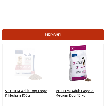
V
ý
p
i
s
p
r
VET HPM Adult Dog Large
VET HPM Adult Large &
o
& Medium 100g
Medium Dog, 16 kg
d