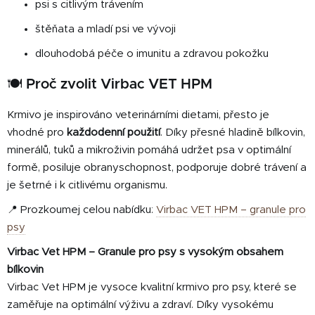
psi s citlivým trávením
štěňata a mladí psi ve vývoji
dlouhodobá péče o imunitu a zdravou pokožku
🍽 Proč zvolit Virbac VET HPM
Krmivo je inspirováno veterinárními dietami, přesto je
vhodné pro
každodenní použití
. Díky přesné hladině bílkovin,
minerálů, tuků a mikroživin pomáhá udržet psa v optimální
formě, posiluje obranyschopnost, podporuje dobré trávení a
je šetrné i k citlivému organismu.
📍 Prozkoumej celou nabídku:
Virbac VET HPM – granule pro
psy
Virbac Vet HPM – Granule pro psy s vysokým obsahem
bílkovin
Virbac Vet HPM je vysoce kvalitní krmivo pro psy, které se
zaměřuje na optimální výživu a zdraví. Díky vysokému