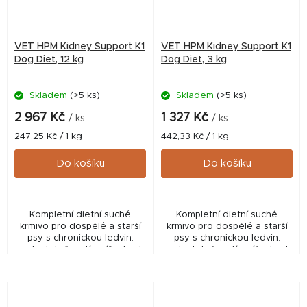
VET HPM Kidney Support K1
VET HPM Kidney Support K1
Dog Diet, 12 kg
Dog Diet, 3 kg
Skladem
(>5 ks)
Skladem
(>5 ks)
2 967 Kč
1 327 Kč
/ ks
/ ks
Měrná
Měrná
247,25 Kč / 1 kg
442,33 Kč / 1 kg
cena:
cena:
Do košíku
Do košíku
Kompletní dietní suché
Kompletní dietní suché
krmivo pro dospělé a starší
krmivo pro dospělé a starší
psy s chronickou ledvin.
psy s chronickou ledvin.
nedostatečností, sníž. obsah
nedostatečností, sníž. obsah
fosforu a bílkovin, vysoká
fosforu a bílkovin, vysoká
energetická hustota, s
energetická hustota, s
omega mast. kyselinami...
omega mast. kyselinami...