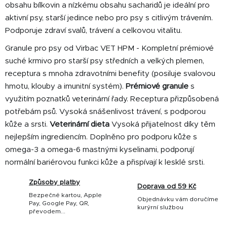
obsahu bílkovin a nízkému obsahu sacharidů je ideální pro
aktivní psy, starší jedince nebo pro psy s citlivým trávením.
Podporuje zdraví svalů, trávení a celkovou vitalitu.
Granule pro psy od Virbac VET HPM - Kompletní prémiové
suché krmivo pro starší psy středních a velkých plemen,
receptura s mnoha zdravotními benefity (posiluje svalovou
hmotu, klouby a imunitní systém).
Prémiové granule
s
využitím poznatků veterinární řady. Receptura přizpůsobená
potřebám psů. Vysoká snášenlivost trávení, s podporou
kůže a srsti.
Veterinární dieta
Vysoká přijatelnost díky těm
nejlepším ingrediencím. Doplněno pro podporu kůže s
omega-3 a omega-6 mastnými kyselinami, podporují
normální bariérovou funkci kůže a přispívají k lesklé srsti.
Způsoby platby
Doprava od 59 Kč
Bezpečné kartou, Apple
Objednávku vám doručíme
Pay, Google Pay, QR,
kurýrní službou
převodem...