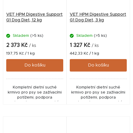
VET HPM Digestive Support
VET HPM Digestive Support
G1 Dog Diet, 12 kg
G1 Dog Diet, 3 kg
Skladem
(>5 ks)
Skladem
(>5 ks)
2 373 Kč
1 327 Kč
/ ks
/ ks
Měrná
Měrná
197,75 Kč / 1 kg
442,33 Kč / 1 kg
cena:
cena:
Do košíku
Do košíku
Kompletní dietní suché
Kompletní dietní suché
krmivo pro psy se zažívacími
krmivo pro psy se zažívacími
potížemi, podpora
potížemi, podpora
rekonvalescence, vysoký
rekonvalescence, vysoký
obsah živin a energie,
obsah živin a energie,
receptura s nízkým obsahem
receptura s nízkým obsahem
alergenů, dobře snášené a
alergenů, dobře snášené a
lehce...
lehce...