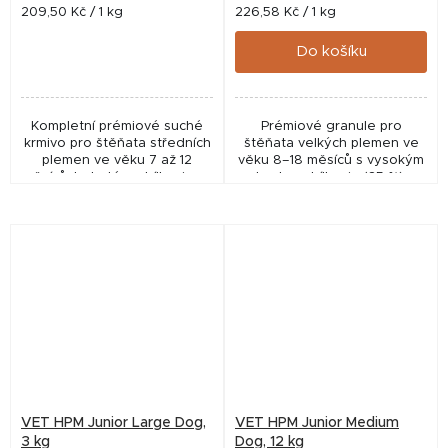
Měrná
Měrná
209,50 Kč / 1 kg
226,58 Kč / 1 kg
cena:
cena:
Do košíku
Kompletní prémiové suché
Prémiové granule pro
krmivo pro štěňata středních
štěňata velkých plemen ve
plemen ve věku 7 až 12
věku 8–18 měsíců s vysokým
měsíců, bohaté na bílkoviny, s
obsahem bílkovin (35 %) a
mnoha zdravotními benefity
sníženou energií. Podporují
(kontrola hmotnosti, silnější
zdravý růst, silné klouby,
kosti a...
svalovou hmotu a...
VET HPM Junior Large Dog,
VET HPM Junior Medium
3 kg
Dog, 12 kg