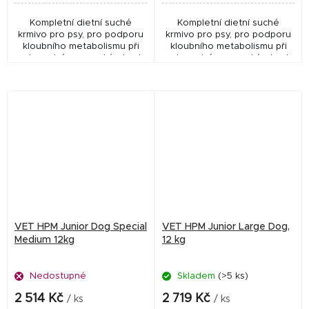
Kompletní dietní suché
Kompletní dietní suché
krmivo pro psy, pro podporu
krmivo pro psy, pro podporu
kloubního metabolismu při
kloubního metabolismu při
osteoartróze, vysoký obsah
osteoartróze, vysoký obsah
omega-3 a EPA, bohaté na
omega-3 a EPA, bohaté na
bílkoviny, snížený obsah
bílkoviny, snížený obsah
kalorií, přiměřený...
kalorií, přiměřený...
VET HPM Junior Dog Special
VET HPM Junior Large Dog,
Medium 12kg
12 kg
Nedostupné
Skladem
(>5 ks)
2 514 Kč
2 719 Kč
/ ks
/ ks