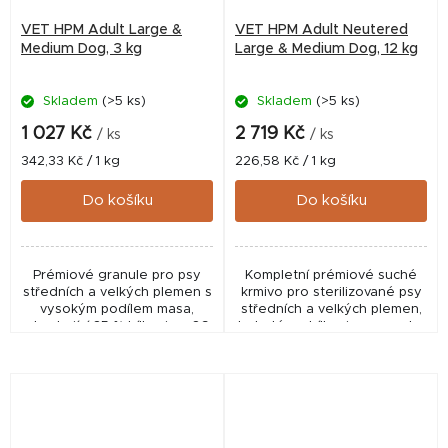
VET HPM Adult Large &
VET HPM Adult Neutered
Medium Dog, 3 kg
Large & Medium Dog, 12 kg
Skladem
(>5 ks)
Skladem
(>5 ks)
1 027 Kč
2 719 Kč
/ ks
/ ks
Měrná
Měrná
342,33 Kč / 1 kg
226,58 Kč / 1 kg
cena:
cena:
Do košíku
Do košíku
Prémiové granule pro psy
Kompletní prémiové suché
středních a velkých plemen s
krmivo pro sterilizované psy
vysokým podílem masa,
středních a velkých plemen,
obsahující 35 % bílkovin a 89
bohaté na bílkoviny, s mnoha
% živočišných proteinů.
zdravotními benefity
Podporují svalovou hmotu,
(kontrola hmotnosti, zdraví
zdravé klouby a...
kloubů).