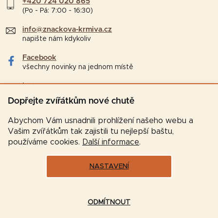
+420 724 020 865
(Po - Pá: 7:00 - 16:30)
info@znackova-krmiva.cz
napište nám kdykoliv
Facebook
všechny novinky na jednom místě
Instagram
tipy a zajímavosti pro chovatele
Dopřejte zvířátkům nové chutě
Abychom Vám usnadnili prohlížení našeho webu a
Vašim zvířátkům tak zajistili tu nejlepší baštu,
používáme cookies.
Další informace
.
NASTAVENÍ
Vytvořil Shoptet
ODMÍTNOUT