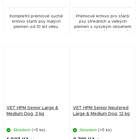
Kompletní prémiové suché
Prémiové krmivo pro starší
krmivo starší psy malých
psy středních a velkých
plemen od 10 let věku.
plemen s vysokým obsahem
živočišných bílkovin, které
pomáhá udržet svaly,
podpořit klouby, imunitu a
kontrolu hmotnosti a...
VET HPM Senior Large &
VET HPM Senior Neutered
Medium Dog, 3 kg
Large & Medium Dog, 12 kg
Skladem
(>5 ks)
Skladem
(>5 ks)