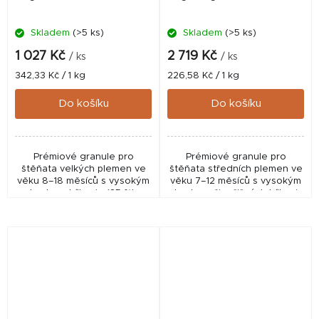
Skladem
(>5 ks)
Skladem
(>5 ks)
1 027 Kč
2 719 Kč
/ ks
/ ks
Měrná
Měrná
342,33 Kč / 1 kg
226,58 Kč / 1 kg
cena:
cena:
Do košíku
Do košíku
Prémiové granule pro
Prémiové granule pro
štěňata velkých plemen ve
štěňata středních plemen ve
věku 8–18 měsíců s vysokým
věku 7–12 měsíců s vysokým
obsahem bílkovin (35 %) a
obsahem živočišných bílkovin
sníženou energií. Podporují
(36 %). Podporují zdravý růst,
zdravý růst, správný vývoj
silné kosti a klouby, svalovou
kloubů a kontrolu...
hmotu a...