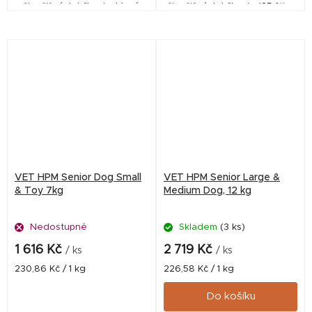
živočišných bílkovin, které
živočišných bílkovin (35 %) a
podporují zdravý růst, silné
vysokou energií pro rychlý a
klouby, imunitu a správné
zdravý růst. Obsahují beta-
trávení. Díky...
glukany pro podporu
imunity,...
VET HPM Senior Dog Small
VET HPM Senior Large &
& Toy 7kg
Medium Dog, 12 kg
Nedostupné
Skladem
(3 ks)
1 616 Kč
2 719 Kč
/ ks
/ ks
Měrná
Měrná
230,86 Kč / 1 kg
226,58 Kč / 1 kg
cena:
cena:
Do košíku