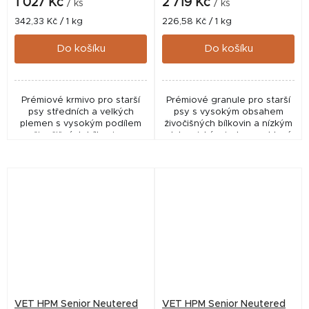
1 027 Kč
2 719 Kč
/ ks
/ ks
Měrná
Měrná
342,33 Kč / 1 kg
226,58 Kč / 1 kg
cena:
cena:
Do košíku
Do košíku
Prémiové krmivo pro starší
Prémiové granule pro starší
psy středních a velkých
psy s vysokým obsahem
plemen s vysokým podílem
živočišných bílkovin a nízkým
živočišných bílkovin a
glykemickým indexem, které
sníženým obsahem
pomáhají udržet optimální
sacharidů, které pomáhá
hmotnost, podpořit trávení a
udržet svalovou hmotu,
zdraví kloubů....
podpořit...
VET HPM Senior Neutered
VET HPM Senior Neutered