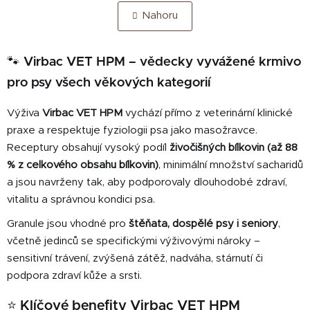
v
á
Nahoru
n
l
k
á
o
d
v
🐾
Virbac VET HPM – vědecky vyvážené krmivo
a
á
c
pro psy všech věkových kategorií
n
í
í
p
Výživa
Virbac VET HPM
vychází přímo z veterinární klinické
r
praxe a respektuje fyziologii psa jako masožravce.
v
Receptury obsahují vysoký podíl
živočišných bílkovin (až 88
k
% z celkového obsahu bílkovin)
, minimální množství sacharidů
y
a jsou navrženy tak, aby podporovaly dlouhodobé zdraví,
v
vitalitu a správnou kondici psa.
ý
p
Granule jsou vhodné pro
štěňata, dospělé psy i seniory
,
i
včetně jedinců se specifickými výživovými nároky –
s
sensitivní trávení, zvýšená zátěž, nadváha, stárnutí či
u
podpora zdraví kůže a srsti.
⭐ Klíčové benefity Virbac VET HPM