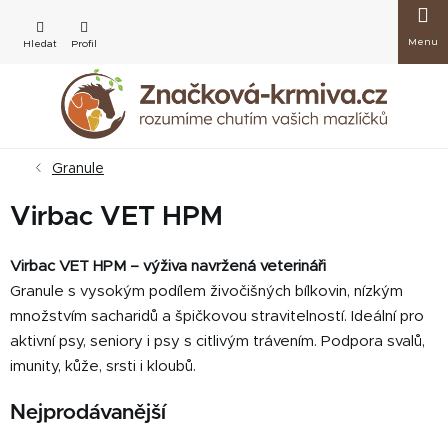
Přejít
Nákup
na
obsah
košík
Granule
Virbac VET HPM
Virbac VET HPM – výživa navržená veterináři
Granule s vysokým podílem živočišných bílkovin, nízkým
množstvím sacharidů a špičkovou stravitelností. Ideální pro
aktivní psy, seniory i psy s citlivým trávením. Podpora svalů,
imunity, kůže, srsti i kloubů.
Nejprodávanější