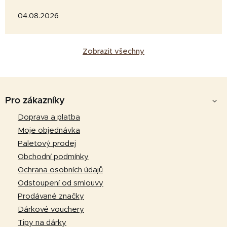
04.08.2026
Zobrazit všechny
Z
á
Pro zákazníky
p
Doprava a platba
a
Moje objednávka
t
Paletový prodej
í
Obchodní podmínky
Ochrana osobních údajů
Odstoupení od smlouvy
Prodávané značky
Dárkové vouchery
Tipy na dárky