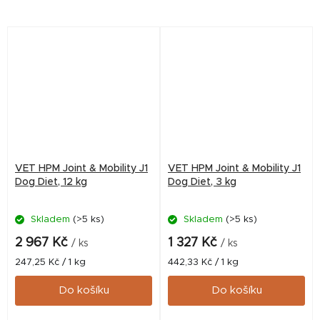
kůže nebo poruchami trávení
kůže nebo poruchami trávení
potravy).
potravy).
VET HPM Joint & Mobility J1
VET HPM Joint & Mobility J1
Dog Diet, 12 kg
Dog Diet, 3 kg
Skladem
(>5 ks)
Skladem
(>5 ks)
2 967 Kč
1 327 Kč
/ ks
/ ks
Měrná
Měrná
247,25 Kč / 1 kg
442,33 Kč / 1 kg
cena:
cena:
Do košíku
Do košíku