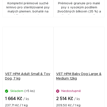
Kompletní prémiové suché
Prémiové granule pro malé
krmivo pro sterilizované psy
psy s vysokým podílem
malých plemen, bohaté na
živočišných bílkovin (35 %) a
bílkoviny, s mnoha
optimalizovanou energií pro
zdravotními benefity
udržení ideální hmotnosti.
(kontrola hmotnosti, zdraví
Podporují zdravé trávení,
močových cest, zubní
dentální hygienu a...
kámen).
VET HPM Adult Small & Toy
VET HPM Baby Dog Large &
Dog, 7 kg
Medium 12kg
Skladem
(>5 ks)
Nedostupné
1 664 Kč
2 514 Kč
/ ks
/ ks
Měrná
Měrná
237,71 Kč / 1 kg
209,50 Kč / 1 kg