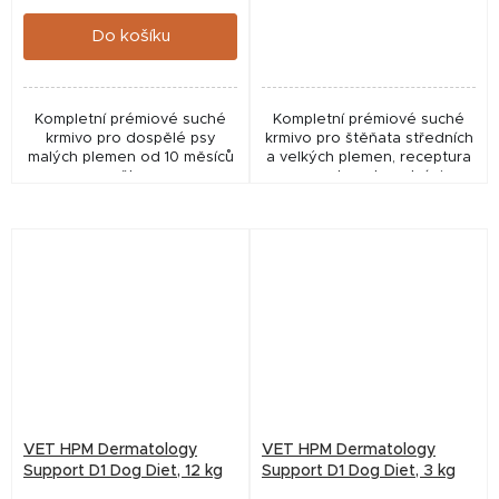
cena:
cena:
Do košíku
Kompletní prémiové suché
Kompletní prémiové suché
krmivo pro dospělé psy
krmivo pro štěňata středních
malých plemen od 10 měsíců
a velkých plemen, receptura
věku.
s mnoha zdravotními
benefity, podporuje zdravý
růst a posiluje imunitní
systém a klouby.
VET HPM Dermatology
VET HPM Dermatology
Support D1 Dog Diet, 12 kg
Support D1 Dog Diet, 3 kg