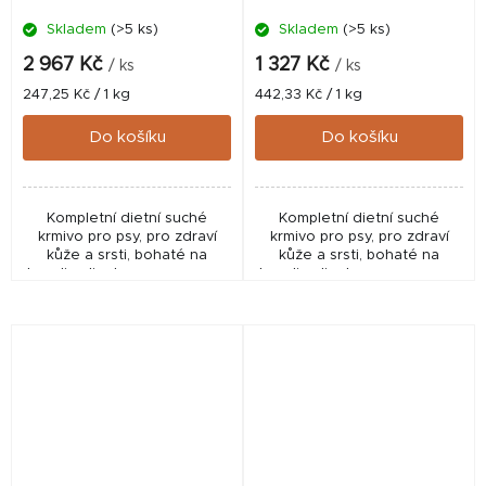
Skladem
(>5 ks)
Skladem
(>5 ks)
2 967 Kč
1 327 Kč
/ ks
/ ks
Měrná
Měrná
247,25 Kč / 1 kg
442,33 Kč / 1 kg
cena:
cena:
Do košíku
Do košíku
Kompletní dietní suché
Kompletní dietní suché
krmivo pro psy, pro zdraví
krmivo pro psy, pro zdraví
kůže a srsti, bohaté na
kůže a srsti, bohaté na
kyselinu linolovou, s omega-
kyselinu linolovou, s omega-
3 a omega-6 mast.
3 a omega-6 mast.
kyselinami, vitamínem E a A, s
kyselinami, vitamínem E a A, s
vys. obsahem bílkovin, s...
vys. obsahem bílkovin, s...