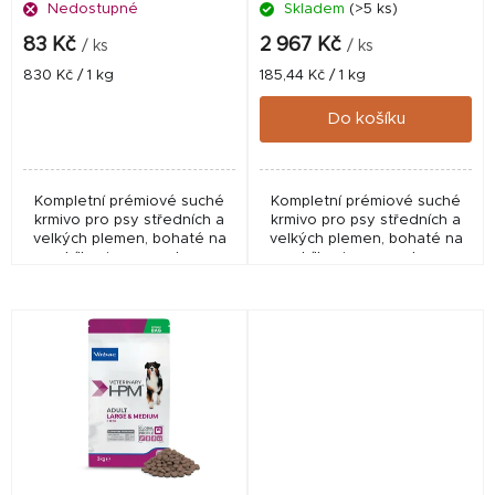
Nedostupné
Skladem
(>5 ks)
u
k
83 Kč
2 967 Kč
/ ks
/ ks
t
Měrná
Měrná
830 Kč / 1 kg
185,44 Kč / 1 kg
cena:
cena:
ů
Do košíku
Kompletní prémiové suché
Kompletní prémiové suché
krmivo pro psy středních a
krmivo pro psy středních a
velkých plemen, bohaté na
velkých plemen, bohaté na
bílkoviny, s mnoha
bílkoviny, s mnoha
zdravotními benefity
zdravotními benefity
(kontrola hmotnosti a
(kontrola hmotnosti a
udržování svalové hmoty).
udržování svalové hmoty).