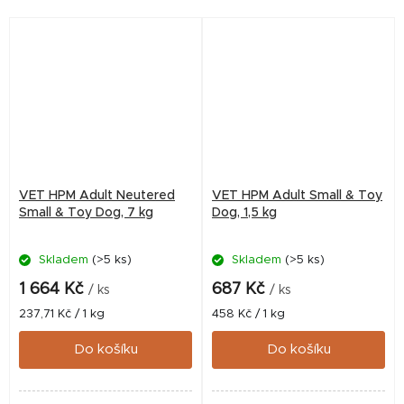
(kontrola hmotnosti, zdraví
(kontrola hmotnosti, zdraví
kloubů).
močových cest, zubní
kámen).
VET HPM Adult Neutered
VET HPM Adult Small & Toy
Small & Toy Dog, 7 kg
Dog, 1,5 kg
Skladem
(>5 ks)
Skladem
(>5 ks)
1 664 Kč
687 Kč
/ ks
/ ks
Měrná
Měrná
237,71 Kč / 1 kg
458 Kč / 1 kg
cena:
cena:
Do košíku
Do košíku