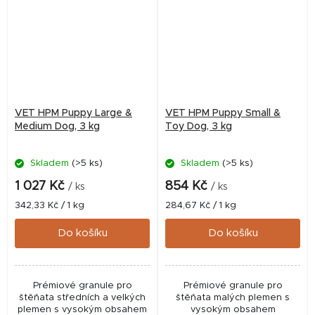
VET HPM Puppy Large &
VET HPM Puppy Small &
Medium Dog, 3 kg
Toy Dog, 3 kg
Skladem
(>5 ks)
Skladem
(>5 ks)
1 027 Kč
854 Kč
/ ks
/ ks
Měrná
Měrná
342,33 Kč / 1 kg
284,67 Kč / 1 kg
cena:
cena:
Do košíku
Do košíku
Prémiové granule pro
Prémiové granule pro
štěňata středních a velkých
štěňata malých plemen s
plemen s vysokým obsahem
vysokým obsahem