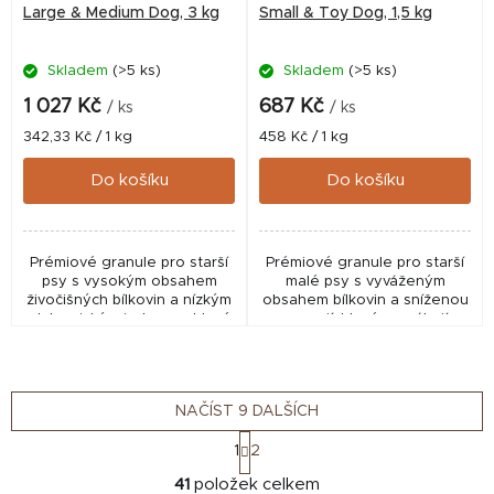
Large & Medium Dog, 3 kg
Small & Toy Dog, 1,5 kg
Skladem
(>5 ks)
Skladem
(>5 ks)
1 027 Kč
687 Kč
/ ks
/ ks
Měrná
Měrná
342,33 Kč / 1 kg
458 Kč / 1 kg
cena:
cena:
Do košíku
Do košíku
Prémiové granule pro starší
Prémiové granule pro starší
psy s vysokým obsahem
malé psy s vyváženým
živočišných bílkovin a nízkým
obsahem bílkovin a sníženou
glykemickým indexem, které
energií, které pomáhají
pomáhají udržet optimální
udržet optimální hmotnost,
hmotnost, podpořit trávení a
podpořit klouby, trávení a
zdraví kloubů....
zdraví zubů. Ideální...
NAČÍST 9 DALŠÍCH
S
1
2
t
O
r
41
položek celkem